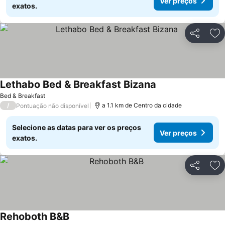
Ver preços
exatos.
Partilhar
Ad
Lethabo Bed & Breakfast Bizana
Bed & Breakfast
/
a 1.1 km de Centro da cidade
Pontuação não disponível
Selecione as datas para ver os preços
Ver preços
exatos.
Partilhar
Ad
Rehoboth B&B