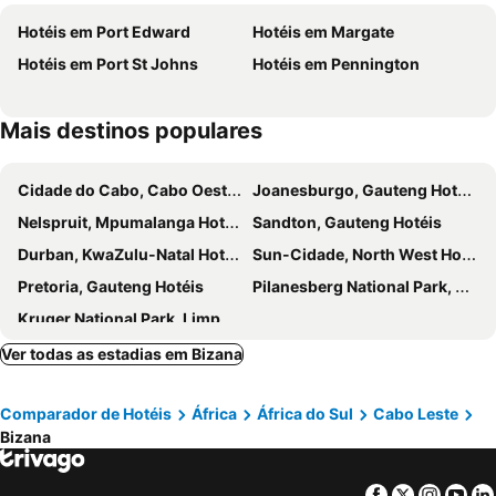
Hotéis em Port Edward
Hotéis em Margate
Hotéis em Port St Johns
Hotéis em Pennington
Mais destinos populares
Cidade do Cabo, Cabo Oeste Hotéis
Joanesburgo, Gauteng Hotéis
Nelspruit, Mpumalanga Hotéis
Sandton, Gauteng Hotéis
Durban, KwaZulu-Natal Hotéis
Sun-Cidade, North West Hotéis
Pretoria, Gauteng Hotéis
Pilanesberg National Park, North West Hotéis
Kruger National Park, Limpopo Hotéis
Ver todas as estadias em Bizana
Comparador de Hotéis
África
África do Sul
Cabo Leste
Bizana
Facebook
Twitter
Insta
Yo