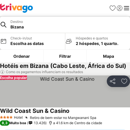
Favoritos
Iniciar
Me
Destino
Bizana
Check-in/out
Hóspedes e quartos
Escolha as datas
2 hóspedes, 1 quarto.
Ordenar
Filtrar
Mapa
Hotéis em Bizana (Cabo Leste, África do Sul)
Como os pagamentos influenciam os resultados
Escolha popular
Partilhar
Ad
Wild Coast Sun & Casino
Hotel
Retiro de bem-estar no Mangwanani Spa
4 Estrelas
8,3
Muito boa
13.426
a 41.6 km de Centro da cidade