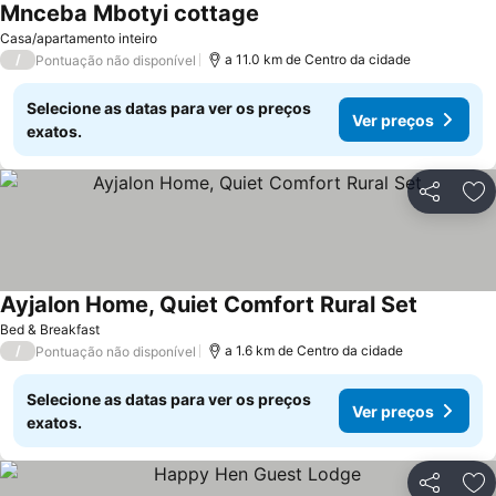
Mnceba Mbotyi cottage
Casa/apartamento inteiro
/
a 11.0 km de Centro da cidade
Pontuação não disponível
Selecione as datas para ver os preços
Ver preços
exatos.
Partilhar
Ad
Ayjalon Home, Quiet Comfort Rural Set
Bed & Breakfast
/
a 1.6 km de Centro da cidade
Pontuação não disponível
Selecione as datas para ver os preços
Ver preços
exatos.
Partilhar
Ad