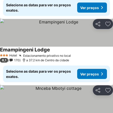
Selecione as datas para ver os preços
Ver preços
exatos.
Partilhar
Ad
Emampingeni Lodge
Hotel
Estacionamento privativo no local
3 Estrelas
6,1
170
a 37.2 km de Centro da cidade
Selecione as datas para ver os preços
Ver preços
exatos.
Partilhar
Ad