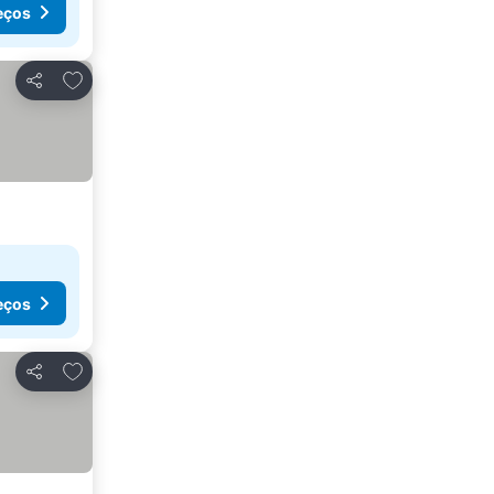
eços
Adicionar aos favoritos
Partilhar
eços
Adicionar aos favoritos
Partilhar