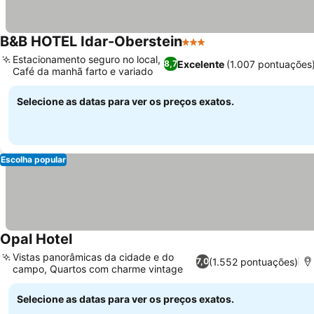
B&B HOTEL Idar-Oberstein
3 Estrelas
Ver preços
Estacionamento seguro no local,
Excelente
(1.007 pontuações
8,7
Café da manhã farto e variado
Ver preços
Selecione as datas para ver os preços exatos.
Escolha popular
Opal Hotel
Ver preços
Vistas panorâmicas da cidade e do
(1.552 pontuações)
7,0
campo, Quartos com charme vintage
Ver preços
Selecione as datas para ver os preços exatos.