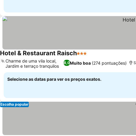
Hotel & Restaurant Raisch
3 Estrelas
Ver preços
Charme de uma vila local,
Muito boa
(274 pontuações)
8,0
S
Jardim e terraço tranquilos
Ver preços
Selecione as datas para ver os preços exatos.
Escolha popular