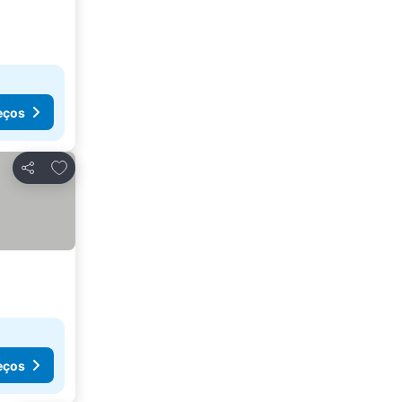
eços
Adicionar aos favoritos
Partilhar
eços