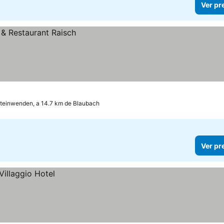
Ver pr
teinwenden, a 14.7 km de Blaubach
Ver pr