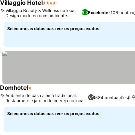
Villaggio Hotel
4 Estrelas
Ver preços
Villaggio Beauty & Wellness no local,
Excelente
(106 pontua
9,5
Design moderno com ambiente
Ver preços
acolhedor
Selecione as datas para ver os preços exatos.
Domhotel
1 Estrelas
Ver preços
Ambiente de casa alemã tradicional,
(584 pontuações)
7,4
Restaurante e jardim de cerveja no local
Ver preços
Selecione as datas para ver os preços exatos.