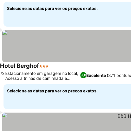
Ver preços
cozinha compacta
Selecione as datas para ver os preços exatos.
Hotel Berghof
3 Estrelas
Ver preços
Estacionamento em garagem no local,
Excelente
(371 pontua
9,0
Acesso a trilhas de caminhada e
Ver preços
ciclismo
Selecione as datas para ver os preços exatos.