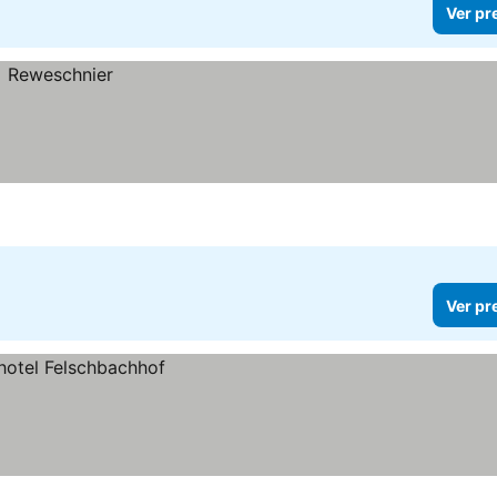
Ver pr
Ver pr