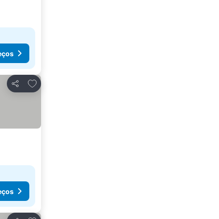
eços
Adicionar aos favoritos
Partilhar
eços