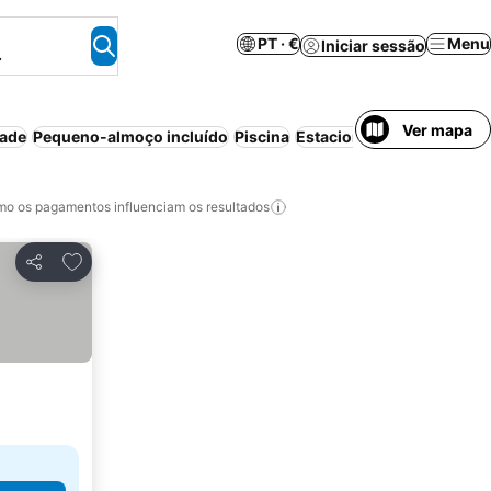
PT · €
Menu
Iniciar sessão
.
Ver mapa
dade
Pequeno-almoço incluído
Piscina
Estacionamento
o os pagamentos influenciam os resultados
Adicionar aos favoritos
Partilhar