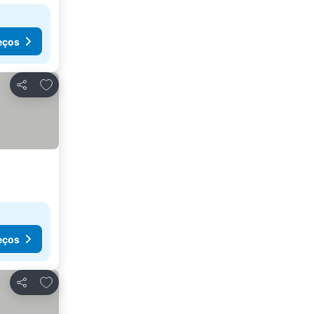
eços
Adicionar aos favoritos
Partilhar
eços
Adicionar aos favoritos
Partilhar