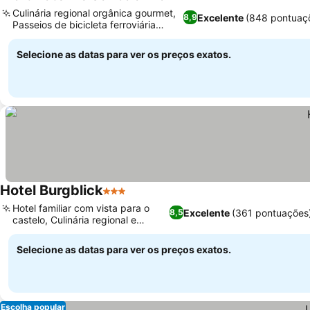
4 Estrelas
Ver preços
Culinária regional orgânica gourmet,
Excelente
(848 pontuaç
8,9
Passeios de bicicleta ferroviária
Ver preços
únicos
Selecione as datas para ver os preços exatos.
Hotel Burgblick
3 Estrelas
Ver preços
Hotel familiar com vista para o
Excelente
(361 pontuações
8,5
castelo, Culinária regional e
Ver preços
sazonal
Selecione as datas para ver os preços exatos.
Escolha popular