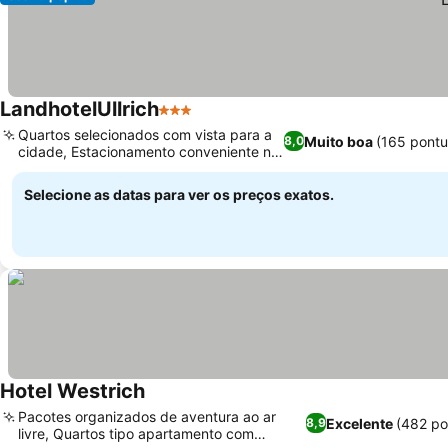
LandhotelUllrich
3 Estrelas
Ver preços
Quartos selecionados com vista para a
Muito boa
(165 pont
8,0
cidade, Estacionamento conveniente no
Ver preços
local
Selecione as datas para ver os preços exatos.
Hotel Westrich
Ver preços
Pacotes organizados de aventura ao ar
Excelente
(482 po
8,9
livre, Quartos tipo apartamento com