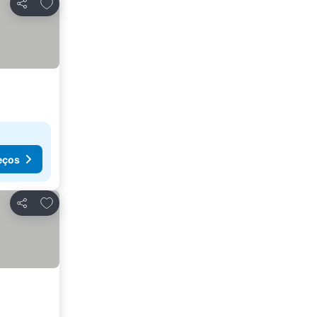
Adicionar aos favoritos
Partilhar
eços
Adicionar aos favoritos
Partilhar