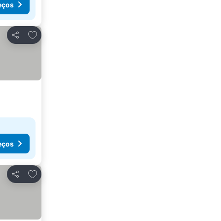
eços
Adicionar aos favoritos
Partilhar
eços
Adicionar aos favoritos
Partilhar