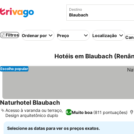
Destino
Filtros
Ordenar por
Preço
Localização
Can
Hotéis em Blaubach (Renân
Escolha popular
Naturhotel Blaubach
Ver preços
Acesso à varanda ou terraço,
Muito boa
(811 pontuações)
8,4
Design arquitetônico duplo
Ver preços
Selecione as datas para ver os preços exatos.