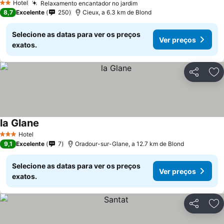
Hotel
Relaxamento encantador no jardim
2 Estrelas
8,7
Excelente
250
Cieux, a 6.3 km de Blond
Selecione as datas para ver os preços
Ver preços
exatos.
Partilhar
Ad
la Glane
Hotel
3 Estrelas
9,1
Excelente
7
Oradour-sur-Glane, a 12.7 km de Blond
Selecione as datas para ver os preços
Ver preços
exatos.
Partilhar
Ad