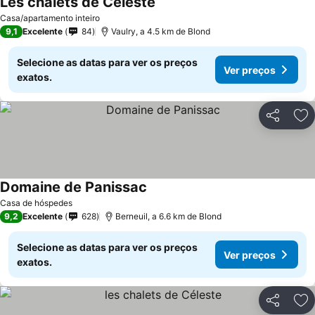
Les chalets de Céleste
Casa/apartamento inteiro
9,1
Excelente
84
Vaulry, a 4.5 km de Blond
Selecione as datas para ver os preços
Ver preços
exatos.
Partilhar
Ad
Domaine de Panissac
Casa de hóspedes
9,2
Excelente
628
Berneuil, a 6.6 km de Blond
Selecione as datas para ver os preços
Ver preços
exatos.
Partilhar
Ad