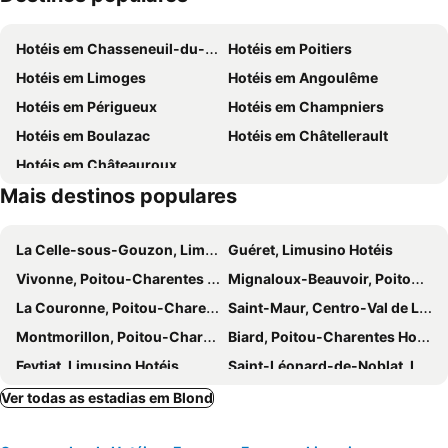
Le Pont Saint Martial
Cathédrale Saint Etienne
Hotéis em Chasseneuil-du-Poitou
Hotéis em Poitiers
Lire à Limoges
Hotéis em Limoges
Hotéis em Angoulême
Hotéis em Périgueux
Hotéis em Champniers
Hotéis em Boulazac
Hotéis em Châtellerault
Hotéis em Châteauroux
Mais destinos populares
La Celle-sous-Gouzon, Limusino Hotéis
Guéret, Limusino Hotéis
Vivonne, Poitou-Charentes Hotéis
Mignaloux-Beauvoir, Poitou-Charentes Hotéis
La Couronne, Poitou-Charentes Hotéis
Saint-Maur, Centro-Val de Loire Hotéis
Montmorillon, Poitou-Charentes Hotéis
Biard, Poitou-Charentes Hotéis
Feytiat, Limusino Hotéis
Saint-Léonard-de-Noblat, Limusino Hotéis
Chaleix, Aquitânia Hotéis
Troche, Limusino Hotéis
Ver todas as estadias em Blond
Uzerche, Limusino Hotéis
Roullet-Saint-Estèphe, Poitou-Charentes Hotéis