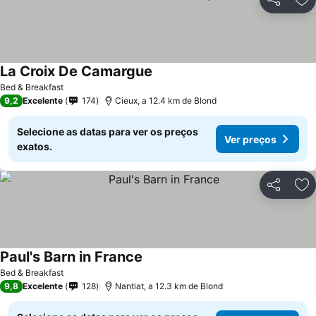
Partilhar
Ad
La Croix De Camargue
Bed & Breakfast
9,2
Excelente
174
Cieux, a 12.4 km de Blond
Selecione as datas para ver os preços
Ver preços
exatos.
Partilhar
Ad
Paul's Barn in France
Bed & Breakfast
9,8
Excelente
128
Nantiat, a 12.3 km de Blond