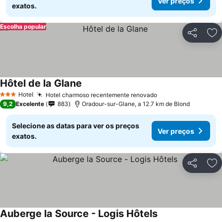
Ver preços
exatos.
Escolha popular
Partilhar
Ad
Hôtel de la Glane
Hotel
Hotel charmoso recentemente renovado
3 Estrelas
9,2
Excelente
883
Oradour-sur-Glane, a 12.7 km de Blond
Selecione as datas para ver os preços
Ver preços
exatos.
Partilhar
Ad
Auberge la Source - Logis Hôtels