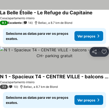
La Belle Étoile - Le Refuge du Capitaine
Casa/apartamento inteiro
9,1
Excelente
14
Bellac, a 8.7 km de Blond
Selecione as datas para ver os preços
Ver preços
exatos.
Partilhar
Ad
N 1 - Spacieux T4 - CENTRE VILLE - balcons - 2 SDB - 3 CH- parking gratuit
Casa/apartamento inteiro
7,1
10
Bellac, a 8.7 km de Blond
Selecione as datas para ver os preços
Ver preços
exatos.