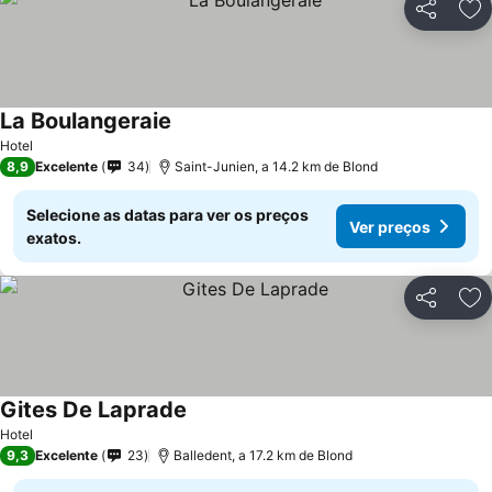
Partilhar
Ad
La Boulangeraie
Hotel
8,9
Excelente
34
Saint-Junien, a 14.2 km de Blond
Selecione as datas para ver os preços
Ver preços
exatos.
Partilhar
Ad
Gites De Laprade
Hotel
9,3
Excelente
23
Balledent, a 17.2 km de Blond