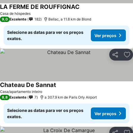
LA FERME DE ROUFFIGNAC
Casa de hóspedes
9,0
Excelente
182
Bellac, a 11.8 km de Blond
Selecione as datas para ver os preços
Ver preços
exatos.
Partilhar
Ad
Chateau De Sannat
Casa/apartamento inteiro
8,8
Excelente
7
a 307.9 km de Paris Orly Airport
Selecione as datas para ver os preços
Ver preços
exatos.