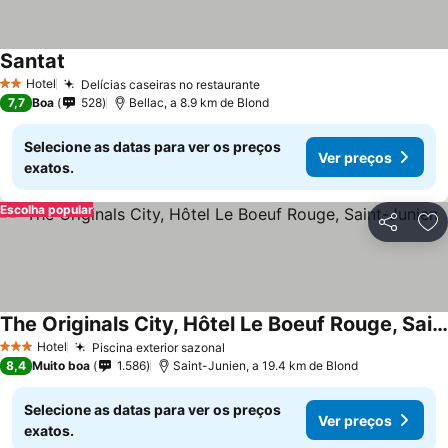
Santat
Hotel
Delícias caseiras no restaurante
2 Estrelas
7,7
Boa
528
Bellac, a 8.9 km de Blond
Selecione as datas para ver os preços
Ver preços
exatos.
Escolha popular
Partilhar
Ad
The Originals City, Hôtel Le Boeuf Rouge, Saint-Junien
Hotel
Piscina exterior sazonal
3 Estrelas
8,4
Muito boa
1.586
Saint-Junien, a 19.4 km de Blond
Selecione as datas para ver os preços
Ver preços
exatos.