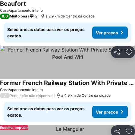
Beaufort
Casa/apartamento inteiro
8,0
Muito boa
2
a 2.9 km de Centro da cidade
Selecione as datas para ver os preços
Ver preços
exatos.
Partilhar
Ad
Former French Railway Station With Private Swimming Pool And Wifi
Casa/apartamento inteiro
/
a 4.9 km de Centro da cidade
Pontuação não disponível
Selecione as datas para ver os preços
Ver preços
exatos.
Escolha popular
Partilhar
Ad