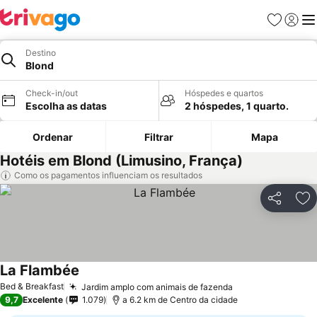
Favoritos
Iniciar
Me
Destino
Blond
Check-in/out
Hóspedes e quartos
Escolha as datas
2 hóspedes, 1 quarto.
Ordenar
Filtrar
Mapa
Hotéis em Blond (Limusino, França)
Como os pagamentos influenciam os resultados
Partilhar
Ad
La Flambée
Bed & Breakfast
Jardim amplo com animais de fazenda
9,7
Excelente
1.079
a 6.2 km de Centro da cidade