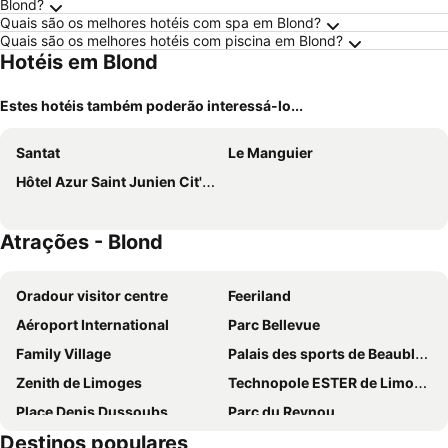
Blond?
Quais são os melhores hotéis com spa em Blond?
Quais são os melhores hotéis com piscina em Blond?
Hotéis em Blond
Estes hotéis também poderão interessá-lo...
Santat
Le Manguier
Hôtel Azur Saint Junien Cit'Hotel
Atrações - Blond
Oradour visitor centre
Feeriland
Aéroport International
Parc Bellevue
Family Village
Palais des sports de Beaublanc
Zenith de Limoges
Technopole ESTER de Limoges
Place Denis Dussoubs
Parc du Reynou
Destinos populares
Château de Nexon
Grand théatre de Limoges