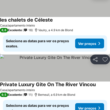
les chalets de Céleste
Casa/apartamento inteiro
8,6
Excelente
16
Vaulry, a 4.9 km de Blond
Selecione as datas para ver os preços
Ver preços
exatos.
Partilhar
Ad
Private Luxury Gite On The River Vincou
Casa/apartamento inteiro
9,5
Excelente
11
Berneuil, a 6.9 km de Blond
Selecione as datas para ver os preços
Ver preços