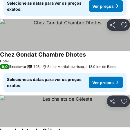
Selecione as datas para ver os preços
Ver preços
exatos.
Partilhar
Ad
Chez Gondat Chambre Dhotes
Hotel
9,0
Excelente
198
Saint-Martial-sur-Isop, a 18.0 km de Blond
Selecione as datas para ver os preços
Ver preços
exatos.
Partilhar
Ad