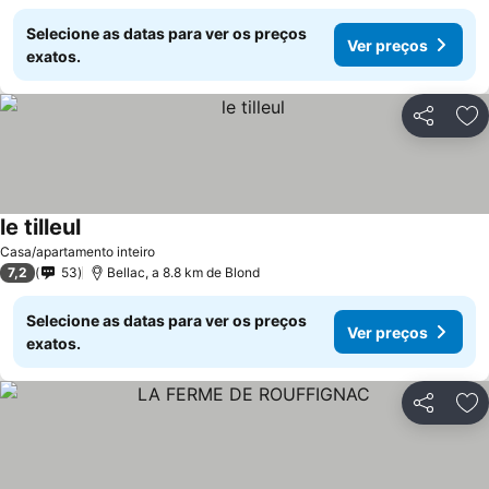
Selecione as datas para ver os preços
Ver preços
exatos.
Partilhar
Ad
le tilleul
Casa/apartamento inteiro
7,2
53
Bellac, a 8.8 km de Blond
Selecione as datas para ver os preços
Ver preços
exatos.
Partilhar
Ad