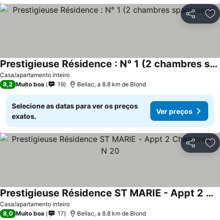
Partilhar
Ad
Prestigieuse Résidence : N° 1 (2 chambres spacieuses)
Casa/apartamento inteiro
8,2
Muito boa
19
Bellac, a 8.8 km de Blond
Selecione as datas para ver os preços
Ver preços
exatos.
Partilhar
Ad
Prestigieuse Résidence ST MARIE - Appt 2 Chambres - N 20
Casa/apartamento inteiro
8,0
Muito boa
17
Bellac, a 8.8 km de Blond