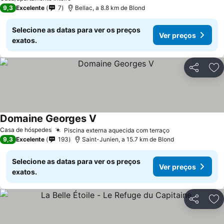
9,3
Excelente
7
Bellac, a 8.8 km de Blond
Selecione as datas para ver os preços
Ver preços
exatos.
Partilhar
Ad
Domaine Georges V
Casa de hóspedes
Piscina externa aquecida com terraço
9,3
Excelente
193
Saint-Junien, a 15.7 km de Blond
Selecione as datas para ver os preços
Ver preços
exatos.
Partilhar
Ad