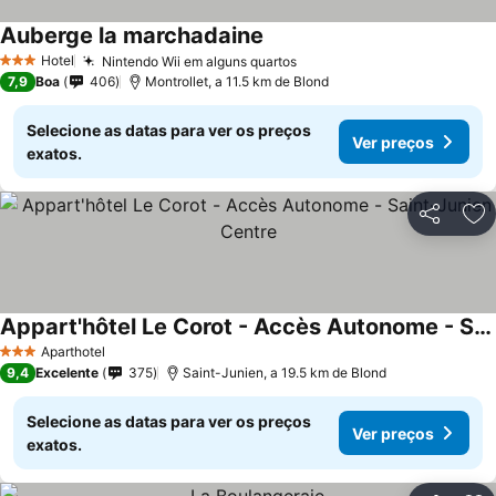
Auberge la marchadaine
Hotel
Nintendo Wii em alguns quartos
3 Estrelas
7,9
Boa
406
Montrollet, a 11.5 km de Blond
Selecione as datas para ver os preços
Ver preços
exatos.
Partilhar
Ad
Appart'hôtel Le Corot - Accès Autonome - Saint-Junien Centre
Aparthotel
3 Estrelas
9,4
Excelente
375
Saint-Junien, a 19.5 km de Blond
Selecione as datas para ver os preços
Ver preços
exatos.