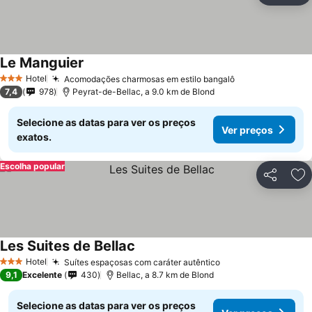
Le Manguier
Hotel
Acomodações charmosas em estilo bangalô
3 Estrelas
7,4
978
Peyrat-de-Bellac, a 9.0 km de Blond
Selecione as datas para ver os preços
Ver preços
exatos.
Escolha popular
Partilhar
Ad
Les Suites de Bellac
Hotel
Suítes espaçosas com caráter autêntico
3 Estrelas
9,1
Excelente
430
Bellac, a 8.7 km de Blond
Selecione as datas para ver os preços