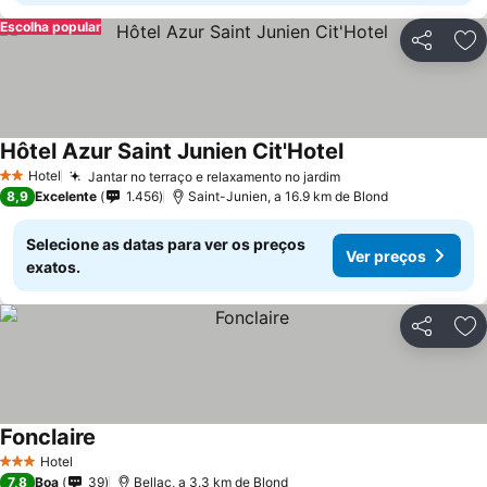
Escolha popular
Partilhar
Ad
Hôtel Azur Saint Junien Cit'Hotel
Hotel
Jantar no terraço e relaxamento no jardim
2 Estrelas
8,9
Excelente
1.456
Saint-Junien, a 16.9 km de Blond
Selecione as datas para ver os preços
Ver preços
exatos.
Partilhar
Ad
Fonclaire
Hotel
3 Estrelas
7,8
Boa
39
Bellac, a 3.3 km de Blond