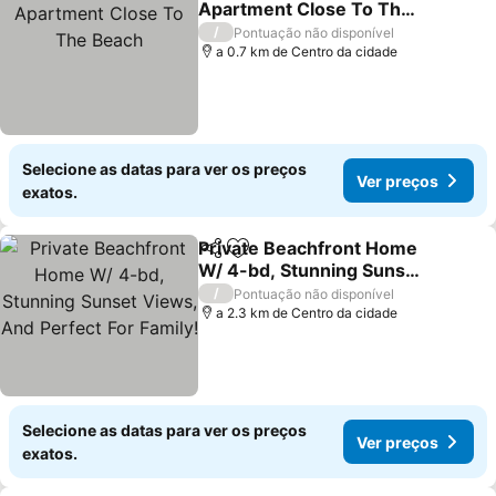
Apartment Close To The
Beach
Ver preços
/
Pontuação não disponível
a 0.7 km de Centro da cidade
Selecione as datas para ver os preços
Ver preços
exatos.
Private Beachfront Home
Partilhar
Adicionar aos favoritos
W/ 4-bd, Stunning Sunset
Views, And Perfect For
Ver preços
/
Pontuação não disponível
Family!
a 2.3 km de Centro da cidade
Selecione as datas para ver os preços
Ver preços
exatos.