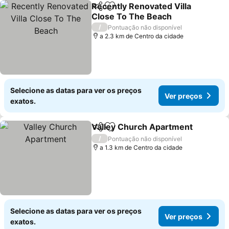
Recently Renovated Villa
Partilhar
Adicionar aos favoritos
Close To The Beach
Ver preços
/
Pontuação não disponível
a 2.3 km de Centro da cidade
Selecione as datas para ver os preços
Ver preços
exatos.
Valley Church Apartment
Partilhar
Adicionar aos favoritos
/
Pontuação não disponível
a 1.3 km de Centro da cidade
Selecione as datas para ver os preços
Ver preços
exatos.