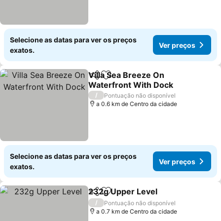
Selecione as datas para ver os preços
Ver preços
exatos.
Villa Sea Breeze On
Partilhar
Adicionar aos favoritos
Waterfront With Dock
Ver preços
/
Pontuação não disponível
a 0.6 km de Centro da cidade
Selecione as datas para ver os preços
Ver preços
exatos.
232g Upper Level
Partilhar
Adicionar aos favoritos
Ver preç
/
Pontuação não disponível
a 0.7 km de Centro da cidade