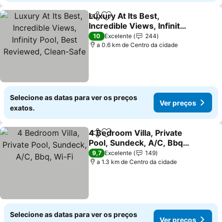
Luxury At Its Best,
Partilhar
Adicionar aos favoritos
Incredible Views, Infinity
Pool, Best Reviewed,
Ver preços
10
Excelente
244
Clean-Safe
a 0.6 km de Centro da cidade
Selecione as datas para ver os preços
Ver preços
exatos.
4 Bedroom Villa, Private
Partilhar
Adicionar aos favoritos
Pool, Sundeck, A/C, Bbq,
Wi-Fi
Ver preços
9,7
Excelente
149
a 1.3 km de Centro da cidade
Selecione as datas para ver os preços
Ver preços