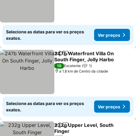
Selecione as datas para ver os preços
Ver preços
exatos.
247b Waterfront Villa On
Partilhar
Adicionar aos favoritos
South Finger, Jolly Harbo
Ver preços
10
Excelente
1
a 1.8 km de Centro da cidade
Selecione as datas para ver os preços
Ver preços
exatos.
232g Upper Level, South
Partilhar
Adicionar aos favoritos
Finger