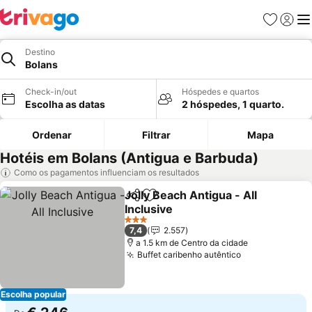
Favoritos
Iniciar
Me
Destino
Bolans
Check-in/out
Hóspedes e quartos
Escolha as datas
2 hóspedes, 1 quarto.
Ordenar
Filtrar
Mapa
Hotéis em Bolans (Antigua e Barbuda)
Como os pagamentos influenciam os resultados
Jolly Beach Antigua - All
Partilhar
Adicionar aos favoritos
Inclusive
Ver preços
3 Estrelas
7,4
2.557
a 1.5 km de Centro da cidade
Buffet caribenho autêntico
Ver preços
Escolha popular