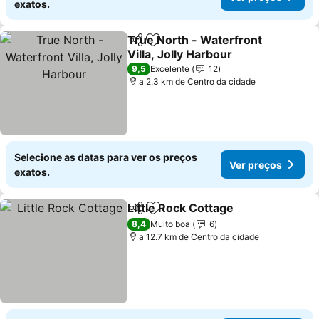
exatos.
True North - Waterfront
Partilhar
Adicionar aos favoritos
Villa, Jolly Harbour
Ver preços
9,5
Excelente
12
a 2.3 km de Centro da cidade
Selecione as datas para ver os preços
Ver preços
exatos.
Little Rock Cottage
Partilhar
Adicionar aos favoritos
Ver pr
8,4
Muito boa
6
a 12.7 km de Centro da cidade