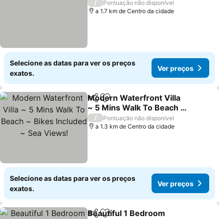
Ver preços
/
Pontuação não disponível
a 1.7 km de Centro da cidade
Selecione as datas para ver os preços
Ver preços
exatos.
Modern Waterfront Villa
Partilhar
Adicionar aos favoritos
~ 5 Mins Walk To Beach ~
Bikes Included ~ Sea
Ver preços
/
Pontuação não disponível
Views!
a 1.3 km de Centro da cidade
Selecione as datas para ver os preços
Ver preços
exatos.
Beautiful 1 Bedroom
Partilhar
Adicionar aos favoritos