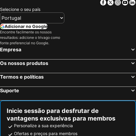
Facebook
Twitter
Insta
Yo
Selecione o seu país
Adicionar no Google
Encontre facilmente os nossos
resultados: adicione o trivago como
fonte preferencial no Google.
Empresa
Os nossos produtos
Termos e políticas
Suporte
Inicie sessão para desfrutar de
vantagens exclusivas para membros
Personalize a sua experiência
Ofertas e preços para membros