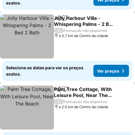
exatos.
Jolly Harbour Villa -
Partilhar
Adicionar aos favoritos
Whispering Palms - 2 Bed
2 Bath
Ver preços
/
Pontuação não disponível
a 0.7 km de Centro da cidade
Selecione as datas para ver os preços
Ver preços
exatos.
Palm Tree Cottage, With
Partilhar
Adicionar aos favoritos
Leisure Pool, Near The
Beach
Ver preços
/
Pontuação não disponível
a 2.0 km de Centro da cidade