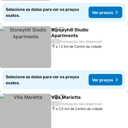
Selecione as datas para ver os preços
Ver preços
exatos.
Stoneyhill Studio
Partilhar
Adicionar aos favoritos
Apartments
Ver preços
/
Pontuação não disponível
a 1.2 km de Centro da cidade
Selecione as datas para ver os preços
Ver preços
exatos.
Villa Marietta
Partilhar
Adicionar aos favoritos
Ver preços
/
Pontuação não disponível
a 2.0 km de Centro da cidade