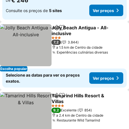
€ 246
De
Consulte os preços de
5 sites
Ver preços
Jolly Beach Antigua - All-
Partilhar
Adicionar aos favoritos
inclusive
Ver preços
3 Estrelas
7,2
3.844
a 1.5 km de Centro da cidade
Experiências culinárias diversas
Ver preço
Escolha popular
Selecione as datas para ver os preços
Ver preços
exatos.
Tamarind Hills Resort &
Partilhar
Adicionar aos favoritos
Villas
Ver preços
4 Estrelas
9,2
Excelente
854
a 2.4 km de Centro da cidade
Restaurante Wild Tamarind
Ver preços