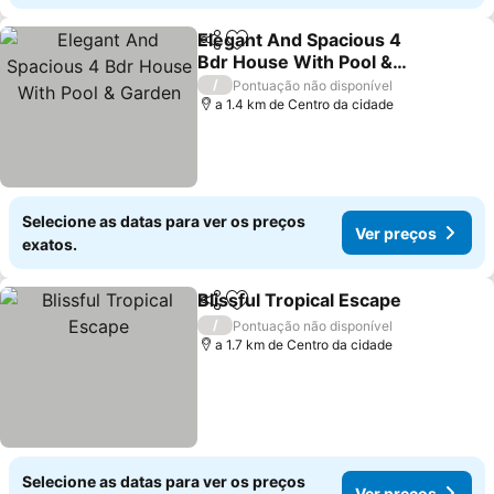
Elegant And Spacious 4
Partilhar
Adicionar aos favoritos
Bdr House With Pool &
Garden
Ver preços
/
Pontuação não disponível
a 1.4 km de Centro da cidade
Selecione as datas para ver os preços
Ver preços
exatos.
Blissful Tropical Escape
Partilhar
Adicionar aos favoritos
Ve
/
Pontuação não disponível
a 1.7 km de Centro da cidade
Selecione as datas para ver os preços
Ver preços