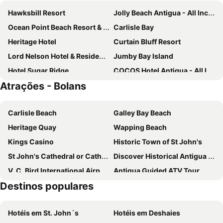
Hawksbill Resort
Jolly Beach Antigua - All Inclusive
Ocean Point Beach Resort & Spa - Adults Only
Carlisle Bay
Heritage Hotel
Curtain Bluff Resort
Lord Nelson Hotel & Residences
Jumby Bay Island
Hotel Sugar Ridge
COCOS Hotel Antigua - All Inclusive - Adults Only
Atrações - Bolans
Keyonna Beach - All Inclusive - Couples Only
Grand Royal Antiguan Beach Resort
The Villas At Sunset Lane
Dickenson Bay Cottages
Carlisle Beach
Galley Bay Beach
South Point Antigua
Northshore Seaside Suites
Heritage Quay
Wapping Beach
Harmony Hall Antigua
Nonsuch Bay Resort
Kings Casino
Historic Town of St John's
St John's Cathedral or Cathedral of St John the Divine
Discover Historical Antigua in St John's Antigua
V. C. Bird International Airport
Antigua Guided ATV Tour
Destinos populares
Pidgeon's Point Beach
Hotéis em St. John´s
Hotéis em Deshaies