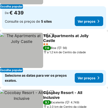
Escolha popular
€ 439
De
Consulte os preços de
5 sites
Ver preços
The Apartments at Jolly
Partilhar
Adicionar aos favoritos
Castle
Ver preços
2 Estrelas
7,6
Boa
56
a 1.2 km de Centro da cidade
Escolha popular
Selecione as datas para ver os preços
Ver preços
exatos.
Cocobay Resort - All
Partilhar
Adicionar aos favoritos
Inclusive
Ver preços
9,1
Excelente
4.749
a 2.0 km de Centro da cidade