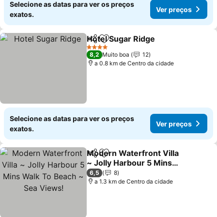
Selecione as datas para ver os preços
Ver preços
exatos.
Hotel Sugar Ridge
Partilhar
Adicionar aos favoritos
Ver pre
4 Estrelas
8,2
Muito boa
12
a 0.8 km de Centro da cidade
Selecione as datas para ver os preços
Ver preços
exatos.
Modern Waterfront Villa
Partilhar
Adicionar aos favoritos
~ Jolly Harbour 5 Mins
Walk To Beach ~ Sea
Ver preços
6,5
8
Views!
a 1.3 km de Centro da cidade