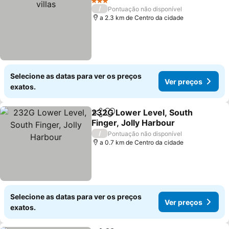
3 Estrelas
/
Pontuação não disponível
a 2.3 km de Centro da cidade
Selecione as datas para ver os preços
Ver preços
exatos.
232G Lower Level, South
Partilhar
Adicionar aos favoritos
Finger, Jolly Harbour
Ver preços
/
Pontuação não disponível
a 0.7 km de Centro da cidade
Selecione as datas para ver os preços
Ver preços
exatos.