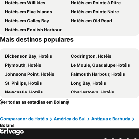
Hotéis em Willikies
Hotéis em Pointe à Pitre
Hotéis em Five Islands
Hotéis em Pointe Noire
Hotéis em Galley Bay
Hotéis em Old Road
Hotéis em English Harbour Town
Mais destinos populares
Dickenson Bay, Hotéis
Codrington, Hotéis
Plymouth, Hotéis
Le Moule, Guadalupe Hotéis
Johnsons Point, Hotéis
Falmouth Harbour, Hotéis
St. Philips, Hotéis
Long Bay, Hotéis
Newcastle, Hotéis
Charlestown, Hotéis
Sainte Rose, Guadalupe Hotéis
Morne-á-L´eau, Guadalupe Hotéis
Ver todas as estadias em Bolans
Basseterre, Hotéis
Les Abymes, Guadalupe Hotéis
Comparador de Hotéis
América do Sul
Antigua e Barbuda
St. John´s, Hotéis
Willikies, Hotéis
Bolans
Five Islands, Hotéis
Galley Bay, Hotéis
Old Road, Hotéis
English Harbour Town, Hotéis