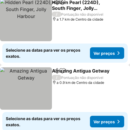
Hidden Pearl (224D),
Partilhar
Adicionar aos favoritos
South Finger, Jolly
Harbour
Ver preços
/
Pontuação não disponível
a 1.7 km de Centro da cidade
Selecione as datas para ver os preços
Ver preços
exatos.
Amazing Antigua Getway
Partilhar
Adicionar aos favoritos
/
Pontuação não disponível
a 0.9 km de Centro da cidade
Selecione as datas para ver os preços
Ver preços
exatos.