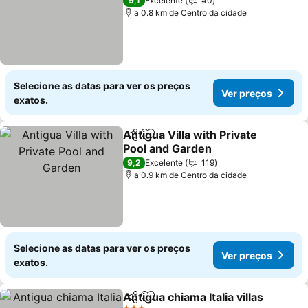
Ver preços
9,1
Excelente
40
a 0.8 km de Centro da cidade
Selecione as datas para ver os preços
Ver preços
exatos.
Antigua Villa with Private
Partilhar
Adicionar aos favoritos
Pool and Garden
Ver preços
9,2
Excelente
119
a 0.9 km de Centro da cidade
Selecione as datas para ver os preços
Ver preços
exatos.
Antigua chiama Italia villas
Partilhar
Adicionar aos favoritos