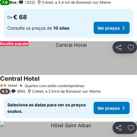
7,6
Boa
1.822
Créteil, a 3.4 km de Bonneuil-sur-Marne
€ 68
De
Consulte os preços de
10 sites
Ver preços
Escolha popular
Partilhar
Ad
Central Hotel
Ver preços
Hotel
Quartos com estilo contemporâneo
Ver preços
2 Estrelas
6,5
994
Créteil, a 2.9 km de Bonneuil-sur-Marne
Selecione as datas para ver os preços
Ver preços
exatos.
Partilhar
Ad