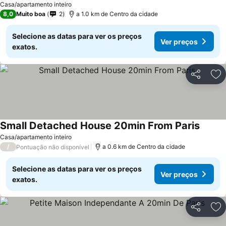
Casa/apartamento inteiro
8,0
Muito boa
2
a 1.0 km de Centro da cidade
Selecione as datas para ver os preços
Ver preços
exatos.
Partilhar
Ad
Small Detached House 20min From Paris
Ver pr
Casa/apartamento inteiro
/
a 0.6 km de Centro da cidade
Pontuação não disponível
Selecione as datas para ver os preços
Ver preços
exatos.
Partilhar
Ad