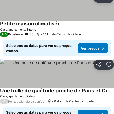
Partilhar
Ad
Petite maison climatisée
Ver preços
Casa/apartamento inteiro
9,0
Excelente
33
a 1.1 km de Centro da cidade
Selecione as datas para ver os preços
Ver preços
exatos.
Partilhar
Ad
Une bulle de quiétude proche de Paris et Créteil
Ver preços
Casa/apartamento inteiro
/
a 0.4 km de Centro da cidade
Pontuação não disponível
Selecione as datas para ver os preços