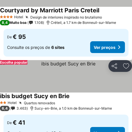
Courtyard by Marriott Paris Creteil
Ver preços
Hotel
Design de interiores inspirado no brutalismo
Ver preços
4 Estrelas
8,4
Muito boa
1.108
Créteil, a 1.7 km de Bonneuil-sur-Marne
€ 95
De
Consulte os preços de
6 sites
Ver preços
Escolha popular
Partilhar
Ad
ibis budget Sucy en Brie
Ver preços
Hotel
Quartos renovados
Ver preços
2 Estrelas
6,4
3.463
Sucy-en-Brie, a 1.0 km de Bonneuil-sur-Marne
€ 41
De