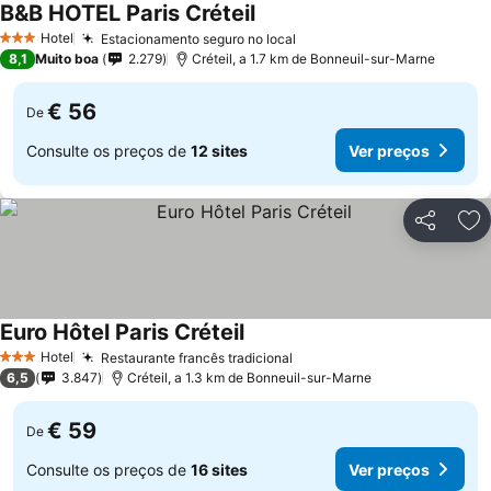
B&B HOTEL Paris Créteil
Ver preços
Hotel
Estacionamento seguro no local
Ver preços
3 Estrelas
8,1
Muito boa
2.279
Créteil, a 1.7 km de Bonneuil-sur-Marne
€ 56
De
Consulte os preços de
12 sites
Ver preços
Partilhar
Ad
Euro Hôtel Paris Créteil
Ver preços
Hotel
Restaurante francês tradicional
Ver preços
3 Estrelas
6,5
3.847
Créteil, a 1.3 km de Bonneuil-sur-Marne
€ 59
De
Consulte os preços de
16 sites
Ver preços