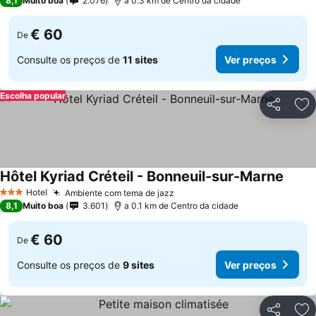
8,1
Muito boa
2.076
a 0.3 km de Centro da cidade
€ 60
De
Consulte os preços de
11 sites
Ver preços
Escolha popular
Partilhar
Ad
Hôtel Kyriad Créteil - Bonneuil-sur-Marne
Ver p
Hotel
Ambiente com tema de jazz
Ver preços
3 Estrelas
8,1
Muito boa
3.601
a 0.1 km de Centro da cidade
€ 60
De
Consulte os preços de
9 sites
Ver preços