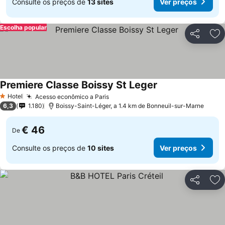
Consulte os preços de
13 sites
Ver preços
Escolha popular
Partilhar
Ad
Premiere Classe Boissy St Leger
Ver preços
Hotel
Acesso econômico a Paris
Ver preços
1 Estrelas
6,3
1.180
Boissy-Saint-Léger, a 1.4 km de Bonneuil-sur-Marne
€ 46
De
Consulte os preços de
10 sites
Ver preços
Partilhar
Ad