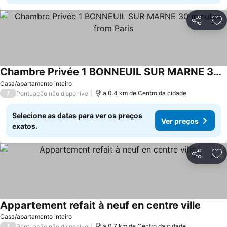
Partilhar
Ad
Chambre Privée 1 BONNEUIL SUR MARNE 30 minutes from Paris
Ver preços
Casa/apartamento inteiro
/
a 0.4 km de Centro da cidade
Pontuação não disponível
Selecione as datas para ver os preços
Ver preços
exatos.
Partilhar
Ad
Appartement refait à neuf en centre ville
Ver pr
Casa/apartamento inteiro
/
a 0.7 km de Centro da cidade
Pontuação não disponível