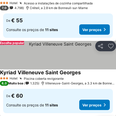
Ver preços
Hotel
Acesso a instalações de cozinha compartilhada
Ver preços
3 Estrelas
7,0
4.798
Créteil, a 2.8 km de Bonneuil-sur-Marne
€ 55
De
Consulte os preços de
11 sites
Ver preços
Escolha popular
Partilhar
Ad
Kyriad Villeneuve Saint Georges
Ver preços
Hotel
Piscina coberta revigorante
Ver preços
3 Estrelas
8,0
Muito boa
1.325
Villeneuve-Saint-Georges, a 3.3 km de Bonneui
€ 60
De
Consulte os preços de
11 sites
Ver preços