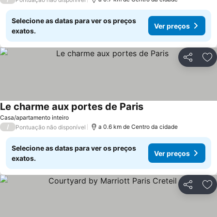
Selecione as datas para ver os preços
Ver preços
exatos.
Partilhar
Ad
Le charme aux portes de Paris
Ver preços
Casa/apartamento inteiro
/
a 0.6 km de Centro da cidade
Pontuação não disponível
Selecione as datas para ver os preços
Ver preços
exatos.
Partilhar
Ad