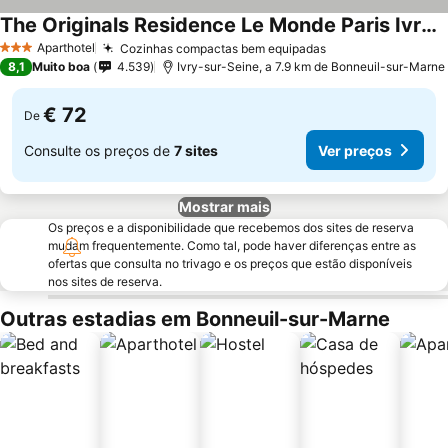
The Originals Residence Le Monde Paris Ivry Confluence
Ver preços
Aparthotel
Cozinhas compactas bem equipadas
Ver preços
3 Estrelas
8,1
Muito boa
4.539
Ivry-sur-Seine, a 7.9 km de Bonneuil-sur-Marne
€ 72
De
Consulte os preços de
7 sites
Ver preços
Mostrar mais
Os preços e a disponibilidade que recebemos dos sites de reserva
mudam frequentemente. Como tal, pode haver diferenças entre as
ofertas que consulta no trivago e os preços que estão disponíveis
nos sites de reserva.
Outras estadias em Bonneuil-sur-Marne