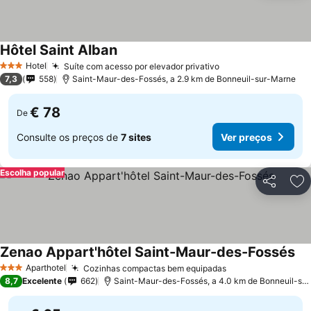
Hôtel Saint Alban
Ver preços
Hotel
Suíte com acesso por elevador privativo
Ver preços
3 Estrelas
7,3
558
Saint-Maur-des-Fossés, a 2.9 km de Bonneuil-sur-Marne
€ 78
De
Consulte os preços de
7 sites
Ver preços
Escolha popular
Partilhar
Ad
Zenao Appart'hôtel Saint-Maur-des-Fossés
Ve
Aparthotel
Cozinhas compactas bem equipadas
Ver preços
3 Estrelas
8,7
Excelente
662
Saint-Maur-des-Fossés, a 4.0 km de Bonneuil-su