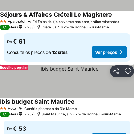
Séjours & Affaires Créteil Le Magistere
Ver preço
Aparthotel
Edifícios de tijolos vermelhos com jardins relaxantes
Ver pr
2 Estrelas
7,5
Boa
2.988
Créteil, a 4.6 km de Bonneuil-sur-Marne
€ 61
De
Consulte os preços de
12 sites
Ver preços
Escolha popular
Partilhar
Ad
ibis budget Saint Maurice
Ver preços
Hotel
Cenário pitoresco do Rio Marne
Ver preços
2 Estrelas
7,5
Boa
2.257
Saint Maurice, a 5.7 km de Bonneuil-sur-Marne
€ 53
De