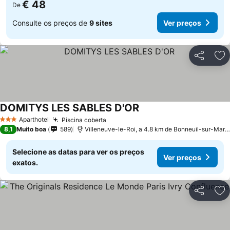
€ 48
De
Consulte os preços de
9 sites
Ver preços
Partilhar
Ad
DOMITYS LES SABLES D'OR
Ver preços
Aparthotel
Piscina coberta
Ver preços
3 Estrelas
8,1
Muito boa
589
Villeneuve-le-Roi, a 4.8 km de Bonneuil-sur-Marn
Selecione as datas para ver os preços
Ver preços
exatos.
Partilhar
Ad