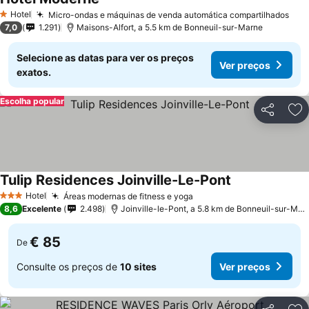
Ver preços
Hotel
Micro-ondas e máquinas de venda automática compartilhados
Ver
1 Estrelas
7,0
1.291
Maisons-Alfort, a 5.5 km de Bonneuil-sur-Marne
Selecione as datas para ver os preços
Ver preços
exatos.
Escolha popular
Partilhar
Ad
Tulip Residences Joinville-Le-Pont
Ver preços
Hotel
Áreas modernas de fitness e yoga
Ver preços
3 Estrelas
8,6
Excelente
2.498
Joinville-le-Pont, a 5.8 km de Bonneuil-sur-Mar
€ 85
De
Consulte os preços de
10 sites
Ver preços