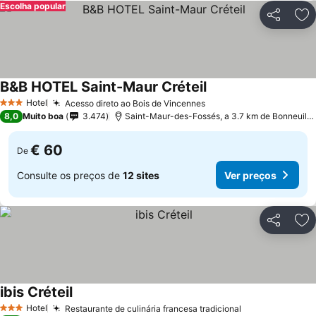
Escolha popular
Partilhar
Ad
B&B HOTEL Saint-Maur Créteil
Ver preços
Hotel
Acesso direto ao Bois de Vincennes
Ver preços
3 Estrelas
8,0
Muito boa
3.474
Saint-Maur-des-Fossés, a 3.7 km de Bonneuil-
€ 60
De
Consulte os preços de
12 sites
Ver preços
Partilhar
Ad
ibis Créteil
Ver preços
Hotel
Restaurante de culinária francesa tradicional
Ver preços
3 Estrelas