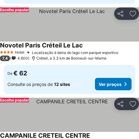
Escolha popular
Partilhar
Ad
Novotel Paris Créteil Le Lac
Ver preços
Hotel
Localização à beira do lago com parque esportivo
Ver preç
4 Estrelas
7,4
4.600
Créteil, a 3.3 km de Bonneuil-sur-Marne
€ 62
De
Consulte os preços de
12 sites
Ver preços
Escolha popular
Partilhar
Ad
CAMPANILE CRETEIL CENTRE