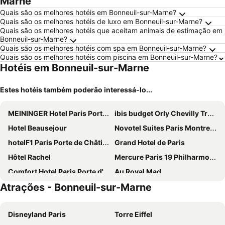
Marne
Quais são os melhores hotéis em Bonneuil-sur-Marne?
Quais são os melhores hotéis de luxo em Bonneuil-sur-Marne?
Quais são os melhores hotéis que aceitam animais de estimação em
Bonneuil-sur-Marne?
Quais são os melhores hotéis com spa em Bonneuil-sur-Marne?
Quais são os melhores hotéis com piscina em Bonneuil-sur-Marne?
Hotéis em Bonneuil-sur-Marne
Estes hotéis também poderão interessá-lo...
MEININGER Hotel Paris Porte De Vincennes
ibis budget Orly Chevilly Tram 7
Hotel Beausejour
Novotel Suites Paris Montreuil Vincennes
hotelF1 Paris Porte de Châtillon
Grand Hotel de Paris
Hôtel Rachel
Mercure Paris 19 Philharmonie La Villette
Comfort Hotel Paris Porte d'Ivry
Au Royal Mad
Atrações - Bonneuil-sur-Marne
Novotel Paris Centre Gare Montparnasse
ibis Styles Paris Meteor Avenue d'Italie
Novotel Paris 14 Porte d'Orléans
ibis budget Paris Porte d'Orleans
Disneyland Paris
Torre Eiffel
ibis budget Paris Porte de Vincennes
hotelF1 Paris Porte de Montreuil