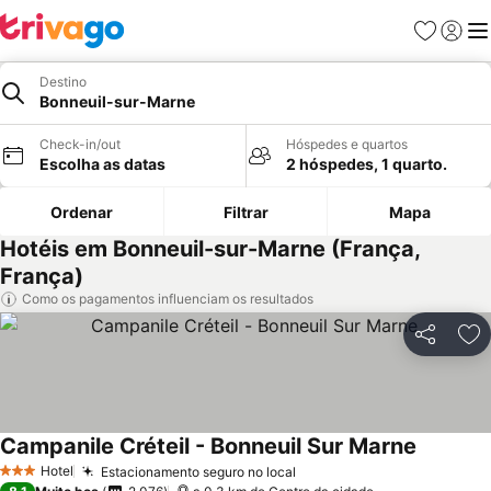
Favoritos
Iniciar
Me
Destino
Bonneuil-sur-Marne
Check-in/out
Hóspedes e quartos
Escolha as datas
2 hóspedes, 1 quarto.
Ordenar
Filtrar
Mapa
Hotéis em Bonneuil-sur-Marne (França,
França)
Como os pagamentos influenciam os resultados
Partilhar
Ad
Campanile Créteil - Bonneuil Sur Marne
Ver preç
Hotel
Estacionamento seguro no local
Ver preços
3 Estrelas