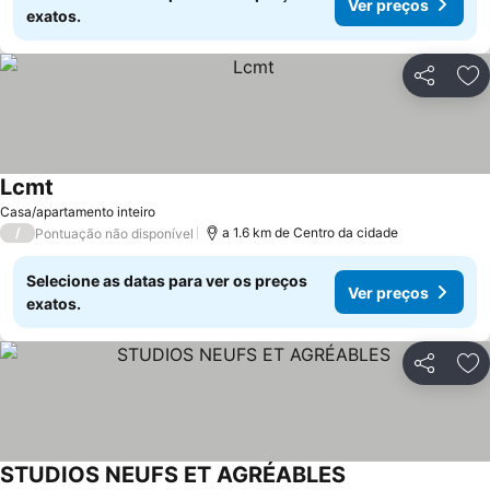
Ver preços
exatos.
Partilhar
Ad
Lcmt
Ver preços
Casa/apartamento inteiro
/
a 1.6 km de Centro da cidade
Pontuação não disponível
Selecione as datas para ver os preços
Ver preços
exatos.
Partilhar
Ad
STUDIOS NEUFS ET AGRÉABLES
Ver preços