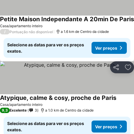
Petite Maison Independante A 20min De Paris
Casa/apartamento inteiro
/
a 1.6 km de Centro da cidade
Pontuação não disponível
Selecione as datas para ver os preços
Ver preços
exatos.
Partilhar
Ad
Atypique, calme & cosy, proche de Paris
Ver pre
Casa/apartamento inteiro
9,3
Excelente
3
a 1.0 km de Centro da cidade
Selecione as datas para ver os preços
Ver preços
exatos.