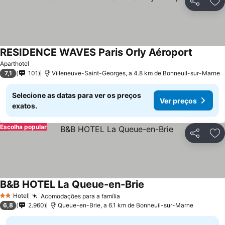
Partilhar
Ad
RESIDENCE WAVES Paris Orly Aéroport
Ver preç
Aparthotel
7,1
101
Villeneuve-Saint-Georges, a 4.8 km de Bonneuil-sur-Marne
Selecione as datas para ver os preços
Ver preços
exatos.
Escolha popular
Partilhar
Ad
B&B HOTEL La Queue-en-Brie
Ver preços
Hotel
Acomodações para a família
Ver preços
2 Estrelas
6,8
2.960
Queue-en-Brie, a 6.1 km de Bonneuil-sur-Marne