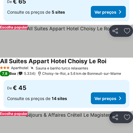
€ 65
De
Consulte os preços de
5 sites
Ver preços
Escolha popular
Partilhar
Ad
All Suites Appart Hotel Choisy Le Roi
Ver preços
Aparthotel
Sauna e banho turco relaxantes
Ver preços
3 Estrelas
7,8
Boa
5.334
Choisy-le-Roi, a 5.6 km de Bonneuil-sur-Marne
€ 45
De
Consulte os preços de
14 sites
Ver preços
Escolha popular
Partilhar
Ad