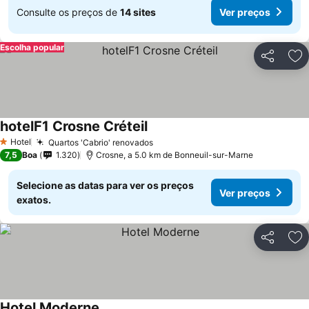
Consulte os preços de
14 sites
Ver preços
Escolha popular
Partilhar
Ad
hotelF1 Crosne Créteil
Ver preços
Hotel
Quartos 'Cabrio' renovados
Ver preços
1 Estrelas
7,5
Boa
1.320
Crosne, a 5.0 km de Bonneuil-sur-Marne
Selecione as datas para ver os preços
Ver preços
exatos.
Partilhar
Ad
Hotel Moderne