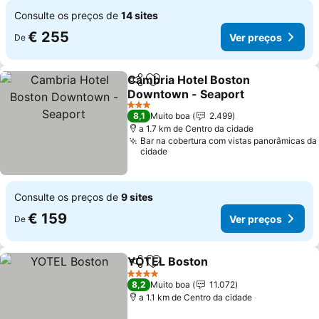
Consulte os preços de
14 sites
€ 255
Ver preços
De
Cambria Hotel Boston
Partilhar
Adicionar aos favoritos
Downtown - Seaport
Ver preços
3 Estrelas
8,1
Muito boa
2.499
a 1.7 km de Centro da cidade
Bar na cobertura com vistas panorâmicas da
cidade
Consulte os preços de
9 sites
€ 159
Ver preços
De
YOTEL Boston
Partilhar
Adicionar aos favoritos
Ver preços
4 Estrelas
8,2
Muito boa
11.072
a 1.1 km de Centro da cidade