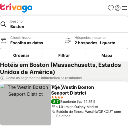
Favoritos
Iniciar
Me
Destino
Boston
Check-in/out
Hóspedes e quartos
Escolha as datas
2 hóspedes, 1 quarto.
Ordenar
Filtrar
Mapa
Hotéis em Boston (Massachusetts, Estados
Unidos da América)
Como os pagamentos influenciam os resultados
The Westin Boston
Partilhar
Adicionar aos favoritos
Seaport District
Ver preços
4 Estrelas
8,7
Excelente
12.251
a 1.9 km de Quincy Market
Estúdio de fitness WestinWORKOUT com
Pelotons