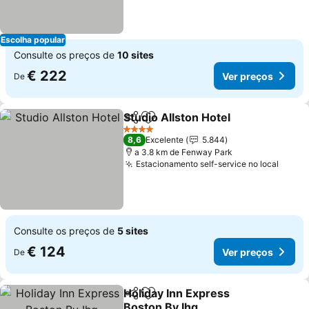
Escolha popular
Consulte os preços de
10 sites
€ 222
Ver preços
De
Studio Allston Hotel
Partilhar
Adicionar aos favoritos
Ver pr
4 Estrelas
8,6
Excelente
5.844
a 3.8 km de Fenway Park
Estacionamento self-service no local
Ver p
Consulte os preços de
5 sites
€ 124
Ver preços
De
Holiday Inn Express
Partilhar
Adicionar aos favoritos
Boston By Ihg