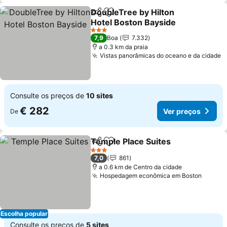
DoubleTree by Hilton
Partilhar
Adicionar aos favoritos
Hotel Boston Bayside
Ver preços
3 Estrelas
7,9
Boa
7.332
a 0.3 km da praia
Vistas panorâmicas do oceano e da cidade
V
Consulte os preços de
10 sites
€ 282
Ver preços
De
Temple Place Suites
Partilhar
Adicionar aos favoritos
Ver p
3 Estrelas
7,0
861
a 0.6 km de Centro da cidade
Hospedagem econômica em Boston
Ver pr
Escolha popular
Consulte os preços de
5 sites