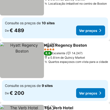
Localização imbatível no centro de Boston
V
Consulte os preços de
10 sites
€ 489
Ver preços
De
Hyatt Regency Boston
Partilhar
Adicionar aos favoritos
Ver
4 Estrelas
8,6
Excelente
14.247
a 0.8 km de Quincy Market
Quartos espaçosos com vista para a cidade
V
Consulte os preços de
9 sites
€ 200
Ver preços
De
The Verb Hotel