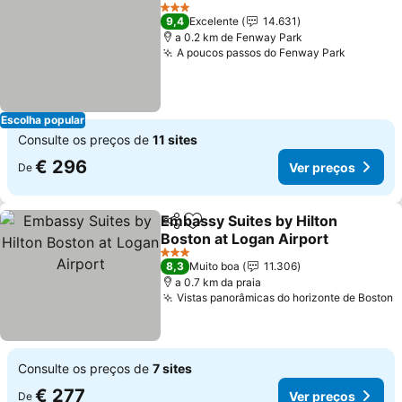
Partilhar
Adicionar aos favoritos
Ver preços
3 Estrelas
9,4
Excelente
14.631
a 0.2 km de Fenway Park
A poucos passos do Fenway Park
Ver pre
Escolha popular
Consulte os preços de
11 sites
€ 296
Ver preços
De
Embassy Suites by Hilton
Partilhar
Adicionar aos favoritos
Boston at Logan Airport
Ver preços
3 Estrelas
8,3
Muito boa
11.306
a 0.7 km da praia
Vistas panorâmicas do horizonte de Boston
V
Consulte os preços de
7 sites
€ 277
Ver preços
De