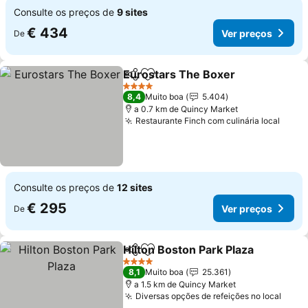
Consulte os preços de
9 sites
€ 434
Ver preços
De
Eurostars The Boxer
Partilhar
Adicionar aos favoritos
Ver p
4 Estrelas
8,4
Muito boa
5.404
a 0.7 km de Quincy Market
Restaurante Finch com culinária local
Ver p
Consulte os preços de
12 sites
€ 295
Ver preços
De
Hilton Boston Park Plaza
Partilhar
Adicionar aos favoritos
V
4 Estrelas
8,1
Muito boa
25.361
a 1.5 km de Quincy Market
Diversas opções de refeições no local
Ver 