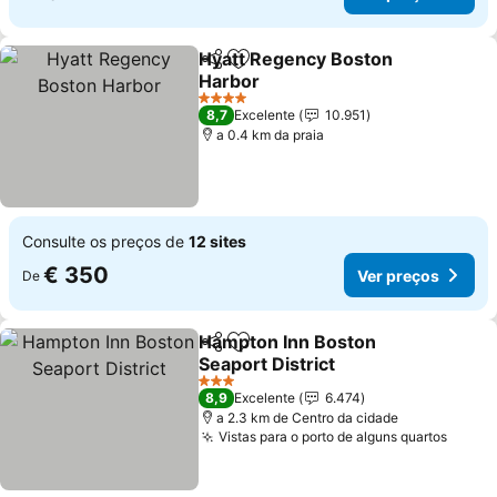
Hyatt Regency Boston
Partilhar
Adicionar aos favoritos
Harbor
Ver preços
4 Estrelas
8,7
Excelente
10.951
a 0.4 km da praia
Consulte os preços de
12 sites
€ 350
Ver preços
De
Hampton Inn Boston
Partilhar
Adicionar aos favoritos
Seaport District
Ver preços
3 Estrelas
8,9
Excelente
6.474
a 2.3 km de Centro da cidade
Vistas para o porto de alguns quartos
Ver p