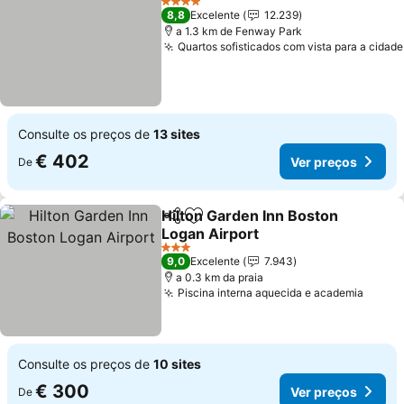
4 Estrelas
8,8
Excelente
12.239
a 1.3 km de Fenway Park
Quartos sofisticados com vista para a cidade
Consulte os preços de
13 sites
€ 402
Ver preços
De
Hilton Garden Inn Boston
Partilhar
Adicionar aos favoritos
Logan Airport
Ver preços
3 Estrelas
9,0
Excelente
7.943
a 0.3 km da praia
Piscina interna aquecida e academia
Ver p
Consulte os preços de
10 sites
€ 300
Ver preços
De