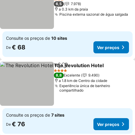
Ver preços
3 Estrelas
6,5
7.978
a 0.3 km da praia
Piscina externa sazonal de água salgada
Ve
Consulte os preços de
10 sites
€ 68
Ver preços
De
The Revolution Hotel
Partilhar
Adicionar aos favoritos
Ver 
4 Estrelas
8,8
Excelente
9.490
a 1.8 km de Centro da cidade
Experiência única de banheiro
compartilhado
Consulte os preços de
7 sites
€ 76
Ver preços
De