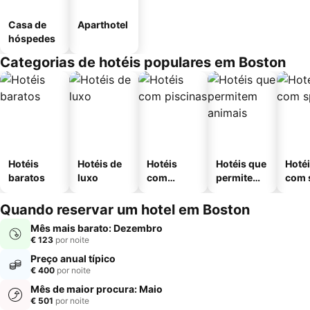
Casa de
Aparthotel
hóspedes
Categorias de hotéis populares em Boston
Hotéis
Hotéis de
Hotéis
Hotéis que
Hoté
baratos
luxo
com
permitem
com 
piscinas
animais
Quando reservar um hotel em Boston
Mês mais barato: Dezembro
€ 123
por noite
Preço anual típico
€ 400
por noite
Mês de maior procura: Maio
€ 501
por noite