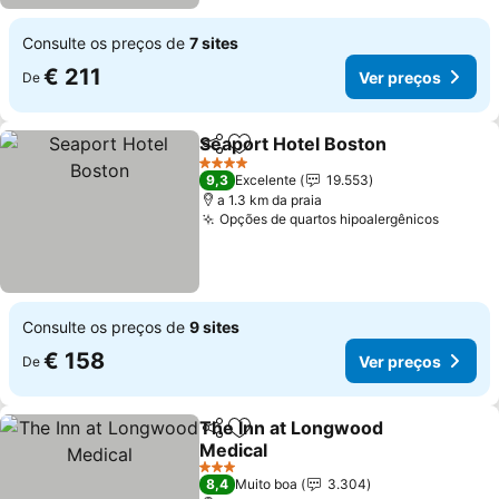
Consulte os preços de
7 sites
€ 211
Ver preços
De
Seaport Hotel Boston
Partilhar
Adicionar aos favoritos
Ver 
4 Estrelas
9,3
Excelente
19.553
a 1.3 km da praia
Opções de quartos hipoalergênicos
Ver pr
Consulte os preços de
9 sites
€ 158
Ver preços
De
The Inn at Longwood
Partilhar
Adicionar aos favoritos
Medical
Ver preços
3 Estrelas
8,4
Muito boa
3.304