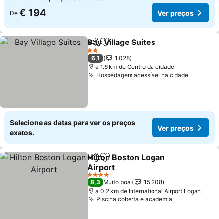
€ 194
Ver preços
De
Bay Village Suites
Partilhar
Adicionar aos favoritos
Ver preç
2 Estrelas
6,1
1.028
a 1.6 km de Centro da cidade
Hospedagem acessível na cidade
Ver pre
Selecione as datas para ver os preços
Ver preços
exatos.
Hilton Boston Logan
Partilhar
Adicionar aos favoritos
Airport
Ver preços
4 Estrelas
8,3
Muito boa
15.208
a 0.2 km de International Airport Logan
Piscina coberta e academia
Ver preços