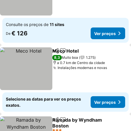
Consulte os preços de
11 sites
€ 126
Ver preços
De
Meco Hotel
Partilhar
Adicionar aos favoritos
Ver preços
8,3
Muito boa
1.275
a 0.7 km de Centro da cidade
Instalações modernas e novas
Ver preços
Selecione as datas para ver os preços
Ver preços
exatos.
Ramada by Wyndham
Partilhar
Adicionar aos favoritos
Boston