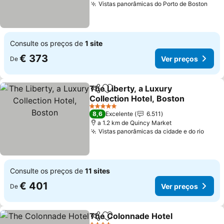
Vistas panorâmicas do Porto de Boston
Ver 
Consulte os preços de
1 site
€ 373
Ver preços
De
The Liberty, a Luxury
Partilhar
Adicionar aos favoritos
Collection Hotel, Boston
Ver preços
5 Estrelas
8,6
Excelente
6.511
a 1.2 km de Quincy Market
Vistas panorâmicas da cidade e do rio
Ver 
Consulte os preços de
11 sites
€ 401
Ver preços
De
The Colonnade Hotel
Partilhar
Adicionar aos favoritos
Ver 