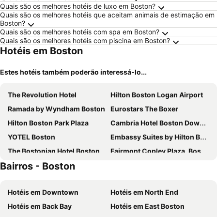
Quais são os melhores hotéis de luxo em Boston?
Quais são os melhores hotéis que aceitam animais de estimação em
Boston?
Quais são os melhores hotéis com spa em Boston?
Quais são os melhores hotéis com piscina em Boston?
Hotéis em Boston
Estes hotéis também poderão interessá-lo...
The Revolution Hotel
Hilton Boston Logan Airport
Ramada by Wyndham Boston
Eurostars The Boxer
Hilton Boston Park Plaza
Cambria Hotel Boston Downtown - Seaport
YOTEL Boston
Embassy Suites by Hilton Boston at Logan Airport
The Bostonian Hotel Boston
Fairmont Copley Plaza, Boston
Bairros - Boston
The Dagny Boston
Club Quarters Hotel Faneuil Hall, Boston
Boston Marriott Cambridge
Encore Boston Harbor
Hotéis em Downtown
Hotéis em North End
Hyatt Regency Boston
DoubleTree by Hilton Boston - Downtown
Hotéis em Back Bay
Hotéis em East Boston
DoubleTree by Hilton Hotel Boston Bayside
DoubleTree Suites by Hilton Hotel Boston - Cambridge