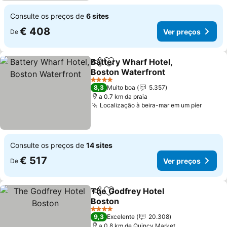
Consulte os preços de
6 sites
€ 408
Ver preços
De
Battery Wharf Hotel,
Partilhar
Adicionar aos favoritos
Boston Waterfront
Ver preços
4 Estrelas
8,3
Muito boa
5.357
a 0.7 km da praia
Localização à beira-mar em um píer
Ver pr
Consulte os preços de
14 sites
€ 517
Ver preços
De
The Godfrey Hotel
Partilhar
Adicionar aos favoritos
Boston
Ver preços
4 Estrelas
9,3
Excelente
20.308
a 0.8 km de Quincy Market