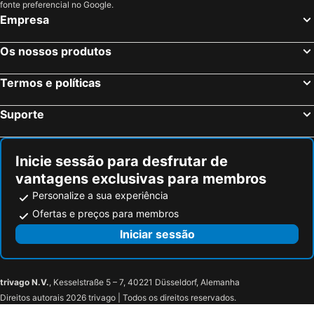
Nova Iorque, Nova York Hotéis
Miami Beach, Flórida Hotéis
fonte preferencial no Google.
Empresa
Orlando, Flórida Hotéis
Miami, Flórida Hotéis
Las Vegas, Nevada Hotéis
Los Angeles, Califórnia Hotéis
Os nossos produtos
Chicago, Ilinóis Hotéis
Lake Buena Vista, Flórida Hotéis
Termos e políticas
Suporte
Inicie sessão para desfrutar de
vantagens exclusivas para membros
Personalize a sua experiência
Ofertas e preços para membros
Iniciar sessão
trivago N.V.
, Kesselstraße 5 – 7, 40221 Düsseldorf, Alemanha
Direitos autorais 2026 trivago | Todos os direitos reservados.