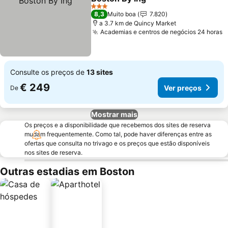
Ver preços
3 Estrelas
8,3
Muito boa
7.820
a 3.7 km de Quincy Market
Academias e centros de negócios 24 horas
V
Consulte os preços de
13 sites
€ 249
Ver preços
De
Mostrar mais
Os preços e a disponibilidade que recebemos dos sites de reserva
mudam frequentemente. Como tal, pode haver diferenças entre as
ofertas que consulta no trivago e os preços que estão disponíveis
nos sites de reserva.
Outras estadias em Boston