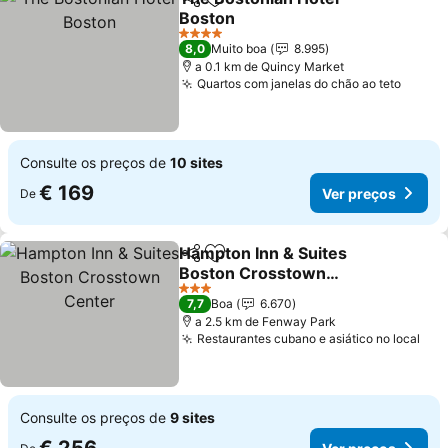
Partilhar
Adicionar aos favoritos
Boston
Ver preços
4 Estrelas
8,0
Muito boa
8.995
a 0.1 km de Quincy Market
Quartos com janelas do chão ao teto
Ver p
Consulte os preços de
10 sites
€ 169
Ver preços
De
Hampton Inn & Suites
Partilhar
Adicionar aos favoritos
Boston Crosstown
Center
Ver preços
3 Estrelas
7,7
Boa
6.670
a 2.5 km de Fenway Park
Restaurantes cubano e asiático no local
Ver
Consulte os preços de
9 sites