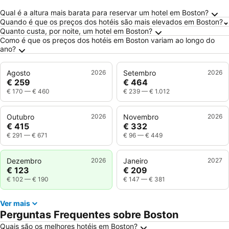
Perguntas Frequentes sobre Boston
Qual é a altura mais barata para reservar um hotel em Boston?
Quando é que os preços dos hotéis são mais elevados em Boston?
Quanto custa, por noite, um hotel em Boston?
Como é que os preços dos hotéis em Boston variam ao longo do
ano?
Agosto
2026
Setembro
2026
€ 259
€ 464
€ 170
—
€ 460
€ 239
—
€ 1.012
Outubro
2026
Novembro
2026
€ 415
€ 332
€ 291
—
€ 671
€ 96
—
€ 449
Dezembro
2026
Janeiro
2027
€ 123
€ 209
€ 102
—
€ 190
€ 147
—
€ 381
Ver mais
Perguntas Frequentes sobre Boston
Quais são os melhores hotéis em Boston?