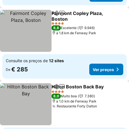
Fairmont Copley Plaza,
Partilhar
Adicionar aos favoritos
Boston
Ver preços
4 Estrelas
8,8
Excelente
9.946
a 1.8 km de Fenway Park
Consulte os preços de
12 sites
€ 285
Ver preços
De
Hilton Boston Back Bay
Partilhar
Adicionar aos favoritos
Ver
4 Estrelas
8,0
Muito boa
7.380
a 1.0 km de Fenway Park
Restaurante Forty Dalton
Ver preços