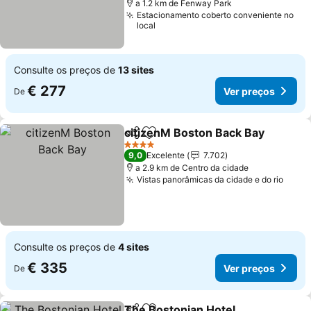
a 1.2 km de Fenway Park
Estacionamento coberto conveniente no
local
Consulte os preços de
13 sites
€ 277
Ver preços
De
citizenM Boston Back Bay
Partilhar
Adicionar aos favoritos
4 Estrelas
9,0
Excelente
7.702
a 2.9 km de Centro da cidade
Vistas panorâmicas da cidade e do rio
Ver 
Consulte os preços de
4 sites
€ 335
Ver preços
De
The Bostonian Hotel