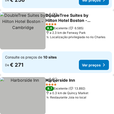
€ 256
Ver preços
De
DoubleTree Suites by
Partilhar
Adicionar aos favoritos
Hilton Hotel Boston -
Cambridge
Ver preços
4 Estrelas
8,6
Excelente
6.585
a 2.3 km de Fenway Park
Localização privilegiada no rio Charles
Ver 
Consulte os preços de
10 sites
€ 271
Ver preços
De
Harborside Inn
Partilhar
Adicionar aos favoritos
Ver preços
4 Estrelas
8,7
Excelente
13.892
a 0.3 km de Quincy Market
Restaurante Joia no local
Ver preços