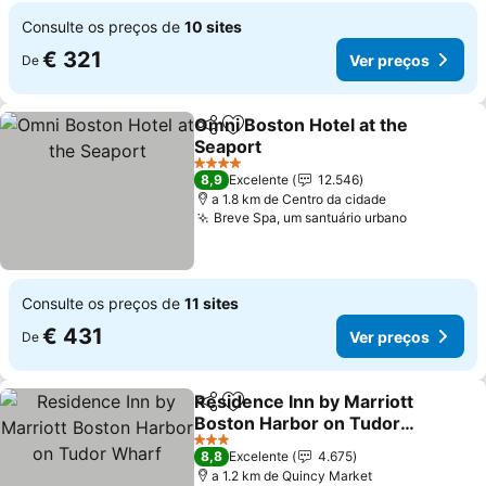
Consulte os preços de
10 sites
€ 321
Ver preços
De
Omni Boston Hotel at the
Partilhar
Adicionar aos favoritos
Seaport
Ver preços
4 Estrelas
8,9
Excelente
12.546
a 1.8 km de Centro da cidade
Breve Spa, um santuário urbano
Ver preço
Consulte os preços de
11 sites
€ 431
Ver preços
De
Residence Inn by Marriott
Partilhar
Adicionar aos favoritos
Boston Harbor on Tudor
Wharf
Ver preços
3 Estrelas
8,8
Excelente
4.675
a 1.2 km de Quincy Market