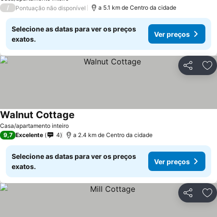
/
a 5.1 km de Centro da cidade
Pontuação não disponível
Selecione as datas para ver os preços
Ver preços
exatos.
Partilhar
Ad
Walnut Cottage
Casa/apartamento inteiro
9,7
Excelente
4
a 2.4 km de Centro da cidade
Selecione as datas para ver os preços
Ver preços
exatos.
Partilhar
Ad