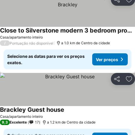
Partilhar
Ad
Close to Silverstone modern 3 bedroom property in Brackley
Casa/apartamento inteiro
/
a 1.0 km de Centro da cidade
Pontuação não disponível
Selecione as datas para ver os preços
Ver preços
exatos.
Partilhar
Ad
Brackley Guest house
Casa/apartamento inteiro
9,3
Excelente
17
a 1.2 km de Centro da cidade