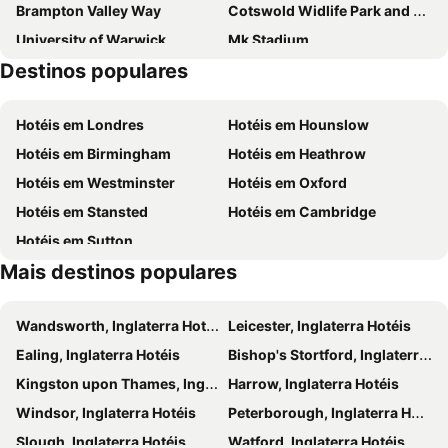
Brampton Valley Way
Cotswold Widlife Park and Gardens
University of Warwick
Mk Stadium
Destinos populares
Oxfordshire Science Festival
Cotswold Motoring Museum
Coventry Cathedral
Bicester Village
Hotéis em Londres
Hotéis em Hounslow
National Bowl
78 Derngate
Hotéis em Birmingham
Hotéis em Heathrow
Bodleian Library
University College
Hotéis em Westminster
Hotéis em Oxford
Christ Church College
Rugby Art Gallery and Museum
Hotéis em Stansted
Hotéis em Cambridge
Stowe Landscape Gardens
Oxford Punting
Hotéis em Sutton
St Mary's Church Canons Ashby
Bloxham Vintage Vehicle Rally and Country Fayre
Mais destinos populares
London Oxford Airport
Waddesdon
Emerson Valley
Warwick Racecourse
Wandsworth, Inglaterra Hotéis
Leicester, Inglaterra Hotéis
Royal Shakespeare Theatre
Brixworth Country Park
Ealing, Inglaterra Hotéis
Bishop's Stortford, Inglaterra Hotéis
The Mop Fair
Anne Hathaway's Cottage
Kingston upon Thames, Inglaterra Hotéis
Harrow, Inglaterra Hotéis
Magdalen College
Windsor, Inglaterra Hotéis
Peterborough, Inglaterra Hotéis
Slough, Inglaterra Hotéis
Watford, Inglaterra Hotéis