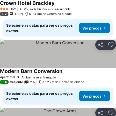
Crown Hotel Brackley
Hotel
Pousada histórica do século XIII
3 Estrelas
6,2
1.892
a 0.4 km de Centro da cidade
Selecione as datas para ver os preços
Ver preços
exatos.
Partilhar
Ad
Modern Barn Conversion
Aparthotel
Ambiente rural tranquilo
9,4
Excelente
297
a 1.2 km de Centro da cidade
Selecione as datas para ver os preços
Ver preços
exatos.
Partilhar
Ad