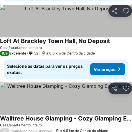
Partilhar
Ad
Loft At Brackley Town Hall, No Deposit
Casa/apartamento inteiro
9,9
Excelente
52
a 0.3 km de Centro da cidade
Selecione as datas para ver os preços
Ver preços
exatos.
Partilhar
Ad
Walltree House Glamping - Cozy Glamping Experience
Casa/apartamento inteiro
/
a 4.5 km de Centro da cidade
Pontuação não disponível