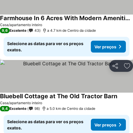
Farmhouse In 6 Acres With Modern Amenities - Perfect For Stowe And Silverstone
Casa/apartamento inteiro
9,6
Excelente
43
a 4.7 km de Centro da cidade
Selecione as datas para ver os preços
Ver preços
exatos.
Partilhar
Ad
Bluebell Cottage at The Old Tractor Barn
Casa/apartamento inteiro
9,4
Excelente
98
a 5.0 km de Centro da cidade
Selecione as datas para ver os preços
Ver preços
exatos.