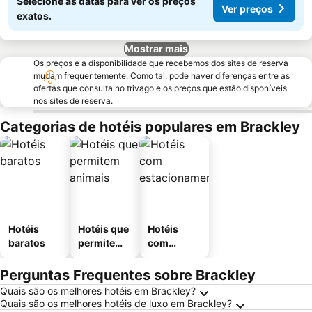
Selecione as datas para ver os preços
Ver preços
exatos.
Mostrar mais
Os preços e a disponibilidade que recebemos dos sites de reserva
mudam frequentemente. Como tal, pode haver diferenças entre as
ofertas que consulta no trivago e os preços que estão disponíveis
nos sites de reserva.
Categorias de hotéis populares em Brackley
Hotéis
Hotéis que
Hotéis
baratos
permitem
com
animais
estaciona
mento
Perguntas Frequentes sobre Brackley
Quais são os melhores hotéis em Brackley?
Quais são os melhores hotéis de luxo em Brackley?