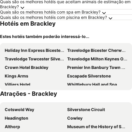
Quais são os melhores hotéis que aceitam animais de estimação em
Brackley?
Quais são os melhores hotéis com spa em Brackley?
Quais são os melhores hotéis com piscina em Brackley?
Hotéis em Brackley
Estes hotéis também poderão interessá-lo...
Holiday Inn Express Bicester By Ihg
Travelodge Bicester Cherwell Valley M40
Travelodge Towcester Silverstone
Travelodge Milton Keynes Old Stratford
Crown Hotel Brackley
Premier Inn Banbury Town Centre (Castle Quay) hotel
Kings Arms
Escapade Silverstone
Villiers Hotel
Whittlebury Hall and Spa
Atrações - Brackley
Premier Inn Buckingham hotel
The Lismore Hotel
Travelodge Bicester
Hanwell House
Cotswold Way
Silverstone Circuit
Premier Inn Bicester
Bicester Hotel Golf and Spa
Headington
Cowley
Althorp
Museum of the History of Science