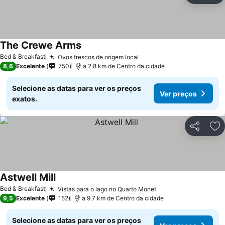
The Crewe Arms
Bed & Breakfast
Ovos frescos de origem local
8,6
Excelente
750
a 2.8 km de Centro da cidade
Selecione as datas para ver os preços
Ver preços
exatos.
Partilhar
Ad
Astwell Mill
Bed & Breakfast
Vistas para o lago no Quarto Monet
9,5
Excelente
152
a 9.7 km de Centro da cidade
Selecione as datas para ver os preços