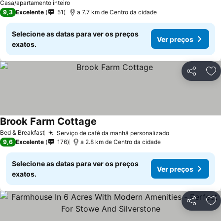
Casa/apartamento inteiro
9,3
Excelente
51
a 7.7 km de Centro da cidade
Selecione as datas para ver os preços
Ver preços
exatos.
Partilhar
Ad
Brook Farm Cottage
Bed & Breakfast
Serviço de café da manhã personalizado
9,6
Excelente
176
a 2.8 km de Centro da cidade
Selecione as datas para ver os preços
Ver preços
exatos.
Partilhar
Ad