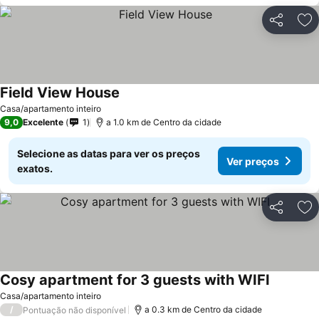
Partilhar
Ad
Field View House
Casa/apartamento inteiro
9,0
Excelente
1
a 1.0 km de Centro da cidade
Selecione as datas para ver os preços
Ver preços
exatos.
Partilhar
Ad
Cosy apartment for 3 guests with WIFI
Casa/apartamento inteiro
/
a 0.3 km de Centro da cidade
Pontuação não disponível