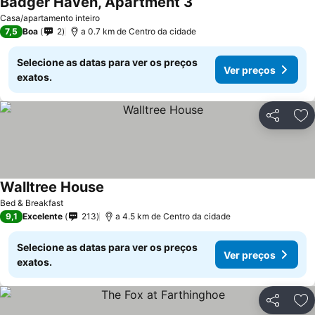
Badger Haven, Apartment 3
Casa/apartamento inteiro
7,5
Boa
2
a 0.7 km de Centro da cidade
Selecione as datas para ver os preços
Ver preços
exatos.
Partilhar
Ad
Walltree House
Bed & Breakfast
9,1
Excelente
213
a 4.5 km de Centro da cidade
Selecione as datas para ver os preços
Ver preços
exatos.
Partilhar
Ad