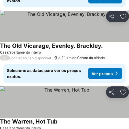
exatos.
Partilhar
Ad
The Old Vicarage, Evenley. Brackley.
Casa/apartamento inteiro
/
a 2.1 km de Centro da cidade
Pontuação não disponível
Selecione as datas para ver os preços
Ver preços
exatos.
Partilhar
Ad
The Warren, Hot Tub
Casa/apartamento inteiro