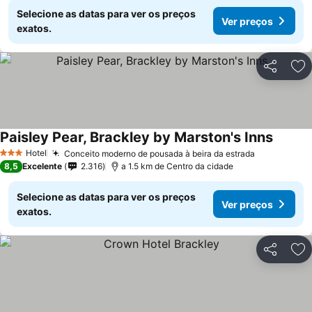
Selecione as datas para ver os preços
Ver preços
exatos.
Partilhar
Ad
Paisley Pear, Brackley by Marston's Inns
Hotel
Conceito moderno de pousada à beira da estrada
3 Estrelas
8,5
Excelente
2.316
a 1.5 km de Centro da cidade
Selecione as datas para ver os preços
Ver preços
exatos.
Partilhar
Ad