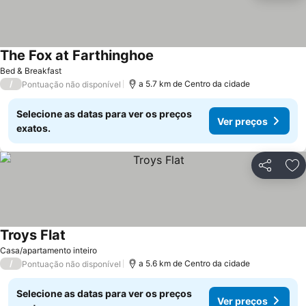
The Fox at Farthinghoe
Bed & Breakfast
/
a 5.7 km de Centro da cidade
Pontuação não disponível
Selecione as datas para ver os preços
Ver preços
exatos.
Partilhar
Ad
Troys Flat
Casa/apartamento inteiro
/
a 5.6 km de Centro da cidade
Pontuação não disponível
Selecione as datas para ver os preços
Ver preços