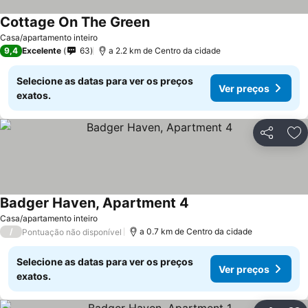
Cottage On The Green
Casa/apartamento inteiro
9,4
Excelente
63
a 2.2 km de Centro da cidade
Selecione as datas para ver os preços
Ver preços
exatos.
Partilhar
Ad
Badger Haven, Apartment 4
Casa/apartamento inteiro
/
a 0.7 km de Centro da cidade
Pontuação não disponível
Selecione as datas para ver os preços
Ver preços
exatos.