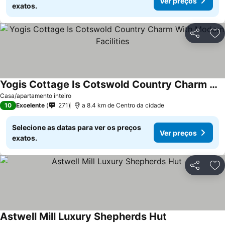
Ver preços
exatos.
Partilhar
Ad
Yogis Cottage Is Cotswold Country Charm With Modern Facilities
Casa/apartamento inteiro
10
Excelente
271
a 8.4 km de Centro da cidade
Selecione as datas para ver os preços
Ver preços
exatos.
Partilhar
Ad
Astwell Mill Luxury Shepherds Hut