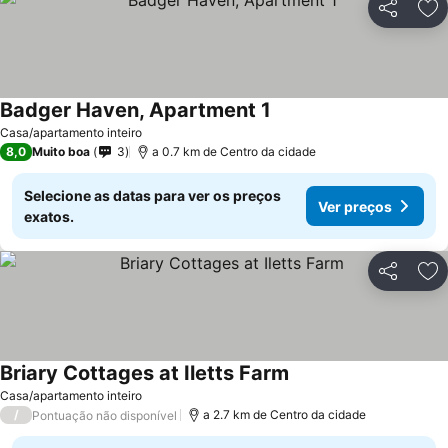
Partilhar
Ad
Badger Haven, Apartment 1
Casa/apartamento inteiro
8,0
Muito boa
3
a 0.7 km de Centro da cidade
Selecione as datas para ver os preços
Ver preços
exatos.
Partilhar
Ad
Briary Cottages at Iletts Farm
Casa/apartamento inteiro
/
a 2.7 km de Centro da cidade
Pontuação não disponível