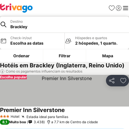
Favoritos
Iniciar
Me
Destino
Brackley
Check-in/out
Hóspedes e quartos
Escolha as datas
2 hóspedes, 1 quarto.
Ordenar
Filtrar
Mapa
Hotéis em Brackley (Inglaterra, Reino Unido)
Como os pagamentos influenciam os resultados
Escolha popular
Partilhar
Ad
Premier Inn Silverstone
Hotel
Estadia ideal para famílias
3 Estrelas
8,1
Muito boa
3.438
a 7.7 km de Centro da cidade