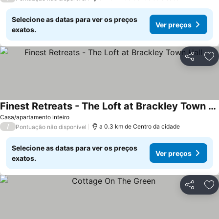
Selecione as datas para ver os preços
Ver preços
exatos.
Partilhar
Ad
Finest Retreats - The Loft at Brackley Town Hall
Casa/apartamento inteiro
/
a 0.3 km de Centro da cidade
Pontuação não disponível
Selecione as datas para ver os preços
Ver preços
exatos.
Partilhar
Ad