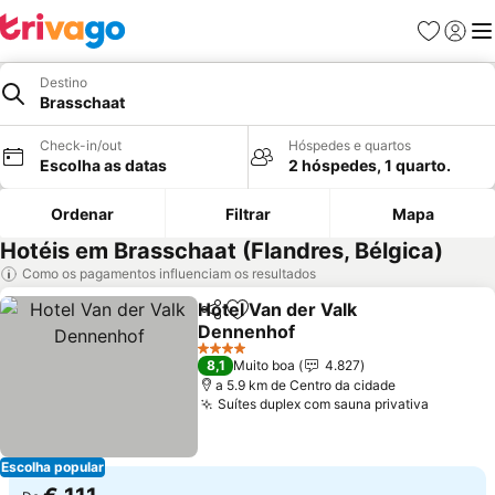
Favoritos
Iniciar
Me
Destino
Brasschaat
Check-in/out
Hóspedes e quartos
Escolha as datas
2 hóspedes, 1 quarto.
Ordenar
Filtrar
Mapa
Hotéis em Brasschaat (Flandres, Bélgica)
Como os pagamentos influenciam os resultados
Hotel Van der Valk
Partilhar
Adicionar aos favoritos
Dennenhof
4 Estrelas
8,1
Muito boa
4.827
a 5.9 km de Centro da cidade
Suítes duplex com sauna privativa
Escolha popular