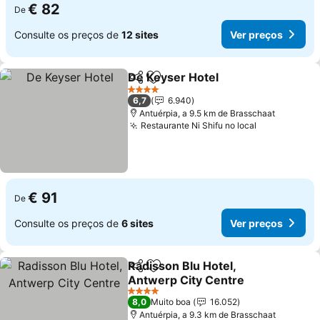
€ 82
De
Consulte os preços de
12 sites
Ver preços
De Keyser Hotel
Partilhar
Adicionar aos favoritos
4 Estrelas
6,7
6.940
Antuérpia, a 9.5 km de Brasschaat
Restaurante Ni Shifu no local
€ 91
De
Consulte os preços de
6 sites
Ver preços
Radisson Blu Hotel,
Partilhar
Adicionar aos favoritos
Antwerp City Centre
4 Estrelas
8,0
Muito boa
16.052
Antuérpia, a 9.3 km de Brasschaat