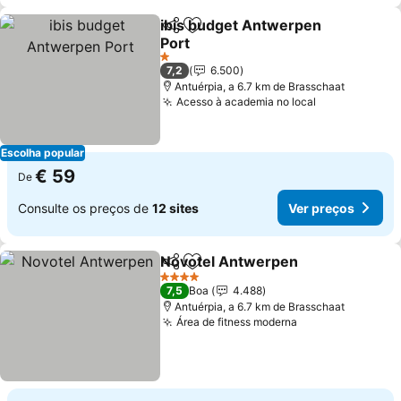
ibis budget Antwerpen
Partilhar
Adicionar aos favoritos
Port
1 Estrelas
7,2
6.500
Antuérpia, a 6.7 km de Brasschaat
Acesso à academia no local
Escolha popular
€ 59
De
Consulte os preços de
12 sites
Ver preços
Novotel Antwerpen
Partilhar
Adicionar aos favoritos
4 Estrelas
7,5
Boa
4.488
Antuérpia, a 6.7 km de Brasschaat
Área de fitness moderna