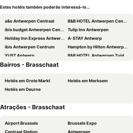
Estes hotéis também poderão interessá-lo...
a&o Antwerpen Centraal
B&B HOTEL Antwerpen Centrum
ibis budget Antwerpen Centraal Station
Tulip Inn Antwerpen
Holiday Inn Express Antwerp City - North By Ihg
A-STAY Antwerp
ibis Antwerpen Centrum
Hampton by Hilton Antwerp Central Station
YUST Antwerp
B&B HOTEL Antwerpen Zuid
Bairros - Brasschaat
Hilton Antwerp Old Town
Hyllit Hotel
Crowne Plaza Antwerp By Ihg
Citybox Antwerp
Hotéis em Grote Markt
Hotéis em Merksem
Hotel Rubenshof
Novotel Antwerpen
Hotéis em Deurne
Radisson Blu Hotel, Antwerp City Centre
De Keyser Hotel
ibis budget Antwerpen Port
Holiday Inn Express Antwerp - City Centre By Ihg
Atrações - Brasschaat
Trip Inn Eden Antwerpen
Maek Hotel Antwerp Central – Handwritten Collection
Theater Hotel
NH Collection Antwerp Centre
Airport Brussels
Brussels Expo
Hotel Jamingo
Aparthotel Adagio Antwerp City Center
Centraal Station
Antwerpen
Beaux ARTS
City Apartments Antwerpen