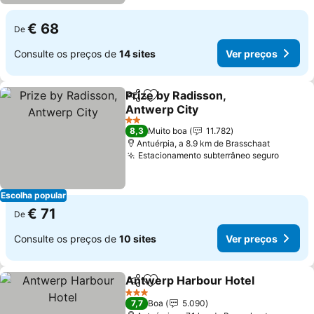
€ 68
De
Consulte os preços de
14 sites
Ver preços
Prize by Radisson,
Partilhar
Adicionar aos favoritos
Antwerp City
2 Estrelas
8,3
Muito boa
11.782
Antuérpia, a 8.9 km de Brasschaat
Estacionamento subterrâneo seguro
Escolha popular
€ 71
De
Consulte os preços de
10 sites
Ver preços
Antwerp Harbour Hotel
Partilhar
Adicionar aos favoritos
3 Estrelas
7,7
Boa
5.090