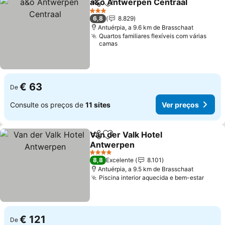
a&o Antwerpen Centraal
Partilhar
Adicionar aos favoritos
3 Estrelas
6,8
8.829
Antuérpia, a 9.6 km de Brasschaat
Quartos familiares flexíveis com várias
camas
€ 63
De
Consulte os preços de
11 sites
Ver preços
Van der Valk Hotel
Partilhar
Adicionar aos favoritos
Antwerpen
4 Estrelas
8,8
Excelente
8.101
Antuérpia, a 9.5 km de Brasschaat
Piscina interior aquecida e bem-estar
€ 121
De