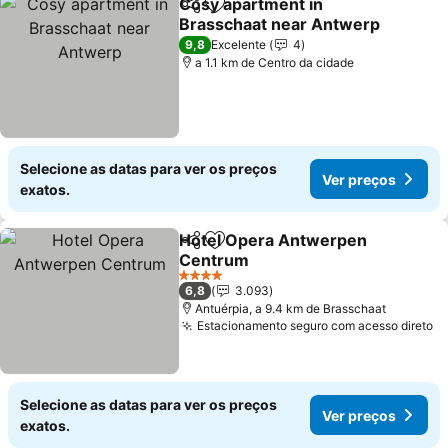
Cosy apartment in
Partilhar
Adicionar aos favoritos
Brasschaat near Antwerp
9,8
Excelente
4
a 1.1 km de Centro da cidade
Selecione as datas para ver os preços
Ver preços
exatos.
Hotel Opera Antwerpen
Partilhar
Adicionar aos favoritos
Centrum
4 Estrelas
6,8
3.093
Antuérpia, a 9.4 km de Brasschaat
Estacionamento seguro com acesso direto
Selecione as datas para ver os preços
Ver preços
exatos.