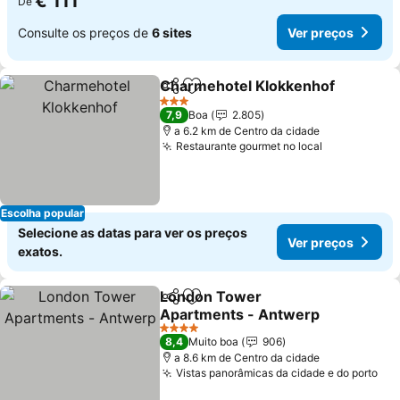
€ 111
De
Consulte os preços de
6 sites
Ver preços
Charmehotel Klokkenhof
Partilhar
Adicionar aos favoritos
3 Estrelas
7,9
Boa
2.805
a 6.2 km de Centro da cidade
Restaurante gourmet no local
Escolha popular
Selecione as datas para ver os preços
Ver preços
exatos.
London Tower
Partilhar
Adicionar aos favoritos
Apartments - Antwerp
4 Estrelas
8,4
Muito boa
906
a 8.6 km de Centro da cidade
Vistas panorâmicas da cidade e do porto