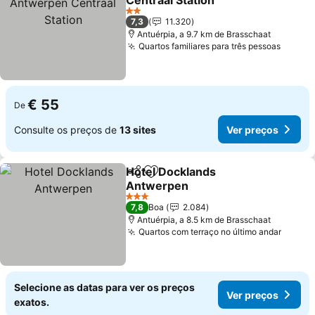
Centraal Station
2 Estrelas
7,3
11.320
Antuérpia, a 9.7 km de Brasschaat
Quartos familiares para três pessoas
€ 55
De
Consulte os preços de
13 sites
Ver preços
Hotel Docklands
Partilhar
Adicionar aos favoritos
Antwerpen
3 Estrelas
7,8
Boa
2.084
Antuérpia, a 8.5 km de Brasschaat
Quartos com terraço no último andar
Selecione as datas para ver os preços
Ver preços
exatos.