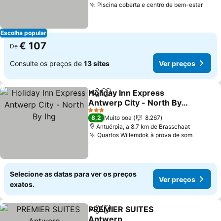
Piscina coberta e centro de bem-estar
Escolha popular
€ 107
De
Consulte os preços de
13 sites
Ver preços
Holiday Inn Express
Partilhar
Adicionar aos favoritos
Antwerp City - North By
Ihg
3 Estrelas
8,2
Muito boa
8.267
Antuérpia, a 8.7 km de Brasschaat
Quartos Willemdok à prova de som
Selecione as datas para ver os preços
Ver preços
exatos.
PREMIER SUITES
Partilhar
Adicionar aos favoritos
Antwerp