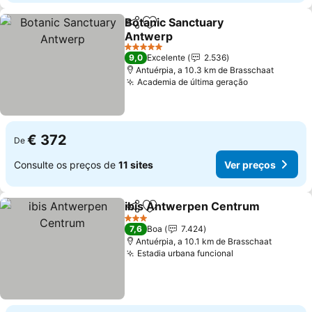
Botanic Sanctuary
Partilhar
Adicionar aos favoritos
Antwerp
5 Estrelas
9,0
Excelente
2.536
Antuérpia, a 10.3 km de Brasschaat
Academia de última geração
€ 372
De
Consulte os preços de
11 sites
Ver preços
ibis Antwerpen Centrum
Partilhar
Adicionar aos favoritos
3 Estrelas
7,6
Boa
7.424
Antuérpia, a 10.1 km de Brasschaat
Estadia urbana funcional