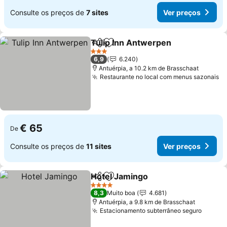
Consulte os preços de
7 sites
Ver preços
Tulip Inn Antwerpen
Partilhar
Adicionar aos favoritos
3 Estrelas
6,9
6.240
Antuérpia, a 10.2 km de Brasschaat
Restaurante no local com menus sazonais
€ 65
De
Consulte os preços de
11 sites
Ver preços
Hotel Jamingo
Partilhar
Adicionar aos favoritos
4 Estrelas
8,3
Muito boa
4.681
Antuérpia, a 9.8 km de Brasschaat
Estacionamento subterrâneo seguro