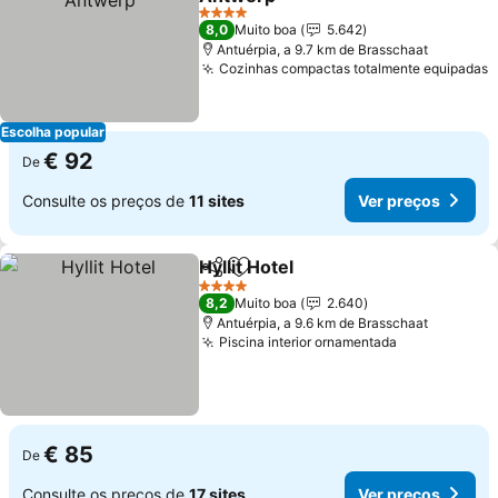
4 Estrelas
8,0
Muito boa
5.642
Antuérpia, a 9.7 km de Brasschaat
Cozinhas compactas totalmente equipadas
Escolha popular
€ 92
De
Consulte os preços de
11 sites
Ver preços
Hyllit Hotel
Partilhar
Adicionar aos favoritos
4 Estrelas
8,2
Muito boa
2.640
Antuérpia, a 9.6 km de Brasschaat
Piscina interior ornamentada
€ 85
De
Consulte os preços de
17 sites
Ver preços