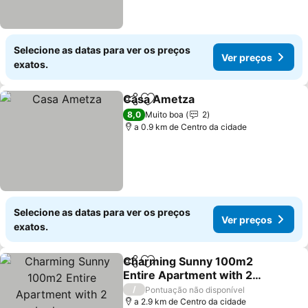
Selecione as datas para ver os preços
Ver preços
exatos.
Casa Ametza
Partilhar
Adicionar aos favoritos
8,0
Muito boa
2
a 0.9 km de Centro da cidade
Selecione as datas para ver os preços
Ver preços
exatos.
Charming Sunny 100m2
Partilhar
Adicionar aos favoritos
Entire Apartment with 2
bedrooms
/
Pontuação não disponível
a 2.9 km de Centro da cidade