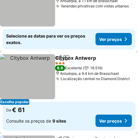
Antuérpia, a 7.1 km de Brasschaat
Varandas privativas com vistas urbanas
Selecione as datas para ver os preços
Ver preços
exatos.
Citybox Antwerp
Partilhar
Adicionar aos favoritos
3 Estrelas
8,6
Excelente
16.516
Antuérpia, a 9.4 km de Brasschaat
Localização central no Diamond District
Escolha popular
€ 61
De
Consulte os preços de
9 sites
Ver preços