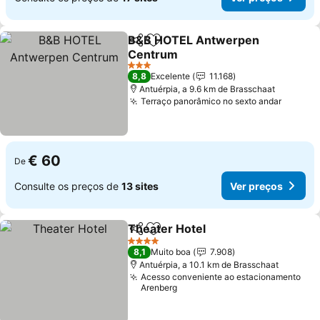
B&B HOTEL Antwerpen
Partilhar
Adicionar aos favoritos
Centrum
3 Estrelas
8,8
Excelente
11.168
Antuérpia, a 9.6 km de Brasschaat
Terraço panorâmico no sexto andar
€ 60
De
Consulte os preços de
13 sites
Ver preços
Theater Hotel
Partilhar
Adicionar aos favoritos
4 Estrelas
8,1
Muito boa
7.908
Antuérpia, a 10.1 km de Brasschaat
Acesso conveniente ao estacionamento
Arenberg