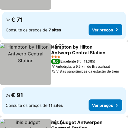
€ 71
De
Consulte os preços de
7 sites
Ver preços
Hampton by Hilton
Partilhar
Adicionar aos favoritos
Antwerp Central Station
3 Estrelas
8,6
Excelente
11.385
Antuérpia, a 9.5 km de Brasschaat
Vistas panorâmicas da estação de trem
€ 91
De
Consulte os preços de
11 sites
Ver preços
ibis budget Antwerpen
Partilhar
Adicionar aos favoritos