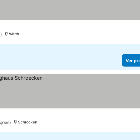
)
Warth
Ver pr
ções)
Schröcken