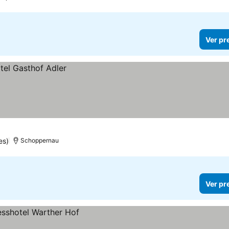
Ver pr
es)
Schoppernau
Ver pr