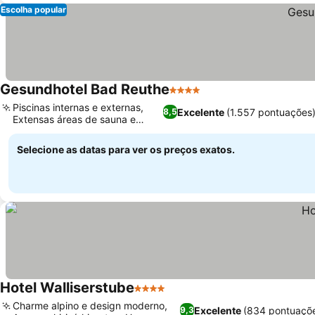
Escolha popular
Gesundhotel Bad Reuthe
4 Estrelas
Piscinas internas e externas,
Excelente
(1.557 pontuações
8,5
Extensas áreas de sauna e
banho
Selecione as datas para ver os preços exatos.
Hotel Walliserstube
4 Estrelas
Charme alpino e design moderno,
Excelente
(834 pontuaçõ
9,3