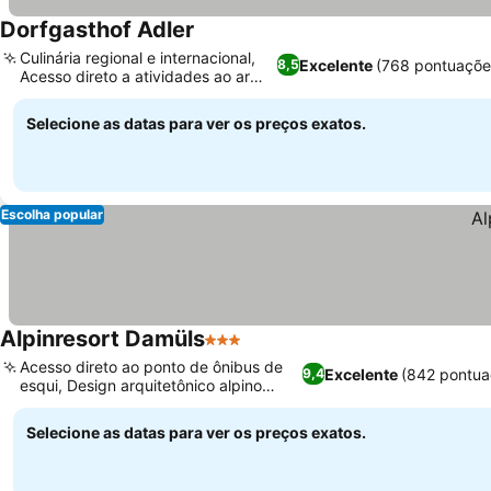
Dorfgasthof Adler
Culinária regional e internacional,
Excelente
(768 pontuaçõe
8,5
Acesso direto a atividades ao ar
livre
Selecione as datas para ver os preços exatos.
Escolha popular
Alpinresort Damüls
3 Estrelas
Acesso direto ao ponto de ônibus de
Excelente
(842 pontua
9,4
esqui, Design arquitetônico alpino
moderno
Selecione as datas para ver os preços exatos.