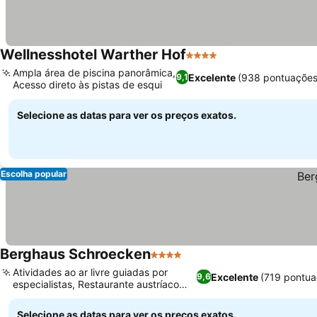
Wellnesshotel Warther Hof
4 Estrelas
Ampla área de piscina panorâmica,
Excelente
(938 pontuações
9,1
Acesso direto às pistas de esqui
Selecione as datas para ver os preços exatos.
Escolha popular
Berghaus Schroecken
4 Estrelas
Atividades ao ar livre guiadas por
Excelente
(719 pontua
9,6
especialistas, Restaurante austríaco
tradicional
Selecione as datas para ver os preços exatos.