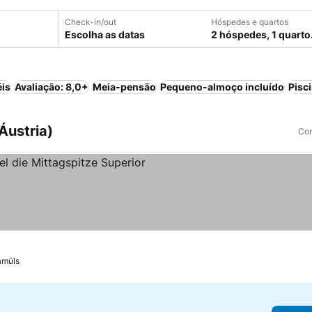
Check-in/out
Hóspedes e quartos
Escolha as datas
2 hóspedes, 1 quarto
éis
Avaliação: 8,0+
Meia-pensão
Pequeno-almoço incluído
Pisc
Áustria)
Com
las
müls