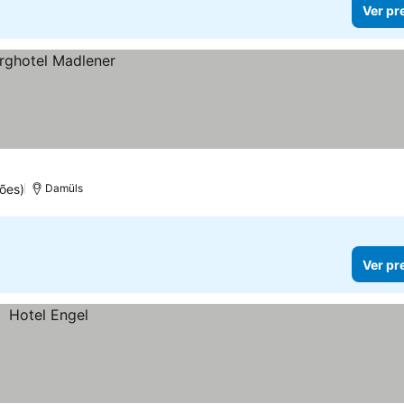
Ver pr
ões)
Damüls
Ver pr