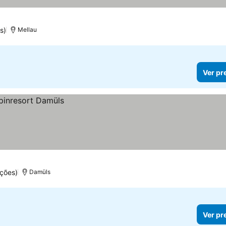
s)
Mellau
Ver pr
ções)
Damüls
Ver pr