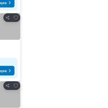
eços
Adicionar aos favoritos
Partilhar
eços
Adicionar aos favoritos
Partilhar