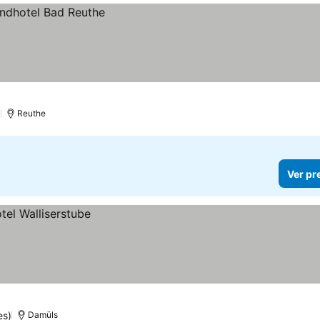
)
Reuthe
Ver pr
es)
Damüls