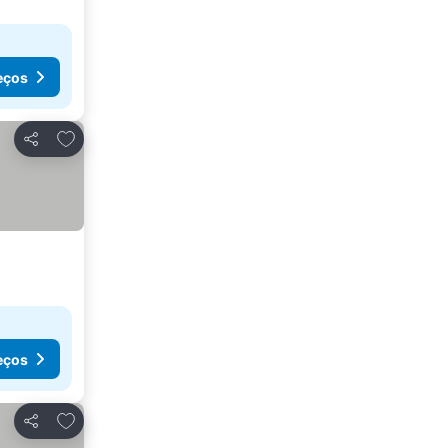
eços
Adicionar aos favoritos
Partilhar
eços
Adicionar aos favoritos
Partilhar