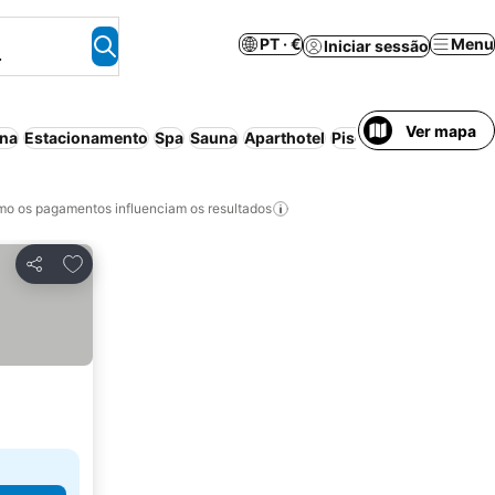
PT · €
Menu
Iniciar sessão
.
Ver mapa
ina
Estacionamento
Spa
Sauna
Aparthotel
Piscina interior
Anima
o os pagamentos influenciam os resultados
Adicionar aos favoritos
Partilhar