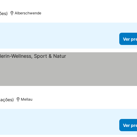
ões)
Alberschwende
Ver pr
uações)
Mellau
Ver pr