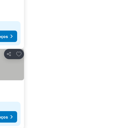
eços
Adicionar aos favoritos
Partilhar
eços