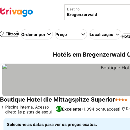
Destino
Filtros
Ordenar por
Preço
Localização
Hot
Hotéis em Bregenzerwald (
Boutique Hotel die Mittagspitze Superior
4 Estre
Piscina interna, Acesso
Excelente
(1.094 pontuações)
8,5
Da
direto às pistas de esqui
Selecione as datas para ver os preços exatos.