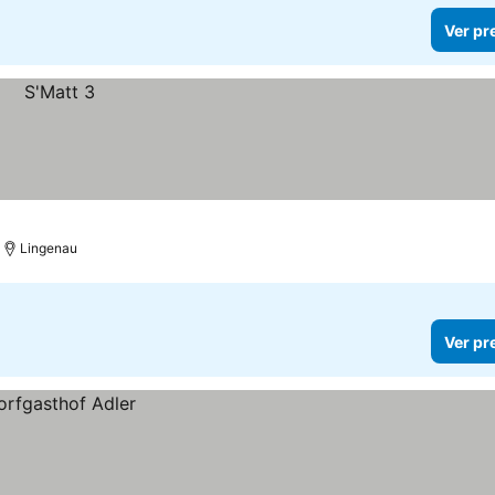
Ver pr
Lingenau
Ver pr