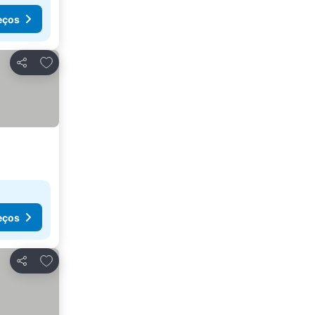
eços
Adicionar aos favoritos
Partilhar
eços
Adicionar aos favoritos
Partilhar