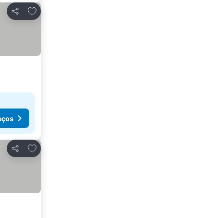
Adicionar aos favoritos
Partilhar
eços
Adicionar aos favoritos
Partilhar