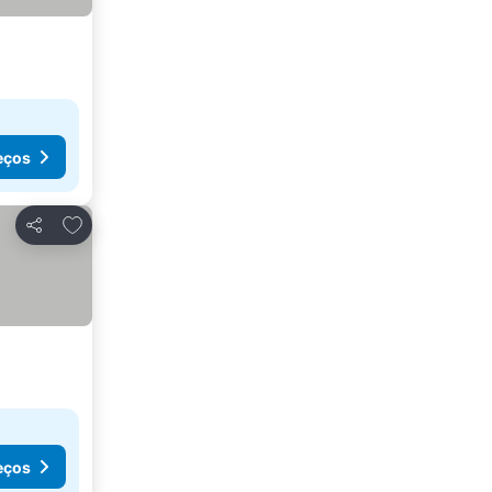
eços
Adicionar aos favoritos
Partilhar
eços