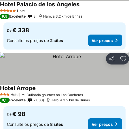
Hotel Palacio de los Angeles
Hotel
5 Estrelas
9,8
Excelente
8
Haro, a 3.2 km de Briñas
€ 338
De
Consulte os preços de
2 sites
Ver preços
Partilhar
Ad
Hotel Arrope
Hotel
Culinária gourmet no Las Cocheras
3 Estrelas
8,5
Excelente
2.080
Haro, a 3.2 km de Briñas
€ 98
De
Consulte os preços de
8 sites
Ver preços