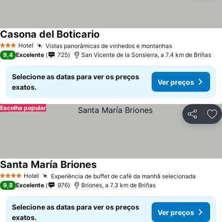
Casona del Boticario
Hotel
Vistas panorâmicas de vinhedos e montanhas
3 Estrelas
9,4
Excelente
725
San Vicente de la Sonsierra, a 7.4 km de Briñas
Selecione as datas para ver os preços
Ver preços
exatos.
Escolha popular
Partilhar
Ad
Santa María Briones
Hotel
Experiência de buffet de café da manhã selecionada
4 Estrelas
9,8
Excelente
976
Briones, a 7.3 km de Briñas
Selecione as datas para ver os preços
Ver preços
exatos.