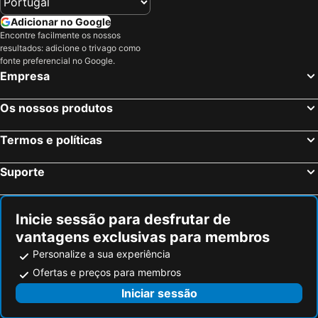
Pamplona, Navarra Hotéis
Logroño, La Rioja Hotéis
Adicionar no Google
Soria, Castela e Leão Hotéis
Miranda do Ebro, Castela e Leão Hotéis
Encontre facilmente os nossos
resultados: adicione o trivago como
Villagonzalo Pedernales, Castela e Leão Hotéis
Tudela, Navarra Hotéis
fonte preferencial no Google.
Islantilla, Andaluzia Hotéis
Madrid, Madrid Hotéis
Empresa
Benidorm, Valência Hotéis
Sevilha, Andaluzia Hotéis
Os nossos produtos
Barcelona, Catalunha Hotéis
Vigo, Galiza Hotéis
Sangenjo, Galiza Hotéis
Isla Cristina, Andaluzia Hotéis
Termos e políticas
Isla Canela, Andaluzia Hotéis
Suporte
Inicie sessão para desfrutar de
vantagens exclusivas para membros
Personalize a sua experiência
Ofertas e preços para membros
Iniciar sessão