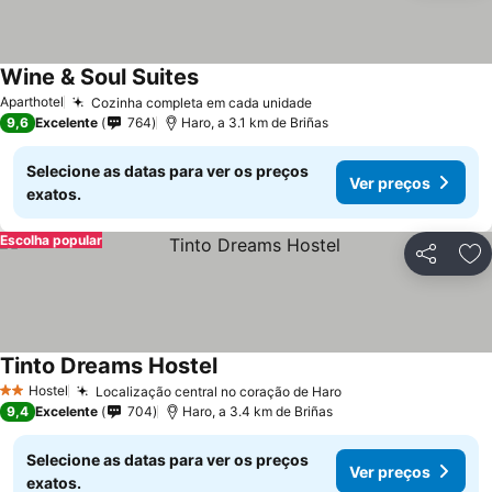
Wine & Soul Suites
Aparthotel
Cozinha completa em cada unidade
9,6
Excelente
764
Haro, a 3.1 km de Briñas
Selecione as datas para ver os preços
Ver preços
exatos.
Escolha popular
Partilhar
Ad
Tinto Dreams Hostel
Hostel
Localização central no coração de Haro
2 Estrelas
9,4
Excelente
704
Haro, a 3.4 km de Briñas
Selecione as datas para ver os preços
Ver preços
exatos.