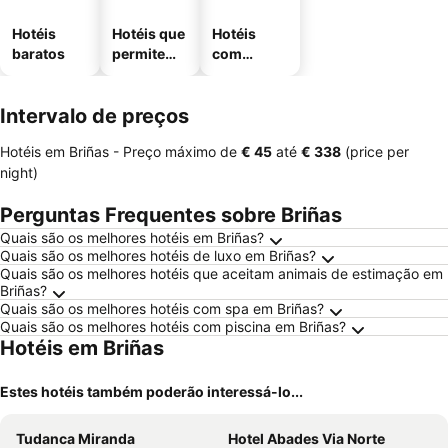
Hotéis
Hotéis que
Hotéis
baratos
permitem
com
animais
estaciona
mento
Intervalo de preços
Hotéis em Briñas -
Preço máximo
de
‎€ 45
até
‎€ 338
(price per
night)
Perguntas Frequentes sobre Briñas
Quais são os melhores hotéis em Briñas?
Quais são os melhores hotéis de luxo em Briñas?
Quais são os melhores hotéis que aceitam animais de estimação em
Briñas?
Quais são os melhores hotéis com spa em Briñas?
Quais são os melhores hotéis com piscina em Briñas?
Hotéis em Briñas
Estes hotéis também poderão interessá-lo...
Tudanca Miranda
Hotel Abades Via Norte