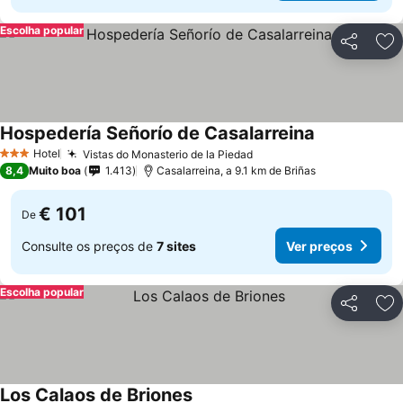
Escolha popular
Partilhar
Ad
Hospedería Señorío de Casalarreina
Hotel
Vistas do Monasterio de la Piedad
3 Estrelas
8,4
Muito boa
1.413
Casalarreina, a 9.1 km de Briñas
€ 101
De
Consulte os preços de
7 sites
Ver preços
Escolha popular
Partilhar
Ad
Los Calaos de Briones