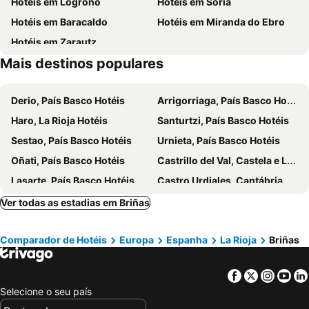
Hotéis em Logroño
Hotéis em Soria
Lovaina
Santiago
Hotéis em Baracaldo
Hotéis em Miranda do Ebro
Bodegas Muga
La Batalla del Vino
Hotéis em Zarautz
Herradura
Palacio de las Sevillanas
Mais destinos populares
Bodegas Ramón Bilbao
Bodega Valenciso
La Casona de la Plaza
Palacio del Obispo del Pino o Casa de Tratámara
Derio, País Basco Hotéis
Arrigorriaga, País Basco Hotéis
Feria del Ángel
Conjunto Histórico Artístico
Haro, La Rioja Hotéis
Santurtzi, País Basco Hotéis
Palacio de Congresos Europa
Briviesca
Sestao, País Basco Hotéis
Urnieta, País Basco Hotéis
Catedral de Santa María
Oñati, País Basco Hotéis
Castrillo del Val, Castela e Leão Hotéis
Lasarte, País Basco Hotéis
Castro Urdiales, Cantábria Hotéis
Noain, Navarra Hotéis
Navarrete, La Rioja Hotéis
Ver todas as estadias em Briñas
Getxo, País Basco Hotéis
Durango, País Basco Hotéis
Comparador de Hotéis
Europa
Espanha
La Rioja
Briñas
Leioa, País Basco Hotéis
Azpeitia, País Basco Hotéis
Santo Domingo de Silos, Castela e Leão Hotéis
Munguía, País Basco Hotéis
Facebook
Twitter
Insta
Yo
Cenicero, La Rioja Hotéis
Elciego, País Basco Hotéis
Selecione o seu país
Burgos, Castela e Leão Hotéis
Vitoria, País Basco Hotéis