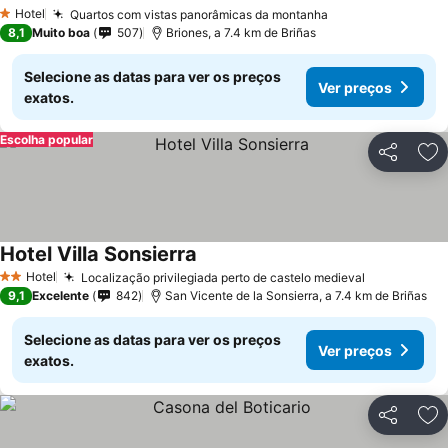
Hotel
Quartos com vistas panorâmicas da montanha
1 Estrelas
8,1
Muito boa
507
Briones, a 7.4 km de Briñas
Selecione as datas para ver os preços
Ver preços
exatos.
Escolha popular
Partilhar
Ad
Hotel Villa Sonsierra
Hotel
Localização privilegiada perto de castelo medieval
2 Estrelas
9,1
Excelente
842
San Vicente de la Sonsierra, a 7.4 km de Briñas
Selecione as datas para ver os preços
Ver preços
exatos.
Partilhar
Ad