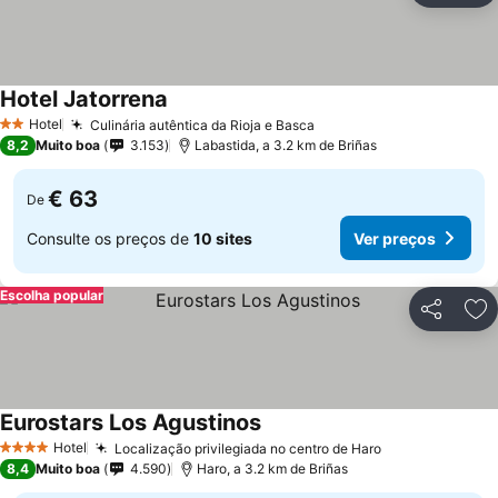
Hotel Jatorrena
Hotel
Culinária autêntica da Rioja e Basca
2 Estrelas
8,2
Muito boa
3.153
Labastida, a 3.2 km de Briñas
€ 63
De
Consulte os preços de
10 sites
Ver preços
Escolha popular
Partilhar
Ad
Eurostars Los Agustinos
Hotel
Localização privilegiada no centro de Haro
4 Estrelas
8,4
Muito boa
4.590
Haro, a 3.2 km de Briñas