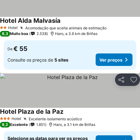
Hotel Alda Malvasía
Hotel
Acomodação que aceita animais de estimação
2 Estrelas
8,3
Muito boa
2.538
Haro, a 3.6 km de Briñas
€ 55
De
Consulte os preços de
5 sites
Ver preços
Partilhar
Ad
Hotel Plaza de la Paz
Hotel
Excelente isolamento acústico
3 Estrelas
9,2
Excelente
1.851
Haro, a 3.1 km de Briñas
Selecione as datas para ver os preços