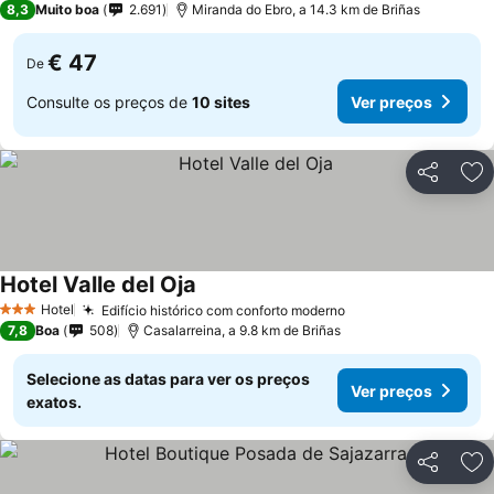
8,3
Muito boa
2.691
Miranda do Ebro, a 14.3 km de Briñas
€ 47
De
Consulte os preços de
10 sites
Ver preços
Partilhar
Ad
Hotel Valle del Oja
Hotel
Edifício histórico com conforto moderno
3 Estrelas
7,8
Boa
508
Casalarreina, a 9.8 km de Briñas
Selecione as datas para ver os preços
Ver preços
exatos.
Partilhar
Ad