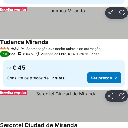
Escolha popular
Partilhar
Ad
Tudanca Miranda
Hotel
Acomodação que aceita animais de estimação
3 Estrelas
7,6
Boa
8.046
Miranda do Ebro, a 14.0 km de Briñas
€ 45
De
Consulte os preços de
12 sites
Ver preços
Escolha popular
Partilhar
Ad
Sercotel Ciudad de Miranda