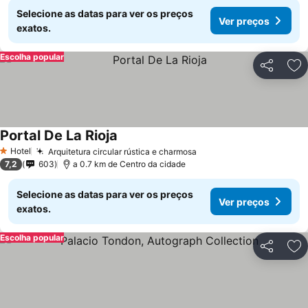
Selecione as datas para ver os preços
Ver preços
exatos.
Escolha popular
Partilhar
Ad
Portal De La Rioja
Hotel
Arquitetura circular rústica e charmosa
1 Estrelas
7,2
603
a 0.7 km de Centro da cidade
Selecione as datas para ver os preços
Ver preços
exatos.
Escolha popular
Partilhar
Ad