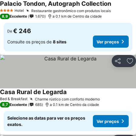
Palacio Tondon, Autograph Collection
Hotel
Restaurante gastronômico com produtos locais
4 Estrelas
8,9
Excelente
1.670
a 0.1 km de Centro da cidade
€ 246
De
Consulte os preços de
8 sites
Ver preços
Partilhar
Ad
Casa Rural de Legarda
Bed & Breakfast
Charme rústico com conforto moderno
8,7
Excelente
685
a 0.1 km de Centro da cidade
Selecione as datas para ver os preços
Ver preços
exatos.