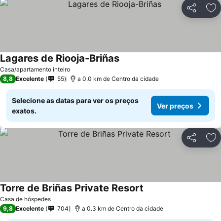
Partilhar
Ad
Lagares de Riooja-Briñas
Casa/apartamento inteiro
8,8
Excelente
55
a 0.0 km de Centro da cidade
Selecione as datas para ver os preços
Ver preços
exatos.
Partilhar
Ad
Torre de Briñas Private Resort
Casa de hóspedes
9,8
Excelente
704
a 0.3 km de Centro da cidade