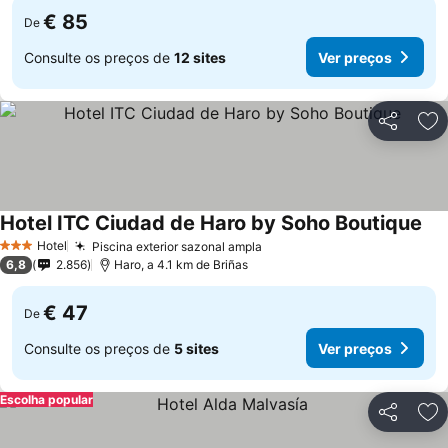
€ 85
De
Consulte os preços de
12 sites
Ver preços
Partilhar
Ad
Hotel ITC Ciudad de Haro by Soho Boutique
Hotel
Piscina exterior sazonal ampla
3 Estrelas
6,8
2.856
Haro, a 4.1 km de Briñas
€ 47
De
Consulte os preços de
5 sites
Ver preços
Escolha popular
Partilhar
Ad