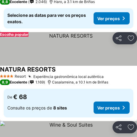
8,8
Excelente
2.046
Haro, a 3.1 km de Briñas
Selecione as datas para ver os preços
Ver preços
exatos.
Escolha popular
Partilhar
Ad
NATURA RESORTS
Resort
Experiência gastronômica local autêntica
4 Estrelas
8,9
Excelente
1.169
Casalarreina, a 10.1 km de Briñas
€ 68
De
Consulte os preços de
8 sites
Ver preços
Partilhar
Ad