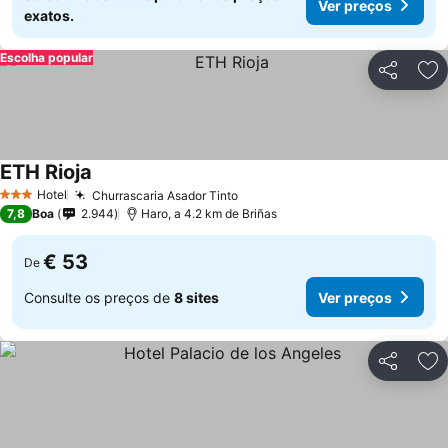
Ver preços
exatos.
Escolha popular
Partilhar
Ad
ETH Rioja
Hotel
Churrascaria Asador Tinto
3 Estrelas
7,8
Boa
2.944
Haro, a 4.2 km de Briñas
€ 53
De
Consulte os preços de
8 sites
Ver preços
Partilhar
Ad