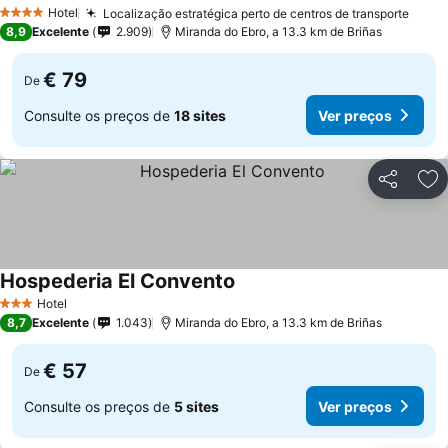
Hotel
Localização estratégica perto de centros de transporte
4 Estrelas
8,9
Excelente
2.909
Miranda do Ebro, a 13.3 km de Briñas
€ 79
De
Consulte os preços de
18 sites
Ver preços
Partilhar
Ad
Hospederia El Convento
Hotel
3 Estrelas
8,7
Excelente
1.043
Miranda do Ebro, a 13.3 km de Briñas
€ 57
De
Consulte os preços de
5 sites
Ver preços