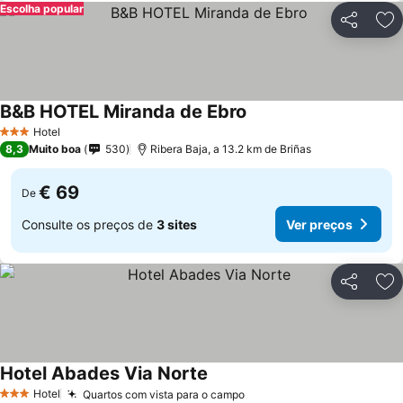
Escolha popular
Partilhar
Ad
B&B HOTEL Miranda de Ebro
Hotel
3 Estrelas
8,3
Muito boa
530
Ribera Baja, a 13.2 km de Briñas
€ 69
De
Consulte os preços de
3 sites
Ver preços
Partilhar
Ad
Hotel Abades Via Norte
Hotel
Quartos com vista para o campo
3 Estrelas