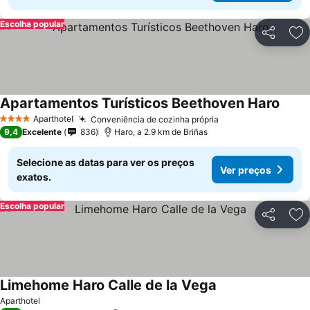
Escolha popular
Partilhar
Ad
Apartamentos Turísticos Beethoven Haro
Aparthotel
Conveniência de cozinha própria
4 Estrelas
9,4
Excelente
836
Haro, a 2.9 km de Briñas
Selecione as datas para ver os preços
Ver preços
exatos.
Escolha popular
Partilhar
Ad
Limehome Haro Calle de la Vega
Aparthotel