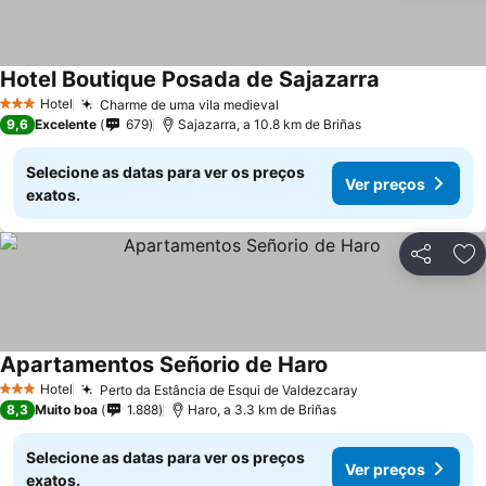
Hotel Boutique Posada de Sajazarra
Hotel
Charme de uma vila medieval
3 Estrelas
9,6
Excelente
679
Sajazarra, a 10.8 km de Briñas
Selecione as datas para ver os preços
Ver preços
exatos.
Partilhar
Ad
Apartamentos Señorio de Haro
Hotel
Perto da Estância de Esqui de Valdezcaray
3 Estrelas
8,3
Muito boa
1.888
Haro, a 3.3 km de Briñas
Selecione as datas para ver os preços
Ver preços
exatos.