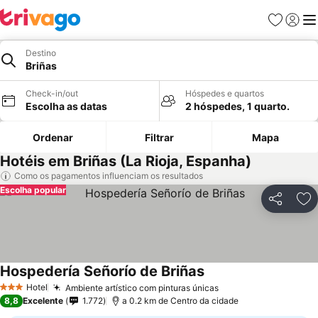
Favoritos
Iniciar
Me
Destino
Briñas
Check-in/out
Hóspedes e quartos
Escolha as datas
2 hóspedes, 1 quarto.
Ordenar
Filtrar
Mapa
Hotéis em Briñas (La Rioja, Espanha)
Como os pagamentos influenciam os resultados
Escolha popular
Partilhar
Ad
Hospedería Señorío de Briñas
Hotel
Ambiente artístico com pinturas únicas
3 Estrelas
8,8
Excelente
1.772
a 0.2 km de Centro da cidade