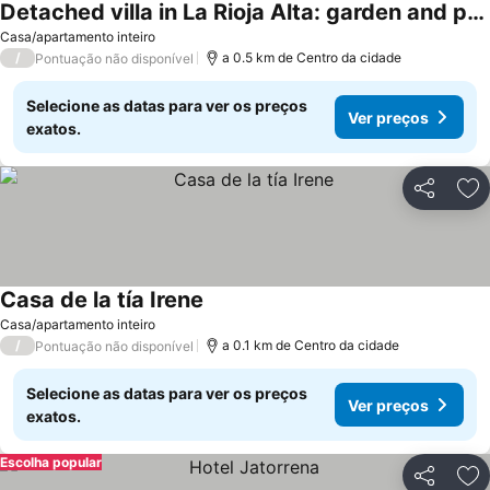
Detached villa in La Rioja Alta: garden and private parking, mini golf, jacuzzi.
Casa/apartamento inteiro
/
a 0.5 km de Centro da cidade
Pontuação não disponível
Selecione as datas para ver os preços
Ver preços
exatos.
Partilhar
Ad
Casa de la tía Irene
Casa/apartamento inteiro
/
a 0.1 km de Centro da cidade
Pontuação não disponível
Selecione as datas para ver os preços
Ver preços
exatos.
Escolha popular
Partilhar
Ad