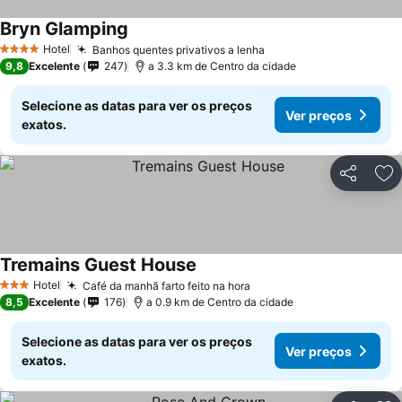
Bryn Glamping
Ver preços
Hotel
Banhos quentes privativos a lenha
Ver preços
4 Estrelas
9,8
Excelente
247
a 3.3 km de Centro da cidade
Selecione as datas para ver os preços
Ver preços
exatos.
Partilhar
Ad
Tremains Guest House
Ver preços
Hotel
Café da manhã farto feito na hora
Ver preços
3 Estrelas
8,5
Excelente
176
a 0.9 km de Centro da cidade
Selecione as datas para ver os preços
Ver preços
exatos.