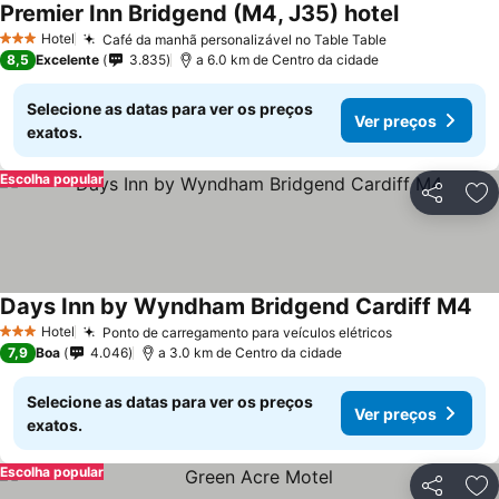
Premier Inn Bridgend (M4, J35) hotel
Ver preços
Hotel
Café da manhã personalizável no Table Table
Ver preços
3 Estrelas
8,5
Excelente
3.835
a 6.0 km de Centro da cidade
Selecione as datas para ver os preços
Ver preços
exatos.
Escolha popular
Partilhar
Ad
Days Inn by Wyndham Bridgend Cardiff M4
Ver
Hotel
Ponto de carregamento para veículos elétricos
Ver preços
3 Estrelas
7,9
Boa
4.046
a 3.0 km de Centro da cidade
Selecione as datas para ver os preços
Ver preços
exatos.
Escolha popular
Partilhar
Ad