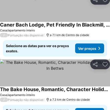
Partilhar
Ad
Caner Bach Lodge, Pet Friendly In Blackmill, Ref 983095
Ver preços
Casa/apartamento inteiro
/
a 7.1 km de Centro da cidade
Pontuação não disponível
Selecione as datas para ver os preços
Ver preços
exatos.
Partilhar
Ad
The Bake House, Romantic, Character Holiday Cottage In Bettws
Ver preços
Casa/apartamento inteiro
/
a 7.3 km de Centro da cidade
Pontuação não disponível