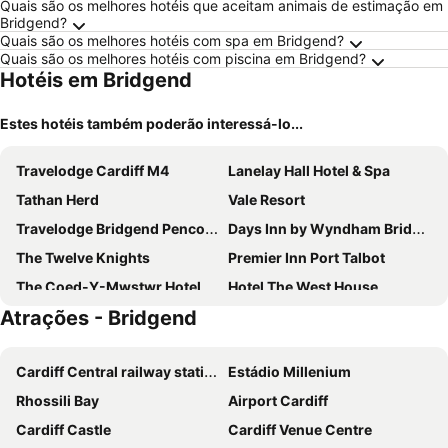
Quais são os melhores hotéis que aceitam animais de estimação em
Bridgend?
Quais são os melhores hotéis com spa em Bridgend?
Quais são os melhores hotéis com piscina em Bridgend?
Hotéis em Bridgend
Estes hotéis também poderão interessá-lo...
Travelodge Cardiff M4
Lanelay Hall Hotel & Spa
Tathan Herd
Vale Resort
Travelodge Bridgend Pencoed
Days Inn by Wyndham Bridgend Cardiff M4
The Twelve Knights
Premier Inn Port Talbot
The Coed-Y-Mwstwr Hotel
Hotel The West House
Atrações - Bridgend
Premier Inn Llantrisant
The Grand Hotel
Fox And Hounds Llancarfan
Cardiff Central railway station
Estádio Millenium
Rhossili Bay
Airport Cardiff
Cardiff Castle
Cardiff Venue Centre