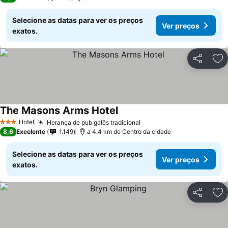
Selecione as datas para ver os preços
Ver preços
exatos.
Partilhar
Ad
The Masons Arms Hotel
Ver preços
Hotel
Herança de pub galês tradicional
Ver preços
3 Estrelas
8,6
Excelente
1.149
a 4.4 km de Centro da cidade
Selecione as datas para ver os preços
Ver preços
exatos.
Partilhar
Ad