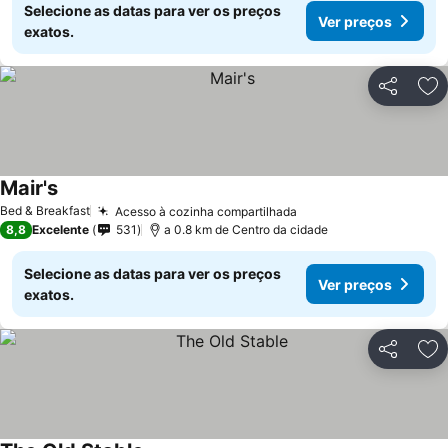
Selecione as datas para ver os preços
Ver preços
exatos.
Partilhar
Ad
Mair's
Ver preços
Bed & Breakfast
Acesso à cozinha compartilhada
Ver preços
8,8
Excelente
531
a 0.8 km de Centro da cidade
Selecione as datas para ver os preços
Ver preços
exatos.
Partilhar
Ad