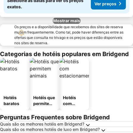
Selecione as datas para ver os preços
Ver preços
exatos.
Mostrar mais
Os preços e a disponibilidade que recebemos dos sites de reserva
mudam frequentemente. Como tal, pode haver diferenças entre as
ofertas que consulta no trivago e os preços que estão disponíveis
nos sites de reserva.
Categorias de hotéis populares em Bridgend
Hotéis
Hotéis que
Hotéis
baratos
permitem
com
animais
estaciona
mento
Perguntas Frequentes sobre Bridgend
Quais são os melhores hotéis em Bridgend?
Quais são os melhores hotéis de luxo em Bridgend?