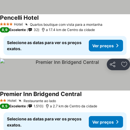
Pencelli Hotel
Ver preços
Hotel
Quartos boutique com vista para a montanha
Ver preços
4 Estrelas
8,9
Excelente
32
a 17.4 km de Centro da cidade
Selecione as datas para ver os preços
Ver preços
exatos.
Partilhar
Ad
Premier Inn Bridgend Central
Ver preços
Hotel
Restaurante ao lado
Ver preços
2 Estrelas
8,5
Excelente
1.510
a 2.7 km de Centro da cidade
Selecione as datas para ver os preços
Ver preços
exatos.