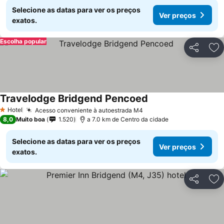
Selecione as datas para ver os preços
Ver preços
exatos.
Escolha popular
Partilhar
Ad
Travelodge Bridgend Pencoed
Ver preços
Hotel
Acesso conveniente à autoestrada M4
Ver preços
1 Estrelas
8,0
Muito boa
1.520
a 7.0 km de Centro da cidade
Selecione as datas para ver os preços
Ver preços
exatos.
Partilhar
Ad