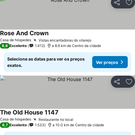
Partilhar
Ad
Rose And Crown
Ver preços
Casa de hóspedes
Vistas encantadoras do vilarejo
Ver preços
8,6
Excelente
1.412
a 8.6 km de Centro da cidade
Selecione as datas para ver os preços
Ver preços
exatos.
Partilhar
Ad
The Old House 1147
Ver preços
Casa de hóspedes
Restaurante no local
Ver preços
8,7
Excelente
1.533
a 10.0 km de Centro da cidade