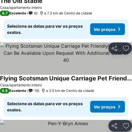
The Old Stable
Ver preços
Casa/apartamento inteiro
8,7
Excelente
6
a 7.3 km de Centro da cidade
Selecione as datas para ver os preços
Ver preços
exatos.
Partilhar
Ad
Flying Scotsman Unique Carriage Pet Friendly! Lazy Spa Can Be Available Upon Request With Additional Cost Of 40
Ver preços
Casa/apartamento inteiro
9,8
Excelente
18
a 3.5 km de Centro da cidade
Selecione as datas para ver os preços
Ver preços
exatos.
Partilhar
Ad