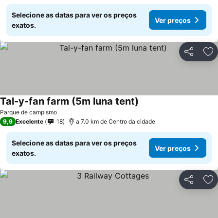
Selecione as datas para ver os preços
Ver preços
exatos.
Partilhar
Ad
Tal-y-fan farm (5m luna tent)
Ver preços
Parque de campismo
9,9
Excelente
18
a 7.0 km de Centro da cidade
Selecione as datas para ver os preços
Ver preços
exatos.
Partilhar
Ad