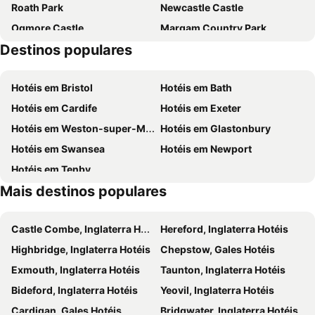
Roath Park
Newcastle Castle
Ogmore Castle
Margam Country Park
Destinos populares
National History Museum
Red Castle
Llandaff Cathedral
Caerphilly Castle
Hotéis em Bristol
Hotéis em Bath
Doctor Who Experience
RHS Flower Show Cardiff
Hotéis em Cardife
Hotéis em Exeter
The National Showcaves Centre for Wales
City Sightseeing
Hotéis em Weston-super-Mare
Hotéis em Glastonbury
Cardiff Winter Wonderland
Hotéis em Swansea
Hotéis em Newport
Hotéis em Tenby
Mais destinos populares
Castle Combe, Inglaterra Hotéis
Hereford, Inglaterra Hotéis
Highbridge, Inglaterra Hotéis
Chepstow, Gales Hotéis
Exmouth, Inglaterra Hotéis
Taunton, Inglaterra Hotéis
Bideford, Inglaterra Hotéis
Yeovil, Inglaterra Hotéis
Cardigan, Gales Hotéis
Bridgwater, Inglaterra Hotéis