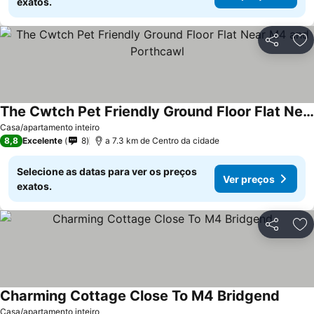
exatos.
Partilhar
Ad
The Cwtch Pet Friendly Ground Floor Flat Near M4 and Porthcawl
Ver preços
Casa/apartamento inteiro
8,8
Excelente
8
a 7.3 km de Centro da cidade
Selecione as datas para ver os preços
Ver preços
exatos.
Partilhar
Ad
Charming Cottage Close To M4 Bridgend
Ver pr
Casa/apartamento inteiro