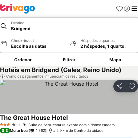
Favoritos
Iniciar
Me
Destino
Bridgend
Check-in/out
Hóspedes e quartos
Escolha as datas
2 hóspedes, 1 quarto.
Ordenar
Filtrar
Mapa
Hotéis em Bridgend (Gales, Reino Unido)
Como os pagamentos influenciam os resultados
Partilhar
Ad
The Great House Hotel
Ver preços
Hotel
Suíte de bem-estar relaxante com hidromassagem
Ver preço
3 Estrelas
8,3
Muito boa
1.762
a 2.9 km de Centro da cidade