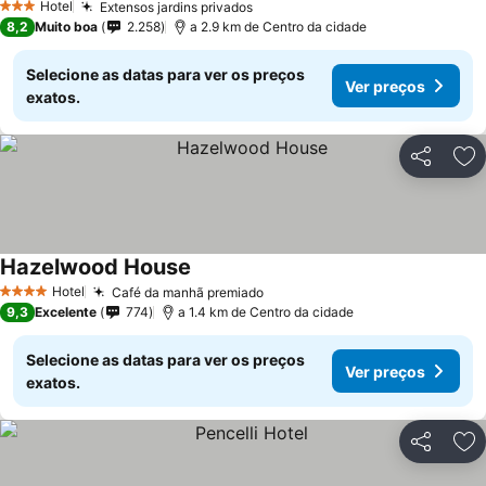
Hotel
Extensos jardins privados
Ver preços
3 Estrelas
8,2
Muito boa
2.258
a 2.9 km de Centro da cidade
Selecione as datas para ver os preços
Ver preços
exatos.
Partilhar
Ad
Hazelwood House
Ver preços
Hotel
Café da manhã premiado
Ver preços
4 Estrelas
9,3
Excelente
774
a 1.4 km de Centro da cidade
Selecione as datas para ver os preços
Ver preços
exatos.
Partilhar
Ad