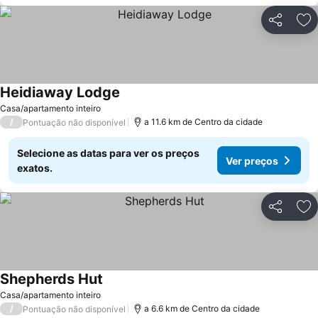
Partilhar
Ad
Heidiaway Lodge
Ver preços
Casa/apartamento inteiro
/
a 11.6 km de Centro da cidade
Pontuação não disponível
Selecione as datas para ver os preços
Ver preços
exatos.
Partilhar
Ad
Shepherds Hut
Ver preços
Casa/apartamento inteiro
/
a 6.6 km de Centro da cidade
Pontuação não disponível