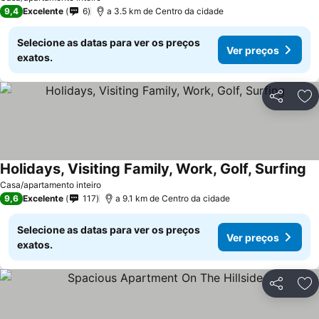
9,4
Excelente
6
a 3.5 km de Centro da cidade
Selecione as datas para ver os preços
Ver preços
exatos.
Partilhar
Ad
Holidays, Visiting Family, Work, Golf, Surfing
Ve
Casa/apartamento inteiro
9,6
Excelente
117
a 9.1 km de Centro da cidade
Selecione as datas para ver os preços
Ver preços
exatos.
Partilhar
Ad