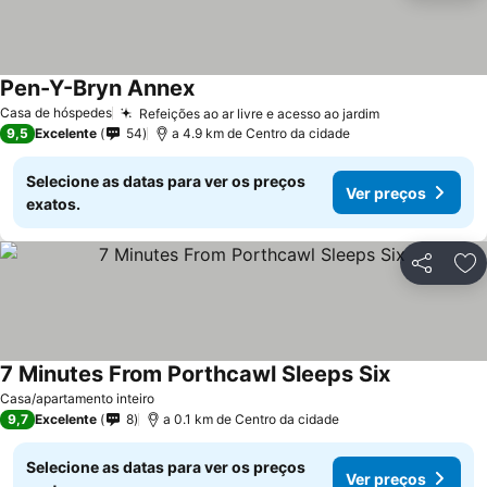
Pen-Y-Bryn Annex
Ver preços
Casa de hóspedes
Refeições ao ar livre e acesso ao jardim
Ver preços
9,5
Excelente
54
a 4.9 km de Centro da cidade
Selecione as datas para ver os preços
Ver preços
exatos.
Partilhar
Ad
7 Minutes From Porthcawl Sleeps Six
Ver preços
Casa/apartamento inteiro
9,7
Excelente
8
a 0.1 km de Centro da cidade
Selecione as datas para ver os preços
Ver preços