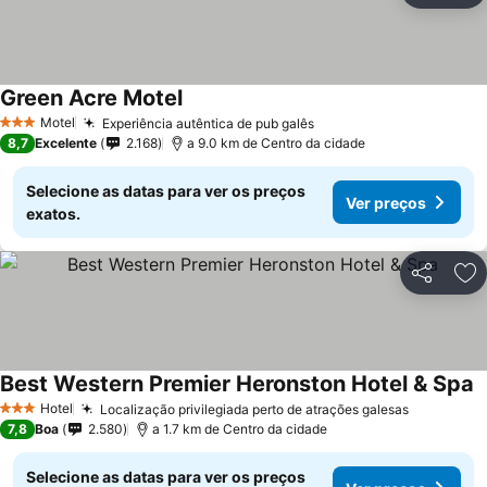
Green Acre Motel
Ver preços
Motel
Experiência autêntica de pub galês
Ver preços
3 Estrelas
8,7
Excelente
2.168
a 9.0 km de Centro da cidade
Selecione as datas para ver os preços
Ver preços
exatos.
Partilhar
Ad
Best Western Premier Heronston Hotel & Spa
V
Hotel
Localização privilegiada perto de atrações galesas
Ver preç
3 Estrelas
7,8
Boa
2.580
a 1.7 km de Centro da cidade
Selecione as datas para ver os preços