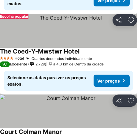
Ver preços
exatos.
Escolha popular
Partilhar
Ad
The Coed-Y-Mwstwr Hotel
Ver preços
Hotel
Quartos decorados individualmente
Ver preços
4 Estrelas
9,1
Excelente
2.729
a 4.0 km de Centro da cidade
Selecione as datas para ver os preços
Ver preços
exatos.
Partilhar
Ad
Court Colman Manor
Ver preços