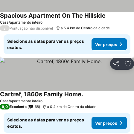
Spacious Apartment On The Hillside
Ver preços
Casa/apartamento inteiro
/
a 5.4 km de Centro da cidade
Pontuação não disponível
Selecione as datas para ver os preços
Ver preços
exatos.
Partilhar
Ad
Cartref, 1860s Family Home.
Ver preços
Casa/apartamento inteiro
9,0
Excelente
68
a 0.4 km de Centro da cidade
Selecione as datas para ver os preços
Ver preços
exatos.