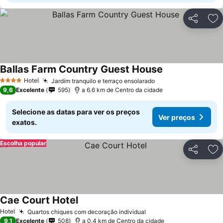
Partilhar
Ad
Ballas Farm Country Guest House
Ver preços
Hotel
Jardim tranquilo e terraço ensolarado
Ver preços
4 Estrelas
9,6
Excelente
595
a 6.6 km de Centro da cidade
Selecione as datas para ver os preços
Ver preços
exatos.
Escolha popular
Partilhar
Ad
Cae Court Hotel
Ver preços
Hotel
Quartos chiques com decoração individual
Ver preços
9,1
Excelente
508
a 0.4 km de Centro da cidade