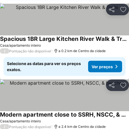
Partilhar
Ad
Spacious 1BR Large Kitchen River Walk & Trails
Casa/apartamento inteiro
/
a 0.2 km de Centro da cidade
Pontuação não disponível
Selecione as datas para ver os preços
Ver preços
exatos.
Partilhar
Ad
Modern apartment close to SSRH, NSCC, & beaches
Casa/apartamento inteiro
/
a 2.4 km de Centro da cidade
Pontuação não disponível