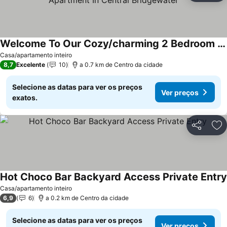
Welcome To Our Cozy/charming 2 Bedroom 1 Bath Apartment In Central Bridgewater
Casa/apartamento inteiro
8,7
Excelente
10
a 0.7 km de Centro da cidade
Selecione as datas para ver os preços
Ver preços
exatos.
Partilhar
Ad
Hot Choco Bar Backyard Access Private Entry
Casa/apartamento inteiro
6,9
6
a 0.2 km de Centro da cidade
Selecione as datas para ver os preços
Ver preços