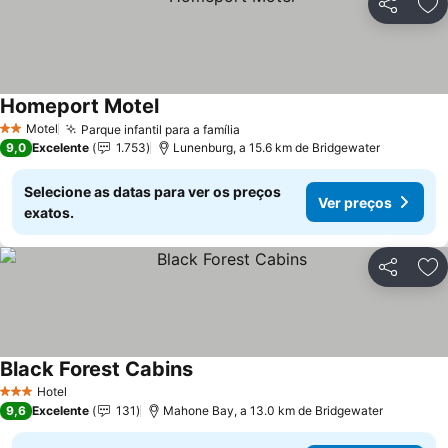
Partilhar
Ad
Homeport Motel
Motel
Parque infantil para a família
2 Estrelas
9,0
Excelente
1.753
Lunenburg, a 15.6 km de Bridgewater
Selecione as datas para ver os preços
Ver preços
exatos.
Partilhar
Ad
Black Forest Cabins
Hotel
3 Estrelas
9,6
Excelente
131
Mahone Bay, a 13.0 km de Bridgewater