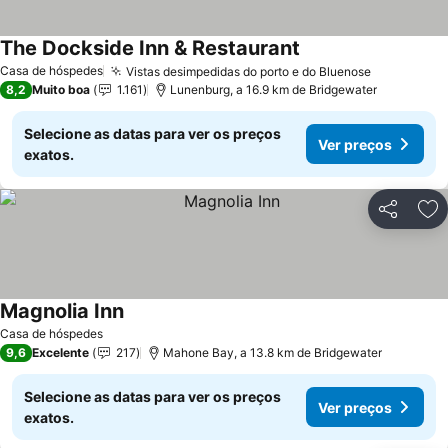
The Dockside Inn & Restaurant
Casa de hóspedes
Vistas desimpedidas do porto e do Bluenose
8,2
Muito boa
1.161
Lunenburg, a 16.9 km de Bridgewater
Selecione as datas para ver os preços
Ver preços
exatos.
Partilhar
Ad
Magnolia Inn
Casa de hóspedes
9,6
Excelente
217
Mahone Bay, a 13.8 km de Bridgewater
Selecione as datas para ver os preços
Ver preços
exatos.