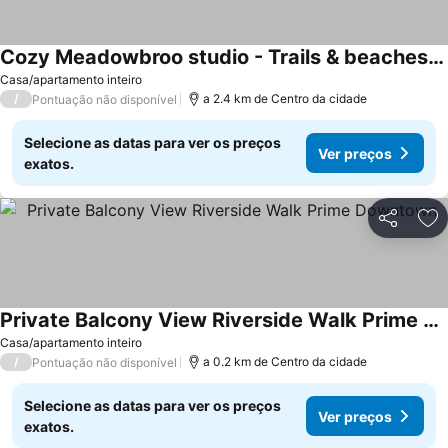
Cozy Meadowbroo studio - Trails & beaches close by!
Casa/apartamento inteiro
/
a 2.4 km de Centro da cidade
Pontuação não disponível
Selecione as datas para ver os preços
Ver preços
exatos.
Partilhar
Ad
Private Balcony View Riverside Walk Prime Downtown
Casa/apartamento inteiro
/
a 0.2 km de Centro da cidade
Pontuação não disponível
Selecione as datas para ver os preços
Ver preços
exatos.