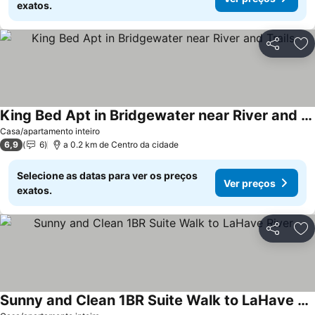
exatos.
Partilhar
Ad
King Bed Apt in Bridgewater near River and Trails
Casa/apartamento inteiro
6,9
6
a 0.2 km de Centro da cidade
Selecione as datas para ver os preços
Ver preços
exatos.
Partilhar
Ad
Sunny and Clean 1BR Suite Walk to LaHave River