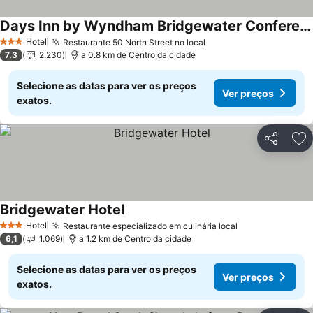
Days Inn by Wyndham Bridgewater Conference Center
Hotel
Restaurante 50 North Street no local
3 Estrelas
7,3
2.230
a 0.8 km de Centro da cidade
Selecione as datas para ver os preços
Ver preços
exatos.
Partilhar
Ad
Bridgewater Hotel
Hotel
Restaurante especializado em culinária local
3 Estrelas
6,1
1.069
a 1.2 km de Centro da cidade
Selecione as datas para ver os preços
Ver preços
exatos.