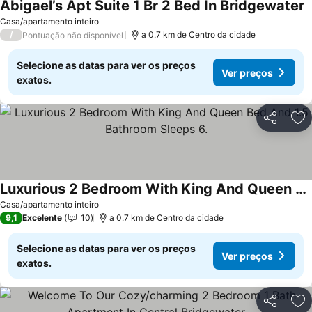
Abigael’s Apt Suite 1 Br 2 Bed In Bridgewater
Casa/apartamento inteiro
/
a 0.7 km de Centro da cidade
Pontuação não disponível
Selecione as datas para ver os preços
Ver preços
exatos.
Partilhar
Ad
Luxurious 2 Bedroom With King And Queen Bed And 1.5 Bathroom Sleeps 6.
Casa/apartamento inteiro
9,1
Excelente
10
a 0.7 km de Centro da cidade
Selecione as datas para ver os preços
Ver preços
exatos.
Partilhar
Ad