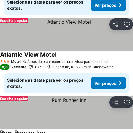
Selecione as datas para ver os preços
Ver preços
exatos.
Escolha popular
Partilhar
Ad
Atlantic View Motel
Motel
Áreas de estar externas com vista para o oceano
3 Estrelas
8,8
Excelente
1.072
Lunenburg, a 16.2 km de Bridgewater
Selecione as datas para ver os preços
Ver preços
exatos.
Escolha popular
Partilhar
Ad
Rum Runner Inn