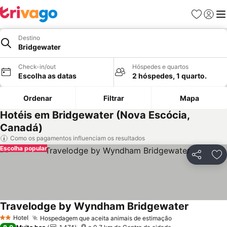
Favoritos
Iniciar
Me
Destino
Bridgewater
Check-in/out
Hóspedes e quartos
Escolha as datas
2 hóspedes, 1 quarto.
Ordenar
Filtrar
Mapa
Hotéis em Bridgewater (Nova Escócia,
Canadá)
Como os pagamentos influenciam os resultados
Escolha popular
Partilhar
Ad
Travelodge by Wyndham Bridgewater
Hotel
Hospedagem que aceita animais de estimação
2 Estrelas