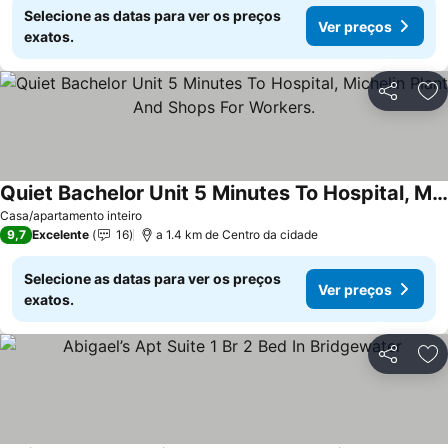
Selecione as datas para ver os preços
Ver preços
exatos.
Partilhar
Ad
Quiet Bachelor Unit 5 Minutes To Hospital, Michelin Plant And Shops For Workers.
Casa/apartamento inteiro
9,7
Excelente
16
a 1.4 km de Centro da cidade
Selecione as datas para ver os preços
Ver preços
exatos.
Partilhar
Ad