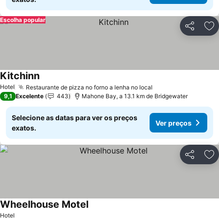
Escolha popular
Partilhar
Ad
Kitchinn
Hotel
Restaurante de pizza no forno a lenha no local
9,1
Excelente
443
Mahone Bay, a 13.1 km de Bridgewater
Selecione as datas para ver os preços
Ver preços
exatos.
Partilhar
Ad
Wheelhouse Motel
Hotel