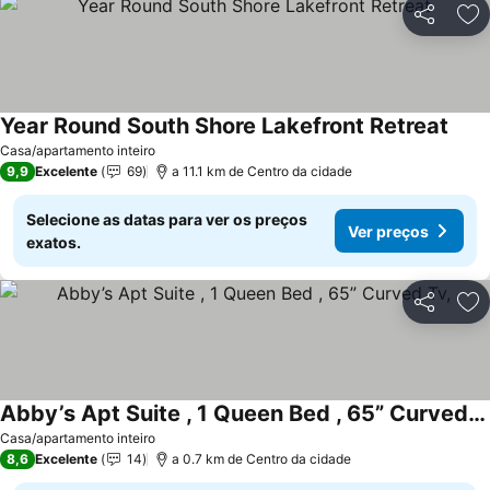
Partilhar
Ad
Year Round South Shore Lakefront Retreat
Casa/apartamento inteiro
9,9
Excelente
69
a 11.1 km de Centro da cidade
Selecione as datas para ver os preços
Ver preços
exatos.
Partilhar
Ad
Abby’s Apt Suite , 1 Queen Bed , 65” Curved Tv,
Casa/apartamento inteiro
8,6
Excelente
14
a 0.7 km de Centro da cidade