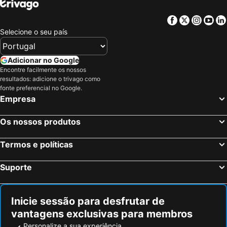
Facebook
Twitter
Insta
Yo
Selecione o seu país
Adicionar no Google
Encontre facilmente os nossos
resultados: adicione o trivago como
fonte preferencial no Google.
Empresa
Os nossos produtos
Termos e políticas
Suporte
Inicie sessão para desfrutar de
vantagens exclusivas para membros
Personalize a sua experiência