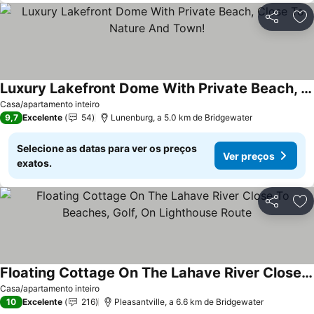
Partilhar
Ad
Luxury Lakefront Dome With Private Beach, Close To Nature And Town!
Casa/apartamento inteiro
9,7
Excelente
54
Lunenburg, a 5.0 km de Bridgewater
Selecione as datas para ver os preços
Ver preços
exatos.
Partilhar
Ad
Floating Cottage On The Lahave River Close To Beaches, Golf, On Lighthouse Route
Casa/apartamento inteiro
10
Excelente
216
Pleasantville, a 6.6 km de Bridgewater