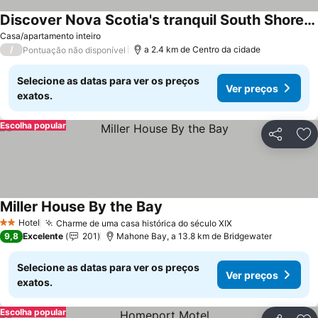
Discover Nova Scotia's tranquil South Shore from this charming private suite.
Casa/apartamento inteiro
/
a 2.4 km de Centro da cidade
Pontuação não disponível
Selecione as datas para ver os preços
Ver preços
exatos.
Escolha popular
Partilhar
Ad
Miller House By the Bay
Hotel
Charme de uma casa histórica do século XIX
2 Estrelas
9,8
Excelente
201
Mahone Bay, a 13.8 km de Bridgewater
Selecione as datas para ver os preços
Ver preços
exatos.
Escolha popular