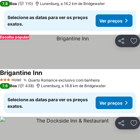
7,8
Boa
110
Lunenburg, a 16.2 km de Bridgewater
Selecione as datas para ver os preços
Ver preços
exatos.
Escolha popular
Partilhar
Ad
Brigantine Inn
Hotel
Quarto Romance exclusivo com banheira
3 Estrelas
7,6
Boa
438
Lunenburg, a 16.8 km de Bridgewater
Selecione as datas para ver os preços
Ver preços
exatos.
Partilhar
Ad