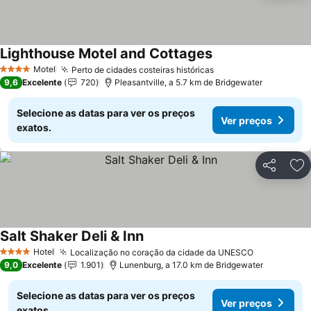
Lighthouse Motel and Cottages
Motel
Perto de cidades costeiras históricas
4 Estrelas
9,6
Excelente
720
Pleasantville, a 5.7 km de Bridgewater
Selecione as datas para ver os preços
Ver preços
exatos.
Partilhar
Ad
Salt Shaker Deli & Inn
Hotel
Localização no coração da cidade da UNESCO
4 Estrelas
9,0
Excelente
1.901
Lunenburg, a 17.0 km de Bridgewater
Selecione as datas para ver os preços
Ver preços
exatos.