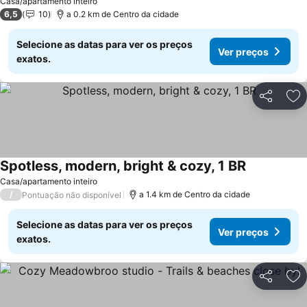
Casa/apartamento inteiro
6,5
10
a 0.2 km de Centro da cidade
Selecione as datas para ver os preços
Ver preços
exatos.
Partilhar
Ad
Spotless, modern, bright & cozy, 1 BR
Casa/apartamento inteiro
/
a 1.4 km de Centro da cidade
Pontuação não disponível
Selecione as datas para ver os preços
Ver preços
exatos.
Partilhar
Ad