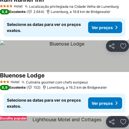
Hotel
Localização privilegiada na Cidade Velha de Lunenburg
4 Estrelas
8,8
Excelente
2.644
Lunenburg, a 16.8 km de Bridgewater
Selecione as datas para ver os preços
Ver preços
exatos.
Partilhar
Ad
Bluenose Lodge
Hotel
Culinária gourmet com chefs europeus
3 Estrelas
8,9
Excelente
152
Lunenburg, a 16.3 km de Bridgewater
Selecione as datas para ver os preços
Ver preços
exatos.
Escolha popular
Partilhar
Ad