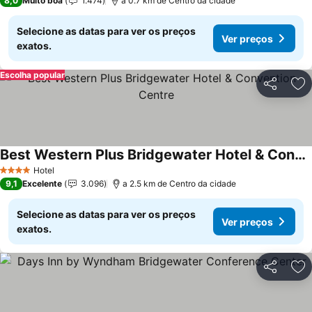
8,0
Muito boa
1.474
a 0.7 km de Centro da cidade
Selecione as datas para ver os preços
Ver preços
exatos.
Escolha popular
Partilhar
Ad
Best Western Plus Bridgewater Hotel & Convention Centre
Hotel
4 Estrelas
9,1
Excelente
3.096
a 2.5 km de Centro da cidade
Selecione as datas para ver os preços
Ver preços
exatos.
Partilhar
Ad