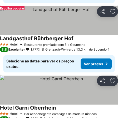
Escolha popular
Partilhar
Ad
Landgasthof Rührberger Hof
Hotel
Restaurante premiado com Bib Gourmand
3 Estrelas
8,8
Excelente
1.777
Grenzach-Wyhlen, a 13.3 km de Bubendorf
Selecione as datas para ver os preços
Ver preços
exatos.
Partilhar
Ad
Hotel Garni Oberrhein
Hotel
Bar aconchegante com vigas de madeira rústicas
3 Estrelas