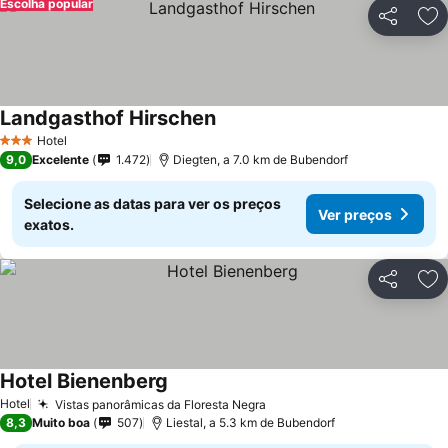
Escolha popular
Partilhar
Ad
Landgasthof Hirschen
Hotel
3 Estrelas
9,0
Excelente
1.472
Diegten, a 7.0 km de Bubendorf
Selecione as datas para ver os preços
Ver preços
exatos.
Partilhar
Ad
Hotel Bienenberg
Hotel
Vistas panorâmicas da Floresta Negra
8,3
Muito boa
507
Liestal, a 5.3 km de Bubendorf