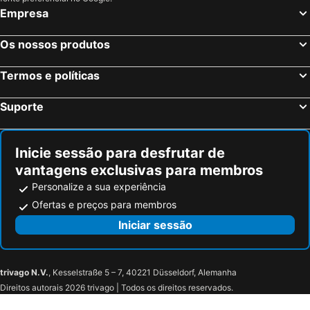
Saint-Louis, Alsácia Hotéis
Freiburg, Bade-Vurtemberga Hotéis
Hotel Stadt Lörrach
Hotel Alfa
Empresa
Rust, Bade-Vurtemberga Hotéis
Genébra, Genébra Hotéis
hotel brasserie au violon
Hotel SCI Allemann
Os nossos produtos
Lausanne, Vaud Hotéis
Cointrin, Genébra Hotéis
Genusshotel Krone & Roadtrips bei Basel
Adler
St. Moritz, Grisões Hotéis
Hotel Goldener Knopf
Termos e políticas
Suporte
Inicie sessão para desfrutar de
vantagens exclusivas para membros
Personalize a sua experiência
Ofertas e preços para membros
Iniciar sessão
trivago N.V.
, Kesselstraße 5 – 7, 40221 Düsseldorf, Alemanha
Direitos autorais 2026 trivago | Todos os direitos reservados.