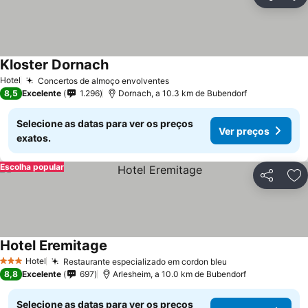
Partilhar
Ad
Kloster Dornach
Hotel
Concertos de almoço envolventes
8,5
Excelente
1.296
Dornach, a 10.3 km de Bubendorf
Selecione as datas para ver os preços
Ver preços
exatos.
Escolha popular
Partilhar
Ad
Hotel Eremitage
Hotel
Restaurante especializado em cordon bleu
3 Estrelas
8,8
Excelente
697
Arlesheim, a 10.0 km de Bubendorf
Selecione as datas para ver os preços