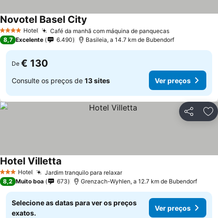
Novotel Basel City
Hotel
Café da manhã com máquina de panquecas
4 Estrelas
8,7
Excelente
6.490
Basileia, a 14.7 km de Bubendorf
€ 130
De
Consulte os preços de
13 sites
Ver preços
Partilhar
Ad
Hotel Villetta
Hotel
Jardim tranquilo para relaxar
3 Estrelas
8,2
Muito boa
673
Grenzach-Wyhlen, a 12.7 km de Bubendorf
Selecione as datas para ver os preços
Ver preços
exatos.