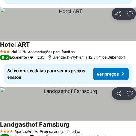
Partilhar
Ad
Hotel ART
Hotel
Acomodações para famílias
3 Estrelas
8,5
Excelente
1.235
Grenzach-Wyhlen, a 12.5 km de Bubendorf
Selecione as datas para ver os preços
Ver preços
exatos.
Partilhar
Ad
Landgasthof Farnsburg
Aparthotel
Extensa adega histórica
4 Estrelas