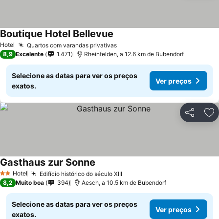
Boutique Hotel Bellevue
Hotel
Quartos com varandas privativas
8,9
Excelente
1.471
Rheinfelden, a 12.6 km de Bubendorf
Selecione as datas para ver os preços
Ver preços
exatos.
Partilhar
Ad
Gasthaus zur Sonne
Hotel
Edifício histórico do século XIII
2 Estrelas
8,2
Muito boa
394
Aesch, a 10.5 km de Bubendorf
Selecione as datas para ver os preços
Ver preços
exatos.