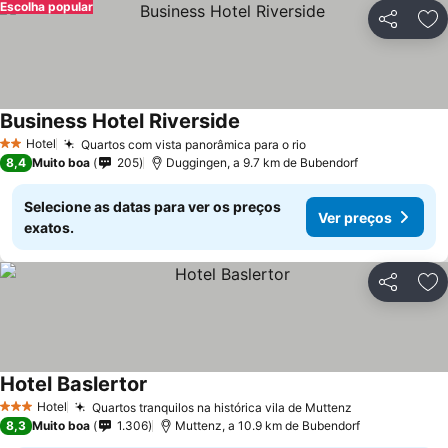
Escolha popular
Partilhar
Ad
Business Hotel Riverside
Hotel
Quartos com vista panorâmica para o rio
2 Estrelas
8,4
Muito boa
205
Duggingen, a 9.7 km de Bubendorf
Selecione as datas para ver os preços
Ver preços
exatos.
Partilhar
Ad
Hotel Baslertor
Hotel
Quartos tranquilos na histórica vila de Muttenz
3 Estrelas
8,3
Muito boa
1.306
Muttenz, a 10.9 km de Bubendorf