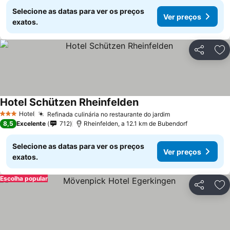
Selecione as datas para ver os preços
Ver preços
exatos.
Partilhar
Ad
Hotel Schützen Rheinfelden
Hotel
Refinada culinária no restaurante do jardim
3 Estrelas
8,5
Excelente
712
Rheinfelden, a 12.1 km de Bubendorf
Selecione as datas para ver os preços
Ver preços
exatos.
Escolha popular
Partilhar
Ad