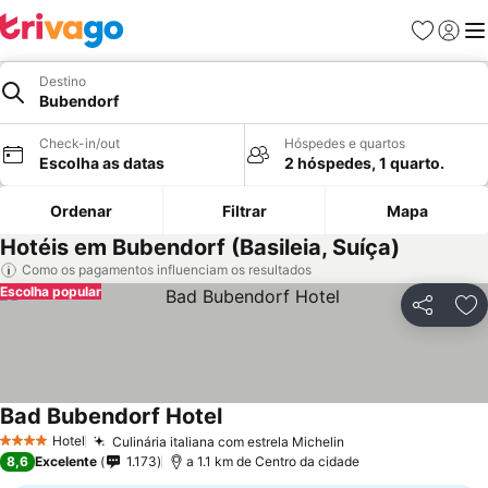
Favoritos
Iniciar
Me
Destino
Bubendorf
Check-in/out
Hóspedes e quartos
Escolha as datas
2 hóspedes, 1 quarto.
Ordenar
Filtrar
Mapa
Hotéis em Bubendorf (Basileia, Suíça)
Como os pagamentos influenciam os resultados
Escolha popular
Partilhar
Ad
Bad Bubendorf Hotel
Hotel
Culinária italiana com estrela Michelin
4 Estrelas
8,6
Excelente
1.173
a 1.1 km de Centro da cidade