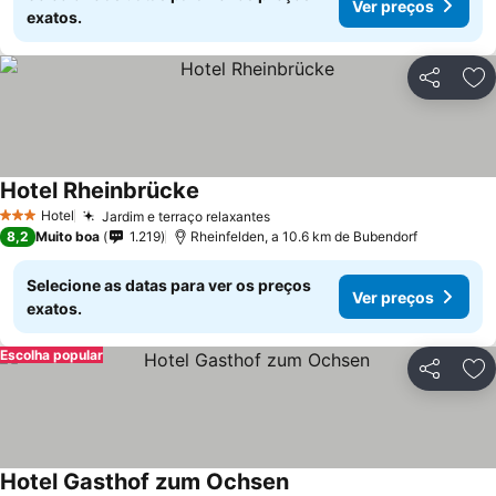
Ver preços
exatos.
Partilhar
Ad
Hotel Rheinbrücke
Hotel
Jardim e terraço relaxantes
3 Estrelas
8,2
Muito boa
1.219
Rheinfelden, a 10.6 km de Bubendorf
Selecione as datas para ver os preços
Ver preços
exatos.
Escolha popular
Partilhar
Ad
Hotel Gasthof zum Ochsen