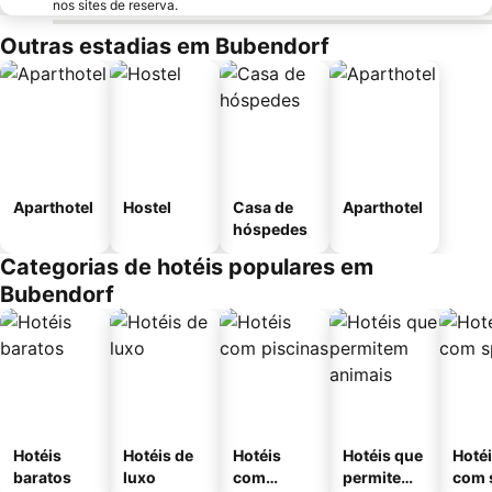
nos sites de reserva.
Outras estadias em Bubendorf
Aparthotel
Hostel
Casa de
Aparthotel
hóspedes
Categorias de hotéis populares em
Bubendorf
Hotéis
Hotéis de
Hotéis
Hotéis que
Hoté
baratos
luxo
com
permitem
com 