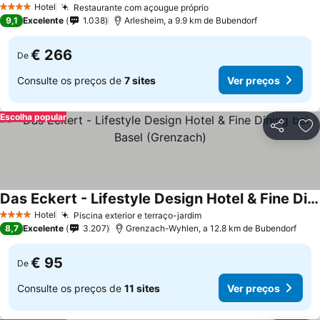
Hotel
Restaurante com açougue próprio
4 Estrelas
9,1
Excelente
1.038
Arlesheim, a 9.9 km de Bubendorf
€ 266
De
Consulte os preços de
7 sites
Ver preços
Escolha popular
Partilhar
Ad
Das Eckert - Lifestyle Design Hotel & Fine Dining bei Basel (Grenzach)
Hotel
Piscina exterior e terraço-jardim
4 Estrelas
8,7
Excelente
3.207
Grenzach-Wyhlen, a 12.8 km de Bubendorf
€ 95
De
Consulte os preços de
11 sites
Ver preços