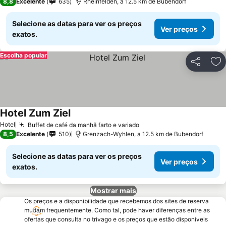
8,8
Excelente
635
Rheinfelden, a 12.5 km de Bubendorf
Selecione as datas para ver os preços
Ver preços
exatos.
Escolha popular
Partilhar
Ad
Hotel Zum Ziel
Hotel
Buffet de café da manhã farto e variado
8,5
Excelente
510
Grenzach-Wyhlen, a 12.5 km de Bubendorf
Selecione as datas para ver os preços
Ver preços
exatos.
Mostrar mais
Os preços e a disponibilidade que recebemos dos sites de reserva
mudam frequentemente. Como tal, pode haver diferenças entre as
ofertas que consulta no trivago e os preços que estão disponíveis