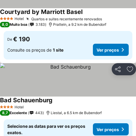
Courtyard by Marriott Basel
Hotel
Quartos e suites recentemente renovados
4 Estrelas
8,0
Muito boa
3.183
Pratteln, a 9.2 km de Bubendorf
€ 190
De
Consulte os preços de
1 site
Ver preços
Partilhar
Ad
Bad Schauenburg
Hotel
4 Estrelas
8,7
Excelente
443
Liestal, a 6.5 km de Bubendorf
Selecione as datas para ver os preços
Ver preços
exatos.