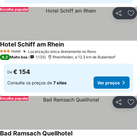
Escolha popular
Partilhar
Ad
Hotel Schiff am Rhein
Hotel
Localização única diretamente no Reno
3 Estrelas
8,2
Muito boa
1.135
Rheinfelden, a 12.3 km de Bubendorf
€ 154
De
Consulte os preços de
7 sites
Ver preços
Escolha popular
Partilhar
Ad
Bad Ramsach Quellhotel