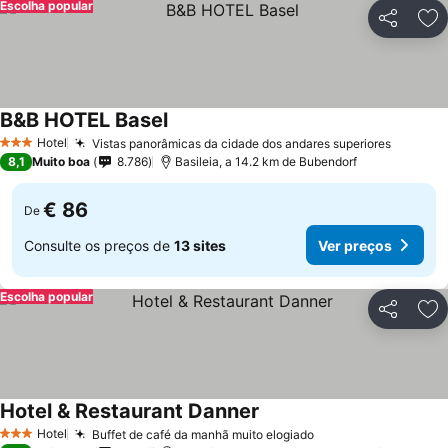
Escolha popular
Partilhar
Ad
B&B HOTEL Basel
Hotel
Vistas panorâmicas da cidade dos andares superiores
3 Estrelas
8,1
Muito boa
8.786
Basileia, a 14.2 km de Bubendorf
€ 86
De
Consulte os preços de
13 sites
Ver preços
Escolha popular
Partilhar
Ad
Hotel & Restaurant Danner
Hotel
Buffet de café da manhã muito elogiado
3 Estrelas