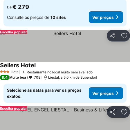
€ 279
De
Consulte os preços de
10 sites
Ver preços
Escolha popular
Partilhar
Ad
Seilers Hotel
Hotel
Restaurante no local muito bem avaliado
3 Estrelas
8,4
Muito boa
708
Liestal, a 5.0 km de Bubendorf
Selecione as datas para ver os preços
Ver preços
exatos.
Escolha popular
Partilhar
Ad