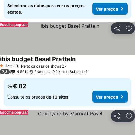
Selecione as datas para ver os preços
Ver preços
exatos.
Escolha popular
Partilhar
Ad
ibis budget Basel Pratteln
Hotel
Perto da casa de shows Z7
1 Estrelas
7,3
4.561
Pratteln, a 9.2 km de Bubendorf
€ 82
De
Consulte os preços de
10 sites
Ver preços
Escolha popular
Partilhar
Ad