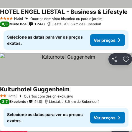
HOTEL ENGEL LIESTAL - Business & Lifestyle
Hotel
Quartos com vista histórica ou para o jardim
4 Estrelas
8,3
Muito boa
1.244
Liestal, a 3.5 km de Bubendorf
Selecione as datas para ver os preços
Ver preços
exatos.
Partilhar
Ad
Kulturhotel Guggenheim
Hotel
Quartos com design exclusivo
2 Estrelas
8,7
Excelente
448
Liestal, a 3.5 km de Bubendorf
Selecione as datas para ver os preços
Ver preços
exatos.