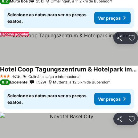
8,2
Muito boa
251
Ormalingen, a 11.2 km de Bubendorf
Selecione as datas para ver os preços
Ver preços
exatos.
Escolha popular
Partilhar
Ad
Hotel Coop Tagungszentrum & Hotelpark im Grünen
Hotel
Culinária suíça e internacional
3 Estrelas
8,8
Excelente
1.529
Muttenz, a 12.5 km de Bubendorf
Selecione as datas para ver os preços
Ver preços
exatos.
Partilhar
Ad