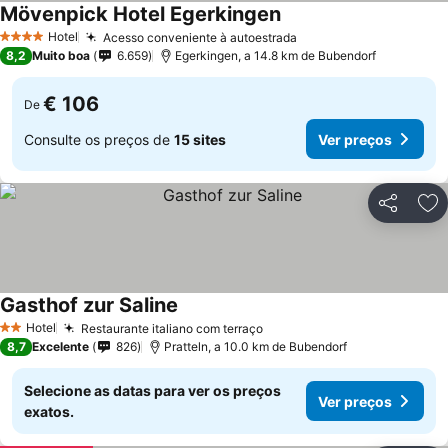
Mövenpick Hotel Egerkingen
Hotel
Acesso conveniente à autoestrada
4 Estrelas
8,2
Muito boa
6.659
Egerkingen, a 14.8 km de Bubendorf
€ 106
De
Consulte os preços de
15 sites
Ver preços
Partilhar
Ad
Gasthof zur Saline
Hotel
Restaurante italiano com terraço
2 Estrelas
8,7
Excelente
826
Pratteln, a 10.0 km de Bubendorf
Selecione as datas para ver os preços
Ver preços
exatos.