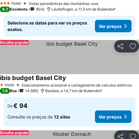
Hotel
Vistas panorâmicas das montanhas Jura
3 Estrelas
8,7
Excelente
904
Läufelfingen, a 11.3 km de Bubendorf
Selecione as datas para ver os preços
Ver preços
exatos.
Escolha popular
Partilhar
Ad
ibis budget Basel City
Hotel
Estacionamento acessível e carregamento de veículos elétricos
1 Estrelas
7,6
Boa
14.585
Basileia, a 14.7 km de Bubendorf
€ 94
De
Consulte os preços de
12 sites
Ver preços
Escolha popular