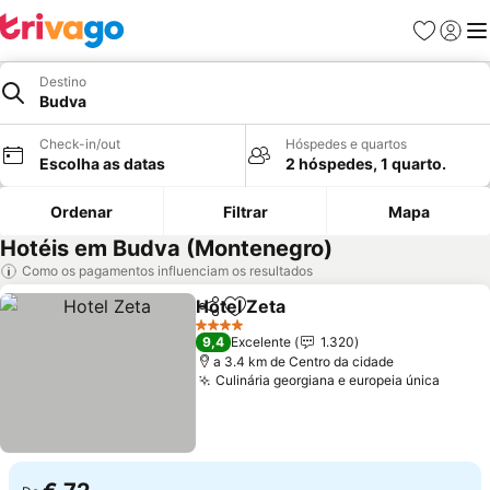
Favoritos
Iniciar
Me
Destino
Budva
Check-in/out
Hóspedes e quartos
Escolha as datas
2 hóspedes, 1 quarto.
Ordenar
Filtrar
Mapa
Hotéis em Budva (Montenegro)
Como os pagamentos influenciam os resultados
Hotel Zeta
Partilhar
Adicionar aos favoritos
4 Estrelas
9,4
Excelente
1.320
a 3.4 km de Centro da cidade
Culinária georgiana e europeia única