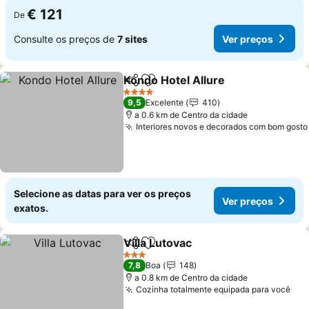
€ 121
De
Consulte os preços de
7 sites
Ver preços
Kondo Hotel Allure
Partilhar
Adicionar aos favoritos
4 Estrelas
9,5
Excelente
410
a 0.6 km de Centro da cidade
Interiores novos e decorados com bom gosto
Selecione as datas para ver os preços
Ver preços
exatos.
Villa Lutovac
Partilhar
Adicionar aos favoritos
3 Estrelas
7,8
Boa
148
a 0.8 km de Centro da cidade
Cozinha totalmente equipada para você