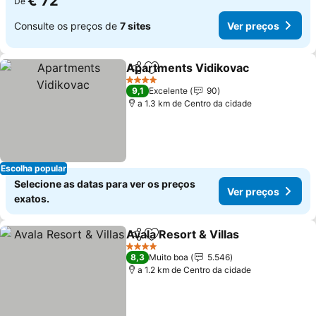
€ 72
De
Consulte os preços de
7 sites
Ver preços
Apartments Vidikovac
Partilhar
Adicionar aos favoritos
4 Estrelas
9,1
Excelente
90
a 1.3 km de Centro da cidade
Escolha popular
Selecione as datas para ver os preços
Ver preços
exatos.
Avala Resort & Villas
Partilhar
Adicionar aos favoritos
4 Estrelas
8,3
Muito boa
5.546
a 1.2 km de Centro da cidade