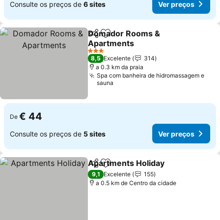
Consulte os preços de
6 sites
Ver preços
Domador Rooms &
Partilhar
Adicionar aos favoritos
Apartments
3 Estrelas
8,5
Excelente
314
a 0.3 km da praia
Spa com banheira de hidromassagem e
sauna
€ 44
De
Consulte os preços de
5 sites
Ver preços
Apartments Holiday
Partilhar
Adicionar aos favoritos
9,1
Excelente
155
a 0.5 km de Centro da cidade