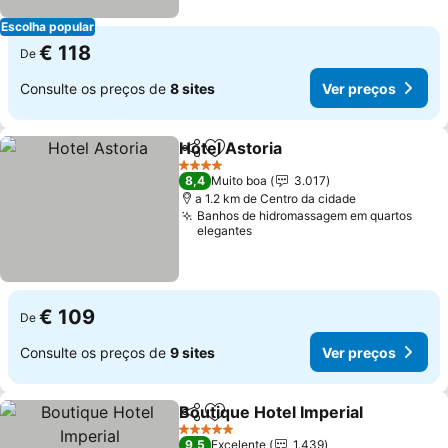
Escolha popular
€ 118
De
Consulte os preços de
8 sites
Ver preços
Hotel Astoria
Partilhar
Adicionar aos favoritos
4 Estrelas
8,4
Muito boa
3.017
a 1.2 km de Centro da cidade
Banhos de hidromassagem em quartos
elegantes
€ 109
De
Consulte os preços de
9 sites
Ver preços
Boutique Hotel Imperial
Partilhar
Adicionar aos favoritos
5 Estrelas
9,5
Excelente
1.439