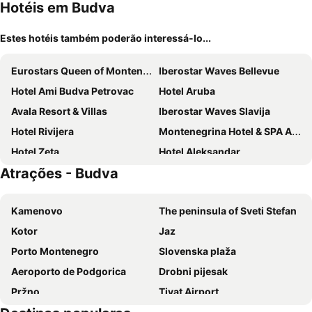
Hotéis em Budva
Estes hotéis também poderão interessá-lo...
Eurostars Queen of Montenegro
Iberostar Waves Bellevue
Hotel Ami Budva Petrovac
Hotel Aruba
Avala Resort & Villas
Iberostar Waves Slavija
Hotel Rivijera
Montenegrina Hotel & SPA All-Inclusive
Hotel Zeta
Hotel Aleksandar
Atrações - Budva
Montebay Perla
Domador Rooms & Apartments
Hotel Kadmo by Aycon
Royal Blue Resort & Residences
Kamenovo
The peninsula of Sveti Stefan
Crowne Plaza Budva by IHG
Hotel Splendido
Kotor
Jaz
Hotel La mer
Boutique Hotel Momentum by Aycon
Porto Montenegro
Slovenska plaža
Hotel Riva by Aycon
Hotel Eleven
Aeroporto de Podgorica
Drobni pijesak
Hotel Harmonia by Dukley
Hotel Oaza
Pržno
Tivat Airport
Splendid Conference & Spa Resort
Hotel Svarog
Mogren Plaza
Rafailovići