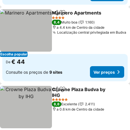
Marinero Apartments
Partilhar
Adicionar aos favoritos
4 Estrelas
8,4
Muito boa
1.160
a 4.4 km de Centro da cidade
Localização central privilegiada em Budva
Escolha popular
€ 44
De
Consulte os preços de
9 sites
Ver preços
Crowne Plaza Budva by
Partilhar
Adicionar aos favoritos
IHG
5 Estrelas
8,8
Excelente
2.411
a 0.6 km de Centro da cidade