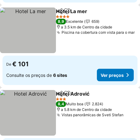
Hotel La mer
Partilhar
Adicionar aos favoritos
4 Estrelas
8,9
Excelente
659
a 3.5 km de Centro da cidade
Piscina na cobertura com vista para o mar
€ 101
De
Consulte os preços de
6 sites
Ver preços
Hotel Adrović
Partilhar
Adicionar aos favoritos
3 Estrelas
8,4
Muito boa
2.824
a 5.8 km de Centro da cidade
Vistas panorâmicas de Sveti Stefan