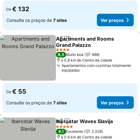
€ 132
De
Consulte os preços de
7 sites
Ver preços
Apartments and Rooms
Partilhar
Adicionar aos favoritos
Grand Palazzo
4 Estrelas
8,3
Muito boa
688
a 0.8 km de Centro da cidade
Apartamentos com cozinhas totalmente
equipadas
€ 55
De
Consulte os preços de
7 sites
Ver preços
Iberostar Waves Slavija
Partilhar
Adicionar aos favoritos
5 Estrelas
9,1
Excelente
2.329
a 0.6 km de Centro da cidade