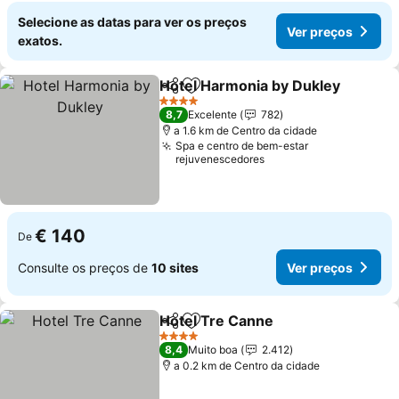
Selecione as datas para ver os preços
Ver preços
exatos.
Hotel Harmonia by Dukley
Partilhar
Adicionar aos favoritos
4 Estrelas
8,7
Excelente
782
a 1.6 km de Centro da cidade
Spa e centro de bem-estar
rejuvenescedores
€ 140
De
Consulte os preços de
10 sites
Ver preços
Hotel Tre Canne
Partilhar
Adicionar aos favoritos
4 Estrelas
8,4
Muito boa
2.412
a 0.2 km de Centro da cidade