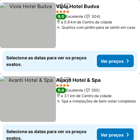
Viola Hotel Budva
Partilhar
Adicionar aos favoritos
4 Estrelas
9,0
Excelente
304
a 0.9 km de Centro da cidade
Quartos com jardim para se sentir em casa
Selecione as datas para ver os preços
Ver preços
exatos.
Avanti Hotel & Spa
Partilhar
Adicionar aos favoritos
4 Estrelas
9,6
Excelente
550
a 3.1 km de Centro da cidade
Spa e instalações de bem-estar completas
Selecione as datas para ver os preços
Ver preços
exatos.