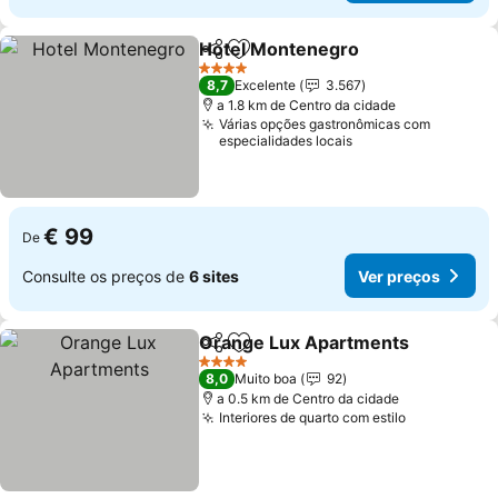
Hotel Montenegro
Partilhar
Adicionar aos favoritos
4 Estrelas
8,7
Excelente
3.567
a 1.8 km de Centro da cidade
Várias opções gastronômicas com
especialidades locais
€ 99
De
Consulte os preços de
6 sites
Ver preços
Orange Lux Apartments
Partilhar
Adicionar aos favoritos
4 Estrelas
8,0
Muito boa
92
a 0.5 km de Centro da cidade
Interiores de quarto com estilo