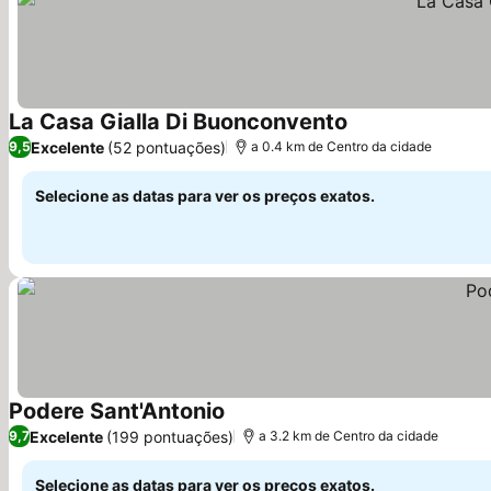
La Casa Gialla Di Buonconvento
Ver preços
Excelente
(52 pontuações)
9,5
a 0.4 km de Centro da cidade
Selecione as datas para ver os preços exatos.
Podere Sant'Antonio
Ver preços
Excelente
(199 pontuações)
9,7
a 3.2 km de Centro da cidade
Selecione as datas para ver os preços exatos.