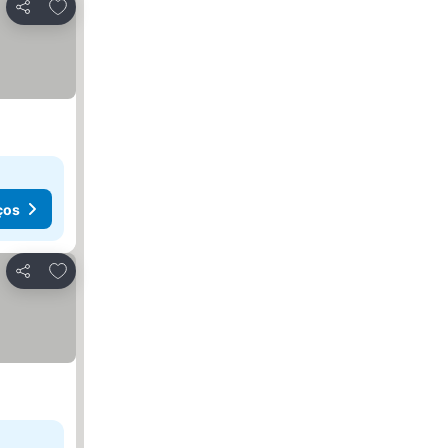
Adicionar aos favoritos
Partilhar
ços
Adicionar aos favoritos
Partilhar