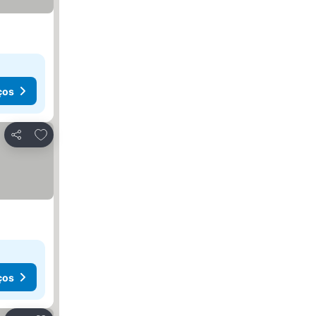
ços
Adicionar aos favoritos
Partilhar
ços