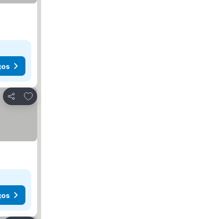
ços
Adicionar aos favoritos
Partilhar
ços