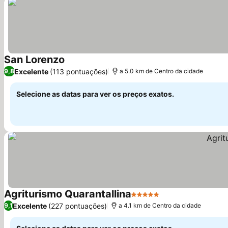
San Lorenzo
Ver preços
Excelente
(113 pontuações)
9,8
a 5.0 km de Centro da cidade
Selecione as datas para ver os preços exatos.
Agriturismo Quarantallina
5 Estrelas
Ver preços
Excelente
(227 pontuações)
9,1
a 4.1 km de Centro da cidade