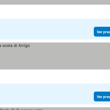
Ver pre
Ver pre