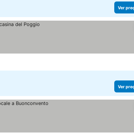
Ver pre
Ver pre