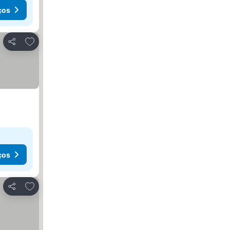
ços
Adicionar aos favoritos
Partilhar
ços
Adicionar aos favoritos
Partilhar