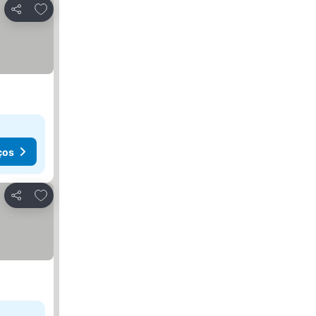
Adicionar aos favoritos
Partilhar
ços
Adicionar aos favoritos
Partilhar