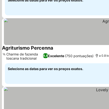
Selecione as datas para ver os preços exatos.
Agriturismo Percenna
Ver preços
Charme de fazenda
Excelente
(750 pontuações)
8,8
a 0.8 k
toscana tradicional
Ver preços
Selecione as datas para ver os preços exatos.