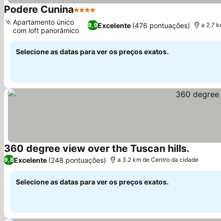
Podere Cunina
4 Estrelas
Ver preços
Apartamento único
Excelente
(476 pontuações)
9,9
a 2.7 
com loft panorâmico
Ver preços
Selecione as datas para ver os preços exatos.
360 degree view over the Tuscan hills.
Ver pre
Excelente
(248 pontuações)
9,8
a 3.2 km de Centro da cidade
Selecione as datas para ver os preços exatos.