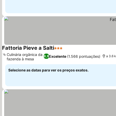
Fattoria Pieve a Salti
3 Estrelas
Ver preços
Culinária orgânica da
Excelente
(1.566 pontuações)
8,9
a 3.6 
fazenda à mesa
Ver preços
Selecione as datas para ver os preços exatos.