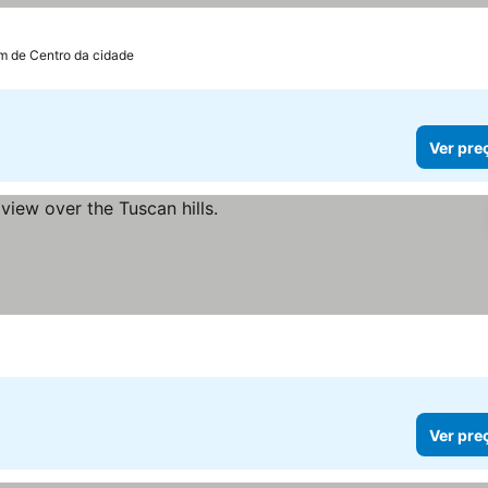
km de Centro da cidade
Ver pre
ços
Ver pre