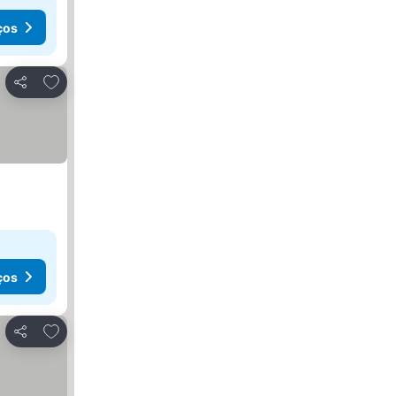
ços
Adicionar aos favoritos
Partilhar
ços
Adicionar aos favoritos
Partilhar