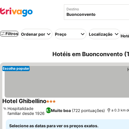
Destino
Filtros
Ordenar por
Preço
Localização
Hot
Hotéis em Buonconvento (To
Escolha popular
Hotel Ghibellino
3 Estrelas
Ver preços
Hospitalidade
Muito boa
(722 pontuações)
8,1
a 0.3 km d
familiar desde 1926
Ver preços
Selecione as datas para ver os preços exatos.