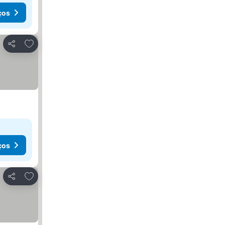
ços
Adicionar aos favoritos
Partilhar
ços
Adicionar aos favoritos
Partilhar