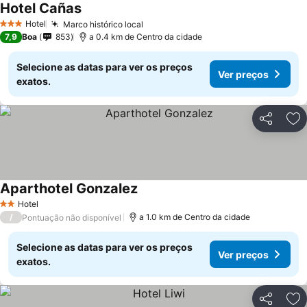
Hotel Cañas
Hotel
Marco histórico local
3 Estrelas
7,9
Boa
853
a 0.4 km de Centro da cidade
Selecione as datas para ver os preços
Ver preços
exatos.
Partilhar
Ad
Aparthotel Gonzalez
Hotel
2 Estrelas
/
a 1.0 km de Centro da cidade
Pontuação não disponível
Selecione as datas para ver os preços
Ver preços
exatos.
Partilhar
Ad