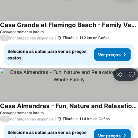
Casa Grande at Flamingo Beach - Family Vacation in Costa Rica
Casa/apartamento inteiro
/
Tilarán, a 11.2 km de Cañas
Pontuação não disponível
Selecione as datas para ver os preços
Ver preços
exatos.
Partilhar
Ad
Casa Almendras - Fun, Nature and Relaxation for the Whole Family
Casa/apartamento inteiro
/
Tilarán, a 11.4 km de Cañas
Pontuação não disponível
Selecione as datas para ver os preços
Ver preços