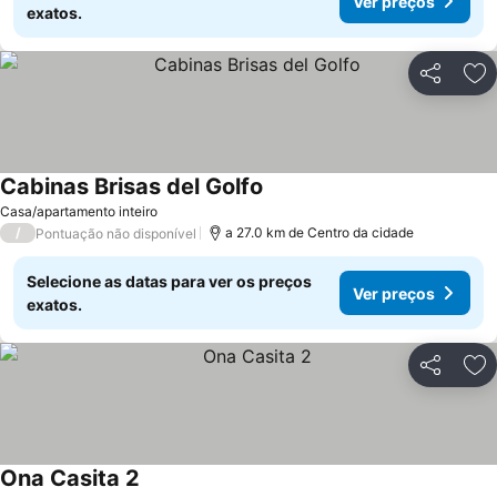
Ver preços
exatos.
Partilhar
Ad
Cabinas Brisas del Golfo
Casa/apartamento inteiro
/
a 27.0 km de Centro da cidade
Pontuação não disponível
Selecione as datas para ver os preços
Ver preços
exatos.
Partilhar
Ad
Ona Casita 2