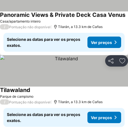
Panoramic Views & Private Deck Casa Venus
Casa/apartamento inteiro
/
Tilarán, a 13.3 km de Cañas
Pontuação não disponível
Selecione as datas para ver os preços
Ver preços
exatos.
Partilhar
Ad
Tilawaland
Parque de campismo
/
Tilarán, a 13.3 km de Cañas
Pontuação não disponível
Selecione as datas para ver os preços
Ver preços
exatos.