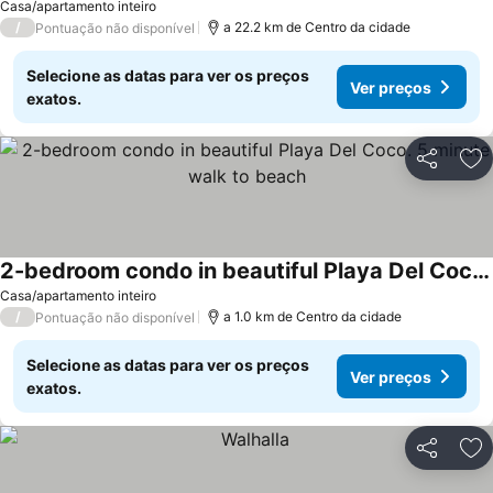
Casa/apartamento inteiro
/
a 22.2 km de Centro da cidade
Pontuação não disponível
Selecione as datas para ver os preços
Ver preços
exatos.
Partilhar
Ad
2-bedroom condo in beautiful Playa Del Coco. 5 minute walk to beach
Casa/apartamento inteiro
/
a 1.0 km de Centro da cidade
Pontuação não disponível
Selecione as datas para ver os preços
Ver preços
exatos.
Partilhar
Ad