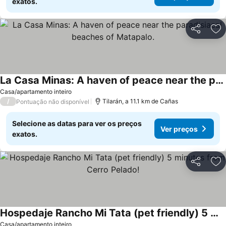
exatos.
Partilhar
Ad
La Casa Minas: A haven of peace near the paradisiacal beaches of Matapalo.
Casa/apartamento inteiro
/
Tilarán, a 11.1 km de Cañas
Pontuação não disponível
Selecione as datas para ver os preços
Ver preços
exatos.
Partilhar
Ad
Hospedaje Rancho Mi Tata (pet friendly) 5 minutes from Cerro Pelado!
Casa/apartamento inteiro