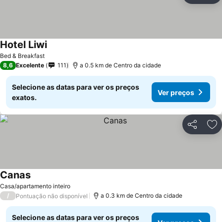
Hotel Liwi
Bed & Breakfast
8,6
Excelente
111
a 0.5 km de Centro da cidade
Selecione as datas para ver os preços
Ver preços
exatos.
Partilhar
Ad
Canas
Casa/apartamento inteiro
/
a 0.3 km de Centro da cidade
Pontuação não disponível
Selecione as datas para ver os preços