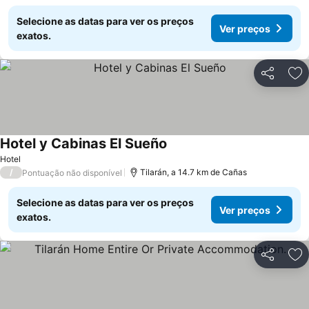
Selecione as datas para ver os preços
Ver preços
exatos.
Partilhar
Ad
Hotel y Cabinas El Sueño
Hotel
/
Tilarán, a 14.7 km de Cañas
Pontuação não disponível
Selecione as datas para ver os preços
Ver preços
exatos.
Partilhar
Ad