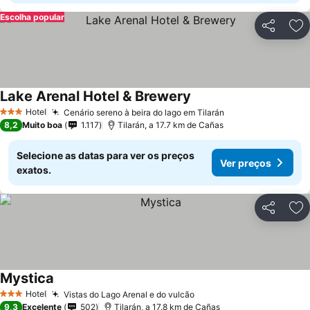
Escolha popular
Partilhar
Ad
Lake Arenal Hotel & Brewery
Hotel
Cenário sereno à beira do lago em Tilarán
3 Estrelas
8,2
Muito boa
1.117
Tilarán, a 17.7 km de Cañas
Selecione as datas para ver os preços
Ver preços
exatos.
Partilhar
Ad
Mystica
Hotel
Vistas do Lago Arenal e do vulcão
3 Estrelas
9,3
Excelente
502
Tilarán, a 17.8 km de Cañas