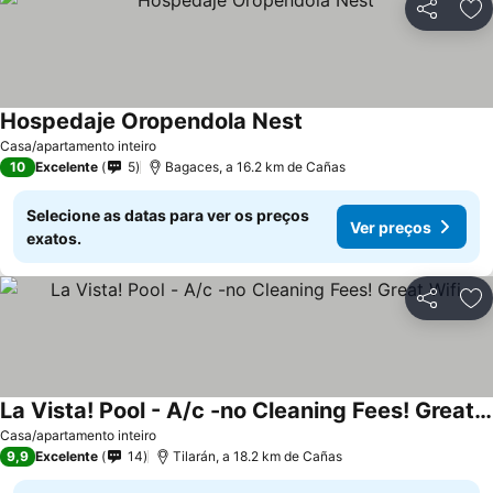
Partilhar
Ad
Hospedaje Oropendola Nest
Casa/apartamento inteiro
10
Excelente
5
Bagaces, a 16.2 km de Cañas
Selecione as datas para ver os preços
Ver preços
exatos.
Partilhar
Ad
La Vista! Pool - A/c -no Cleaning Fees! Great Wifi
Casa/apartamento inteiro
9,9
Excelente
14
Tilarán, a 18.2 km de Cañas