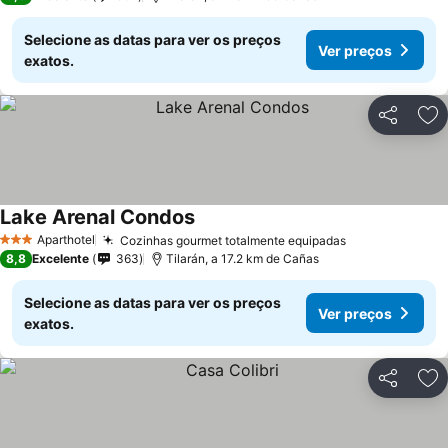
Selecione as datas para ver os preços
Ver preços
exatos.
Partilhar
Ad
Lake Arenal Condos
Aparthotel
Cozinhas gourmet totalmente equipadas
3 Estrelas
8,8
Excelente
363
Tilarán, a 17.2 km de Cañas
Selecione as datas para ver os preços
Ver preços
exatos.
Partilhar
Ad