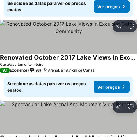
Selecione as datas para ver os preços
Ver preços
exatos.
Partilhar
Ad
Renovated October 2017 Lake Views In Excuisite Gated Community
Casa/apartamento inteiro
9,1
Excelente
98
Arenal, a 19.7 km de Cañas
Selecione as datas para ver os preços
Ver preços
exatos.
Partilhar
Ad