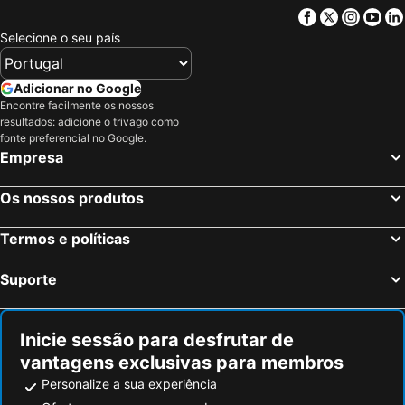
Playa Panama, Guanacaste Hotéis
San Francisco de Coyote, Guanacaste Hotéis
Facebook
Twitter
Insta
Yo
La Fortuna, Alajuela Hotéis
Praia Tamarindo, Guanacaste Hotéis
Selecione o seu país
Playa Tambor, Puntarenas Hotéis
Santa Teresa, Puntarenas Hotéis
Playa Hermosa, Guanacaste Hotéis
Marbella, Guanacaste Hotéis
Adicionar no Google
Encontre facilmente os nossos
Puntarenas, Puntarenas Hotéis
Monteverde, Puntarenas Hotéis
resultados: adicione o trivago como
Liberia, Guanacaste Hotéis
San José, San José Hotéis
fonte preferencial no Google.
Empresa
Quepos, Puntarenas Hotéis
Puerto Viejo de Talamanca, Limón Hotéis
Tortuguero, Limón Hotéis
Os nossos produtos
Termos e políticas
Suporte
Inicie sessão para desfrutar de
vantagens exclusivas para membros
Personalize a sua experiência