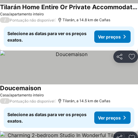
Tilarán Home Entire Or Private Accommodation.
Casa/apartamento inteiro
/
Tilarán, a 14.8 km de Cañas
Pontuação não disponível
Selecione as datas para ver os preços
Ver preços
exatos.
Partilhar
Ad
Doucemaison
Casa/apartamento inteiro
/
Tilarán, a 14.5 km de Cañas
Pontuação não disponível
Selecione as datas para ver os preços
Ver preços
exatos.