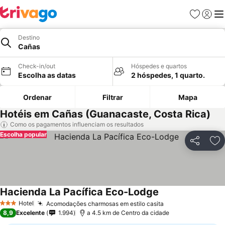
Favoritos
Iniciar
Me
Destino
Cañas
Check-in/out
Hóspedes e quartos
Escolha as datas
2 hóspedes, 1 quarto.
Ordenar
Filtrar
Mapa
Hotéis em Cañas (Guanacaste, Costa Rica)
Como os pagamentos influenciam os resultados
Escolha popular
Partilhar
Ad
Hacienda La Pacífica Eco-Lodge
Hotel
Acomodações charmosas em estilo casita
3 Estrelas
8,9
Excelente
1.994
a 4.5 km de Centro da cidade