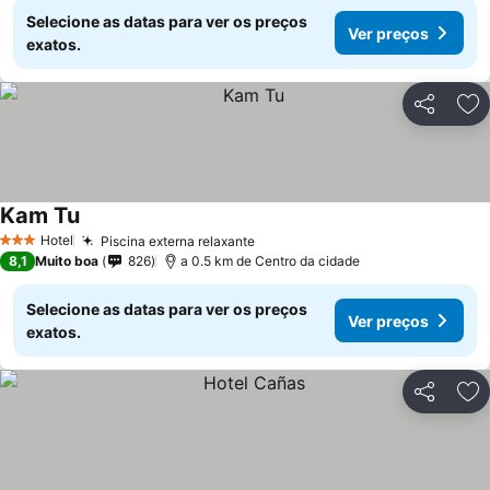
Selecione as datas para ver os preços
Ver preços
exatos.
Partilhar
Ad
Kam Tu
Hotel
Piscina externa relaxante
3 Estrelas
8,1
Muito boa
826
a 0.5 km de Centro da cidade
Selecione as datas para ver os preços
Ver preços
exatos.
Partilhar
Ad