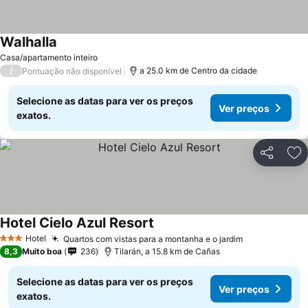
Walhalla
Casa/apartamento inteiro
/
a 25.0 km de Centro da cidade
Pontuação não disponível
Selecione as datas para ver os preços
Ver preços
exatos.
Partilhar
Ad
Hotel Cielo Azul Resort
Hotel
Quartos com vistas para a montanha e o jardim
3 Estrelas
8,3
Muito boa
236
Tilarán, a 15.8 km de Cañas
Selecione as datas para ver os preços
Ver preços
exatos.