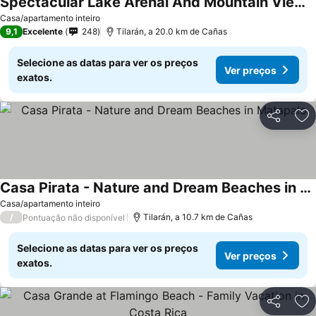
Spectacular Lake Arenal And Mountain View Rental
Casa/apartamento inteiro
9,1
Excelente
248
Tilarán, a 20.0 km de Cañas
Selecione as datas para ver os preços
Ver preços
exatos.
Partilhar
Ad
Casa Pirata - Nature and Dream Beaches in Matapalo
Casa/apartamento inteiro
/
Tilarán, a 10.7 km de Cañas
Pontuação não disponível
Selecione as datas para ver os preços
Ver preços
exatos.
Partilhar
Ad