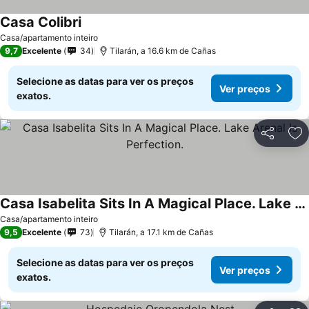
Casa Colibri
Casa/apartamento inteiro
9,7
Excelente
34
Tilarán, a 16.6 km de Cañas
Selecione as datas para ver os preços
Ver preços
exatos.
Partilhar
Ad
Casa Isabelita Sits In A Magical Place. Lake Arenal Is Perfection.
Casa/apartamento inteiro
9,5
Excelente
73
Tilarán, a 17.1 km de Cañas
Selecione as datas para ver os preços
Ver preços
exatos.