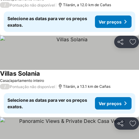
/
Tilarán, a 12.0 km de Cañas
Pontuação não disponível
Selecione as datas para ver os preços
Ver preços
exatos.
Partilhar
Ad
Villas Solania
Casa/apartamento inteiro
/
Tilarán, a 13.1 km de Cañas
Pontuação não disponível
Selecione as datas para ver os preços
Ver preços
exatos.
Partilhar
Ad