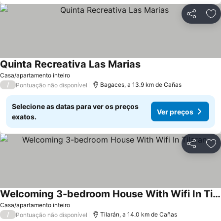
Partilhar
Ad
Quinta Recreativa Las Marias
Casa/apartamento inteiro
/
Bagaces, a 13.9 km de Cañas
Pontuação não disponível
Selecione as datas para ver os preços
Ver preços
exatos.
Partilhar
Ad
Welcoming 3-bedroom House With Wifi In Tilaran
Casa/apartamento inteiro
/
Tilarán, a 14.0 km de Cañas
Pontuação não disponível