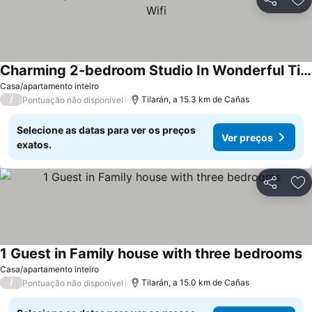
Partilhar
Ad
Charming 2-bedroom Studio In Wonderful Tilaran With Wifi
Casa/apartamento inteiro
/
Tilarán, a 15.3 km de Cañas
Pontuação não disponível
Selecione as datas para ver os preços
Ver preços
exatos.
Partilhar
Ad
1 Guest in Family house with three bedrooms
Casa/apartamento inteiro
/
Tilarán, a 15.0 km de Cañas
Pontuação não disponível