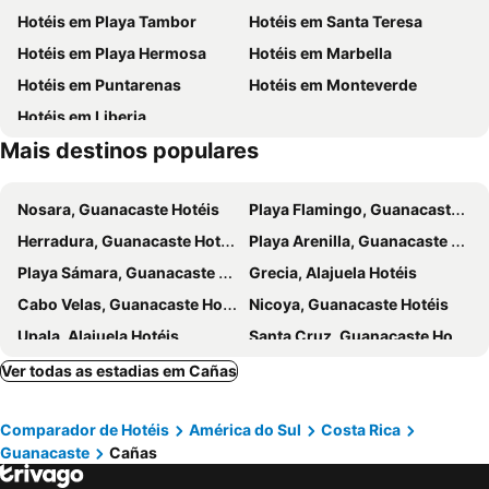
Hotéis em Playa Tambor
Hotéis em Santa Teresa
Hotéis em Playa Hermosa
Hotéis em Marbella
Hotéis em Puntarenas
Hotéis em Monteverde
Hotéis em Liberia
Mais destinos populares
Nosara, Guanacaste Hotéis
Playa Flamingo, Guanacaste Hotéis
Herradura, Guanacaste Hotéis
Playa Arenilla, Guanacaste Hotéis
Playa Sámara, Guanacaste Hotéis
Grecia, Alajuela Hotéis
Cabo Velas, Guanacaste Hotéis
Nicoya, Guanacaste Hotéis
Upala, Alajuela Hotéis
Santa Cruz, Guanacaste Hotéis
Montezuma, Puntarenas Hotéis
Sámara, Hotéis
Ver todas as estadias em Cañas
San Ramón, Alajuela Hotéis
Santa Elena, Guanacaste Hotéis
Comparador de Hotéis
América do Sul
Costa Rica
Puerto Carrillo, Guanacaste Hotéis
Huacas, Guanacaste Hotéis
Guanacaste
Cañas
Playa Grande, Guanacaste Hotéis
Tilarán, Guanacaste Hotéis