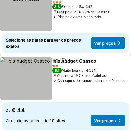
3 Estrelas
8,8
Excelente
347
Mairiporã, a 16.6 km de Caieiras
Piscina externa o ano todo
Selecione as datas para ver os preços
Ver preços
exatos.
ibis budget Osasco
Partilhar
Adicionar aos favoritos
2 Estrelas
8,1
Muito boa
4.584
Osasco, a 19.7 km de Caieiras
Quiosques de autoatendimento eficientes
€ 44
De
Consulte os preços de
10 sites
Ver preços