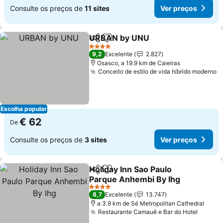
Consulte os preços de
11 sites
Ver preços
URBAN by UNU
Partilhar
Adicionar aos favoritos
4 Estrelas
9,2
Excelente
2.827
Osasco, a 19.9 km de Caieiras
Conceito de estilo de vida híbrido moderno
Escolha popular
€ 62
De
Consulte os preços de
3 sites
Ver preços
Holiday Inn Sao Paulo
Partilhar
Adicionar aos favoritos
Parque Anhembi By Ihg
4 Estrelas
8,7
Excelente
13.747
a 3.9 km de Sé Metropolitan Cathedral
Restaurante Camauê e Bar do Hotel