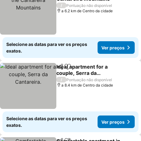
/
Pontuação não disponível
a 6.2 km de Centro da cidade
Selecione as datas para ver os preços
Ver preços
exatos.
Ideal apartment for a
Partilhar
Adicionar aos favoritos
couple, Serra da
Cantareira.
/
Pontuação não disponível
a 8.4 km de Centro da cidade
Selecione as datas para ver os preços
Ver preços
exatos.