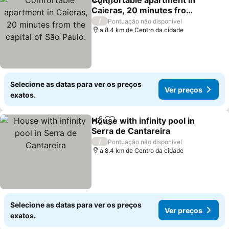
Comfortable apartment in
Partilhar
Adicionar aos favoritos
Caieras, 20 minutes from
the capital of São Paulo.
/
Pontuação não disponível
a 8.4 km de Centro da cidade
Selecione as datas para ver os preços
Ver preços
exatos.
House with infinity pool in
Partilhar
Adicionar aos favoritos
Serra de Cantareira
/
Pontuação não disponível
a 8.4 km de Centro da cidade
Selecione as datas para ver os preços
Ver preços
exatos.