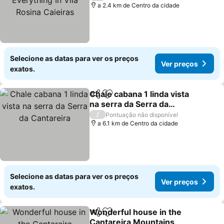
Caieiras
a 2.4 km de Centro da cidade
Selecione as datas para ver os preços
Ver preços
exatos.
Chale cabana 1 linda vista
Partilhar
Adicionar aos favoritos
na serra da Serra da
Cantareira
/
Pontuação não disponível
a 6.1 km de Centro da cidade
Selecione as datas para ver os preços
Ver preços
exatos.
Wonderful house in the
Partilhar
Adicionar aos favoritos
Cantareira Mountains