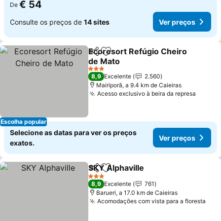
€ 54
De
Consulte os preços de
14 sites
Ver preços
Ecoresort Refúgio Cheiro
Partilhar
Adicionar aos favoritos
de Mato
3 Estrelas
8,9
Excelente
2.560
Mairiporã, a 9.4 km de Caieiras
Acesso exclusivo à beira da represa
Escolha popular
Selecione as datas para ver os preços
Ver preços
exatos.
SKY Alphaville
Partilhar
Adicionar aos favoritos
3 Estrelas
8,9
Excelente
761
Barueri, a 17.0 km de Caieiras
Acomodações com vista para a floresta