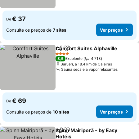
€ 37
De
Consulte os preços de
7 sites
Ver preços
Comfort Suites Alphaville
Partilhar
Adicionar aos favoritos
4 Estrelas
8,5
Excelente
4.713
Barueri, a 18.4 km de Caieiras
Sauna seca e a vapor relaxantes
€ 69
De
Consulte os preços de
10 sites
Ver preços
Spinn Mairiporã - by Easy
Partilhar
Adicionar aos favoritos
Hotéis