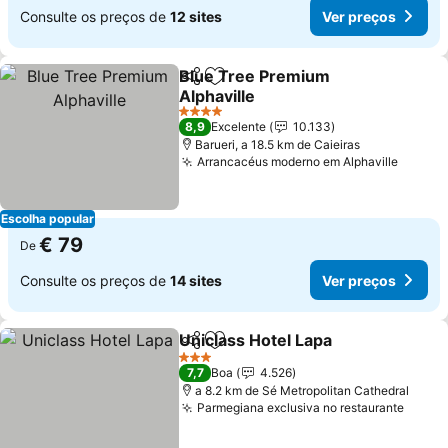
Consulte os preços de
12 sites
Ver preços
Blue Tree Premium
Partilhar
Adicionar aos favoritos
Alphaville
4 Estrelas
8,9
Excelente
10.133
Barueri, a 18.5 km de Caieiras
Arrancacéus moderno em Alphaville
Escolha popular
€ 79
De
Consulte os preços de
14 sites
Ver preços
Uniclass Hotel Lapa
Partilhar
Adicionar aos favoritos
3 Estrelas
7,7
Boa
4.526
a 8.2 km de Sé Metropolitan Cathedral
Parmegiana exclusiva no restaurante