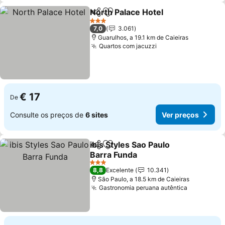
North Palace Hotel
Partilhar
Adicionar aos favoritos
3 Estrelas
7,0
3.061
Guarulhos, a 19.1 km de Caieiras
Quartos com jacuzzi
€ 17
De
Consulte os preços de
6 sites
Ver preços
ibis Styles Sao Paulo
Partilhar
Adicionar aos favoritos
Barra Funda
3 Estrelas
8,8
Excelente
10.341
São Paulo, a 18.5 km de Caieiras
Gastronomia peruana autêntica