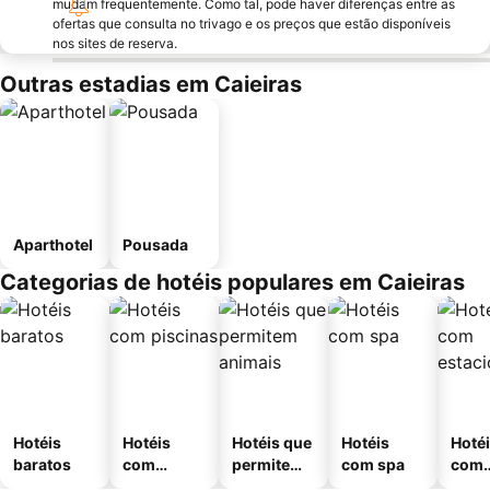
mudam frequentemente. Como tal, pode haver diferenças entre as
ofertas que consulta no trivago e os preços que estão disponíveis
nos sites de reserva.
Outras estadias em Caieiras
Aparthotel
Pousada
Categorias de hotéis populares em Caieiras
Hotéis
Hotéis
Hotéis que
Hotéis
Hoté
baratos
com
permitem
com spa
com
piscinas
animais
esta