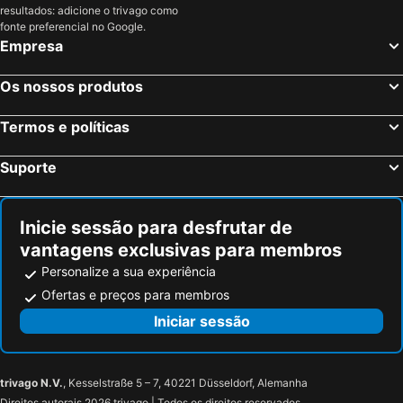
resultados: adicione o trivago como
Bertioga, São Paulo Hotéis
Rio de Janeiro, Rio de Janeiro Hotéis
fonte preferencial no Google.
Empresa
Fortaleza, Ceará Hotéis
Natal, Rio Grande do Norte Hotéis
Foz do Iguaçu, Paraná Hotéis
Porto de Galinhas, Pernambuco Hotéis
Os nossos produtos
Salvador, Bahia Hotéis
Maceió, Alagoas Hotéis
Termos e políticas
Porto Seguro, Bahia Hotéis
Suporte
Inicie sessão para desfrutar de
vantagens exclusivas para membros
Personalize a sua experiência
Ofertas e preços para membros
Iniciar sessão
trivago N.V.
, Kesselstraße 5 – 7, 40221 Düsseldorf, Alemanha
Direitos autorais 2026 trivago | Todos os direitos reservados.