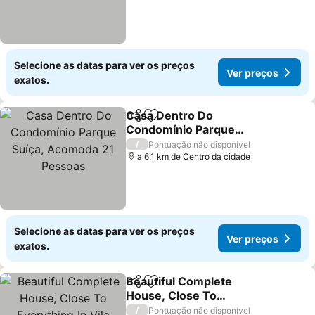
Selecione as datas para ver os preços
Ver preços
exatos.
Casa Dentro Do
Partilhar
Adicionar aos favoritos
Condomínio Parque
Suíça, Acomoda 21
/
Pontuação não disponível
Pessoas
a 6.1 km de Centro da cidade
Selecione as datas para ver os preços
Ver preços
exatos.
Beautiful Complete
Partilhar
Adicionar aos favoritos
House, Close To
Everything In Vila Rosina
/
Pontuação não disponível