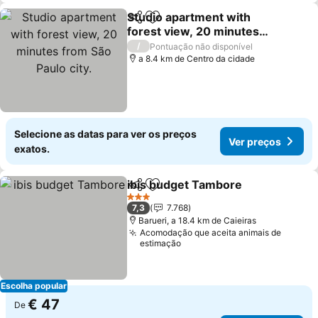
Studio apartment with
Partilhar
Adicionar aos favoritos
forest view, 20 minutes
from São Paulo city.
/
Pontuação não disponível
a 8.4 km de Centro da cidade
Selecione as datas para ver os preços
Ver preços
exatos.
ibis budget Tambore
Partilhar
Adicionar aos favoritos
3 Estrelas
7,3
7.768
Barueri, a 18.4 km de Caieiras
Acomodação que aceita animais de
estimação
Escolha popular
€ 47
De