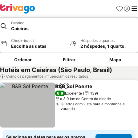
Favoritos
Iniciar
Me
Destino
Caieiras
Check-in/out
Hóspedes e quartos
Escolha as datas
2 hóspedes, 1 quarto.
Ordenar
Filtrar
Mapa
Hotéis em Caieiras (São Paulo, Brasil)
Como os pagamentos influenciam os resultados
B&B Sol Poente
Partilhar
Adicionar aos favoritos
8,8
Excelente
139
a 3.0 km de Centro da cidade
Quartos com vista para a montanha e
varanda
Selecione as datas para ver os preços