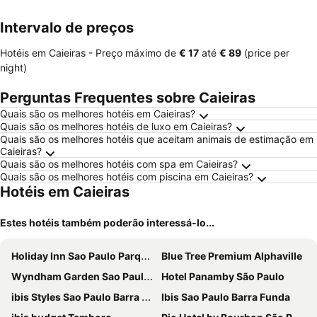
ment
Intervalo de preços
Hotéis em Caieiras -
Preço máximo
de
‎€ 17
até
‎€ 89
(price per
night)
Perguntas Frequentes sobre Caieiras
Quais são os melhores hotéis em Caieiras?
Quais são os melhores hotéis de luxo em Caieiras?
Quais são os melhores hotéis que aceitam animais de estimação em
Caieiras?
Quais são os melhores hotéis com spa em Caieiras?
Quais são os melhores hotéis com piscina em Caieiras?
Hotéis em Caieiras
Estes hotéis também poderão interessá-lo...
Holiday Inn Sao Paulo Parque Anhembi By Ihg
Blue Tree Premium Alphaville
Wyndham Garden Sao Paulo Convention Nortel
Hotel Panamby São Paulo
ibis Styles Sao Paulo Barra Funda
Ibis Sao Paulo Barra Funda