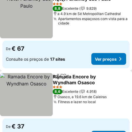
Partilhar
Adicionar aos favoritos
3 Estrelas
8,8
Excelente
9.829
a 4.9 km de Sé Metropolitan Cathedral
Apartamentos espaçosos com vista para a
cidade
€ 67
De
Consulte os preços de
17 sites
Ver preços
Ramada Encore by
Partilhar
Adicionar aos favoritos
Wyndham Osasco
3 Estrelas
8,6
Excelente
4.918
Osasco, a 19.6 km de Caieiras
Fitness e lazer no local
€ 37
De