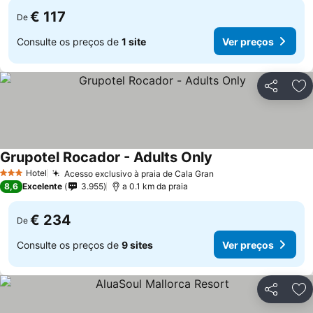
€ 117
De
Consulte os preços de
1 site
Ver preços
Partilhar
Ad
Grupotel Rocador - Adults Only
Hotel
Acesso exclusivo à praia de Cala Gran
3 Estrelas
8,6
Excelente
3.955
a 0.1 km da praia
€ 234
De
Consulte os preços de
9 sites
Ver preços
Partilhar
Ad