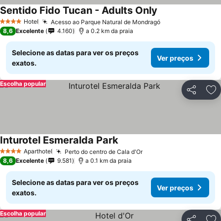
Sentido Fido Tucan - Adults Only
Hotel
Acesso ao Parque Natural de Mondragó
4 Estrelas
8,6
Excelente
4.160
a 0.2 km da praia
Selecione as datas para ver os preços
Ver preços
exatos.
Escolha popular
Partilhar
Ad
Inturotel Esmeralda Park
Aparthotel
Perto do centro de Cala d'Or
4 Estrelas
8,6
Excelente
9.581
a 0.1 km da praia
Selecione as datas para ver os preços
Ver preços
exatos.
Escolha popular