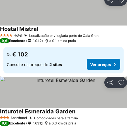
Partilhar
Ad
Hostal Mistral
Hotel
Localização privilegiada perto de Cala Gran
4 Estrelas
9,6
Excelente
1.042
a 0.1 km da praia
€ 102
De
Consulte os preços de
2 sites
Ver preços
Partilhar
Ad
Inturotel Esmeralda Garden
Aparthotel
Comodidades para a família
3 Estrelas
8,6
Excelente
1.631
a 0.3 km da praia