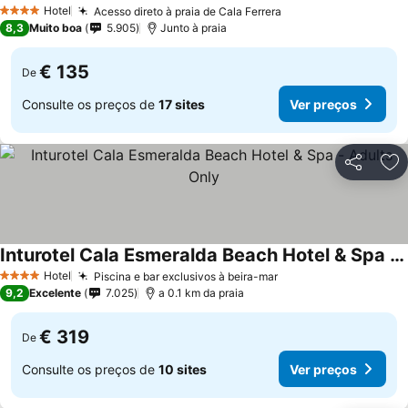
Hotel
Acesso direto à praia de Cala Ferrera
4 Estrelas
8,3
Muito boa
5.905
Junto à praia
€ 135
De
Consulte os preços de
17 sites
Ver preços
Partilhar
Ad
Inturotel Cala Esmeralda Beach Hotel & Spa - Adults Only
Hotel
Piscina e bar exclusivos à beira-mar
4 Estrelas
9,2
Excelente
7.025
a 0.1 km da praia
€ 319
De
Consulte os preços de
10 sites
Ver preços