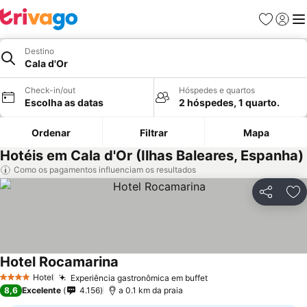
Favoritos
Iniciar
Me
Destino
Cala d'Or
Check-in/out
Hóspedes e quartos
Escolha as datas
2 hóspedes, 1 quarto.
Ordenar
Filtrar
Mapa
Hotéis em Cala d'Or (Ilhas Baleares, Espanha)
Como os pagamentos influenciam os resultados
Partilhar
Ad
Hotel Rocamarina
Hotel
Experiência gastronômica em buffet
4 Estrelas
8,6
Excelente
4.156
a 0.1 km da praia