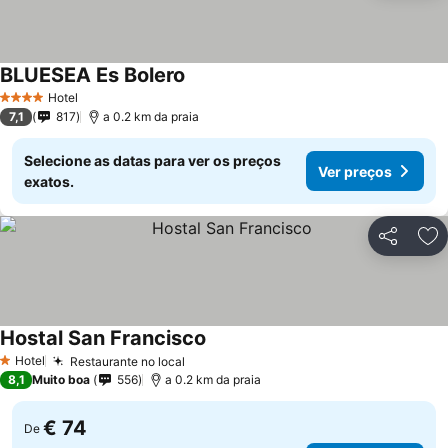
BLUESEA Es Bolero
Hotel
4 Estrelas
7,1
817
a 0.2 km da praia
Selecione as datas para ver os preços
Ver preços
exatos.
Partilhar
Ad
Hostal San Francisco
Hotel
Restaurante no local
1 Estrelas
8,1
Muito boa
556
a 0.2 km da praia
€ 74
De