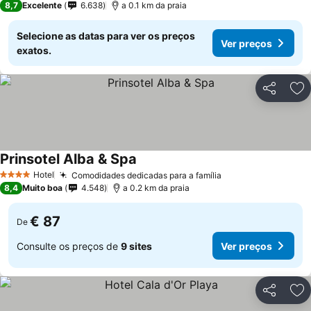
8,7
Excelente
6.638
a 0.1 km da praia
Selecione as datas para ver os preços
Ver preços
exatos.
Partilhar
Ad
Prinsotel Alba & Spa
Hotel
Comodidades dedicadas para a família
4 Estrelas
8,4
Muito boa
4.548
a 0.2 km da praia
€ 87
De
Consulte os preços de
9 sites
Ver preços
Partilhar
Ad