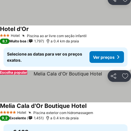
Partilhar
Ad
Hotel d'Or
Hotel
Piscina ao ar livre com seção infantil
3 Estrelas
8,1
Muito boa
1.797
a 0.4 km da praia
Selecione as datas para ver os preços
Ver preços
exatos.
Escolha popular
Partilhar
Ad
Melia Cala d'Or Boutique Hotel
Hotel
Piscina exterior com hidromassagem
5 Estrelas
9,2
Excelente
1.451
a 0.4 km da praia