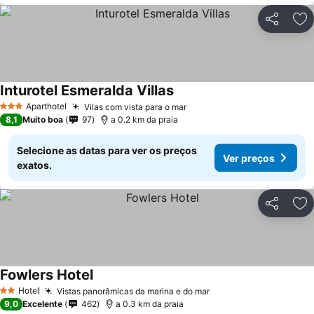
Partilhar
Ad
Inturotel Esmeralda Villas
Aparthotel
Vilas com vista para o mar
3 Estrelas
8,1
Muito boa
97
a 0.2 km da praia
Selecione as datas para ver os preços
Ver preços
exatos.
Partilhar
Ad
Fowlers Hotel
Hotel
Vistas panorâmicas da marina e do mar
2 Estrelas
9,0
Excelente
462
a 0.3 km da praia