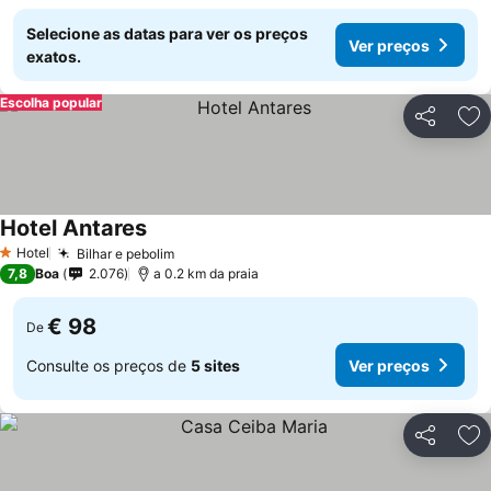
Selecione as datas para ver os preços
Ver preços
exatos.
Escolha popular
Partilhar
Ad
Hotel Antares
Hotel
Bilhar e pebolim
1 Estrelas
7,8
Boa
2.076
a 0.2 km da praia
€ 98
De
Consulte os preços de
5 sites
Ver preços
Partilhar
Ad