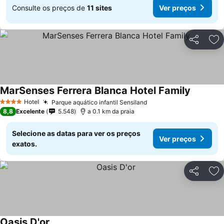
Consulte os preços de
11 sites
Ver preços
Partilhar
Ad
MarSenses Ferrera Blanca Hotel Family
Hotel
Parque aquático infantil Sensiland
4 Estrelas
8,8
Excelente
5.548
a 0.1 km da praia
Selecione as datas para ver os preços
Ver preços
exatos.
Partilhar
Ad
Oasis D'or