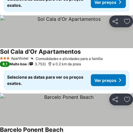
Ver preços
exatos.
Partilhar
Ad
Sol Cala d'Or Apartamentos
Aparthotel
Comodidades e atividades para a família
3 Estrelas
8,1
Muito boa
3.753
a 0.2 km da praia
Selecione as datas para ver os preços
Ver preços
exatos.
Partilhar
Ad
Barcelo Ponent Beach