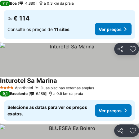
7,7
Boa
4.880
a 0.3 km da praia
€ 114
De
Consulte os preços de
11 sites
Ver preços
Partilhar
Ad
Inturotel Sa Marina
Aparthotel
Duas piscinas externas amplas
4 Estrelas
9,1
Excelente
6.185
a 0.5 km da praia
Selecione as datas para ver os preços
Ver preços
exatos.
Partilhar
Ad