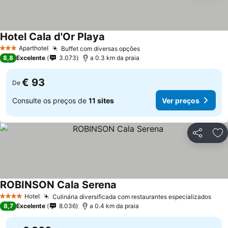
Hotel Cala d'Or Playa
Aparthotel
Buffet com diversas opções
3 Estrelas
8,8
Excelente
3.073
a 0.3 km da praia
€ 93
De
Consulte os preços de
11 sites
Ver preços
Partilhar
Ad
ROBINSON Cala Serena
Hotel
Culinária diversificada com restaurantes especializados
4 Estrelas
8,7
Excelente
8.036
a 0.4 km da praia