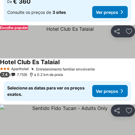
€ 360
De
Consulte os preços de
3 sites
Ver preços
Escolha popular
Partilhar
Ad
Hotel Club Es Talaial
Aparthotel
Entretenimento familiar envolvente
3 Estrelas
7,4
7.759
a 0.2 km da praia
Selecione as datas para ver os preços
Ver preços
exatos.
Partilhar
Ad