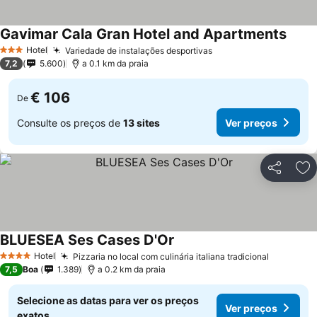
Gavimar Cala Gran Hotel and Apartments
Hotel
Variedade de instalações desportivas
3 Estrelas
7,2
5.600
a 0.1 km da praia
€ 106
De
Consulte os preços de
13 sites
Ver preços
Partilhar
Ad
BLUESEA Ses Cases D'Or
Hotel
Pizzaria no local com culinária italiana tradicional
4 Estrelas
7,5
Boa
1.389
a 0.2 km da praia
Selecione as datas para ver os preços
Ver preços
exatos.