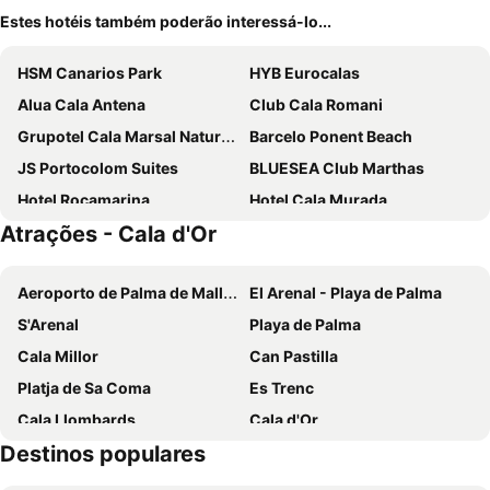
Estes hotéis também poderão interessá-lo...
HSM Canarios Park
HYB Eurocalas
Alua Cala Antena
Club Cala Romani
Grupotel Cala Marsal Nature Hotel
Barcelo Ponent Beach
JS Portocolom Suites
BLUESEA Club Marthas
Hotel Rocamarina
Hotel Cala Murada
Atrações - Cala d'Or
AluaSoul Mallorca Resort
Iberostar Waves Club Cala Barca
Globales America
ALUA Suites Las Rocas
Aeroporto de Palma de Mallorca
El Arenal - Playa de Palma
MarSenses Ferrera Blanca Hotel Family
Gavimar Cala Gran Hotel and Apartments
S'Arenal
Playa de Palma
Smy Portocolom
Iberostar Waves Cala Domingos
Cala Millor
Can Pastilla
JS Cape Colom
Hotel Figuera Park
Platja de Sa Coma
Es Trenc
Prinsotel Alba & Spa
Melia Cala d'Or Boutique Hotel
Cala Llombards
Cala d'Or
Blau Punta Reina
Gavimar Ariel Chico Hotel and Apartments
Destinos populares
Can Picafort
Cala Marçal
Hotel Palia Maria Eugenia
Ona Village Cala D'Or
Riu Centre Palace
Cala Antena
BLUESEA Ses Cases D'Or
Petit Hotel Hostatgeria Sant Salvador