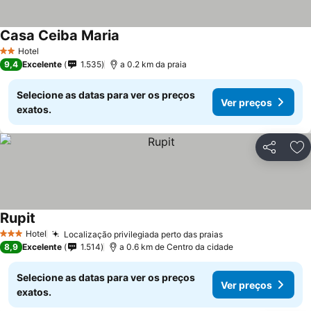
Casa Ceiba Maria
Hotel
2 Estrelas
9,4
Excelente
1.535
a 0.2 km da praia
Selecione as datas para ver os preços
Ver preços
exatos.
Partilhar
Ad
Rupit
Hotel
Localização privilegiada perto das praias
3 Estrelas
8,9
Excelente
1.514
a 0.6 km de Centro da cidade
Selecione as datas para ver os preços
Ver preços
exatos.