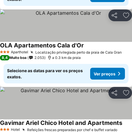
Partilhar
Ad
OLA Apartamentos Cala d'Or
Aparthotel
Localização privilegiada perto da praia de Cala Gran
3 Estrelas
8,4
Muito boa
2.053
a 0.3 km da praia
Selecione as datas para ver os preços
Ver preços
exatos.
Partilhar
Ad
Gavimar Ariel Chico Hotel and Apartments
Hotel
Refeições frescas preparadas por chef e buffet variado
3 Estrelas