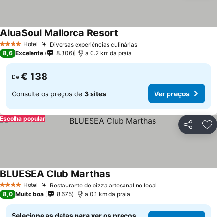
AluaSoul Mallorca Resort
Hotel
Diversas experiências culinárias
4 Estrelas
8,6
Excelente
8.306
a 0.2 km da praia
€ 138
De
Consulte os preços de
3 sites
Ver preços
Escolha popular
Partilhar
Ad
BLUESEA Club Marthas
Hotel
Restaurante de pizza artesanal no local
4 Estrelas
8,0
Muito boa
8.675
a 0.1 km da praia
Selecione as datas para ver os preços