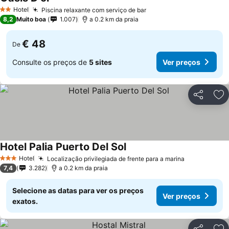
Hotel
Piscina relaxante com serviço de bar
2 Estrelas
8,2
Muito boa
1.007
a 0.2 km da praia
€ 48
De
Consulte os preços de
5 sites
Ver preços
Partilhar
Ad
Hotel Palia Puerto Del Sol
Hotel
Localização privilegiada de frente para a marina
3 Estrelas
7,4
3.282
a 0.2 km da praia
Selecione as datas para ver os preços
Ver preços
exatos.