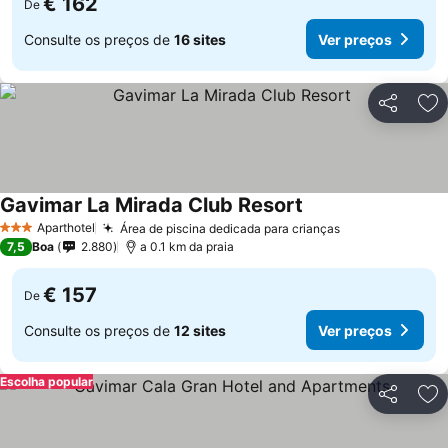
€ 162
De
Consulte os preços de
16 sites
Ver preços
Partilhar
Ad
Gavimar La Mirada Club Resort
Aparthotel
Área de piscina dedicada para crianças
3 Estrelas
7,5
Boa
2.880
a 0.1 km da praia
€ 157
De
Consulte os preços de
12 sites
Ver preços
Escolha popular
Partilhar
Ad