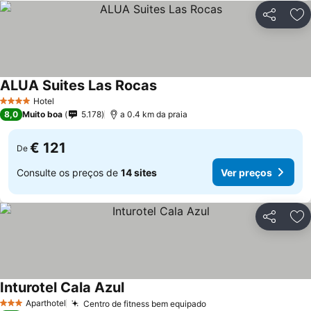
Partilhar
Ad
ALUA Suites Las Rocas
Hotel
4 Estrelas
8,0
Muito boa
5.178
a 0.4 km da praia
€ 121
De
Consulte os preços de
14 sites
Ver preços
Partilhar
Ad
Inturotel Cala Azul
Aparthotel
Centro de fitness bem equipado
3 Estrelas