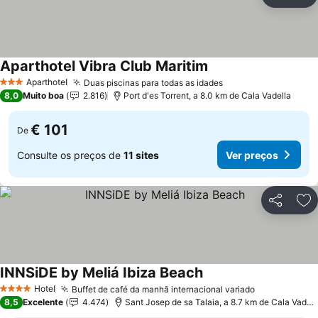
Partilhar
Ad
Aparthotel Vibra Club Maritim
Aparthotel
Duas piscinas para todas as idades
3 Estrelas
8,0
Muito boa
2.816
Port d'es Torrent, a 8.0 km de Cala Vadella
€ 101
De
Consulte os preços de
11 sites
Ver preços
Partilhar
Ad
INNSiDE by Meliá Ibiza Beach
Hotel
Buffet de café da manhã internacional variado
4 Estrelas
8,5
Excelente
4.474
Sant Josep de sa Talaia, a 8.7 km de Cala Vadella