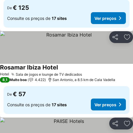
€ 125
De
Consulte os preços de
17 sites
Ver preços
Partilhar
Ad
Rosamar Ibiza Hotel
Hotel
Sala de jogos e lounge de TV dedicados
8,1
Muito boa
4.422
San Antonio, a 8.5 km de Cala Vadella
€ 57
De
Consulte os preços de
17 sites
Ver preços
Partilhar
Ad