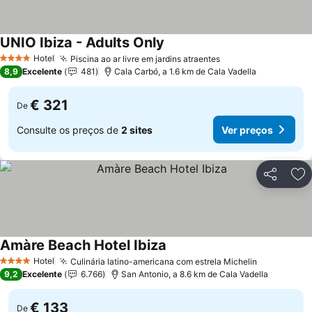
UNIO Ibiza - Adults Only
Hotel
Piscina ao ar livre em jardins atraentes
4 Estrelas
8,9
Excelente
481
Cala Carbó, a 1.6 km de Cala Vadella
€ 321
De
Consulte os preços de
2 sites
Ver preços
Partilhar
Ad
Amàre Beach Hotel Ibiza
Hotel
Culinária latino-americana com estrela Michelin
4 Estrelas
9,2
Excelente
6.766
San Antonio, a 8.6 km de Cala Vadella
€ 133
De