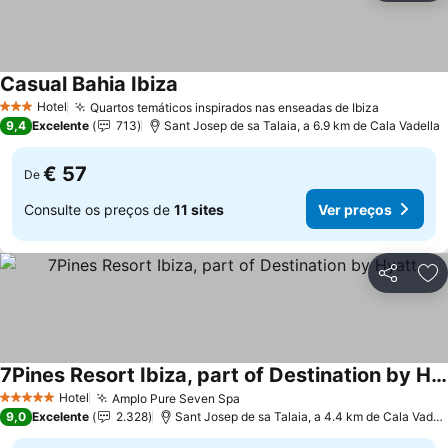
Casual Bahia Ibiza
Hotel
Quartos temáticos inspirados nas enseadas de Ibiza
3 Estrelas
9,4
Excelente
713
Sant Josep de sa Talaia, a 6.9 km de Cala Vadella
€ 57
De
Consulte os preços de
11 sites
Ver preços
Partilhar
Ad
7Pines Resort Ibiza, part of Destination by Hyatt
Hotel
Amplo Pure Seven Spa
5 Estrelas
9,0
Excelente
2.328
Sant Josep de sa Talaia, a 4.4 km de Cala Vadella