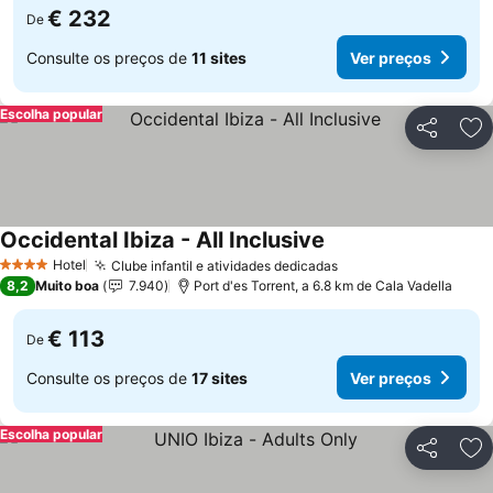
€ 232
De
Consulte os preços de
11 sites
Ver preços
Escolha popular
Partilhar
Ad
Occidental Ibiza - All Inclusive
Hotel
Clube infantil e atividades dedicadas
4 Estrelas
8,2
Muito boa
7.940
Port d'es Torrent, a 6.8 km de Cala Vadella
€ 113
De
Consulte os preços de
17 sites
Ver preços
Escolha popular
Partilhar
Ad