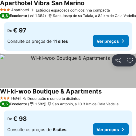
Aparthotel Vibra San Marino
Aparthotel
Estúdios espaçosos com cozinha compacta
3 Estrelas
8,8
Excelente
1.354
Sant Josep de sa Talaia, a 8.1 km de Cala Vadella
€ 97
De
Consulte os preços de
11 sites
Ver preços
Partilhar
Ad
Wi-ki-woo Boutique & Apartments
Hotel
Decoração e conceito distintos
3 Estrelas
8,5
Excelente
1.582
San Antonio, a 10.3 km de Cala Vadella
€ 98
De
Consulte os preços de
6 sites
Ver preços