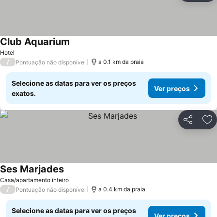
Club Aquarium
Hotel
/
a 0.1 km da praia
Pontuação não disponível
Selecione as datas para ver os preços
Ver preços
exatos.
Partilhar
Ad
Ses Marjades
Casa/apartamento inteiro
/
a 0.4 km da praia
Pontuação não disponível
Selecione as datas para ver os preços
Ver preços