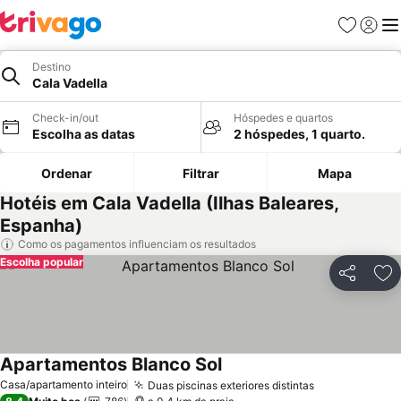
Favoritos
Iniciar
Me
Destino
Cala Vadella
Check-in/out
Hóspedes e quartos
Escolha as datas
2 hóspedes, 1 quarto.
Ordenar
Filtrar
Mapa
Hotéis em Cala Vadella (Ilhas Baleares,
Espanha)
Como os pagamentos influenciam os resultados
Escolha popular
Partilhar
Ad
Apartamentos Blanco Sol
Casa/apartamento inteiro
Duas piscinas exteriores distintas