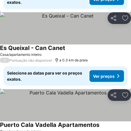
exatos.
Partilhar
Ad
Es Queixal - Can Canet
Casa/apartamento inteiro
/
a 0.3 km da praia
Pontuação não disponível
Selecione as datas para ver os preços
Ver preços
exatos.
Partilhar
Ad
Puerto Cala Vadella Apartamentos