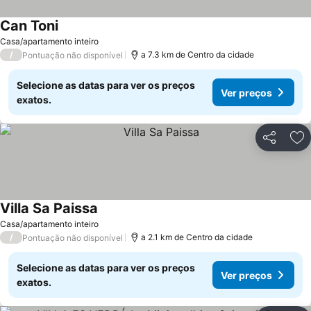
Can Toni
Casa/apartamento inteiro
/
a 7.3 km de Centro da cidade
Pontuação não disponível
Selecione as datas para ver os preços
Ver preços
exatos.
Partilhar
Ad
Villa Sa Paissa
Casa/apartamento inteiro
/
a 2.1 km de Centro da cidade
Pontuação não disponível
Selecione as datas para ver os preços
Ver preços
exatos.