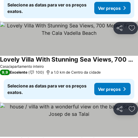
Selecione as datas para ver os preços
Ver preços
exatos.
Partilhar
Ad
Lovely Villa With Stunning Sea Views, 700 Meters From The Cala Vadella Beach
Casa/apartamento inteiro
9,9
Excelente
100
a 1.0 km de Centro da cidade
Selecione as datas para ver os preços
Ver preços
exatos.
Partilhar
Ad