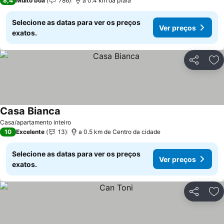
8,4
Muito boa
786
a 0.4 km da praia
Selecione as datas para ver os preços
Ver preços
exatos.
Partilhar
Ad
Casa Bianca
Casa/apartamento inteiro
10
Excelente
13
a 0.5 km de Centro da cidade
Selecione as datas para ver os preços
Ver preços
exatos.
Partilhar
Ad