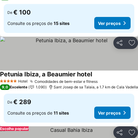
€ 100
De
Consulte os preços de
15 sites
Ver preços
Partilhar
Ad
Petunia Ibiza, a Beaumier hotel
Hotel
Comodidades de bem-estar e fitness
5 Estrelas
9,0
Excelente
1.090
Sant Josep de sa Talaia, a 1.7 km de Cala Vadella
€ 289
De
Consulte os preços de
11 sites
Ver preços
Escolha popular
Partilhar
Ad