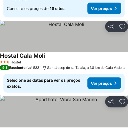
Consulte os preços de
18 sites
Ver preços
Partilhar
Ad
Hostal Cala Moli
Hostel
3 Estrelas
9,1
Excelente
583
Sant Josep de sa Talaia, a 1.8 km de Cala Vadella
Selecione as datas para ver os preços
Ver preços
exatos.
Partilhar
Ad