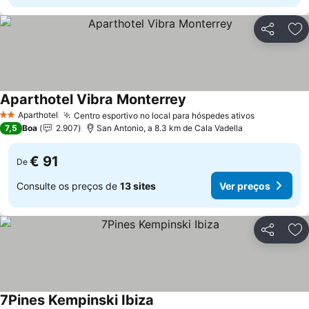
Partilhar
Ad
Aparthotel Vibra Monterrey
Aparthotel
Centro esportivo no local para hóspedes ativos
2 Estrelas
7,5
Boa
2.907
San Antonio, a 8.3 km de Cala Vadella
€ 91
De
Consulte os preços de
13 sites
Ver preços
Partilhar
Ad
7Pines Kempinski Ibiza