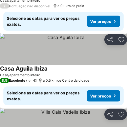
Casa/apartamento inteiro
/
a 0.1 km da praia
Pontuação não disponível
Selecione as datas para ver os preços
Ver preços
exatos.
Partilhar
Ad
Casa Aguila Ibiza
Casa/apartamento inteiro
8,5
Excelente
4
a 0.5 km de Centro da cidade
Selecione as datas para ver os preços
Ver preços
exatos.
Partilhar
Ad