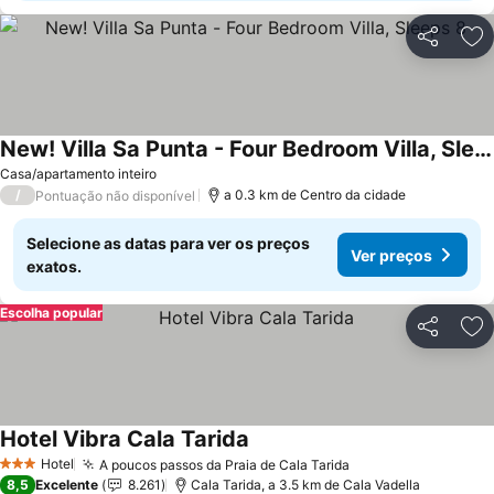
Partilhar
Ad
New! Villa Sa Punta - Four Bedroom Villa, Sleeps 8
Casa/apartamento inteiro
/
a 0.3 km de Centro da cidade
Pontuação não disponível
Selecione as datas para ver os preços
Ver preços
exatos.
Escolha popular
Partilhar
Ad
Hotel Vibra Cala Tarida
Hotel
A poucos passos da Praia de Cala Tarida
3 Estrelas
8,5
Excelente
8.261
Cala Tarida, a 3.5 km de Cala Vadella