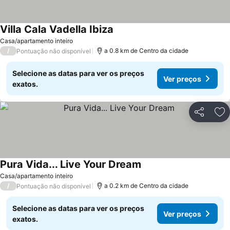
Villa Cala Vadella Ibiza
Casa/apartamento inteiro
/
a 0.8 km de Centro da cidade
Pontuação não disponível
Selecione as datas para ver os preços
Ver preços
exatos.
Partilhar
Ad
Pura Vida... Live Your Dream
Casa/apartamento inteiro
/
a 0.2 km de Centro da cidade
Pontuação não disponível
Selecione as datas para ver os preços
Ver preços
exatos.