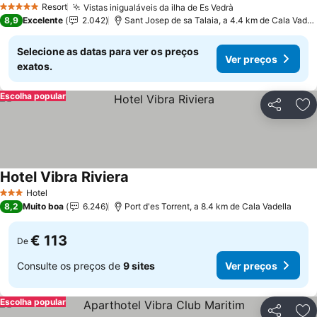
Resort
Vistas inigualáveis da ilha de Es Vedrà
5 Estrelas
8,9
Excelente
2.042
Sant Josep de sa Talaia, a 4.4 km de Cala Vadella
Selecione as datas para ver os preços
Ver preços
exatos.
Escolha popular
Partilhar
Ad
Hotel Vibra Riviera
Hotel
3 Estrelas
8,2
Muito boa
6.246
Port d'es Torrent, a 8.4 km de Cala Vadella
€ 113
De
Consulte os preços de
9 sites
Ver preços
Escolha popular