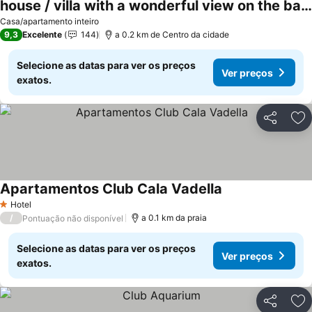
house / villa with a wonderful view on the bay - Sant Josep de sa Talai
Casa/apartamento inteiro
9,3
Excelente
144
a 0.2 km de Centro da cidade
Selecione as datas para ver os preços
Ver preços
exatos.
Partilhar
Ad
Apartamentos Club Cala Vadella
Hotel
1 Estrelas
/
a 0.1 km da praia
Pontuação não disponível
Selecione as datas para ver os preços
Ver preços
exatos.
Partilhar
Ad