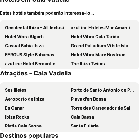
Estes hotéis também poderão interessá-lo...
Occidental Ibiza - All Inclusive
azuLine Hoteles Mar Amantis & II
Hotel Vibra Algarb
Hotel Vibra Cala Tarida
Casual Bahia Ibiza
Grand Palladium White Island Resort & Spa
FERGUS Style Bahamas
Hotel Vibra Mare Nostrum
azuLine Hotel Bergantin
The Ibiza Twiins
Atrações - Cala Vadella
azuLine Hotel Pacific
Hotel Vibra Riviera
Hotel Vibra S'Estanyol
Eurostars Puerto de Ibiza
Ses Illetes
Porto de Santo Antonio de Portmany
INNSiDE by Meliá Ibiza Beach
Hotel Royal Plaza
Aeroporto de Ibiza
Playa d'en Bossa
azuLine Hotel S'Anfora & Fleming
Hotel Vibra San Remo
Es Canar
Torre des Carregador de Sal
Eurostars Ibiza
Ushuaia Ibiza Beach Hotel - Adults Only
Ibiza Rocks
Cala Bassa
Rosamar Ibiza Hotel
Hotel Tropical
Platja Cala Saona
Santa Eulària
Coral Star Hotel & Apartments
Grand Palladium Select Palace Ibiza
Destinos populares
Sa Real
Es Pujols
Hotel Vibra District - Adults Only
Invisa Hotel Es Pla - Adults Only