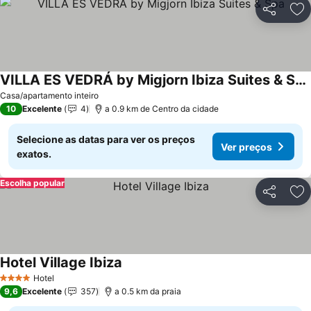
Partilhar
Ad
VILLA ES VEDRÁ by Migjorn Ibiza Suites & Spa
Casa/apartamento inteiro
10
Excelente
4
a 0.9 km de Centro da cidade
Selecione as datas para ver os preços
Ver preços
exatos.
Escolha popular
Partilhar
Ad
Hotel Village Ibiza
Hotel
4 Estrelas
9,6
Excelente
357
a 0.5 km da praia