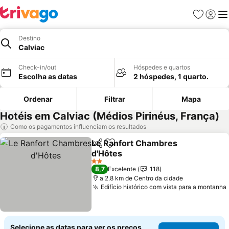
Favoritos
Iniciar
Me
Destino
Calviac
Check-in/out
Hóspedes e quartos
Escolha as datas
2 hóspedes, 1 quarto.
Ordenar
Filtrar
Mapa
Hotéis em Calviac (Médios Pirinéus, França)
Como os pagamentos influenciam os resultados
Le Ranfort Chambres
Partilhar
Adicionar aos favoritos
d'Hôtes
Ver preços
2 Estrelas
8,7
Excelente
118
a 2.8 km de Centro da cidade
Edifício histórico com vista para a montanha
Selecione as datas para ver os preços