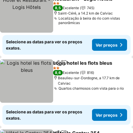
Ver preços
2 Estrelas
8,5
Excelente
745
Saint-Céré, a 14.2 km de Calviac
Localização à beira do rio com vistas
panorâmicas
Selecione as datas para ver os preços
Ver preços
exatos.
Logis hotel les flots bleus
Partilhar
Adicionar aos favoritos
2 Estrelas
8,6
Excelente
816
Beaulieu-sur-Dordogne, a 17.7 km de
Calviac
Quartos charmosos com vista para o rio
Ver
Selecione as datas para ver os preços
Ver preços
exatos.