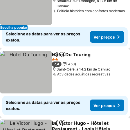
Beaulieu-sur-Dordogne, a 17.6 km de
Calviac
Edifício histórico com confortos modernos
Ve
Escolha popular
Selecione as datas para ver os preços
Ver preços
exatos.
Hotel Du Touring
Partilhar
Adicionar aos favoritos
Ver preç
2 Estrelas
7,4
450
Saint-Céré, a 14.2 km de Calviac
Atividades aquáticas recreativas
Ver preç
Selecione as datas para ver os preços
Ver preços
exatos.
Le Victor Hugo - Hôtel et
Partilhar
Adicionar aos favoritos
Restaurant - Logis Hôtels