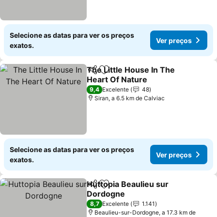
Selecione as datas para ver os preços
Ver preços
exatos.
The Little House In The
Partilhar
Adicionar aos favoritos
Heart Of Nature
Ver preços
9,4
Excelente
48
Siran, a 6.5 km de Calviac
Selecione as datas para ver os preços
Ver preços
exatos.
Huttopia Beaulieu sur
Partilhar
Adicionar aos favoritos
Dordogne
Ver preços
8,7
Excelente
1.141
Beaulieu-sur-Dordogne, a 17.3 km de