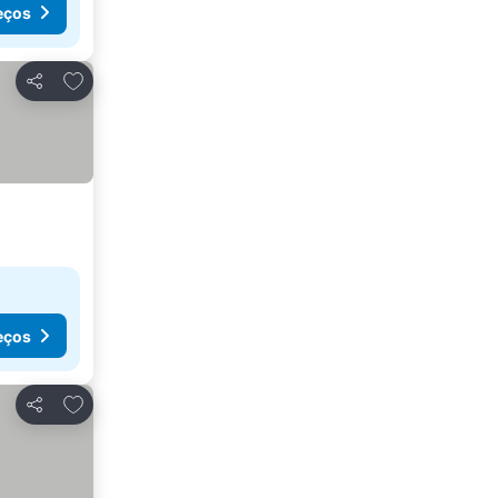
eços
Adicionar aos favoritos
Partilhar
eços
Adicionar aos favoritos
Partilhar