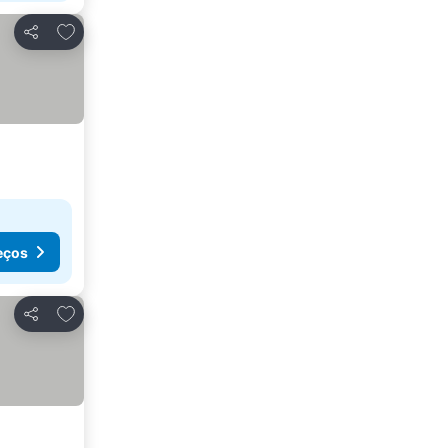
Adicionar aos favoritos
Partilhar
eços
Adicionar aos favoritos
Partilhar