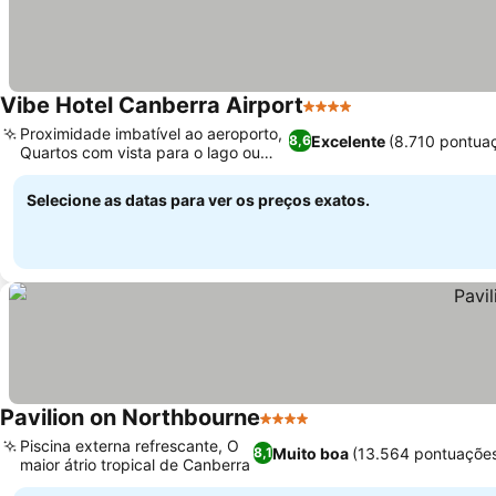
Vibe Hotel Canberra Airport
4 Estrelas
Proximidade imbatível ao aeroporto,
Excelente
(8.710 pontua
8,6
Quartos com vista para o lago ou
pista
Selecione as datas para ver os preços exatos.
Pavilion on Northbourne
4 Estrelas
Piscina externa refrescante, O
Muito boa
(13.564 pontuaçõe
8,1
maior átrio tropical de Canberra