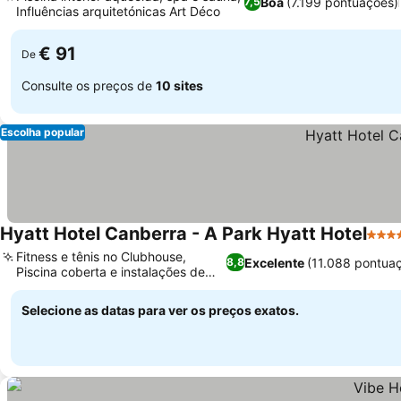
Boa
(7.199 pontuações)
7,5
Influências arquitetónicas Art Déco
€ 91
De
Consulte os preços de
10 sites
Escolha popular
Hyatt Hotel Canberra - A Park Hyatt Hotel
5 Est
Fitness e tênis no Clubhouse,
Excelente
(11.088 pontua
8,8
Piscina coberta e instalações de
bem-estar
Selecione as datas para ver os preços exatos.