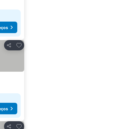
eços
Adicionar aos favoritos
Partilhar
eços
Adicionar aos favoritos