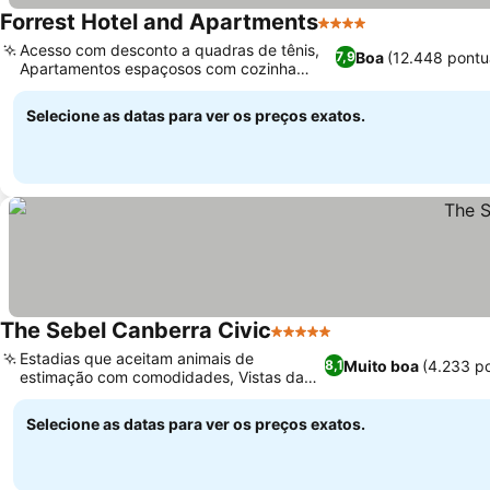
Forrest Hotel and Apartments
4 Estrelas
Acesso com desconto a quadras de tênis,
Boa
(12.448 pontu
7,9
Apartamentos espaçosos com cozinha
completa
Selecione as datas para ver os preços exatos.
The Sebel Canberra Civic
5 Estrelas
Estadias que aceitam animais de
Muito boa
(4.233 p
8,1
estimação com comodidades, Vistas da
cidade e do interior
Selecione as datas para ver os preços exatos.