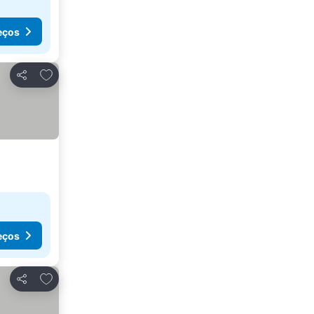
eços
Adicionar aos favoritos
Partilhar
eços
Adicionar aos favoritos
Partilhar