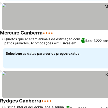
Mercure Canberra
4 Estrelas
Quartos que aceitam animais de estimação com
Boa
(7.222 po
7,9
pátios privados, Acomodações exclusivas em
estilo loft
Selecione as datas para ver os preços exatos.
Rydges Canberra
4 Estrelas
Piscina interior aquecida, spa e sauna,