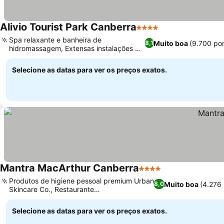
Alivio Tourist Park Canberra
4 Estrelas
Spa relaxante e banheira de
Muito boa
(9.700 po
8,1
hidromassagem, Extensas instalações de
lazer para a família
Selecione as datas para ver os preços exatos.
Mantra MacArthur Canberra
4 Estrelas
Produtos de higiene pessoal premium Urban
Muito boa
(4.276
8,0
Skincare Co., Restaurante
grego/mediterrâneo no local
Selecione as datas para ver os preços exatos.