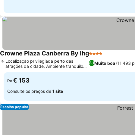
Crowne Plaza Canberra By Ihg
4 Estrelas
Localização privilegiada perto das
Muito boa
(11.493 
8,1
atrações da cidade, Ambiente tranquilo
de parque e vistas
€ 153
De
Consulte os preços de
1 site
Escolha popular