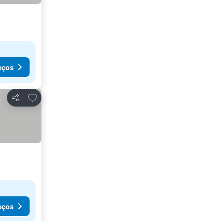
eços
Adicionar aos favoritos
Partilhar
eços