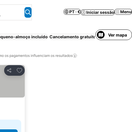
PT · €
Menu
Iniciar sessão
.
Ver mapa
queno-almoço incluído
Cancelamento gratuito
Piscina
Aparthot
o os pagamentos influenciam os resultados
Adicionar aos favoritos
Partilhar