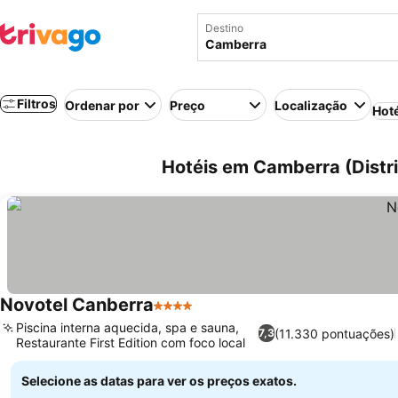
Destino
Filtros
Ordenar por
Preço
Localização
Hot
Hotéis em Camberra (Distrit
Novotel Canberra
4 Estrelas
Piscina interna aquecida, spa e sauna,
(11.330 pontuações)
7,3
Restaurante First Edition com foco local
Selecione as datas para ver os preços exatos.