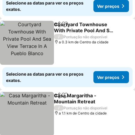
Selecione as datas para ver os preços
Ver preços
exatos.
Courtyard Townhouse
Partilhar
Adicionar aos favoritos
With Private Pool And Sea
View Terrace In A Pueblo
/
Pontuação não disponível
Blanco
a 0.3 km de Centro da cidade
Selecione as datas para ver os preços
Ver preços
exatos.
Casa Margaritha -
Partilhar
Adicionar aos favoritos
Mountain Retreat
/
Pontuação não disponível
a 1.1 km de Centro da cidade