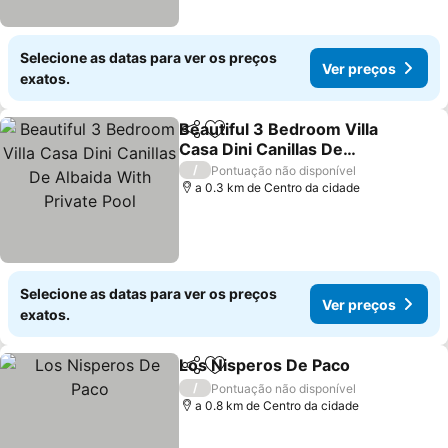
Selecione as datas para ver os preços
Ver preços
exatos.
Beautiful 3 Bedroom Villa
Partilhar
Adicionar aos favoritos
Casa Dini Canillas De
Albaida With Private Pool
/
Pontuação não disponível
a 0.3 km de Centro da cidade
Selecione as datas para ver os preços
Ver preços
exatos.
Los Nisperos De Paco
Partilhar
Adicionar aos favoritos
/
Pontuação não disponível
a 0.8 km de Centro da cidade