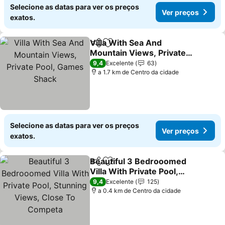
Selecione as datas para ver os preços
Ver preços
exatos.
Villa With Sea And
Partilhar
Adicionar aos favoritos
Mountain Views, Private
Pool, Games Shack
9,4
Excelente
63
a 1.7 km de Centro da cidade
Selecione as datas para ver os preços
Ver preços
exatos.
Beautiful 3 Bedrooomed
Partilhar
Adicionar aos favoritos
Villa With Private Pool,
Stunning Views, Close To
9,4
Excelente
125
Competa
a 0.4 km de Centro da cidade