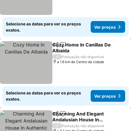
Selecione as datas para ver os preços
Ver preços
exatos.
Cozy Home In Canillas De
Partilhar
Adicionar aos favoritos
Albaida
/
Pontuação não disponível
a 1.6 km de Centro da cidade
Selecione as datas para ver os preços
Ver preços
exatos.
Charming And Elegant
Partilhar
Adicionar aos favoritos
Andalusian House In
Authentic White
/
Pontuação não disponível
a 0.1 km de Centro da cidade