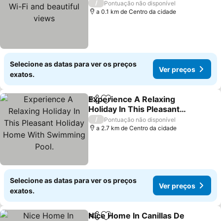
beautiful views
/
Pontuação não disponível
a 0.1 km de Centro da cidade
Selecione as datas para ver os preços
Ver preços
exatos.
Experience A Relaxing
Partilhar
Adicionar aos favoritos
Holiday In This Pleasant
Holiday Home With
/
Pontuação não disponível
Swimming Pool.
a 2.7 km de Centro da cidade
Selecione as datas para ver os preços
Ver preços
exatos.
Nice Home In Canillas De
Partilhar
Adicionar aos favoritos