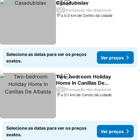
Casadubislav
Partilhar
Adicionar aos favoritos
/
Pontuação não disponível
a 0.0 km de Centro da cidade
Selecione as datas para ver os preços
Ver preços
exatos.
Two-bedroom Holiday
Partilhar
Adicionar aos favoritos
Home In Canillas De
Albaida
/
Pontuação não disponível
a 0.1 km de Centro da cidade
Selecione as datas para ver os preços
Ver preços
exatos.