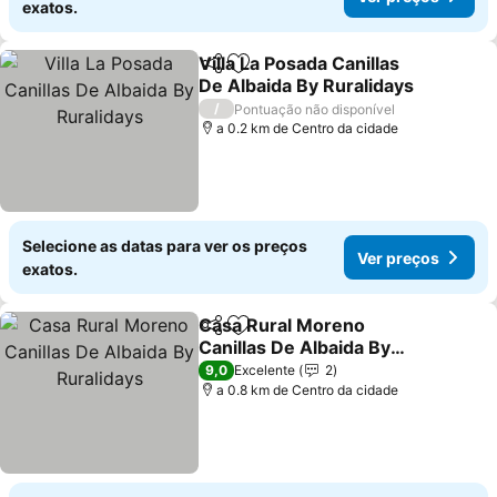
exatos.
Villa La Posada Canillas
Partilhar
Adicionar aos favoritos
De Albaida By Ruralidays
/
Pontuação não disponível
a 0.2 km de Centro da cidade
Selecione as datas para ver os preços
Ver preços
exatos.
Casa Rural Moreno
Partilhar
Adicionar aos favoritos
Canillas De Albaida By
Ruralidays
9,0
Excelente
2
a 0.8 km de Centro da cidade