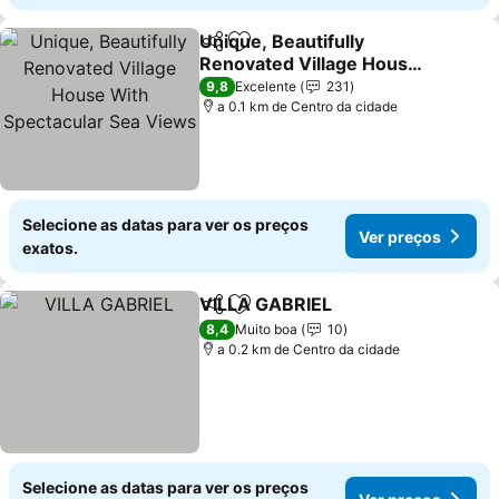
Unique, Beautifully
Partilhar
Adicionar aos favoritos
Renovated Village House
With Spectacular Sea
9,8
Excelente
231
Views
a 0.1 km de Centro da cidade
Selecione as datas para ver os preços
Ver preços
exatos.
VILLA GABRIEL
Partilhar
Adicionar aos favoritos
8,4
Muito boa
10
a 0.2 km de Centro da cidade
Selecione as datas para ver os preços