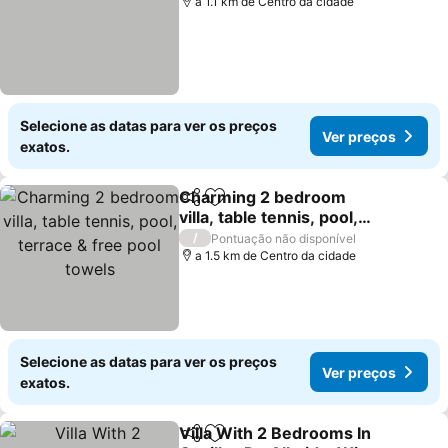
a 1.1 km de Centro da cidade
Selecione as datas para ver os preços
Ver preços
exatos.
Charming 2 bedroom
Partilhar
Adicionar aos favoritos
villa, table tennis, pool,
terrace & free pool
/
Pontuação não disponível
towels
a 1.5 km de Centro da cidade
Selecione as datas para ver os preços
Ver preços
exatos.
Villa With 2 Bedrooms In
Partilhar
Adicionar aos favoritos