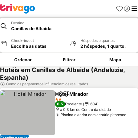
Favoritos
Iniciar
Me
Destino
Canillas de Albaida
Check-in/out
Hóspedes e quartos
Escolha as datas
2 hóspedes, 1 quarto.
Ordenar
Filtrar
Mapa
Hotéis em Canillas de Albaida (Andaluzia,
Espanha)
Como os pagamentos influenciam os resultados
Hotel Mirador
Partilhar
Adicionar aos favoritos
2 Estrelas
8,5
Excelente
604
a 0.3 km de Centro da cidade
Piscina exterior com cenário pitoresco
Escolha popular