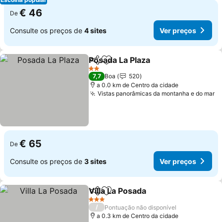
€ 46
De
Consulte os preços de
4 sites
Ver preços
Posada La Plaza
Partilhar
Adicionar aos favoritos
2 Estrelas
7,7
Boa
520
a 0.0 km de Centro da cidade
Vistas panorâmicas da montanha e do mar
€ 65
De
Consulte os preços de
3 sites
Ver preços
Villa La Posada
Partilhar
Adicionar aos favoritos
3 Estrelas
/
Pontuação não disponível
a 0.3 km de Centro da cidade