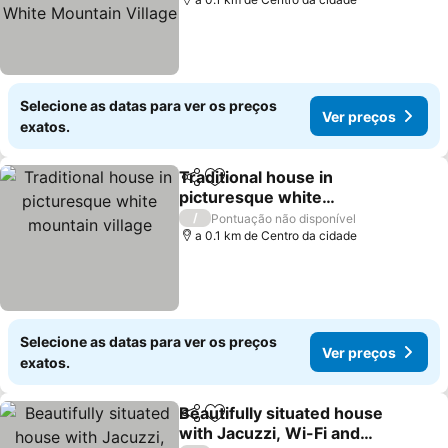
Mountain Village
Selecione as datas para ver os preços
Ver preços
exatos.
Traditional house in
Partilhar
Adicionar aos favoritos
picturesque white
mountain village
/
Pontuação não disponível
a 0.1 km de Centro da cidade
Selecione as datas para ver os preços
Ver preços
exatos.
Beautifully situated house
Partilhar
Adicionar aos favoritos
with Jacuzzi, Wi-Fi and