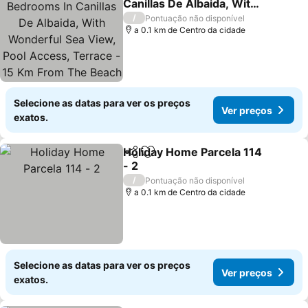
Canillas De Albaida, With
Wonderful Sea View, Pool
/
Pontuação não disponível
Access, Terrace - 15 Km
a 0.1 km de Centro da cidade
From The Beach
Selecione as datas para ver os preços
Ver preços
exatos.
Holiday Home Parcela 114
Partilhar
Adicionar aos favoritos
- 2
/
Pontuação não disponível
a 0.1 km de Centro da cidade
Selecione as datas para ver os preços
Ver preços
exatos.