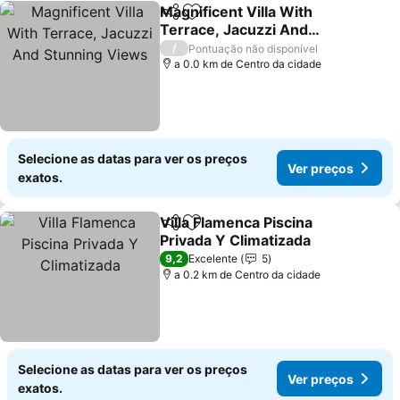
Magnificent Villa With
Partilhar
Adicionar aos favoritos
Terrace, Jacuzzi And
Stunning Views
/
Pontuação não disponível
a 0.0 km de Centro da cidade
Selecione as datas para ver os preços
Ver preços
exatos.
Villa Flamenca Piscina
Partilhar
Adicionar aos favoritos
Privada Y Climatizada
9,2
Excelente
5
a 0.2 km de Centro da cidade
Selecione as datas para ver os preços
Ver preços
exatos.