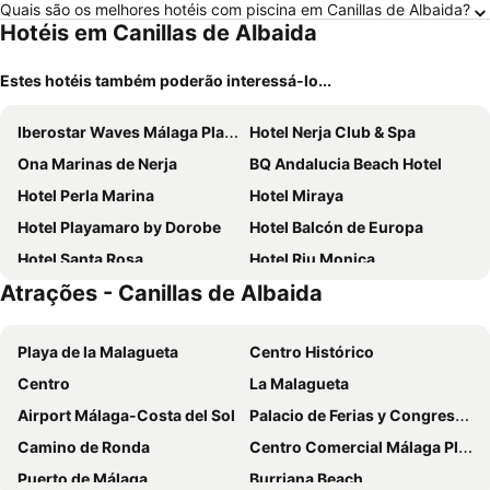
Quais são os melhores hotéis com piscina em Canillas de Albaida?
Hotéis em Canillas de Albaida
Estes hotéis também poderão interessá-lo...
Iberostar Waves Málaga Playa
Hotel Nerja Club & Spa
Ona Marinas de Nerja
BQ Andalucia Beach Hotel
Hotel Perla Marina
Hotel Miraya
Hotel Playamaro by Dorobe
Hotel Balcón de Europa
Hotel Santa Rosa
Hotel Riu Monica
Atrações - Canillas de Albaida
Hotel Toboso Chaparil
Hotel Torremar - Mares
Hotel Mirador
Hotel Rural Almazara
Playa de la Malagueta
Centro Histórico
Beneste Villa Flamenca Hotel
MB Boutique Hotel
Centro
La Malagueta
Hostal Marissal by Dorobe
Hotel Los Arcos
Airport Málaga-Costa del Sol
Palacio de Ferias y Congresos de Málaga
Apartamento La Canela
Mainake Costa del Sol
Camino de Ronda
Centro Comercial Málaga Plaza
Hotel Bajamar
Hostal Luna de Nerja HMA 02340
Puerto de Málaga
Burriana Beach
Hotel Nerja Club
Hotel Al Andalus