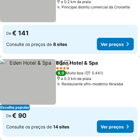
a 0.2 km da praia
Principal distrito comercial da Croisette
€ 141
De
Consulte os preços de
8 sites
Ver preços
Eden Hotel & Spa
Partilhar
Adicionar aos favoritos
4 Estrelas
8,0
Muito boa
5.441
a 0.3 km da praia
Restaurante afro-moderno Akwaba
Escolha popular
€ 90
De
Consulte os preços de
14 sites
Ver preços