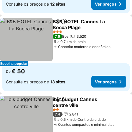
Consulte os preços de
12 sites
Ver preços
B&B HOTEL Cannes La
Partilhar
Adicionar aos favoritos
Bocca Plage
3 Estrelas
7,6
Boa
3.520
a 0.7 km da praia
Conceito moderno e econômico
Escolha popular
€ 50
De
Consulte os preços de
13 sites
Ver preços
ibis budget Cannes
Partilhar
Adicionar aos favoritos
centre ville
2 Estrelas
7,4
2.841
a 0.5 km de Centro da cidade
Quartos compactos e minimalistas