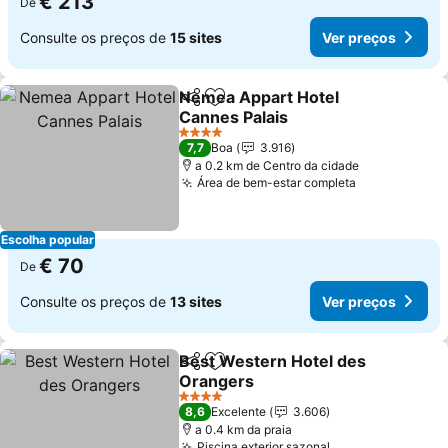
€ 213
De
Consulte os preços de
15 sites
Ver preços
Nemea Appart Hotel
Partilhar
Adicionar aos favoritos
Cannes Palais
4 Estrelas
7,7
Boa
3.916
a 0.2 km de Centro da cidade
Área de bem-estar completa
Escolha popular
€ 70
De
Consulte os preços de
13 sites
Ver preços
Best Western Hotel des
Partilhar
Adicionar aos favoritos
Orangers
4 Estrelas
8,6
Excelente
3.606
a 0.4 km da praia
Piscina exterior sazonal