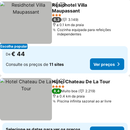
Residhotel Villa
Partilhar
Adicionar aos favoritos
Maupassant
3 Estrelas
6,3
3.149
a 0.1 km da praia
Cozinha equipada para refeições
independentes
Escolha popular
€ 44
De
Consulte os preços de
11 sites
Ver preços
Hotel Chateau De La Tour
Partilhar
Adicionar aos favoritos
4 Estrelas
8,4
Muito boa
2.219
a 0.4 km da praia
Piscina infinita sazonal ao ar livre
Selecione as datas para ver os preços