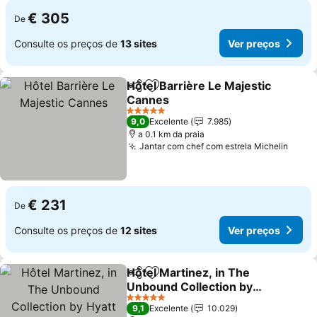
€ 305
De
Consulte os preços de
13 sites
Ver preços
Hôtel Barrière Le Majestic
Partilhar
Adicionar aos favoritos
Cannes
5 Estrelas
9,0
Excelente
7.985
a 0.1 km da praia
Jantar com chef com estrela Michelin
€ 231
De
Consulte os preços de
12 sites
Ver preços
Hôtel Martinez, in The
Partilhar
Adicionar aos favoritos
Unbound Collection by
Hyatt
5 Estrelas
9,1
Excelente
10.029