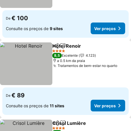
€ 100
De
Consulte os preços de
9 sites
Ver preços
Hotel Renoir
Partilhar
Adicionar aos favoritos
4 Estrelas
8,5
Excelente
4.123
a 0.5 km da praia
Tratamentos de bem-estar no quarto
€ 89
De
Consulte os preços de
11 sites
Ver preços
Crisol Lumière
Partilhar
Adicionar aos favoritos
4 Estrelas