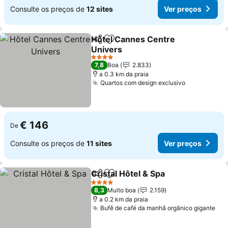
Consulte os preços de
12 sites
Ver preços
Hôtel Cannes Centre
Partilhar
Adicionar aos favoritos
Univers
4 Estrelas
7,8
Boa
2.833
a 0.3 km da praia
Quartos com design exclusivo
€ 146
De
Consulte os preços de
11 sites
Ver preços
Cristal Hôtel & Spa
Partilhar
Adicionar aos favoritos
4 Estrelas
8,3
Muito boa
2.159
a 0.2 km da praia
Bufê de café da manhã orgânico gigante