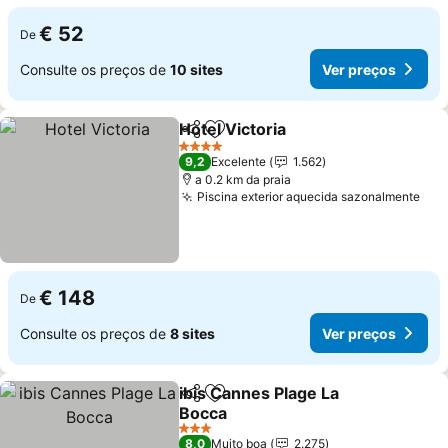
€ 52
De
Consulte os preços de
10 sites
Ver preços
Hotel Victoria
Partilhar
Adicionar aos favoritos
4 Estrelas
9,2
Excelente
1.562
a 0.2 km da praia
Piscina exterior aquecida sazonalmente
€ 148
De
Consulte os preços de
8 sites
Ver preços
ibis Cannes Plage La
Partilhar
Adicionar aos favoritos
Bocca
3 Estrelas
8,0
Muito boa
2.275