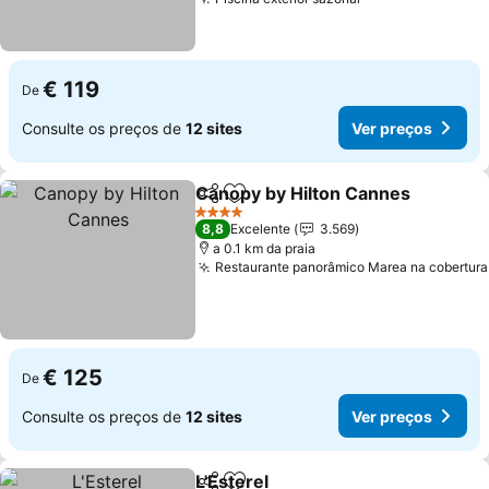
€ 119
De
Consulte os preços de
12 sites
Ver preços
Canopy by Hilton Cannes
Partilhar
Adicionar aos favoritos
4 Estrelas
8,8
Excelente
3.569
a 0.1 km da praia
Restaurante panorâmico Marea na cobertura
€ 125
De
Consulte os preços de
12 sites
Ver preços
L'Esterel