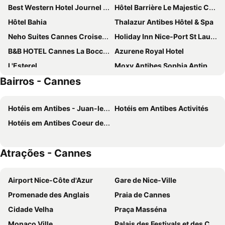
Best Western Hotel Journel Antibes
Hôtel Barrière Le Majestic Cannes
Hôtel Bahia
Thalazur Antibes Hôtel & Spa
Neho Suites Cannes Croisette
Holiday Inn Nice-Port St Laurent by IHG
B&B HOTEL Cannes La Bocca Plage
Azurene Royal Hotel
L'Esterel
Moxy Antibes Sophia Antipolis
Bairros - Cannes
Hotel des Victoires by Soniho
ibis Cannes Plage La Bocca
Hotel Abrial by Soniho
Résidence Héliotel Marine
Hotéis em Antibes - Juan-les-Pins Balnéaires
Hotéis em Antibes Activités
Royal Antibes - Luxury Hotel, Résidence, Beach & Spa
Novotel Suites Cannes Centre
Hotéis em Antibes Coeur de Ville
ibis Styles Antibes
The Originals Résidence, Les Strélitzias
Chanteclair
Eden Hotel & Spa
Atrações - Cannes
OKKO Hotels Cannes Centre
Mercure Cannes Mandelieu
ibis Cannes Centre
Canopy by Hilton Cannes
Airport Nice-Côte d'Azur
Gare de Nice-Ville
The Originals City, Hôtel Galaxie, Nice Aéroport
Radisson Hotel Cannes Seaside
Promenade des Anglais
Praia de Cannes
ibis budget Cannes centre ville
Mondrian Cannes
Cidade Velha
Praça Masséna
Hôtel Montaigne & Spa
Hôtel Courbet
Monaco Ville
Palais des Festivals et des Congrès