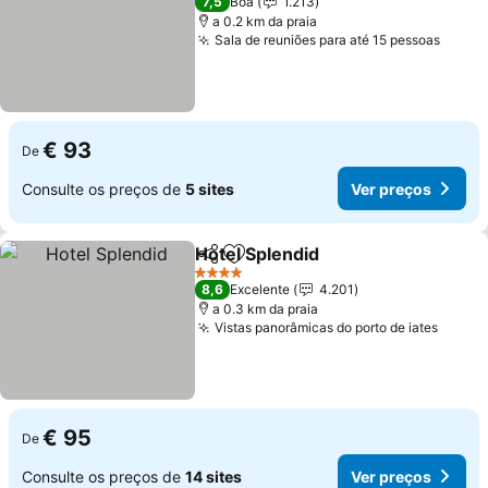
7,5
Boa
1.213
a 0.2 km da praia
Sala de reuniões para até 15 pessoas
€ 93
De
Consulte os preços de
5 sites
Ver preços
Hotel Splendid
Partilhar
Adicionar aos favoritos
4 Estrelas
8,6
Excelente
4.201
a 0.3 km da praia
Vistas panorâmicas do porto de iates
€ 95
De
Consulte os preços de
14 sites
Ver preços