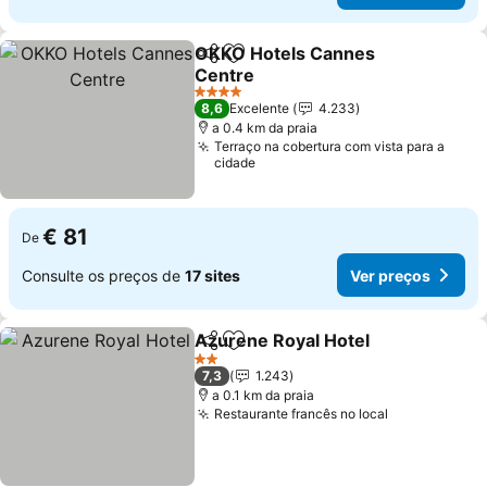
OKKO Hotels Cannes
Partilhar
Adicionar aos favoritos
Centre
4 Estrelas
8,6
Excelente
4.233
a 0.4 km da praia
Terraço na cobertura com vista para a
cidade
€ 81
De
Consulte os preços de
17 sites
Ver preços
Azurene Royal Hotel
Partilhar
Adicionar aos favoritos
2 Estrelas
7,3
1.243
a 0.1 km da praia
Restaurante francês no local