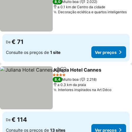
8,0
Muito boa
2.022
a 0.1 km de Centro da cidade
Decoração eclética e quartos inteligentes
€ 71
De
Consulte os preços de
1 site
Ver preços
Juliana Hotel Cannes
Partilhar
Adicionar aos favoritos
4 Estrelas
8,4
Muito boa
2.218
a 0.3 km da praia
Interiores inspirados na Art Déco
€ 114
De
Consulte os preços de
13 sites
Ver preços