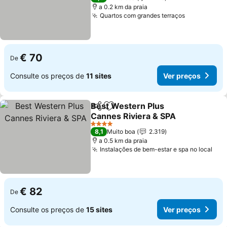
a 0.2 km da praia
Quartos com grandes terraços
€ 70
De
Consulte os preços de
11 sites
Ver preços
Best Western Plus
Partilhar
Adicionar aos favoritos
Cannes Riviera & SPA
4 Estrelas
8,1
Muito boa
2.319
a 0.5 km da praia
Instalações de bem-estar e spa no local
€ 82
De
Consulte os preços de
15 sites
Ver preços