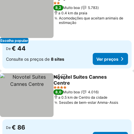
Partilhar
Adicionar aos favoritos
2 Estrelas
8,2
Muito boa
5.783
a 0.4 km da praia
Acomodações que aceitam animais de
estimação
Escolha popular
€ 44
De
Consulte os preços de
8 sites
Ver preços
Novotel Suites Cannes
Partilhar
Adicionar aos favoritos
Centre
4 Estrelas
8,0
Muito boa
4.016
a 0.5 km de Centro da cidade
Sessões de bem-estar Amma-Assis
€ 86
De