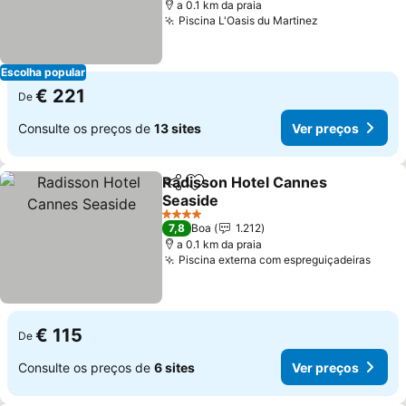
a 0.1 km da praia
Piscina L'Oasis du Martinez
Escolha popular
€ 221
De
Consulte os preços de
13 sites
Ver preços
Radisson Hotel Cannes
Partilhar
Adicionar aos favoritos
Seaside
4 Estrelas
7,8
Boa
1.212
a 0.1 km da praia
Piscina externa com espreguiçadeiras
€ 115
De
Consulte os preços de
6 sites
Ver preços