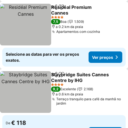
Residéal Premium
Partilhar
Adicionar aos favoritos
Cannes
4 Estrelas
7,5
Boa
1.509
a 0.2 km da praia
Apartamentos com cozinha
Selecione as datas para ver os preços
Ver preços
exatos.
Staybridge Suites Cannes
Partilhar
Adicionar aos favoritos
Centre by IHG
4 Estrelas
9,2
Excelente
2.168
a 0.6 km da praia
Terraço tranquilo para café da manhã no
jardim
€ 118
De