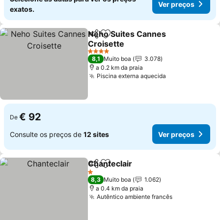
Ver preços
exatos.
Neho Suites Cannes
Partilhar
Adicionar aos favoritos
Croisette
4 Estrelas
8,1
Muito boa
3.078
a 0.2 km da praia
Piscina externa aquecida
€ 92
De
Consulte os preços de
12 sites
Ver preços
Chanteclair
Partilhar
Adicionar aos favoritos
1 Estrelas
8,3
Muito boa
1.062
a 0.4 km da praia
Autêntico ambiente francês