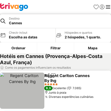
Favoritos
Iniciar
Me
Destino
Cannes
Check-in/out
Hóspedes e quartos
Escolha as datas
2 hóspedes, 1 quarto.
Ordenar
Filtrar
Mapa
Hotéis em Cannes (Provença-Alpes-Costa
Azul, França)
Como os pagamentos influenciam os resultados
Regent Carlton Cannes
Partilhar
Adicionar aos favoritos
By Ihg
5 Estrelas
9,3
Excelente
7.065
Junto à praia
Diversas experiências culinárias