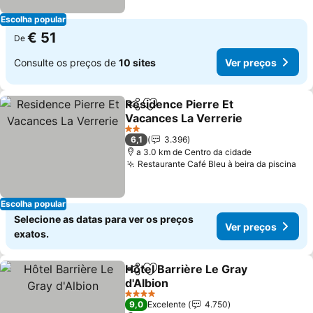
Escolha popular
€ 51
De
Consulte os preços de
10 sites
Ver preços
Residence Pierre Et
Partilhar
Adicionar aos favoritos
Vacances La Verrerie
2 Estrelas
6,1
3.396
a 3.0 km de Centro da cidade
Restaurante Café Bleu à beira da piscina
Escolha popular
Selecione as datas para ver os preços
Ver preços
exatos.
Hôtel Barrière Le Gray
Partilhar
Adicionar aos favoritos
d'Albion
4 Estrelas
9,0
Excelente
4.750