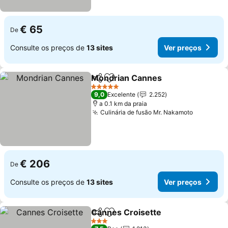
€ 65
De
Consulte os preços de
13 sites
Ver preços
Mondrian Cannes
Partilhar
Adicionar aos favoritos
5 Estrelas
9,0
Excelente
2.252
a 0.1 km da praia
Culinária de fusão Mr. Nakamoto
€ 206
De
Consulte os preços de
13 sites
Ver preços
Cannes Croisette
Partilhar
Adicionar aos favoritos
3 Estrelas