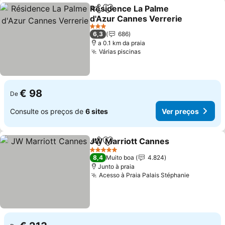
Résidence La Palme
Partilhar
Adicionar aos favoritos
d'Azur Cannes Verrerie
3 Estrelas
6,3
686
a 0.1 km da praia
Várias piscinas
€ 98
De
Consulte os preços de
6 sites
Ver preços
JW Marriott Cannes
Partilhar
Adicionar aos favoritos
5 Estrelas
8,4
Muito boa
4.824
Junto à praia
Acesso à Praia Palais Stéphanie