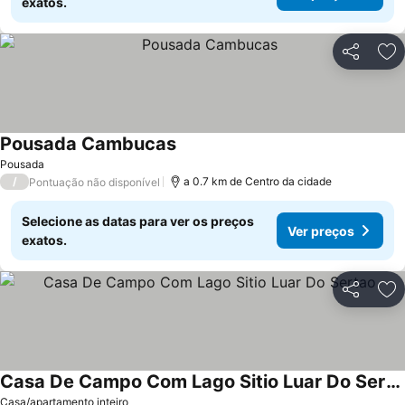
exatos.
Partilhar
Ad
Pousada Cambucas
Pousada
/
a 0.7 km de Centro da cidade
Pontuação não disponível
Selecione as datas para ver os preços
Ver preços
exatos.
Partilhar
Ad
Casa De Campo Com Lago Sitio Luar Do Sertao
Casa/apartamento inteiro