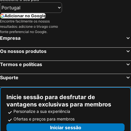
Niterói, Rio de Janeiro Hotéis
Nova Friburgo, Rio de Janeiro Hotéis
Teresópolis, Rio de Janeiro Hotéis
Jacarepaguá, Rio de Janeiro Hotéis
Adicionar no Google
Encontre facilmente os nossos
Mangaratiba, Rio de Janeiro Hotéis
Saquarema, Rio de Janeiro Hotéis
resultados: adicione o trivago como
Nova Iguaçu, Rio de Janeiro Hotéis
São Paulo, São Paulo Hotéis
fonte preferencial no Google.
Empresa
Fortaleza, Ceará Hotéis
Natal, Rio Grande do Norte Hotéis
Foz do Iguaçu, Paraná Hotéis
Porto de Galinhas, Pernambuco Hotéis
Os nossos produtos
Salvador, Bahia Hotéis
Maceió, Alagoas Hotéis
Termos e políticas
Porto Seguro, Bahia Hotéis
Suporte
Inicie sessão para desfrutar de
vantagens exclusivas para membros
Personalize a sua experiência
Ofertas e preços para membros
Iniciar sessão