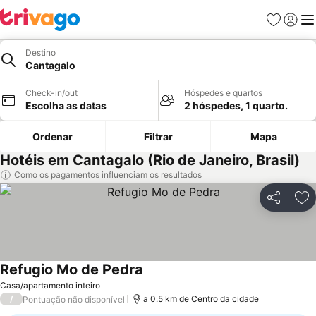
Favoritos
Iniciar
Me
Destino
Cantagalo
Check-in/out
Hóspedes e quartos
Escolha as datas
2 hóspedes, 1 quarto.
Ordenar
Filtrar
Mapa
Hotéis em Cantagalo (Rio de Janeiro, Brasil)
Como os pagamentos influenciam os resultados
Partilhar
Ad
Refugio Mo de Pedra
Casa/apartamento inteiro
/
a 0.5 km de Centro da cidade
Pontuação não disponível