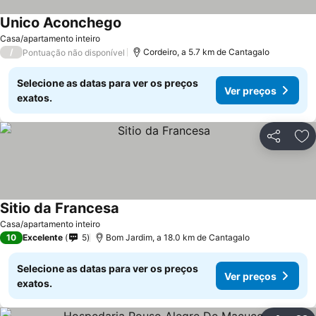
Unico Aconchego
Casa/apartamento inteiro
/
Cordeiro, a 5.7 km de Cantagalo
Pontuação não disponível
Selecione as datas para ver os preços
Ver preços
exatos.
Partilhar
Ad
Sitio da Francesa
Casa/apartamento inteiro
10
Excelente
5
Bom Jardim, a 18.0 km de Cantagalo
Selecione as datas para ver os preços
Ver preços
exatos.