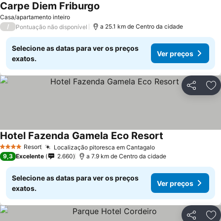
Carpe Diem Friburgo
Casa/apartamento inteiro
/
a 25.1 km de Centro da cidade
Pontuação não disponível
Selecione as datas para ver os preços
Ver preços
exatos.
Partilhar
Ad
Hotel Fazenda Gamela Eco Resort
Resort
Localização pitoresca em Cantagalo
4 Estrelas
9,3
Excelente
2.660
a 7.9 km de Centro da cidade
Selecione as datas para ver os preços
Ver preços
exatos.
Partilhar
Ad