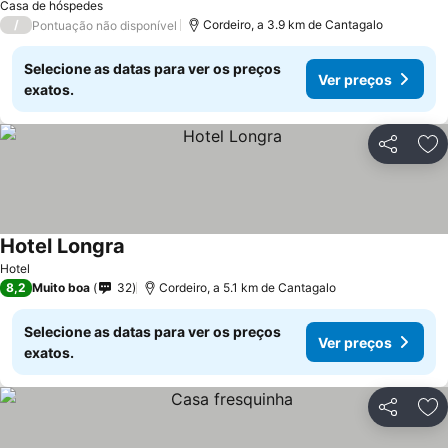
Casa de hóspedes
/
Cordeiro, a 3.9 km de Cantagalo
Pontuação não disponível
Selecione as datas para ver os preços
Ver preços
exatos.
Partilhar
Ad
Hotel Longra
Hotel
8,2
Muito boa
32
Cordeiro, a 5.1 km de Cantagalo
Selecione as datas para ver os preços
Ver preços
exatos.
Partilhar
Ad