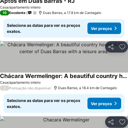
Aptos em Duas Barras - RJ
Casa/apartamento inteiro
10
Excelente
2
Duas Barras, a 17.8 km de Cantagalo
Selecione as datas para ver os preços
Ver preços
exatos.
Partilhar
Ad
Chácara Wermelinger: A beautiful country house in the center of Duas Barras with a leisure area.
Casa/apartamento inteiro
/
Duas Barras, a 18.4 km de Cantagalo
Pontuação não disponível
Selecione as datas para ver os preços
Ver preços
exatos.
Partilhar
Ad