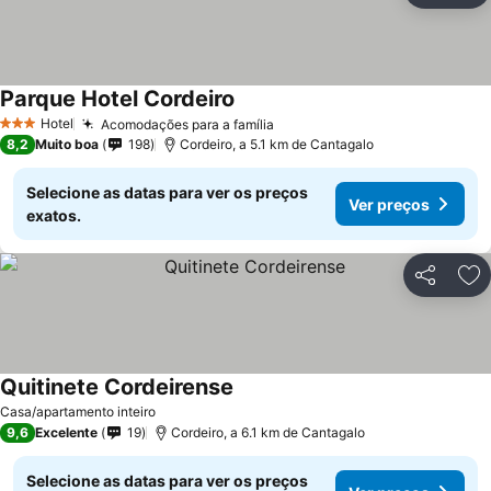
Parque Hotel Cordeiro
Hotel
Acomodações para a família
3 Estrelas
8,2
Muito boa
198
Cordeiro, a 5.1 km de Cantagalo
Selecione as datas para ver os preços
Ver preços
exatos.
Partilhar
Ad
Quitinete Cordeirense
Casa/apartamento inteiro
9,6
Excelente
19
Cordeiro, a 6.1 km de Cantagalo
Selecione as datas para ver os preços