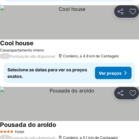
Partilhar
Ad
Cool house
Casa/apartamento inteiro
/
Cordeiro, a 4.8 km de Cantagalo
Pontuação não disponível
Selecione as datas para ver os preços
Ver preços
exatos.
Partilhar
Ad
Pousada do aroldo
Hotel
4 Estrelas
/
Cordeiro, a 5.1 km de Cantagalo
Pontuação não disponível