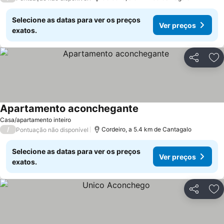
Selecione as datas para ver os preços
Ver preços
exatos.
Partilhar
Ad
Apartamento aconchegante
Casa/apartamento inteiro
/
Cordeiro, a 5.4 km de Cantagalo
Pontuação não disponível
Selecione as datas para ver os preços
Ver preços
exatos.
Partilhar
Ad