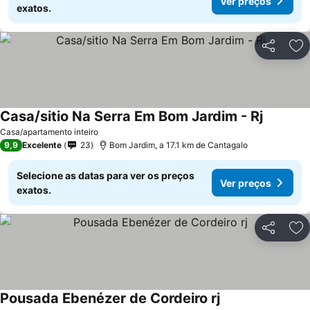
Ver preços
exatos.
Partilhar
Ad
Casa/sitio Na Serra Em Bom Jardim - Rj
Casa/apartamento inteiro
9,9
Excelente
23
Bom Jardim, a 17.1 km de Cantagalo
Selecione as datas para ver os preços
Ver preços
exatos.
Partilhar
Ad
Pousada Ebenézer de Cordeiro rj