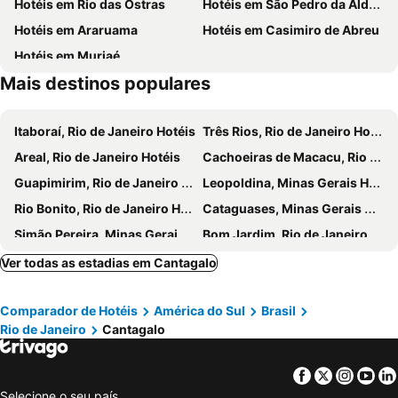
Hotéis em Rio das Ostras
Hotéis em São Pedro da Aldeia
Hotéis em Araruama
Hotéis em Casimiro de Abreu
Hotéis em Muriaé
Mais destinos populares
Itaboraí, Rio de Janeiro Hotéis
Três Rios, Rio de Janeiro Hotéis
Areal, Rio de Janeiro Hotéis
Cachoeiras de Macacu, Rio de Janeiro Hotéis
Guapimirim, Rio de Janeiro Hotéis
Leopoldina, Minas Gerais Hotéis
Rio Bonito, Rio de Janeiro Hotéis
Cataguases, Minas Gerais Hotéis
Simão Pereira, Minas Gerais Hotéis
Bom Jardim, Rio de Janeiro Hotéis
Santo António de Pádua, Rio de Janeiro Hotéis
Paraíba do Sul, Rio de Janeiro Hotéis
Ver todas as estadias em Cantagalo
Santa Maria Madalena, Rio de Janeiro Hotéis
Aperibé, Rio de Janeiro Hotéis
Comparador de Hotéis
América do Sul
Brasil
Comendador Levy Gasparian, Rio de Janeiro Hotéis
Trajano de Morais, Rio de Janeiro Hotéis
Rio de Janeiro
Cantagalo
São José do Vale do Rio Preto, Rio de Janeiro Hotéis
Cambuci, Rio de Janeiro Hotéis
São Fidélis, Rio de Janeiro Hotéis
Silva Jardim, Rio de Janeiro Hotéis
Facebook
Twitter
Insta
Yo
Rio de Janeiro, Rio de Janeiro Hotéis
Petrópolis, Rio de Janeiro Hotéis
Selecione o seu país