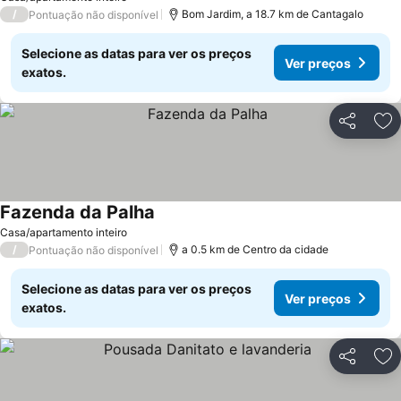
/
Bom Jardim, a 18.7 km de Cantagalo
Pontuação não disponível
Selecione as datas para ver os preços
Ver preços
exatos.
Partilhar
Ad
Fazenda da Palha
Casa/apartamento inteiro
/
a 0.5 km de Centro da cidade
Pontuação não disponível
Selecione as datas para ver os preços
Ver preços
exatos.
Partilhar
Ad