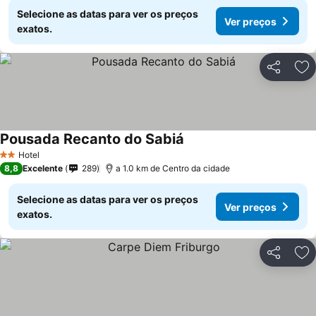
Selecione as datas para ver os preços
Ver preços
exatos.
Partilhar
Ad
Pousada Recanto do Sabiá
Hotel
2 Estrelas
8,8
Excelente
289
a 1.0 km de Centro da cidade
Selecione as datas para ver os preços
Ver preços
exatos.
Partilhar
Ad