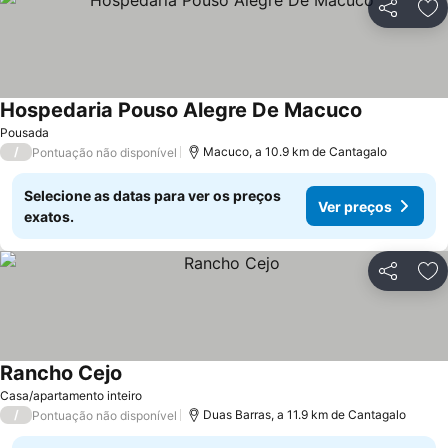
Partilhar
Ad
Hospedaria Pouso Alegre De Macuco
Pousada
/
Macuco, a 10.9 km de Cantagalo
Pontuação não disponível
Selecione as datas para ver os preços
Ver preços
exatos.
Partilhar
Ad
Rancho Cejo
Casa/apartamento inteiro
/
Duas Barras, a 11.9 km de Cantagalo
Pontuação não disponível