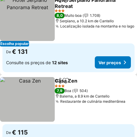
Hotel Serpiano Panorama
Partilhar
Adicionar aos favoritos
Retreat
3 Estrelas
8,0
Muito boa
1.708
Serpiano, a 10.2 km de Cantello
Localização isolada na montanha e no lago
Escolha popular
€ 131
De
Consulte os preços de
12 sites
Ver preços
Casa Zen
Partilhar
Adicionar aos favoritos
3 Estrelas
7,9
Boa
504
Balerna, a 8.9 km de Cantello
Restaurante de culinária mediterrânea
€ 115
De