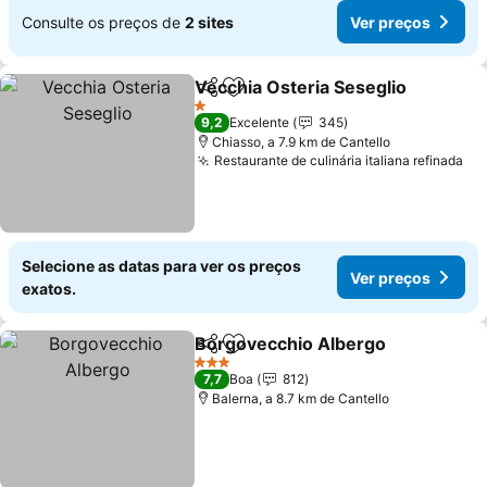
Consulte os preços de
2 sites
Ver preços
Vecchia Osteria Seseglio
Partilhar
Adicionar aos favoritos
1 Estrelas
9,2
Excelente
345
Chiasso, a 7.9 km de Cantello
Restaurante de culinária italiana refinada
Selecione as datas para ver os preços
Ver preços
exatos.
Borgovecchio Albergo
Partilhar
Adicionar aos favoritos
3 Estrelas
7,7
Boa
812
Balerna, a 8.7 km de Cantello