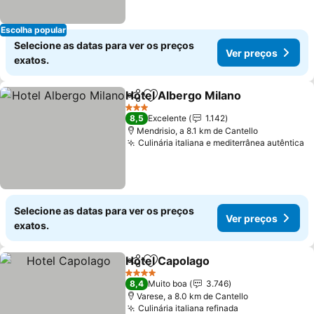
Escolha popular
Selecione as datas para ver os preços
Ver preços
exatos.
Hotel Albergo Milano
Partilhar
Adicionar aos favoritos
3 Estrelas
8,5
Excelente
1.142
Mendrisio, a 8.1 km de Cantello
Culinária italiana e mediterrânea autêntica
Selecione as datas para ver os preços
Ver preços
exatos.
Hotel Capolago
Partilhar
Adicionar aos favoritos
4 Estrelas
8,4
Muito boa
3.746
Varese, a 8.0 km de Cantello
Culinária italiana refinada