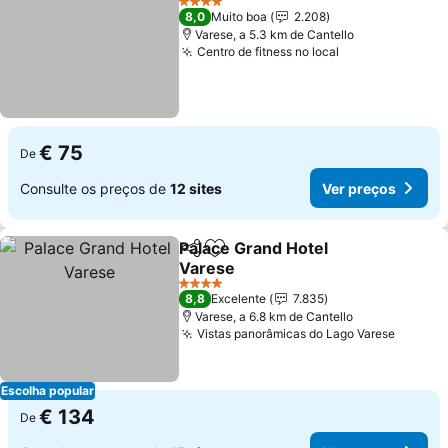
4 Estrelas
8,0
Muito boa
2.208
Varese, a 5.3 km de Cantello
Centro de fitness no local
€ 75
De
Consulte os preços de
12 sites
Ver preços
Palace Grand Hotel
Partilhar
Adicionar aos favoritos
Varese
4 Estrelas
8,8
Excelente
7.835
Varese, a 6.8 km de Cantello
Vistas panorâmicas do Lago Varese
Escolha popular
€ 134
De