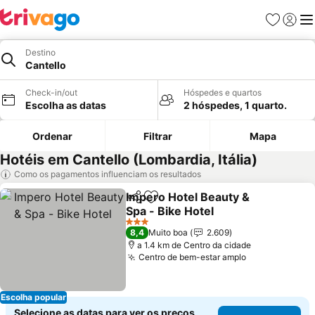
Favoritos
Iniciar
Me
Destino
Cantello
Check-in/out
Hóspedes e quartos
Escolha as datas
2 hóspedes, 1 quarto.
Ordenar
Filtrar
Mapa
Hotéis em Cantello (Lombardia, Itália)
Como os pagamentos influenciam os resultados
Impero Hotel Beauty &
Partilhar
Adicionar aos favoritos
Spa - Bike Hotel
3 Estrelas
8,4
Muito boa
2.609
a 1.4 km de Centro da cidade
Centro de bem-estar amplo
Escolha popular
Selecione as datas para ver os preços