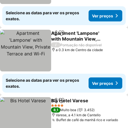
Selecione as datas para ver os preços
Ver preços
exatos.
Apartment 'Lampone'
Partilhar
Adicionar aos favoritos
with Mountain View,
Private Terrace and Wi-Fi
/
Pontuação não disponível
a 0.3 km de Centro da cidade
Selecione as datas para ver os preços
Ver preços
exatos.
Bis Hotel Varese
Partilhar
Adicionar aos favoritos
4 Estrelas
8,1
Muito boa
3.452
Varese, a 4.1 km de Cantello
Buffet de café da manhã rico e variado