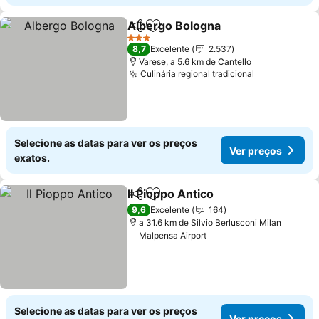
Albergo Bologna
Partilhar
Adicionar aos favoritos
3 Estrelas
8,7
Excelente
2.537
Varese, a 5.6 km de Cantello
Culinária regional tradicional
Selecione as datas para ver os preços
Ver preços
exatos.
Il Pioppo Antico
Partilhar
Adicionar aos favoritos
9,6
Excelente
164
a 31.6 km de Silvio Berlusconi Milan
Malpensa Airport
Selecione as datas para ver os preços
Ver preços