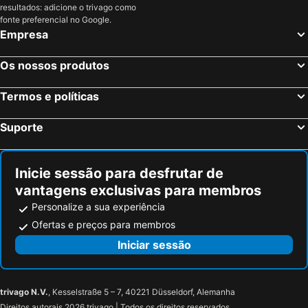
resultados: adicione o trivago como
Somma Lombardo, Lombardia Hotéis
Lugano, Ticino Hotéis
Residenza XX Settembre
Hotel Grande Italia
fonte preferencial no Google.
Brescia, Lombardia Hotéis
Roma, Lazio Hotéis
Empresa
Veneza, Veneto Hotéis
Florença, Toscana Hotéis
Os nossos produtos
Nápoles, Campanha Hotéis
Bolonha, Emília-Romanha Hotéis
Palermo, Sicília Hotéis
Cagliari, Sardenha Hotéis
Termos e políticas
Suporte
Inicie sessão para desfrutar de
vantagens exclusivas para membros
Personalize a sua experiência
Ofertas e preços para membros
Iniciar sessão
trivago N.V.
, Kesselstraße 5 – 7, 40221 Düsseldorf, Alemanha
Direitos autorais 2026 trivago | Todos os direitos reservados.