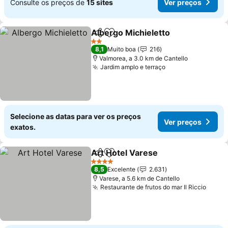
Consulte os preços de
15 sites
Ver preços
Albergo Michieletto
Partilhar
Adicionar aos favoritos
2 Estrelas
8,1
Muito boa
216
Valmorea, a 3.0 km de Cantello
Jardim amplo e terraço
Selecione as datas para ver os preços
Ver preços
exatos.
Art Hotel Varese
Partilhar
Adicionar aos favoritos
4 Estrelas
8,5
Excelente
2.631
Varese, a 5.6 km de Cantello
Restaurante de frutos do mar Il Riccio