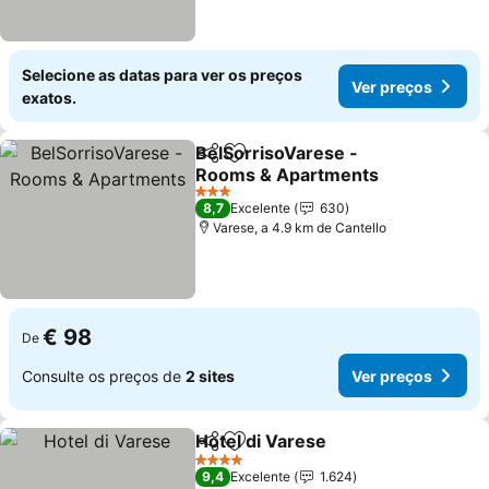
Selecione as datas para ver os preços
Ver preços
exatos.
BelSorrisoVarese -
Partilhar
Adicionar aos favoritos
Rooms & Apartments
3 Estrelas
8,7
Excelente
630
Varese, a 4.9 km de Cantello
€ 98
De
Consulte os preços de
2 sites
Ver preços
Hotel di Varese
Partilhar
Adicionar aos favoritos
4 Estrelas
9,4
Excelente
1.624