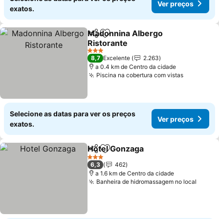
Ver preços
exatos.
Madonnina Albergo
Partilhar
Adicionar aos favoritos
Ristorante
3 Estrelas
8,7
Excelente
2.263
a 0.4 km de Centro da cidade
Piscina na cobertura com vistas
Selecione as datas para ver os preços
Ver preços
exatos.
Hotel Gonzaga
Partilhar
Adicionar aos favoritos
3 Estrelas
6,3
462
a 1.6 km de Centro da cidade
Banheira de hidromassagem no local