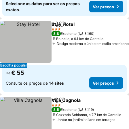
Selecione as datas para ver os preços
Ver preços
exatos.
Stay Hotel
Partilhar
Adicionar aos favoritos
3 Estrelas
8,8
Excelente
3.160
Brunello, a 9.1 km de Cantello
Design moderno e único em estilo americano
Escolha popular
€ 55
De
Consulte os preços de
14 sites
Ver preços
Villa Cagnola
Partilhar
Adicionar aos favoritos
3 Estrelas
8,5
Excelente
3.119
Gazzada Schianno, a 7.7 km de Cantello
Jantar no jardim italiano em terraços