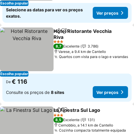
Escolha popular
Selecione as datas para ver os preços
Ver preços
exatos.
Hotel Ristorante Vecchia
Partilhar
Adicionar aos favoritos
Riva
3 Estrelas
8,7
Excelente
3.786
Varese, a 9.4 km de Cantello
Quartos com vista para o lago e varandas
Escolha popular
€ 116
De
Consulte os preços de
8 sites
Ver preços
La Finestra Sul Lago
Partilhar
Adicionar aos favoritos
3 Estrelas
8,5
Excelente
131
Cernobbio, a 14.1 km de Cantello
Cozinha compacta totalmente equipada