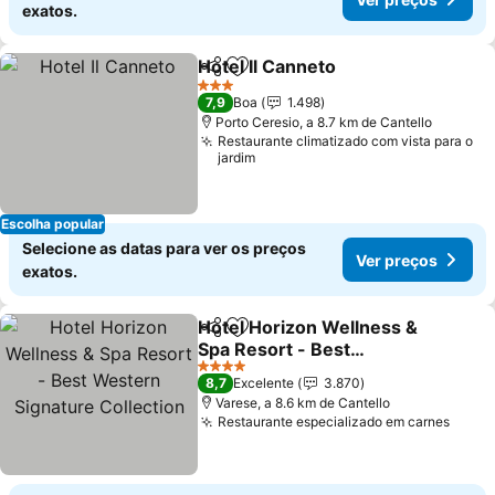
exatos.
Hotel Il Canneto
Partilhar
Adicionar aos favoritos
3 Estrelas
7,9
Boa
1.498
Porto Ceresio, a 8.7 km de Cantello
Restaurante climatizado com vista para o
jardim
Escolha popular
Selecione as datas para ver os preços
Ver preços
exatos.
Hotel Horizon Wellness &
Partilhar
Adicionar aos favoritos
Spa Resort - Best
Western Signature
4 Estrelas
8,7
Excelente
3.870
Collection
Varese, a 8.6 km de Cantello
Restaurante especializado em carnes