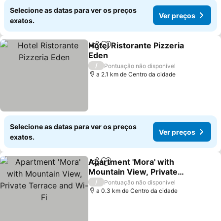
Selecione as datas para ver os preços
Ver preços
exatos.
Hotel Ristorante Pizzeria
Partilhar
Adicionar aos favoritos
Eden
/
Pontuação não disponível
a 2.1 km de Centro da cidade
Selecione as datas para ver os preços
Ver preços
exatos.
Apartment 'Mora' with
Partilhar
Adicionar aos favoritos
Mountain View, Private
Terrace and Wi-Fi
/
Pontuação não disponível
a 0.3 km de Centro da cidade