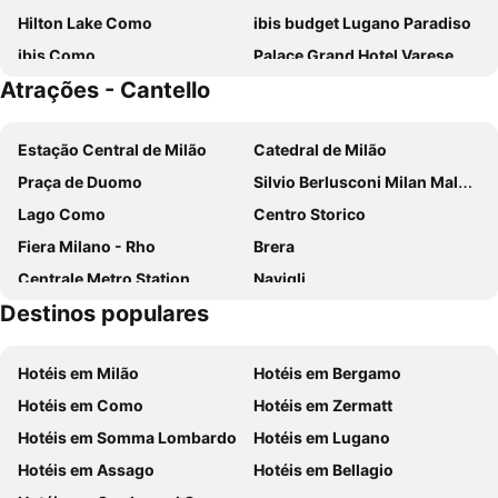
Hilton Lake Como
ibis budget Lugano Paradiso
ibis Como
Palace Grand Hotel Varese
Atrações - Cantello
Villa d'Este
Hotel Barchetta Excelsior
B&B HOTEL Como Baradello
Crystal Hotel Varese
Estação Central de Milão
Catedral de Milão
Hotel Metropole Suisse
Hotel Rossovino Como
Praça de Duomo
Silvio Berlusconi Milan Malpensa Airport
Sheraton Lake Como Hotel
Albergo Firenze
Lago Como
Centro Storico
Hotel Delle Fiere
Albergo Ristorante La Palma
Fiera Milano - Rho
Brera
Hotel Campione
Park Hotel Meublé
Centrale Metro Station
Navigli
Hotel Como
Just Hotel Lomazzo Fiera
Destinos populares
San Siro
Stazione Porta Garibaldi
Park Hotel Principe
UNAHOTELS Varese
Lampugnano Metro Station
Autodromo Nazionale Monza
Hotel Il Loggiato Dei Serviti
Hotel Delfino Lugano
Hotéis em Milão
Hotéis em Bergamo
San Siro Stadio Metro Station
Teatro alla Scala
Hotel Il Canneto
Hotel La Peonía
Hotéis em Como
Hotéis em Zermatt
Cadorna – Triennale Metro Station
Porta Romana
Hotel Borgovico
Mandarin Oriental, Lago di Como
Hotéis em Somma Lombardo
Hotéis em Lugano
Porta Garibaldi
Porta Venezia
Hotel Villa Flori
Nuvole Garden Hotel
Hotéis em Assago
Hotéis em Bellagio
Varese Centro Storico
Premiata gnoccheria e risotteria
Grand Hotel Campione
Stay Hotel