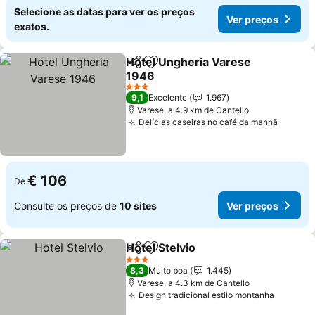
Selecione as datas para ver os preços
Ver preços
exatos.
Hotel Ungheria Varese
Partilhar
Adicionar aos favoritos
1946
3 Estrelas
9,1
Excelente
1.967
Varese, a 4.9 km de Cantello
Delícias caseiras no café da manhã
€ 106
De
Consulte os preços de
10 sites
Ver preços
Hotel Stelvio
Partilhar
Adicionar aos favoritos
3 Estrelas
8,3
Muito boa
1.445
Varese, a 4.3 km de Cantello
Design tradicional estilo montanha