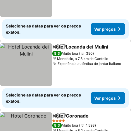
Selecione as datas para ver os preços
Ver preços
exatos.
Hotel Locanda dei Mulini
Partilhar
Adicionar aos favoritos
8,3
Muito boa
390
Mendrisio, a 7.3 km de Cantello
Experiência autêntica de jantar italiano
Selecione as datas para ver os preços
Ver preços
exatos.
Hotel Coronado
Partilhar
Adicionar aos favoritos
4 Estrelas
8,3
Muito boa
1.593
Mendrisio, a 8.2 km de Cantello