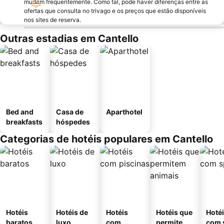
mudam frequentemente. Como tal, pode haver diferenças entre as
ofertas que consulta no trivago e os preços que estão disponíveis
nos sites de reserva.
Outras estadias em Cantello
Bed and
Casa de
Aparthotel
breakfasts
hóspedes
Categorias de hotéis populares em Cantello
Hotéis
Hotéis de
Hotéis
Hotéis que
Hoté
baratos
luxo
com
permitem
com 