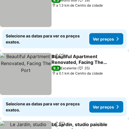
Ver preços
8,3
Muito boa
28
a 1.3 km de Centro da cidade
Selecione as datas para ver os preços
Ver preços
exatos.
Beautiful Apartment
Partilhar
Adicionar aos favoritos
Renovated, Facing The
Port
Ver preços
9,3
Excelente
35
a 0.1 km de Centro da cidade
Selecione as datas para ver os preços
Ver preços
exatos.
Le Jardin, studio paisible
Partilhar
Adicionar aos favoritos