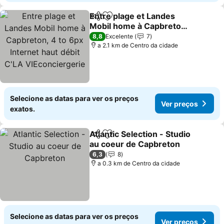
Entre plage et Landes
Partilhar
Adicionar aos favoritos
Mobil home à Capbreton,
4 to 6px Internet haut
Ver preços
8,8
Excelente
7
débit C'LA
a 2.1 km de Centro da cidade
VIEconciergerie
Selecione as datas para ver os preços
Ver preços
exatos.
Atlantic Selection - Studio
Partilhar
Adicionar aos favoritos
au coeur de Capbreton
Ver preços
6,3
8
a 0.3 km de Centro da cidade
Selecione as datas para ver os preços
Ver preços