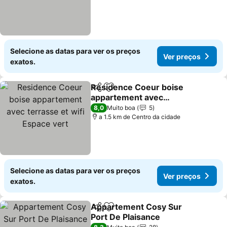
Selecione as datas para ver os preços
Ver preços
exatos.
Residence Coeur boise
Partilhar
Adicionar aos favoritos
appartement avec
terrasse et wifi Espace
Ver preços
8,0
Muito boa
5
vert
a 1.5 km de Centro da cidade
Selecione as datas para ver os preços
Ver preços
exatos.
Appartement Cosy Sur
Partilhar
Adicionar aos favoritos
Port De Plaisance