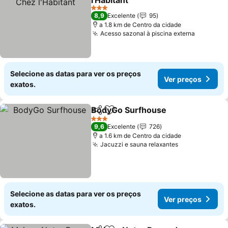
l'Habitant
Ver preços
3 Estrelas
8,9
Excelente
95
a 1.8 km de Centro da cidade
Acesso sazonal à piscina externa
Ver preç
Selecione as datas para ver os preços
Ver preços
exatos.
BodyGo Surfhouse
Partilhar
Adicionar aos favoritos
Ver pre
3 Estrelas
9,6
Excelente
726
a 1.6 km de Centro da cidade
Jacuzzi e sauna relaxantes
Ver preços
Selecione as datas para ver os preços
Ver preços
exatos.