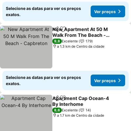
Selecione as datas para ver os preços
Ver preços
exatos.
New Apartment At 50 M
Partilhar
Adicionar aos favoritos
Walk From The Beach -
Capbreton
Ver preços
9,8
Excelente
179
a 1.3 km de Centro da cidade
Selecione as datas para ver os preços
Ver preços
exatos.
Apartment Cap Ocean-4
Partilhar
Adicionar aos favoritos
By Interhome
Ver preços
8,6
Excelente
14
a 1.7 km de Centro da cidade