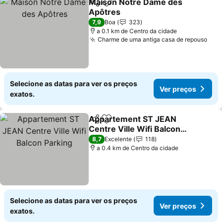
Maison Notre Dame des
Partilhar
Adicionar aos favoritos
Apôtres
Ver preços
7,9
Boa
323
a 0.1 km de Centro da cidade
Charme de uma antiga casa de repouso
Ver
Selecione as datas para ver os preços
Ver preços
exatos.
Appartement ST JEAN
Partilhar
Adicionar aos favoritos
Centre Ville Wifi Balcon
Parking
Ver preços
8,7
Excelente
118
a 0.4 km de Centro da cidade
Selecione as datas para ver os preços
Ver preços
exatos.