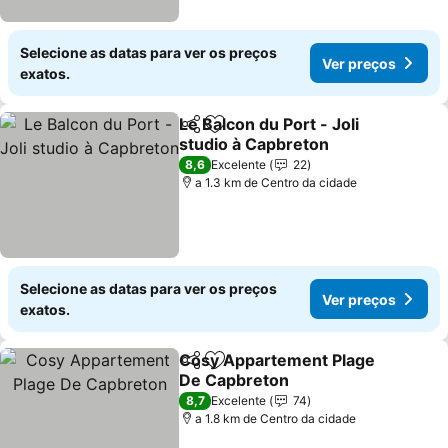
Selecione as datas para ver os preços
Ver preços
exatos.
Le Balcon du Port - Joli
Partilhar
Adicionar aos favoritos
studio à Capbreton
Ver preços
8,6
Excelente
22
a 1.3 km de Centro da cidade
Selecione as datas para ver os preços
Ver preços
exatos.
Cosy Appartement Plage
Partilhar
Adicionar aos favoritos
De Capbreton
Ver preços
8,7
Excelente
74
a 1.8 km de Centro da cidade