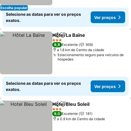
Escolha popular
Selecione as datas para ver os preços
Ver preços
exatos.
Hôtel La Baïne
Partilhar
Adicionar aos favoritos
Ver preços
3 Estrelas
8,8
Excelente
959
a 1.8 km de Centro da cidade
Estacionamento seguro para veículos de
hóspedes
Selecione as datas para ver os preços
Ver preços
exatos.
Hotel Bleu Soleil
Partilhar
Adicionar aos favoritos
Ver preço
3 Estrelas
9,0
Excelente
181
a 0.9 km de Centro da cidade