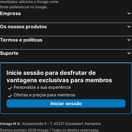
resultados: adicione o trivago como
Gradignan, Aquitânia Hotéis
Paris, França Hotéis
fonte preferencial no Google.
Empresa
Nice, Provença-Alpes-Costa Azul Hotéis
Coupvray, França Hotéis
Estrasburgo, Alsácia Hotéis
Montévrain, França Hotéis
Os nossos produtos
Serris, França Hotéis
Colmar, Alsácia Hotéis
Termos e políticas
Magny le Hongre, França Hotéis
Suporte
Inicie sessão para desfrutar de
vantagens exclusivas para membros
Personalize a sua experiência
Ofertas e preços para membros
Iniciar sessão
trivago N.V.
, Kesselstraße 5 – 7, 40221 Düsseldorf, Alemanha
Direitos autorais 2026 trivago | Todos os direitos reservados.