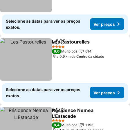
Selecione as datas para ver os preços
Ver preços
exatos.
Les Pastourelles
Partilhar
Adicionar aos favoritos
Ver preço
4 Estrelas
8,0
Muito boa
614
a 0.9 km de Centro da cidade
Selecione as datas para ver os preços
Ver preços
exatos.
Résidence Nemea
Partilhar
Adicionar aos favoritos
L'Estacade
Ver preços
4 Estrelas
8,4
Muito boa
1.193