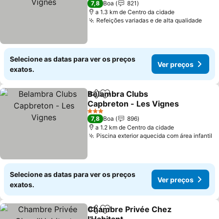
7,8
Boa
821
a 1.3 km de Centro da cidade
Refeições variadas e de alta qualidade
Ver 
Selecione as datas para ver os preços
Ver preços
exatos.
Belambra Clubs
Partilhar
Adicionar aos favoritos
Capbreton - Les Vignes
Ver preços
3 Estrelas
7,8
Boa
896
a 1.2 km de Centro da cidade
Piscina exterior aquecida com área infantil
V
Selecione as datas para ver os preços
Ver preços
exatos.
Chambre Privée Chez
Partilhar
Adicionar aos favoritos