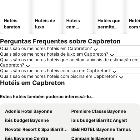
Hotéis
Hotéis de
Hotéis
Hotéis que
Hoté
baratos
luxo
com
permitem
com 
piscinas
animais
Perguntas Frequentes sobre Capbreton
Quais são os melhores hotéis em Capbreton?
Quais são os melhores hotéis de luxo em Capbreton?
Quais são os melhores hotéis que aceitam animais de estimação em
Capbreton?
Quais são os melhores hotéis com spa em Capbreton?
Quais são os melhores hotéis com piscina em Capbreton?
Hotéis em Capbreton
Estes hotéis também poderão interessá-lo...
Adonis Hotel Bayonne
Premiere Classe Bayonne
ibis budget Bayonne
ibis budget Biarritz Anglet
Novotel Resort & Spa Biarritz Anglet
B&B HOTEL Bayonne Tarnos
ibis Bayonne Centre
Campanile Bayonne