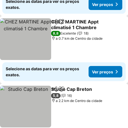
Selecione as datas para ver os preços
Ver preços
exatos.
CHEZ MARTINE Appt
Partilhar
Adicionar aos favoritos
climatisé 1 Chambre
Ver preços
8,8
Excelente
18
a 0.7 km de Centro da cidade
Selecione as datas para ver os preços
Ver preços
exatos.
Studio Cap Breton
Partilhar
Adicionar aos favoritos
Ver pre
5,8
16
a 2.2 km de Centro da cidade