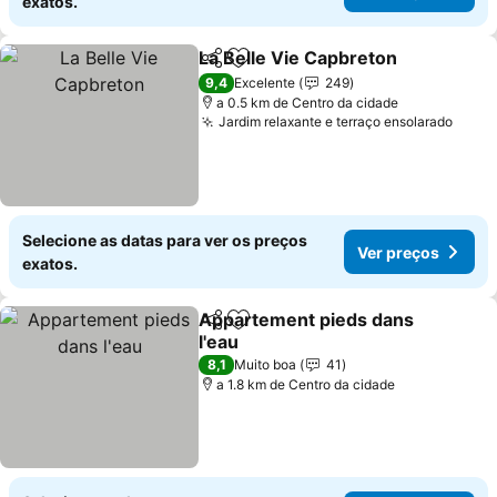
exatos.
La Belle Vie Capbreton
Partilhar
Adicionar aos favoritos
Ver
9,4
Excelente
249
a 0.5 km de Centro da cidade
Jardim relaxante e terraço ensolarado
Ver 
Selecione as datas para ver os preços
Ver preços
exatos.
Appartement pieds dans
Partilhar
Adicionar aos favoritos
l'eau
Ver preços
8,1
Muito boa
41
a 1.8 km de Centro da cidade