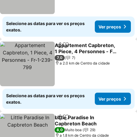
Selecione as datas para ver os preços
Ver preços
exatos.
Appartement Capbreton,
Partilhar
Adicionar aos favoritos
1 Piece, 4 Personnes - Fr-
1-239-799
Ver preços
7,0
7
a 2.0 km de Centro da cidade
Selecione as datas para ver os preços
Ver preços
exatos.
Little Paradise In
Partilhar
Adicionar aos favoritos
Capbreton Beach
Ver preços
8,0
Muito boa
29
a 1.8 km de Centro da cidade