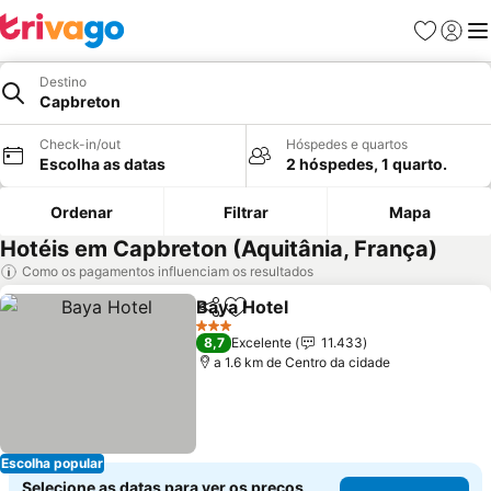
Favoritos
Iniciar
Me
Destino
Capbreton
Check-in/out
Hóspedes e quartos
Escolha as datas
2 hóspedes, 1 quarto.
Ordenar
Filtrar
Mapa
Hotéis em Capbreton (Aquitânia, França)
Como os pagamentos influenciam os resultados
Baya Hotel
Partilhar
Adicionar aos favoritos
Ver preços
3 Estrelas
8,7
Excelente
11.433
a 1.6 km de Centro da cidade
Escolha popular
Selecione as datas para ver os preços