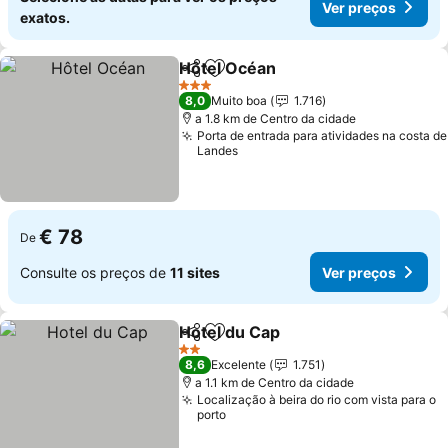
Ver preços
exatos.
Hôtel Océan
Partilhar
Adicionar aos favoritos
Ver preços
3 Estrelas
8,0
Muito boa
1.716
a 1.8 km de Centro da cidade
Porta de entrada para atividades na costa de
Landes
€ 78
De
Consulte os preços de
11 sites
Ver preços
Hotel du Cap
Partilhar
Adicionar aos favoritos
Ver preços
2 Estrelas
8,6
Excelente
1.751
a 1.1 km de Centro da cidade
Localização à beira do rio com vista para o
porto