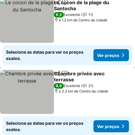
Le cocon de la plage du
Partilhar
Adicionar aos favoritos
Santocha
Ver preços
9,3
Excelente
11
a 1.2 km de Centro da cidade
Selecione as datas para ver os preços
Ver preços
exatos.
Chambre privée avec
Partilhar
Adicionar aos favoritos
terrasse
Ver preços
8,9
Excelente
21
a 2.3 km de Centro da cidade
Selecione as datas para ver os preços
Ver preços
exatos.