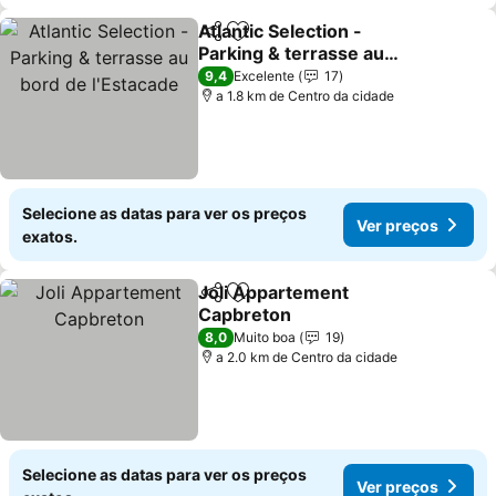
Atlantic Selection -
Partilhar
Adicionar aos favoritos
Parking & terrasse au
bord de l'Estacade
Ver preços
9,4
Excelente
17
a 1.8 km de Centro da cidade
Selecione as datas para ver os preços
Ver preços
exatos.
Joli Appartement
Partilhar
Adicionar aos favoritos
Capbreton
Ver preços
8,0
Muito boa
19
a 2.0 km de Centro da cidade
Selecione as datas para ver os preços
Ver preços