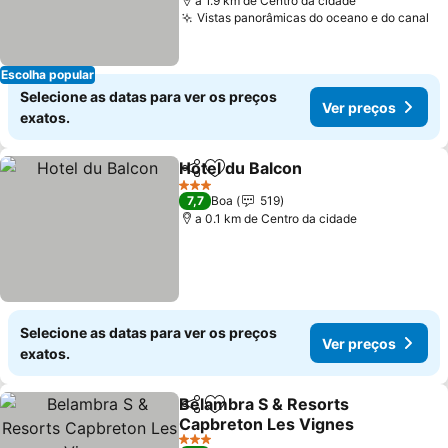
a 1.9 km de Centro da cidade
Vistas panorâmicas do oceano e do canal
Ve
Escolha popular
Selecione as datas para ver os preços
Ver preços
exatos.
Hotel du Balcon
Partilhar
Adicionar aos favoritos
Ver preços
3 Estrelas
7,7
Boa
519
a 0.1 km de Centro da cidade
Selecione as datas para ver os preços
Ver preços
exatos.
Belambra S & Resorts
Partilhar
Adicionar aos favoritos
Capbreton Les Vignes
Ver preços
3 Estrelas