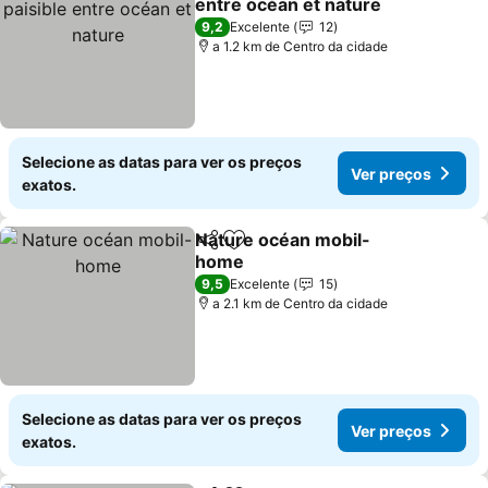
entre océan et nature
Ver preços
9,2
Excelente
12
a 1.2 km de Centro da cidade
Selecione as datas para ver os preços
Ver preços
exatos.
Nature océan mobil-
Partilhar
Adicionar aos favoritos
home
Ver preços
9,5
Excelente
15
a 2.1 km de Centro da cidade
Selecione as datas para ver os preços
Ver preços
exatos.