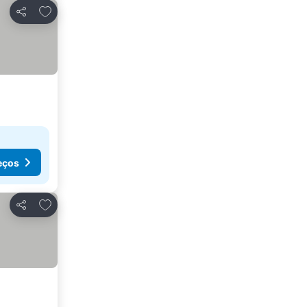
Adicionar aos favoritos
Partilhar
eços
Adicionar aos favoritos
Partilhar