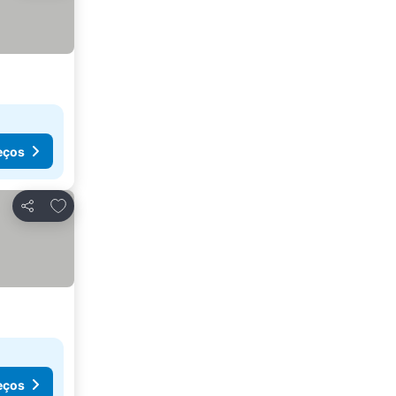
eços
Adicionar aos favoritos
Partilhar
eços