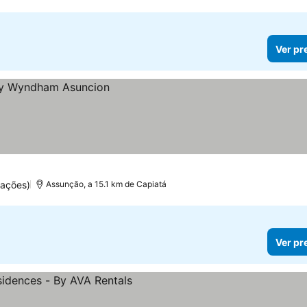
Ver pr
uações)
Assunção, a 15.1 km de Capiatá
Ver pr