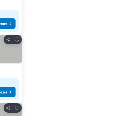
eços
Adicionar aos favoritos
Partilhar
eços
Adicionar aos favoritos
Partilhar