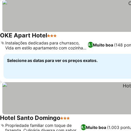
OKE Apart Hotel
3 Estrelas
Instalações dedicadas para churrasco,
Muito boa
(148 pon
8,1
Vida em estilo apartamento com cozinhas
completas
Selecione as datas para ver os preços exatos.
Hotel Santo Domingo
3 Estrelas
Propriedade familiar com toque de
Muito boa
(1.003 pont
8,1
fazenda, Culinária diversa com sabores