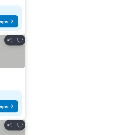
eços
Adicionar aos favoritos
Partilhar
eços
Adicionar aos favoritos
Partilhar