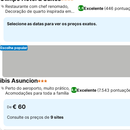
4 Estrelas
Restaurante com chef renomado,
Excelente
(446 pontuaç
8,6
Decoração de quarto inspirada em
Ñanduti
Selecione as datas para ver os preços exatos.
Escolha popular
ibis Asuncion
3 Estrelas
Perto do aeroporto, muito prático,
Excelente
(7.543 pontuaçõ
8,8
Acomodações para toda a família
€ 60
De
Consulte os preços de
9 sites