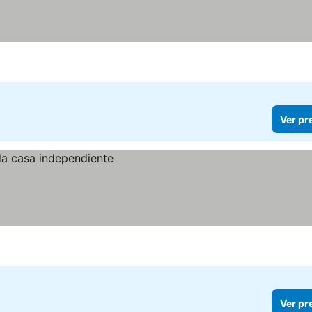
Ver pr
Ver pr