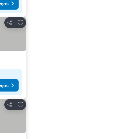
eços
Adicionar aos favoritos
Partilhar
eços
Adicionar aos favoritos
Partilhar