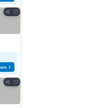
Adicionar aos favoritos
Partilhar
eços
Adicionar aos favoritos
Partilhar