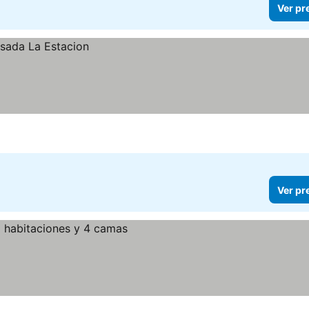
Ver pr
Ver pr