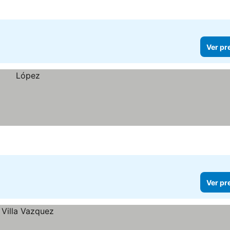
Ver pr
Ver pr