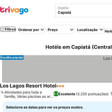
Destino
Filtros
Ordenar por
Preço
Localização
Hot
Hotéis em Capiatá (Central
Escolha popular
Los Lagos Resort Hotel
3 Estrelas
Atividades para toda a
Excelente
(3.230 pontuações)
8,5
família, Várias piscinas ao ar
livre
Selecione as datas para ver os preços exatos.