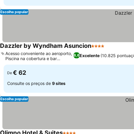
Escolha popular
Dazzler by Wyndham Asuncion
4 Estrelas
Acesso conveniente ao aeroporto,
Excelente
(10.825 pontuaç
8,6
Piscina na cobertura e bar
vibrante
€ 62
De
Consulte os preços de
9 sites
Escolha popular
Olimpo Hotel & Suites