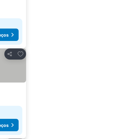
eços
Adicionar aos favoritos
Partilhar
eços