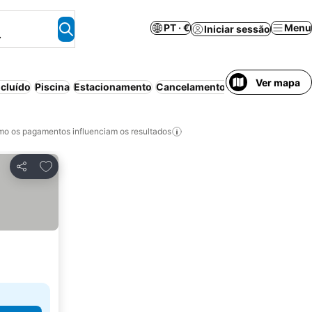
PT · €
Menu
Iniciar sessão
.
Ver mapa
cluído
Piscina
Estacionamento
Cancelamento gratuito
o os pagamentos influenciam os resultados
Adicionar aos favoritos
Partilhar