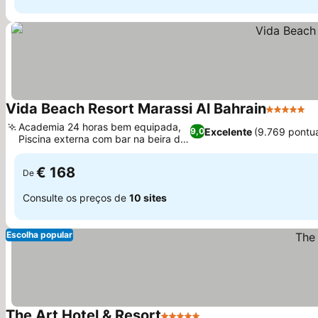
Vida Beach Resort Marassi Al Bahrain
5 Estrela
V
Academia 24 horas bem equipada,
Excelente
(9.769 pontu
9,0
Piscina externa com bar na beira da
Ver preços
piscina
€ 168
De
Consulte os preços de
10 sites
Escolha popular
The Art Hotel & Resort