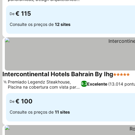
Ver preços
autêntico do Bahrein
€ 115
De
Consulte os preços de
12 sites
Intercontinental Hotels Bahrain By Ihg
5 Estrela
V
Premiado Legendz Steakhouse,
Excelente
(13.014 pont
9,3
Piscina na cobertura com vista para
Ver preços
a cidade
€ 100
De
Consulte os preços de
11 sites