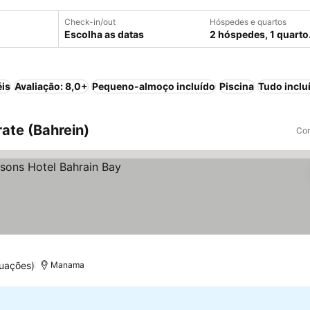
Check-in/out
Hóspedes e quartos
Escolha as datas
2 hóspedes, 1 quarto
éis
Avaliação: 8,0+
Pequeno-almoço incluído
Piscina
Tudo inclu
ate (Bahrein)
Com
os
uações)
Manama