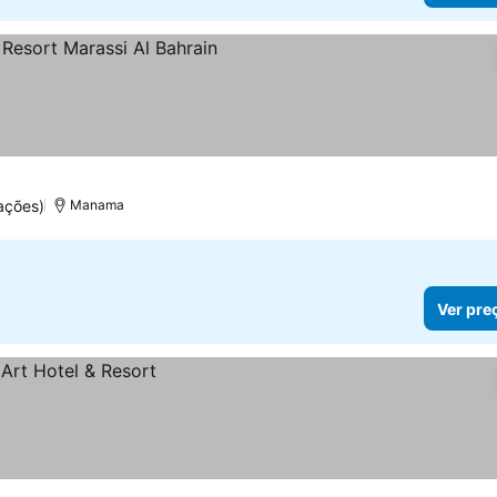
s
er preços
ações)
Manama
Ver pre