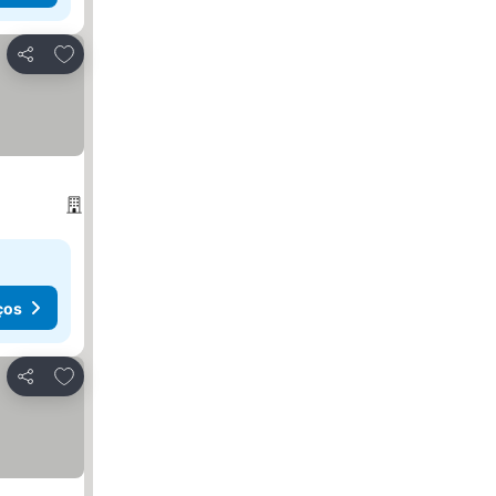
Adicionar aos favoritos
Partilhar
ços
Adicionar aos favoritos
Partilhar