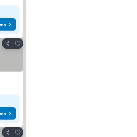
ços
Adicionar aos favoritos
Partilhar
ços
Adicionar aos favoritos
Partilhar