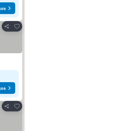
ços
Adicionar aos favoritos
Partilhar
ços
Adicionar aos favoritos
Partilhar