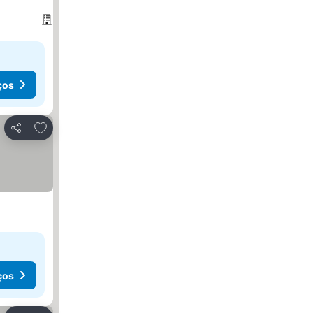
ços
Adicionar aos favoritos
Partilhar
ços