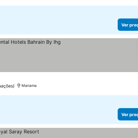
Ver pre
s
er preços
uações)
Manama
Ver pre