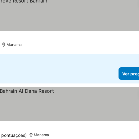
Manama
Ver pre
1 pontuações)
Manama