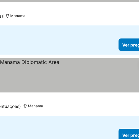
s)
Manama
Ver pre
reços
ontuações)
Manama
Ver pre