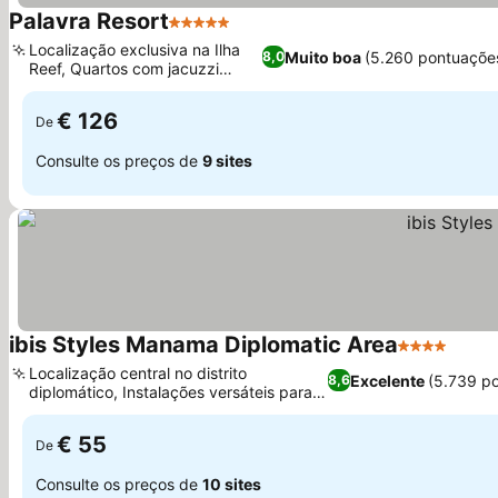
Palavra Resort
5 Estrelas
Ver preços
Localização exclusiva na Ilha
Muito boa
(5.260 pontuaçõe
8,0
Reef, Quartos com jacuzzi
Ver preços
privativa
€ 126
De
Consulte os preços de
9 sites
ibis Styles Manama Diplomatic Area
4 Estrelas
Ver p
Localização central no distrito
Excelente
(5.739 p
8,6
diplomático, Instalações versáteis para
Ver preços
reuniões e negócios
€ 55
De
Consulte os preços de
10 sites