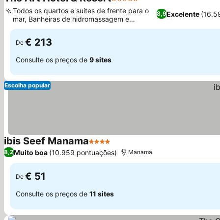
5 Estrelas
Ver preços
Todos os quartos e suítes de frente para o
Excelente
(16.5
8,9
mar, Banheiras de hidromassagem e
Ver preços
jacuzzis em terraços externos
€ 213
De
Consulte os preços de
9 sites
Escolha popular
ibis Seef Manama
4 Estrelas
Ver preços
Muito boa
(10.959 pontuações)
8,2
Manama
€ 51
De
Consulte os preços de
11 sites