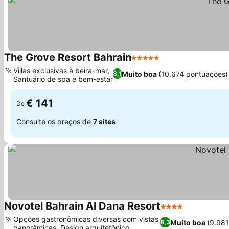
The Grove Resort Bahrain
5 Estrelas
Ver preços
Villas exclusivas à beira-mar,
Muito boa
(10.674 pontuações)
8,1
Santuário de spa e bem-estar
Ver preços
€ 141
De
Consulte os preços de
7 sites
Novotel Bahrain Al Dana Resort
4 Estrelas
Ver preços
Opções gastronômicas diversas com vistas
Muito boa
(9.98
8,3
panorâmicas, Design arquitetônico