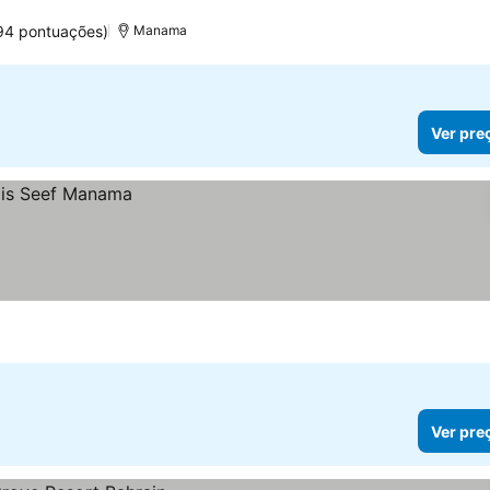
94 pontuações)
Manama
Ver pre
Ver pre