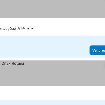
ontuações)
Manama
Ver pre