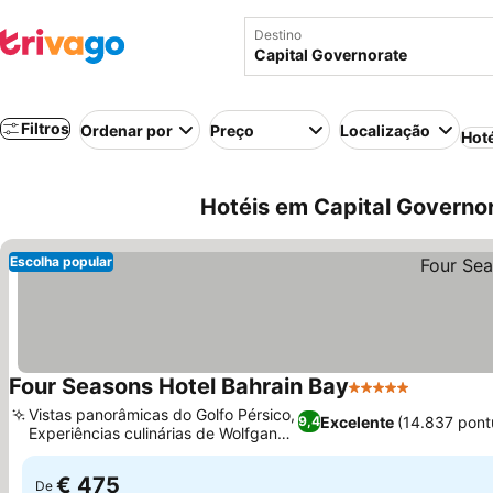
Destino
Filtros
Ordenar por
Preço
Localização
Hot
Hotéis em Capital Governor
Escolha popular
Four Seasons Hotel Bahrain Bay
5 Estrelas
Ver preç
Vistas panorâmicas do Golfo Pérsico,
Excelente
(14.837 pont
9,4
Experiências culinárias de Wolfgang
Ver preços
Puck
€ 475
De