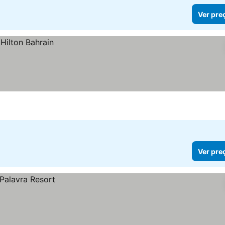
Ver pre
Ver pre