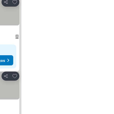
Adicionar aos favoritos
Partilhar
ços
Adicionar aos favoritos
Partilhar