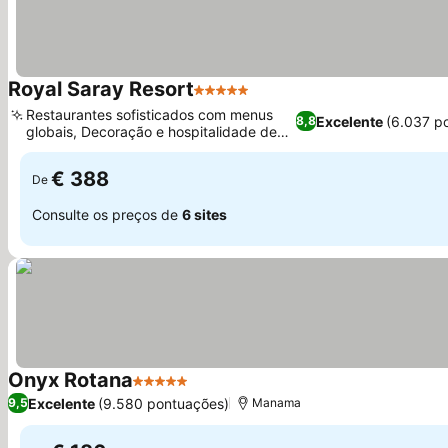
Royal Saray Resort
5 Estrelas
Ver preços
Restaurantes sofisticados com menus
Excelente
(6.037 p
8,8
globais, Decoração e hospitalidade de
Ver preços
inspiração árabe
€ 388
De
Consulte os preços de
6 sites
Onyx Rotana
5 Estrelas
Ver preços
Excelente
(9.580 pontuações)
9,5
Manama