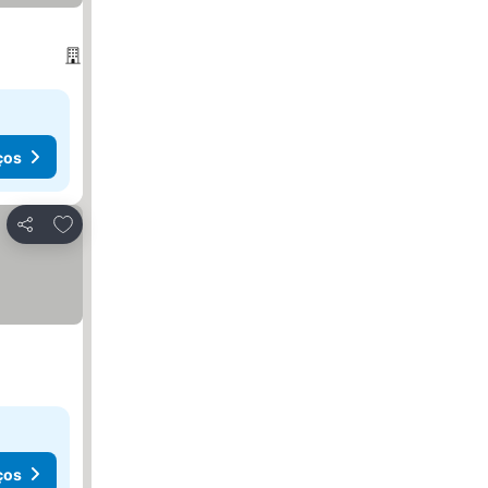
ços
Adicionar aos favoritos
Partilhar
ços