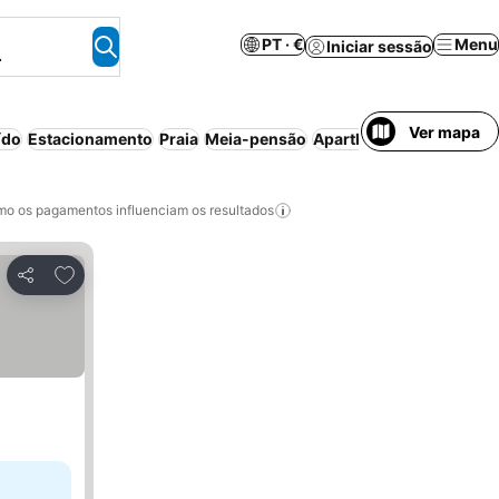
PT · €
Menu
Iniciar sessão
.
Ver mapa
ído
Estacionamento
Praia
Meia-pensão
Aparthotel
Cancelament
o os pagamentos influenciam os resultados
Adicionar aos favoritos
Partilhar