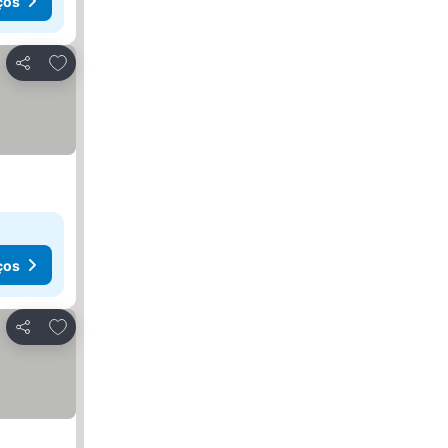
ços
Adicionar aos favoritos
Partilhar
ços
Adicionar aos favoritos
Partilhar