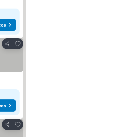
ços
Adicionar aos favoritos
Partilhar
ços
Adicionar aos favoritos
Partilhar