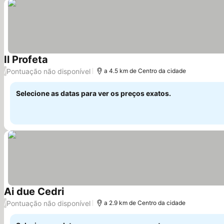
Il Profeta
Pontuação não disponível
/
a 4.5 km de Centro da cidade
Selecione as datas para ver os preços exatos.
Ai due Cedri
Pontuação não disponível
/
a 2.9 km de Centro da cidade