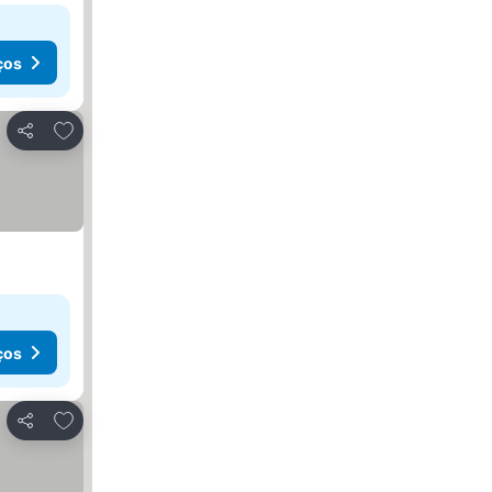
ços
Adicionar aos favoritos
Partilhar
ços
Adicionar aos favoritos
Partilhar