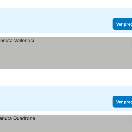
Ver pre
Ver pre