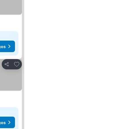
ços
Adicionar aos favoritos
Partilhar
ços