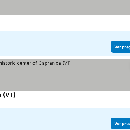
Ver pre
a (VT)
Ver pre