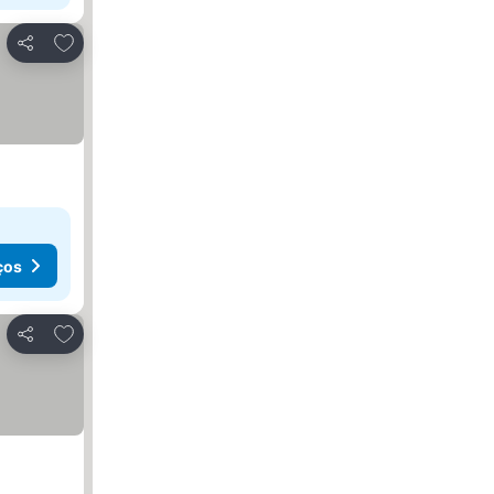
Adicionar aos favoritos
Partilhar
ços
Adicionar aos favoritos
Partilhar