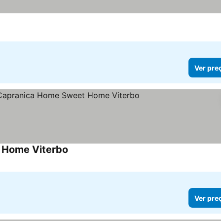
Ver pre
 Home Viterbo
Ver pre