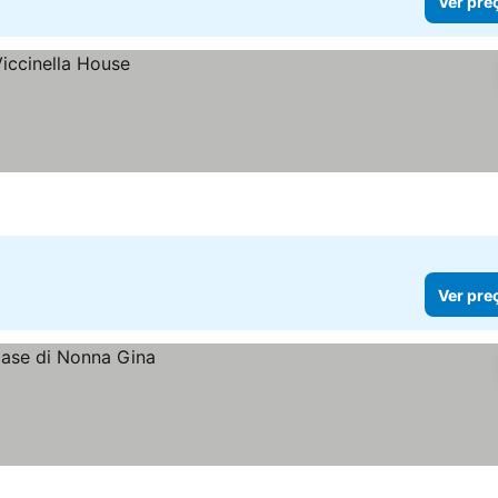
Ver pre
Ver pre