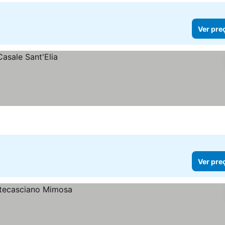
Ver pre
Ver pre