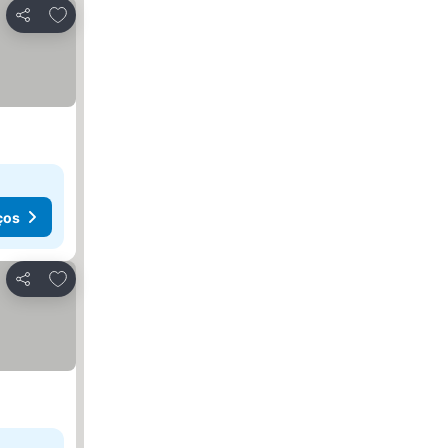
Adicionar aos favoritos
Partilhar
ços
Adicionar aos favoritos
Partilhar