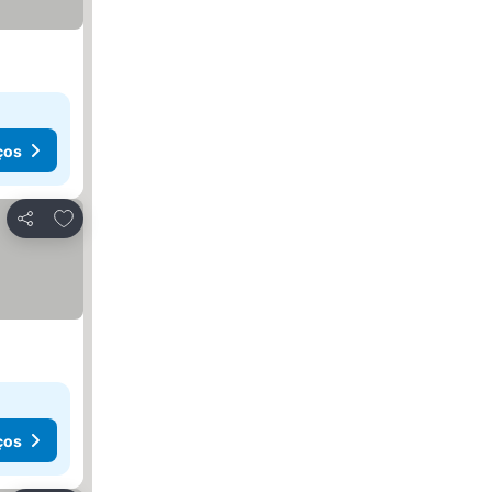
ços
Adicionar aos favoritos
Partilhar
ços