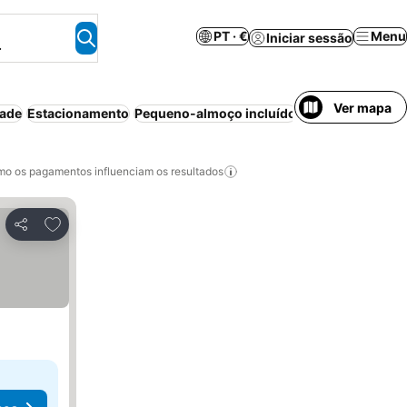
PT · €
Menu
Iniciar sessão
.
Ver mapa
dade
Estacionamento
Pequeno-almoço incluído
Piscina
Sem nec
o os pagamentos influenciam os resultados
Adicionar aos favoritos
Partilhar