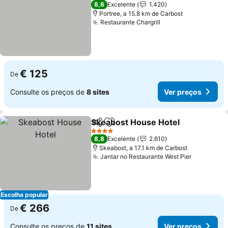
4 Estrelas
8,6
Excelente
1.420
Portree, a 15.8 km de Carbost
Restaurante Chargrill
€ 125
De
Consulte os preços de
8 sites
Ver preços
Skeabost House Hotel
Partilhar
Adicionar aos favoritos
4 Estrelas
8,8
Excelente
2.610
Skeabost, a 17.1 km de Carbost
Jantar no Restaurante West Pier
Escolha popular
€ 266
De
Consulte os preços de
11 sites
Ver preços