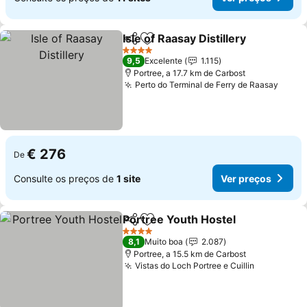
Isle of Raasay Distillery
Partilhar
Adicionar aos favoritos
4 Estrelas
9,5
Excelente
1.115
Portree, a 17.7 km de Carbost
Perto do Terminal de Ferry de Raasay
€ 276
De
Consulte os preços de
1 site
Ver preços
Portree Youth Hostel
Partilhar
Adicionar aos favoritos
4 Estrelas
8,1
Muito boa
2.087
Portree, a 15.5 km de Carbost
Vistas do Loch Portree e Cuillin