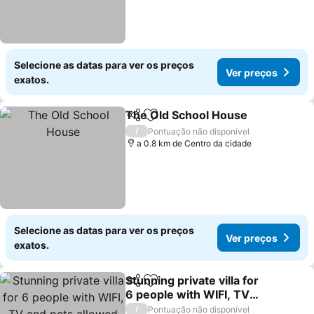
Selecione as datas para ver os preços
Ver preços
exatos.
The Old School House
Partilhar
Adicionar aos favoritos
/
Pontuação não disponível
a 0.8 km de Centro da cidade
Selecione as datas para ver os preços
Ver preços
exatos.
Stunning private villa for
Partilhar
Adicionar aos favoritos
6 people with WIFI, TV
and pets allowed
/
Pontuação não disponível