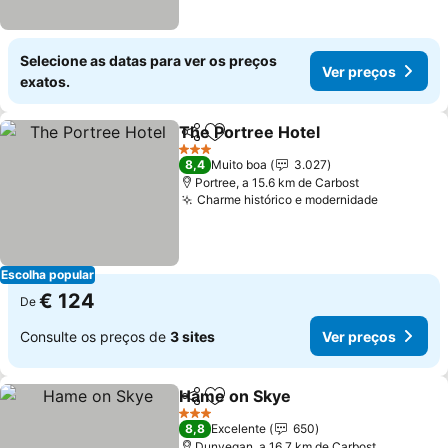
Selecione as datas para ver os preços
Ver preços
exatos.
The Portree Hotel
Partilhar
Adicionar aos favoritos
3 Estrelas
8,4
Muito boa
3.027
Portree, a 15.6 km de Carbost
Charme histórico e modernidade
Escolha popular
€ 124
De
Consulte os preços de
3 sites
Ver preços
Hame on Skye
Partilhar
Adicionar aos favoritos
3 Estrelas
8,8
Excelente
650
Dunvegan, a 16.7 km de Carbost