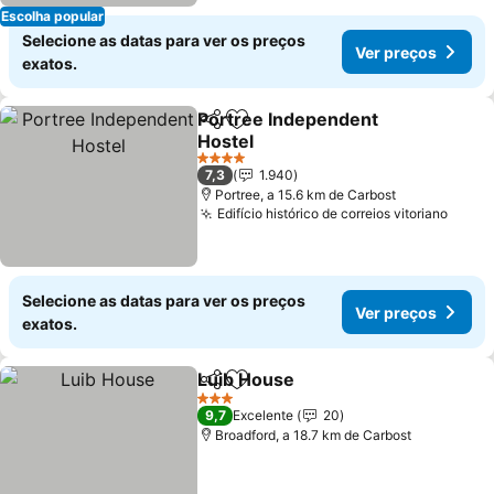
Escolha popular
Selecione as datas para ver os preços
Ver preços
exatos.
Portree Independent
Partilhar
Adicionar aos favoritos
Hostel
4 Estrelas
7,3
1.940
Portree, a 15.6 km de Carbost
Edifício histórico de correios vitoriano
Selecione as datas para ver os preços
Ver preços
exatos.
Luib House
Partilhar
Adicionar aos favoritos
3 Estrelas
9,7
Excelente
20
Broadford, a 18.7 km de Carbost