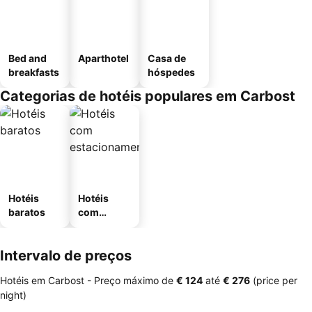
Bed and
Aparthotel
Casa de
breakfasts
hóspedes
Categorias de hotéis populares em Carbost
Hotéis
Hotéis
baratos
com
estaciona
mento
Intervalo de preços
Hotéis em Carbost -
Preço máximo
de
‎€ 124
até
‎€ 276
(price per
night)