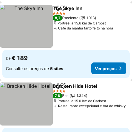
The Skye Inn
Partilhar
Adicionar aos favoritos
4 Estrelas
8,7
Excelente
1.913
Portree, a 15.6 km de Carbost
Café da manhã farto feito na hora
€ 189
De
Consulte os preços de
5 sites
Ver preços
Bracken Hide Hotel
Partilhar
Adicionar aos favoritos
4 Estrelas
7,8
Boa
1.344
Portree, a 15.0 km de Carbost
Restaurante excepcional e bar de whisky