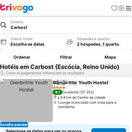
Favoritos
Iniciar
Me
Destino
Carbost
Check-in/out
Hóspedes e quartos
Escolha as datas
2 hóspedes, 1 quarto.
Ordenar
Filtrar
Mapa
Hotéis em Carbost (Escócia, Reino Unido)
Como os pagamentos influenciam os resultados
Glenbrittle Youth Hostel
Partilhar
Adicionar aos favoritos
4 Estrelas
9,1
Excelente
253
a 9.8 km de Centro da cidade
Lounge licenciado com vista para a
montanha
Escolha popular
Selecione as datas para ver os preços