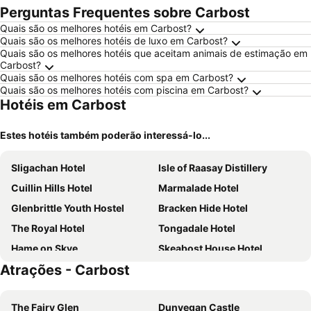
Perguntas Frequentes sobre Carbost
Quais são os melhores hotéis em Carbost?
Quais são os melhores hotéis de luxo em Carbost?
Quais são os melhores hotéis que aceitam animais de estimação em
Carbost?
Quais são os melhores hotéis com spa em Carbost?
Quais são os melhores hotéis com piscina em Carbost?
Hotéis em Carbost
Estes hotéis também poderão interessá-lo...
Sligachan Hotel
Isle of Raasay Distillery
Cuillin Hills Hotel
Marmalade Hotel
Glenbrittle Youth Hostel
Bracken Hide Hotel
The Royal Hotel
Tongadale Hotel
Hame on Skye
Skeabost House Hotel
Atrações - Carbost
Bosville Hotel
The Skye Inn
The Portree Hotel
Atholl House Skye
The Fairy Glen
Dunvegan Castle
Skye Lodges