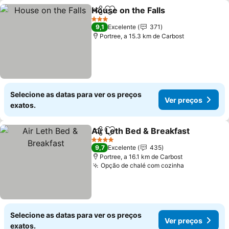
House on the Falls
Partilhar
Adicionar aos favoritos
3 Estrelas
9,1
Excelente
371
Portree, a 15.3 km de Carbost
Selecione as datas para ver os preços
Ver preços
exatos.
Air Leth Bed & Breakfast
Partilhar
Adicionar aos favoritos
4 Estrelas
9,7
Excelente
435
Portree, a 16.1 km de Carbost
Opção de chalé com cozinha
Selecione as datas para ver os preços
Ver preços
exatos.