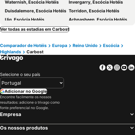
Waternish, Escócia Hotéis
Invergarry, Escócia Hotéis
Duisdalemore, Escócia Hotéis
Torridon, Escócia Hotéis
Uig, Escócia Hotéis
Achnasheen, Escócia Hotéis
Cannich, Escócia Hotéis
Lochailort, Escócia Hotéis
Ver todas as estadias em Carbost
Tobermory, Escócia Hotéis
North Ballachulish, Escócia Hotéis
Comparador de Hotéis
Europa
Reino Unido
Escócia
Glendale, Escócia Hotéis
Glenmoriston, Escócia Hotéis
Highlands
Carbost
Lochboisdale, Escócia Hotéis
Berneray, Escócia Hotéis
Acharacle, Escócia Hotéis
Tarbert, Escócia Hotéis
Facebook
Twitter
Insta
Yo
Edimburgo, Escócia Hotéis
Glasgow, Escócia Hotéis
Selecione o seu país
Fort William, Escócia Hotéis
Dundee, Escócia Hotéis
Stirling, Escócia Hotéis
Oban, Escócia Hotéis
Adicionar no Google
Encontre facilmente os nossos
Perth, Escócia Hotéis
Dunfermline, Escócia Hotéis
resultados: adicione o trivago como
Kinlochleven, Escócia Hotéis
Londres, Inglaterra Hotéis
fonte preferencial no Google.
Empresa
Manchester, Inglaterra Hotéis
Liverpool, Inglaterra Hotéis
Hounslow, Inglaterra Hotéis
Birmingham, Inglaterra Hotéis
Os nossos produtos
Bristol, Inglaterra Hotéis
Inverness, Escócia Hotéis