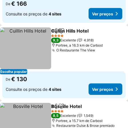
€ 166
De
Consulte os preços de
4 sites
Ver preços
Cuillin Hills Hotel
Partilhar
Adicionar aos favoritos
4 Estrelas
9,3
Excelente
4.918
Portree, a 16.3 km de Carbost
O Restaurante The View
Escolha popular
€ 130
De
Consulte os preços de
4 sites
Ver preços
Bosville Hotel
Partilhar
Adicionar aos favoritos
4 Estrelas
8,5
Excelente
1.549
Portree, a 15.7 km de Carbost
Restaurante Dulse & Brose premiado