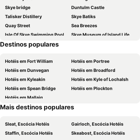
Skye bridge
Duntulm Castle
Talisker Distillery
Skye Batiks
Quay Street
Sea Breezes
Isle Of Skye Swimming Pool
Skye Museum of Island Life
Destinos populares
Coral Beaches
Colbost Croft Museum
Caledonian-MacBrayne
Duncan House
Hotéis em Fort William
Hotéis em Portree
Museum Kyle Line
Hotéis em Dunvegan
Hotéis em Broadford
Hotéis em Kyleakin
Hotéis em Kyle of Lochalsh
Hotéis em Spean Bridge
Hotéis em Plockton
Hotéis em Mallaig
Mais destinos populares
Sleat, Escócia Hotéis
Gairloch, Escócia Hotéis
Staffin, Escócia Hotéis
Skeabost, Escócia Hotéis