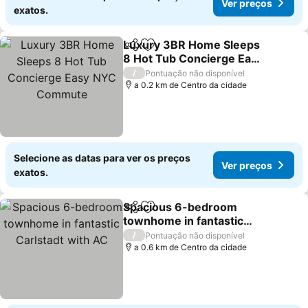
Ver preços
exatos.
Luxury 3BR Home Sleeps
Partilhar
Adicionar aos favoritos
8 Hot Tub Concierge Easy
NYC Commute
/
Pontuação não disponível
a 0.2 km de Centro da cidade
Selecione as datas para ver os preços
Ver preços
exatos.
Spacious 6-bedroom
Partilhar
Adicionar aos favoritos
townhome in fantastic
Carlstadt with AC
/
Pontuação não disponível
a 0.6 km de Centro da cidade