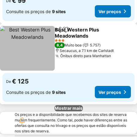
€ 99
De
Consulte os preços de
9 sites
Ver preços
Best Western Plus
Partilhar
Adicionar aos favoritos
Meadowlands
3 Estrelas
8,4
Muito boa
5.757
Secaucus, a 7.1 km de Carlstadt
Ônibus direto para Manhattan
€ 125
De
Consulte os preços de
9 sites
Ver preços
Mostrar mais
Os preços e a disponibilidade que recebemos dos sites de reserva
mudam frequentemente. Como tal, pode haver diferenças entre as
ofertas que consulta no trivago e os preços que estão disponíveis
nos sites de reserva.