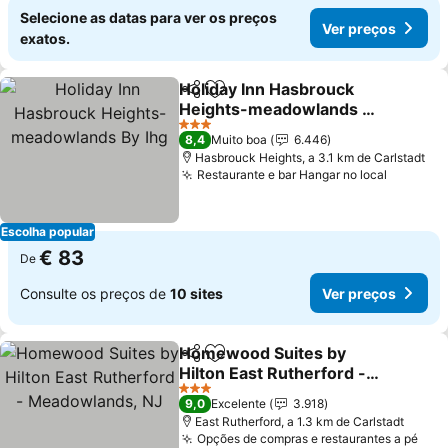
Selecione as datas para ver os preços
Ver preços
exatos.
Holiday Inn Hasbrouck
Partilhar
Adicionar aos favoritos
Heights-meadowlands By
Ihg
3 Estrelas
8,4
Muito boa
6.446
Hasbrouck Heights, a 3.1 km de Carlstadt
Restaurante e bar Hangar no local
Escolha popular
€ 83
De
Consulte os preços de
10 sites
Ver preços
Homewood Suites by
Partilhar
Adicionar aos favoritos
Hilton East Rutherford -
Meadowlands, NJ
3 Estrelas
9,0
Excelente
3.918
East Rutherford, a 1.3 km de Carlstadt
Opções de compras e restaurantes a pé