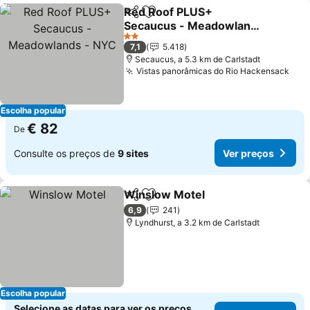
Red Roof PLUS+
Partilhar
Adicionar aos favoritos
Secaucus - Meadowlands
- NYC
2 Estrelas
7,1
5.418
Secaucus, a 5.3 km de Carlstadt
Vistas panorâmicas do Rio Hackensack
Escolha popular
€ 82
De
Consulte os preços de
9 sites
Ver preços
Winslow Motel
Partilhar
Adicionar aos favoritos
6,9
241
Lyndhurst, a 3.2 km de Carlstadt
Escolha popular
Selecione as datas para ver os preços