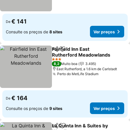
€ 141
De
Consulte os preços de
8 sites
Ver preços
Fairfield Inn East
Partilhar
Adicionar aos favoritos
Rutherford Meadowlands
3 Estrelas
8,2
Muito boa
3.495
East Rutherford, a 1.6 km de Carlstadt
Perto do MetLife Stadium
€ 164
De
Consulte os preços de
9 sites
Ver preços
La Quinta Inn & Suites by
Partilhar
Adicionar aos favoritos