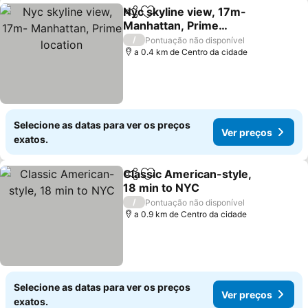
Nyc skyline view, 17m-
Partilhar
Adicionar aos favoritos
Manhattan, Prime
location
/
Pontuação não disponível
a 0.4 km de Centro da cidade
Selecione as datas para ver os preços
Ver preços
exatos.
Classic American-style,
Partilhar
Adicionar aos favoritos
18 min to NYC
/
Pontuação não disponível
a 0.9 km de Centro da cidade
Selecione as datas para ver os preços
Ver preços
exatos.