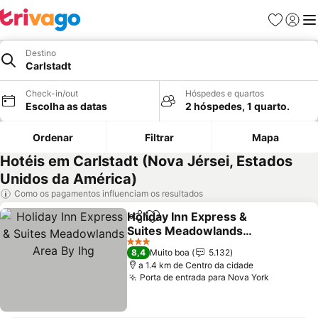
Favoritos
Iniciar
Me
Destino
Carlstadt
Check-in/out
Hóspedes e quartos
Escolha as datas
2 hóspedes, 1 quarto.
Ordenar
Filtrar
Mapa
Hotéis em Carlstadt (Nova Jérsei, Estados
Unidos da América)
Como os pagamentos influenciam os resultados
Holiday Inn Express &
Partilhar
Adicionar aos favoritos
Suites Meadowlands
Area By Ihg
3 Estrelas
8,4
Muito boa
5.132
a 1.4 km de Centro da cidade
Porta de entrada para Nova York