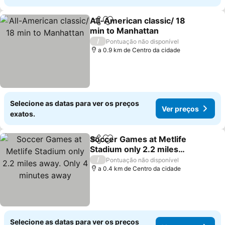
All-American classic/ 18
Partilhar
Adicionar aos favoritos
min to Manhattan
/
Pontuação não disponível
a 0.9 km de Centro da cidade
Selecione as datas para ver os preços
Ver preços
exatos.
Soccer Games at Metlife
Partilhar
Adicionar aos favoritos
Stadium only 2.2 miles
away. Only 4 minutes
/
Pontuação não disponível
away
a 0.4 km de Centro da cidade
Selecione as datas para ver os preços