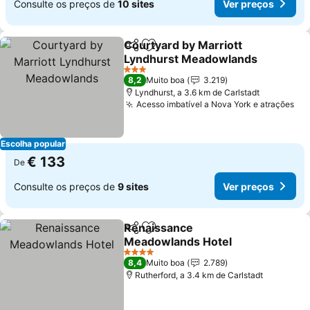
Consulte os preços de
10 sites
Ver preços
Courtyard by Marriott
Partilhar
Adicionar aos favoritos
Lyndhurst Meadowlands
3 Estrelas
8,2
Muito boa
3.219
Lyndhurst, a 3.6 km de Carlstadt
Acesso imbatível a Nova York e atrações
Escolha popular
€ 133
De
Consulte os preços de
9 sites
Ver preços
Renaissance
Partilhar
Adicionar aos favoritos
Meadowlands Hotel
4 Estrelas
8,4
Muito boa
2.789
Rutherford, a 3.4 km de Carlstadt