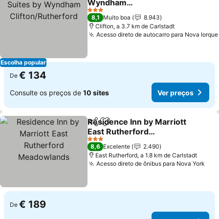
Wyndham
Clifton/Rutherford
3 Estrelas
8,1
Muito boa
8.943
Clifton, a 3.7 km de Carlstadt
Acesso direto de autocarro para Nova Iorque
Escolha popular
€ 134
De
Consulte os preços de
10 sites
Ver preços
Residence Inn by Marriott
Partilhar
Adicionar aos favoritos
East Rutherford
Meadowlands
3 Estrelas
8,6
Excelente
2.490
East Rutherford, a 1.8 km de Carlstadt
Acesso direto de ônibus para Nova York
€ 189
De