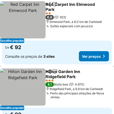
Red Carpet Inn Elmwood
Partilhar
Adicionar aos favoritos
Park
2 Estrelas
6,8
922
Elmwood Park, a 6.0 km de Carlstadt
Suítes especiais com jacuzzis
Escolha popular
€ 92
De
Consulte os preços de
3 sites
Ver preços
Hilton Garden Inn
Partilhar
Adicionar aos favoritos
Ridgefield Park
3 Estrelas
8,1
Muito boa
4.970
Ridgefield Park, a 6.9 km de Carlstadt
Perto das principais atrações de Nova
Jersey
Escolha popular