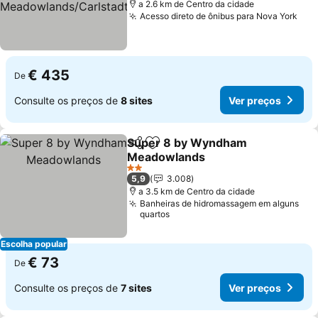
a 2.6 km de Centro da cidade
Acesso direto de ônibus para Nova York
€ 435
De
Consulte os preços de
8 sites
Ver preços
Super 8 by Wyndham
Partilhar
Adicionar aos favoritos
Meadowlands
2 Estrelas
5,9
3.008
a 3.5 km de Centro da cidade
Banheiras de hidromassagem em alguns
quartos
Escolha popular
€ 73
De
Consulte os preços de
7 sites
Ver preços