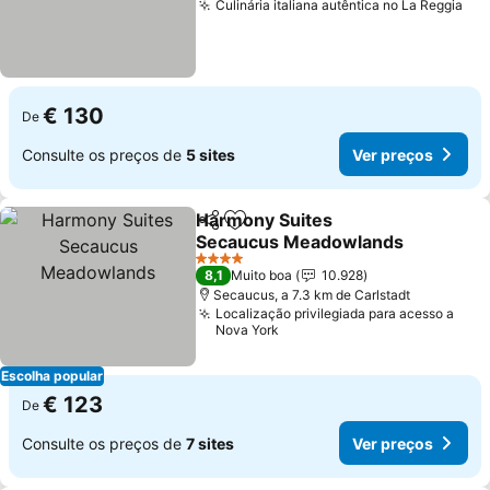
Culinária italiana autêntica no La Reggia
€ 130
De
Consulte os preços de
5 sites
Ver preços
Harmony Suites
Partilhar
Adicionar aos favoritos
Secaucus Meadowlands
4 Estrelas
8,1
Muito boa
10.928
Secaucus, a 7.3 km de Carlstadt
Localização privilegiada para acesso a
Nova York
Escolha popular
€ 123
De
Consulte os preços de
7 sites
Ver preços