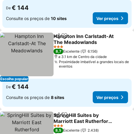
€ 144
De
Consulte os preços de
10 sites
Ver preços
Hampton Inn Carlstadt-At
Partilhar
Adicionar aos favoritos
The Meadowlands
3 Estrelas
8,7
Excelente
6.156
a 3.1 km de Centro da cidade
Proximidade imbatível a grandes locais de
eventos
Escolha popular
€ 144
De
Consulte os preços de
8 sites
Ver preços
SpringHill Suites by
Partilhar
Adicionar aos favoritos
Marriott East Rutherford
Meadowlands/Carlstadt
3 Estrelas
8,5
Excelente
2.438