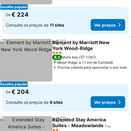
Escolha popular
€ 224
De
Consulte os preços de
11 sites
Ver preços
Element by Marriott New
Partilhar
Adicionar aos favoritos
York Wood-Ridge
3 Estrelas
8,3
Muito boa
1.067
Wood-Ridge, a 1.7 km de Carlstadt
Piscina coberta para aproveitar o ano todo
Escolha popular
€ 204
De
Consulte os preços de
8 sites
Ver preços
Extended Stay America
Partilhar
Adicionar aos favoritos
Suites - Meadowlands -