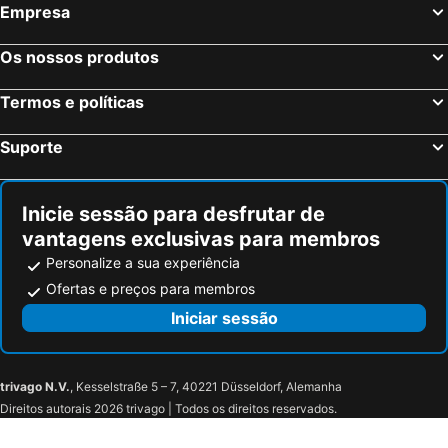
Empresa
Orlando, Flórida Hotéis
Miami, Flórida Hotéis
Cambria Hotel New York - Chelsea
The Jewel Hotel, New York
Las Vegas, Nevada Hotéis
Los Angeles, Califórnia Hotéis
The Peninsula New York
The Gregorian Hotel
Os nossos produtos
Chicago, Ilinóis Hotéis
Lake Buena Vista, Flórida Hotéis
M Social Hotel New York Times Square
31 Street Broadway Hotel
Termos e políticas
Boston, Massachusetts Hotéis
Hotel Edison
The Park Ave North
City Club Hotel
Morningside Inn
Suporte
Hyatt Place Fair Lawn/Paramus
Inicie sessão para desfrutar de
vantagens exclusivas para membros
Personalize a sua experiência
Ofertas e preços para membros
Iniciar sessão
trivago N.V.
, Kesselstraße 5 – 7, 40221 Düsseldorf, Alemanha
Direitos autorais 2026 trivago | Todos os direitos reservados.