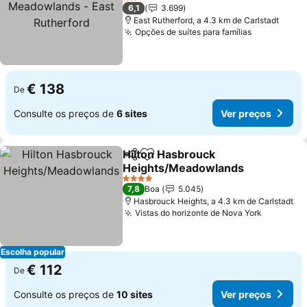
East Rutherford
2 Estrelas
6,1
3.699
East Rutherford, a 4.3 km de Carlstadt
Opções de suítes para famílias
€ 138
De
Consulte os preços de
6 sites
Ver preços
Hilton Hasbrouck
Partilhar
Adicionar aos favoritos
Heights/Meadowlands
4 Estrelas
7,8
Boa
5.045
Hasbrouck Heights, a 4.3 km de Carlstadt
Vistas do horizonte de Nova York
Escolha popular
€ 112
De
Consulte os preços de
10 sites
Ver preços