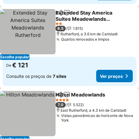
Extended Stay America
Partilhar
Adicionar aos favoritos
Suites Meadowlands
Rutherford
2 Estrelas
6,5
1.815
Rutherford, a 3.6 km de Carlstadt
Quartos renovados e limpos
Escolha popular
€ 121
De
Consulte os preços de
7 sites
Ver preços
Hilton Meadowlands
Partilhar
Adicionar aos favoritos
4 Estrelas
7,0
5.522
East Rutherford, a 4.3 km de Carlstadt
Vistas panorâmicas do horizonte de Nova
York
Escolha popular