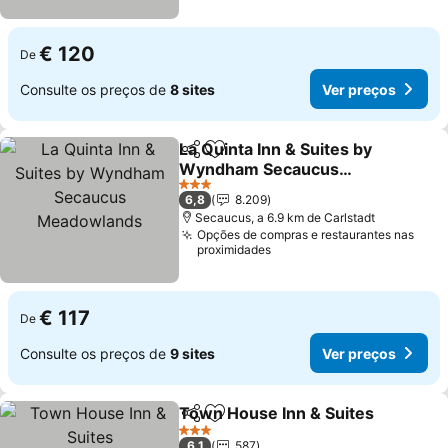
€ 120
De
Consulte os preços de
8 sites
Ver preços
La Quinta Inn & Suites by
Partilhar
Adicionar aos favoritos
Wyndham Secaucus
Meadowlands
3 Estrelas
6,8
8.209
Secaucus, a 6.9 km de Carlstadt
Opções de compras e restaurantes nas
proximidades
€ 117
De
Consulte os preços de
9 sites
Ver preços
Town House Inn & Suites
Partilhar
Adicionar aos favoritos
3 Estrelas
6,1
587