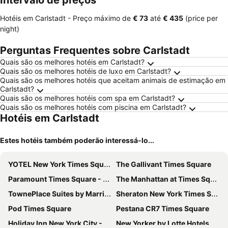
Intervalo de preços
Hotéis em Carlstadt -
Preço máximo
de
‎€ 73
até
‎€ 435
(price per
night)
Perguntas Frequentes sobre Carlstadt
Quais são os melhores hotéis em Carlstadt?
Quais são os melhores hotéis de luxo em Carlstadt?
Quais são os melhores hotéis que aceitam animais de estimação em
Carlstadt?
Quais são os melhores hotéis com spa em Carlstadt?
Quais são os melhores hotéis com piscina em Carlstadt?
Hotéis em Carlstadt
Estes hotéis também poderão interessá-lo...
YOTEL New York Times Square
The Gallivant Times Square
Paramount Times Square - A Generator Hotel
The Manhattan at Times Square Hotel
TownePlace Suites by Marriott New York Long Island City/Manhattan View
Sheraton New York Times Square Hotel
Pod Times Square
Pestana CR7 Times Square
Holiday Inn New York City - Times Square By Ihg
New Yorker by Lotte Hotels