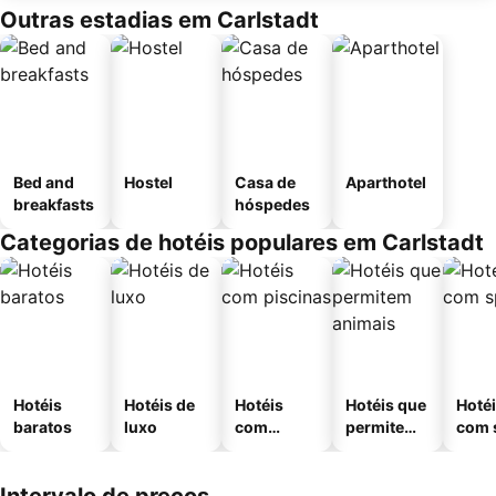
Outras estadias em Carlstadt
Bed and
Hostel
Casa de
Aparthotel
breakfasts
hóspedes
Categorias de hotéis populares em Carlstadt
Hotéis
Hotéis de
Hotéis
Hotéis que
Hoté
baratos
luxo
com
permitem
com 
piscinas
animais