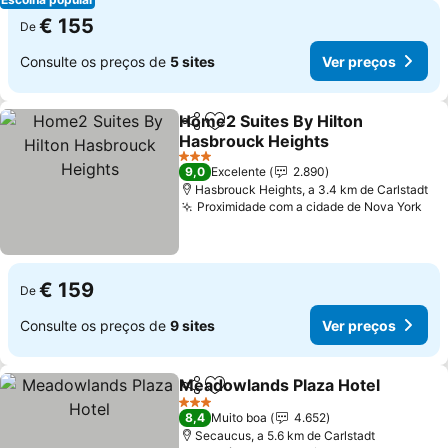
€ 155
De
Consulte os preços de
5 sites
Ver preços
Home2 Suites By Hilton
Partilhar
Adicionar aos favoritos
Hasbrouck Heights
3 Estrelas
9,0
Excelente
2.890
Hasbrouck Heights, a 3.4 km de Carlstadt
Proximidade com a cidade de Nova York
€ 159
De
Consulte os preços de
9 sites
Ver preços
Meadowlands Plaza Hotel
Partilhar
Adicionar aos favoritos
3 Estrelas
8,4
Muito boa
4.652
Secaucus, a 5.6 km de Carlstadt