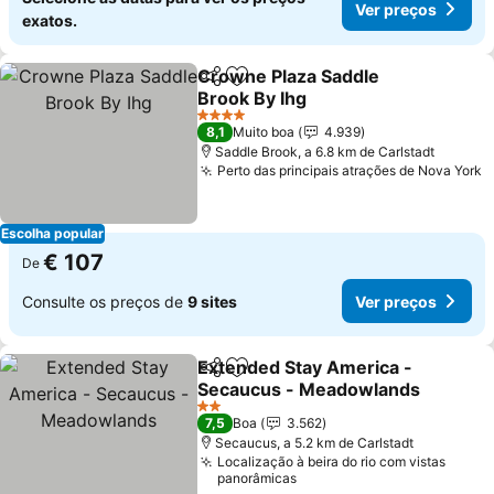
Ver preços
exatos.
Crowne Plaza Saddle
Partilhar
Adicionar aos favoritos
Brook By Ihg
4 Estrelas
8,1
Muito boa
4.939
Saddle Brook, a 6.8 km de Carlstadt
Perto das principais atrações de Nova York
Escolha popular
€ 107
De
Consulte os preços de
9 sites
Ver preços
Extended Stay America -
Partilhar
Adicionar aos favoritos
Secaucus - Meadowlands
2 Estrelas
7,5
Boa
3.562
Secaucus, a 5.2 km de Carlstadt
Localização à beira do rio com vistas
panorâmicas