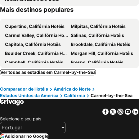
Mais destinos populares
Cupertino, Califórnia Hotéis
Milpitas, Califórnia Hotéis
Carmel Valley, Califórnia Hotéis
Salinas, Califórnia Hotéis
Capitola, Califórnia Hotéis
Brookdale, Califórnia Hotéis
Boulder Creek, Califórnia Hotéis
Morgan Hill, Califórnia Hotéis
Campbell, Califórnia Hotéis
Fresno, Califórnia Hotéis
Los Banos, Califórnia Hotéis
Madera, Califórnia Hotéis
Ver todas as estadias em Carmel-by-the-Sea
Turlock, Califórnia Hotéis
Nova Iorque, Nova York Hotéis
Comparador de Hotéis
América do Norte
Miami Beach, Flórida Hotéis
Orlando, Flórida Hotéis
Estados Unidos da América
Califórnia
Carmel-by-the-Sea
Miami, Flórida Hotéis
Las Vegas, Nevada Hotéis
Los Angeles, Califórnia Hotéis
Chicago, Ilinóis Hotéis
Facebook
Twitter
Insta
Yo
Lake Buena Vista, Flórida Hotéis
Boston, Massachusetts Hotéis
Selecione o seu país
Adicionar no Google