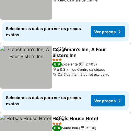
Perto da Praia de Carmel
Selecione as datas para ver os preços
Ver preços
exatos.
Coachman's Inn, A Four
Partilhar
Adicionar aos favoritos
Sisters Inn
3 Estrelas
8,9
Excelente
2.403
a 0.3 km de Centro da cidade
Café da manhã buffet exclusivo
Selecione as datas para ver os preços
Ver preços
exatos.
Hofsas House Hotel
Partilhar
Adicionar aos favoritos
3 Estrelas
8,4
Muito boa
3.136