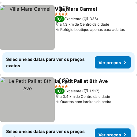
Villa Mara Carmel
Partilhar
Adicionar aos favoritos
4 Estrelas
9,8
Excelente
336
a 1.3 km de Centro da cidade
Refúgio boutique apenas para adultos
Selecione as datas para ver os preços
Ver preços
exatos.
Le Petit Pali at 8th Ave
Partilhar
Adicionar aos favoritos
4 Estrelas
9,0
Excelente
1.517
a 0.4 km de Centro da cidade
Quartos com lareiras de pedra
Selecione as datas para ver os preços
Ver preços