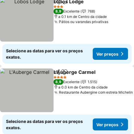
Lobos Lodge
Partilhar
Adicionar aos favoritos
3 Estrelas
8,9
Excelente
768
a 0.1 km de Centro da cidade
Pátios ou varandas privativas
Selecione as datas para ver os preços
Ver preços
exatos.
L'Auberge Carmel
Partilhar
Adicionar aos favoritos
4 Estrelas
8,9
Excelente
1.515
a 0.0 km de Centro da cidade
Restaurante Aubergine com estrela Michelin
Selecione as datas para ver os preços
Ver preços
exatos.