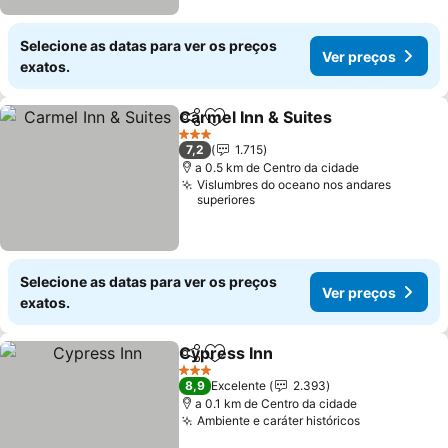
Selecione as datas para ver os preços
Ver preços
exatos.
Carmel Inn & Suites
Partilhar
Adicionar aos favoritos
3 Estrelas
7,2
1.715
a 0.5 km de Centro da cidade
Vislumbres do oceano nos andares
superiores
Selecione as datas para ver os preços
Ver preços
exatos.
Cypress Inn
Partilhar
Adicionar aos favoritos
3 Estrelas
8,9
Excelente
2.393
a 0.1 km de Centro da cidade
Ambiente e caráter históricos