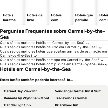
Hotéis
Hotéis de
Hotéis
Hotéis que
Hoté
baratos
luxo
com
permitem
com 
piscinas
animais
Perguntas Frequentes sobre Carmel-by-the-
Sea
Quais são os melhores hotéis em Carmel-by-the-Sea?
Quais são os melhores hotéis de luxo em Carmel-by-the-Sea?
Quais são os melhores hotéis que aceitam animais de estimação em
Carmel-by-the-Sea?
Quais são os melhores hotéis com spa em Carmel-by-the-Sea?
Quais são os melhores hotéis com piscina em Carmel-by-the-Sea?
Hotéis em Carmel-by-the-Sea
Estes hotéis também poderão interessá-lo...
Carmel Bay View Inn
Vendange Carmel Inn & Suites
Ramada by Wyndham Monterey
Tradewinds Carmel
Candle Light Inn
Briarwood Inn