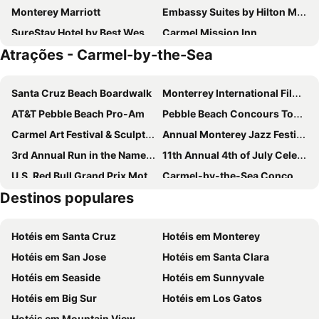
Monterey Marriott
Embassy Suites by Hilton Monterey Bay Seaside
SureStay Hotel by Best Western Seaside Monterey
Carmel Mission Inn
Atrações - Carmel-by-the-Sea
Stilwell Hotel
La Playa Hotel
Coachman's Inn, A Four Sisters Inn
Hofsas House Hotel
Santa Cruz Beach Boardwalk
Monterrey International Film Festival
Best Western Carmel's Town House Lodge
Carmel Valley Ranch, in The Unbound Collection by Hyatt
AT&T Pebble Beach Pro-Am
Pebble Beach Concours Tour d'Elegance
Lobos Lodge
Le Petit Pali at 8th Ave
Carmel Art Festival & Sculpture in the Park
Annual Monterey Jazz Festival
Svendsgaard's Inn
Colton Inn
3rd Annual Run in the Name of Love
11th Annual 4th of July Celebration
Hilton Garden Inn Monterey
Hotel Pacific
U.S. Red Bull Grand Prix Motorcycle Races
Carmel-by-the-Sea Concours on the Avenue
Monterey Bay Lodge
Victorian Inn
Destinos populares
Breakfast with the Bunny
Sea Otter Classic
Travelodge by Wyndham Monterey Bay
Monterey Fairgrounds Inn
Fisherman's Wharf
San Carlos Borromeo de Carmelo Mission
Scottish Fairway Inn
InterContinental the Clement Monterey by IHG
Hotéis em Santa Cruz
Hotéis em Monterey
Monterrey Flamenco Festival
Monterey Regional Airport
Hotéis em San Jose
Hotéis em Santa Clara
Hazlo Tu Monterrey
17-Miles-Scenic-Drive
Hotéis em Seaside
Hotéis em Sunnyvale
Hotéis em Big Sur
Hotéis em Los Gatos
Hotéis em Mountain View