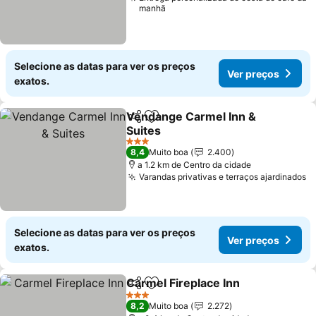
manhã
Selecione as datas para ver os preços
Ver preços
exatos.
Vendange Carmel Inn &
Partilhar
Adicionar aos favoritos
Suites
3 Estrelas
8,4
Muito boa
2.400
a 1.2 km de Centro da cidade
Varandas privativas e terraços ajardinados
Selecione as datas para ver os preços
Ver preços
exatos.
Carmel Fireplace Inn
Partilhar
Adicionar aos favoritos
3 Estrelas
8,2
Muito boa
2.272