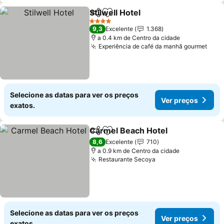
Stilwell Hotel
Partilhar
Adicionar aos favoritos
4 Estrelas
9,3
Excelente
1.368
a 0.4 km de Centro da cidade
Experiência de café da manhã gourmet
Selecione as datas para ver os preços
Ver preços
exatos.
Carmel Beach Hotel
Partilhar
Adicionar aos favoritos
8,6
Excelente
710
a 0.9 km de Centro da cidade
Restaurante Secoya
Selecione as datas para ver os preços
Ver preços
exatos.