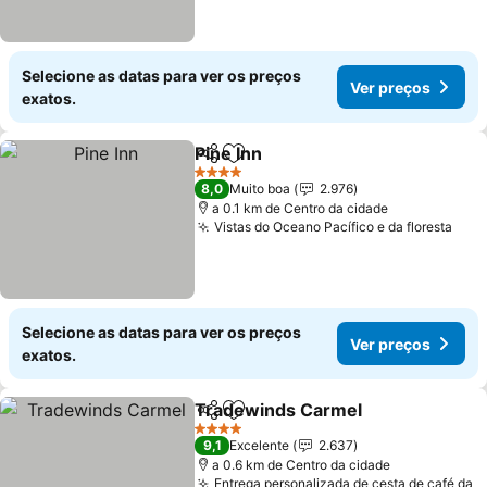
Selecione as datas para ver os preços
Ver preços
exatos.
Pine Inn
Partilhar
Adicionar aos favoritos
4 Estrelas
8,0
Muito boa
2.976
a 0.1 km de Centro da cidade
Vistas do Oceano Pacífico e da floresta
Selecione as datas para ver os preços
Ver preços
exatos.
Tradewinds Carmel
Partilhar
Adicionar aos favoritos
4 Estrelas
9,1
Excelente
2.637
a 0.6 km de Centro da cidade
Entrega personalizada de cesta de café da