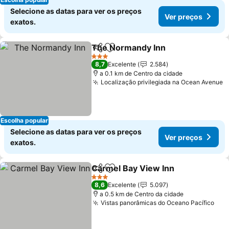
Selecione as datas para ver os preços
Ver preços
exatos.
The Normandy Inn
Partilhar
Adicionar aos favoritos
3 Estrelas
8,7
Excelente
2.584
a 0.1 km de Centro da cidade
Localização privilegiada na Ocean Avenue
Escolha popular
Selecione as datas para ver os preços
Ver preços
exatos.
Carmel Bay View Inn
Partilhar
Adicionar aos favoritos
3 Estrelas
8,6
Excelente
5.097
a 0.5 km de Centro da cidade
Vistas panorâmicas do Oceano Pacífico