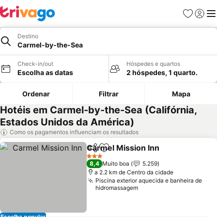
Favoritos
Iniciar
Me
Destino
Carmel-by-the-Sea
Check-in/out
Hóspedes e quartos
Escolha as datas
2 hóspedes, 1 quarto.
Ordenar
Filtrar
Mapa
Hotéis em Carmel-by-the-Sea (Califórnia,
Estados Unidos da América)
Como os pagamentos influenciam os resultados
Carmel Mission Inn
Partilhar
Adicionar aos favoritos
3 Estrelas
8,4
Muito boa
5.259
a 2.2 km de Centro da cidade
Piscina exterior aquecida e banheira de
hidromassagem
Escolha popular