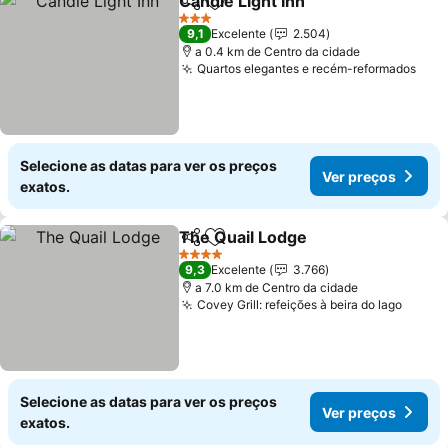
Candle Light Inn
Partilhar
Adicionar aos favoritos
3 Estrelas
9,1
Excelente
2.504
a 0.4 km de Centro da cidade
Quartos elegantes e recém-reformados
Selecione as datas para ver os preços
Ver preços
exatos.
The Quail Lodge
Partilhar
Adicionar aos favoritos
4 Estrelas
9,3
Excelente
3.766
a 7.0 km de Centro da cidade
Covey Grill: refeições à beira do lago
Selecione as datas para ver os preços
Ver preços
exatos.