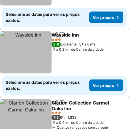
Selecione as datas para ver os preços
Ver preços
exatos.
Wayside Inn
Partilhar
Adicionar aos favoritos
3 Estrelas
8,9
Excelente
2.094
a 0.3 km de Centro da cidade
Selecione as datas para ver os preços
Ver preços
exatos.
Clarion Collection Carmel
Partilhar
Adicionar aos favoritos
Oaks Inn
3 Estrelas
7,3
1.839
a 0.4 km de Centro da cidade
Quartos renovados sem carpete