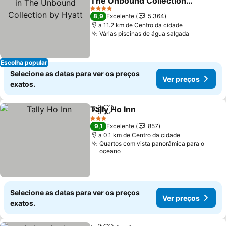
The Unbound Collection
by Hyatt
4 Estrelas
8,9
Excelente
5.364
a 11.2 km de Centro da cidade
Várias piscinas de água salgada
Escolha popular
Selecione as datas para ver os preços
Ver preços
exatos.
Tally Ho Inn
Partilhar
Adicionar aos favoritos
3 Estrelas
9,1
Excelente
857
a 0.1 km de Centro da cidade
Quartos com vista panorâmica para o
oceano
Selecione as datas para ver os preços
Ver preços
exatos.