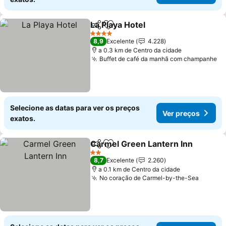
La Playa Hotel
Partilhar
Adicionar aos favoritos
4 Estrelas
8,9
Excelente
4.228
a 0.3 km de Centro da cidade
Buffet de café da manhã com champanhe
Selecione as datas para ver os preços
Ver preços
exatos.
Carmel Green Lantern Inn
Partilhar
Adicionar aos favoritos
2 Estrelas
8,7
Excelente
2.260
a 0.1 km de Centro da cidade
No coração de Carmel-by-the-Sea