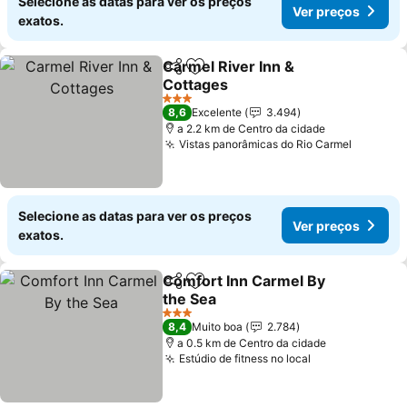
Selecione as datas para ver os preços
Ver preços
exatos.
Carmel River Inn &
Partilhar
Adicionar aos favoritos
Cottages
3 Estrelas
8,6
Excelente
3.494
a 2.2 km de Centro da cidade
Vistas panorâmicas do Rio Carmel
Selecione as datas para ver os preços
Ver preços
exatos.
Comfort Inn Carmel By
Partilhar
Adicionar aos favoritos
the Sea
3 Estrelas
8,4
Muito boa
2.784
a 0.5 km de Centro da cidade
Estúdio de fitness no local