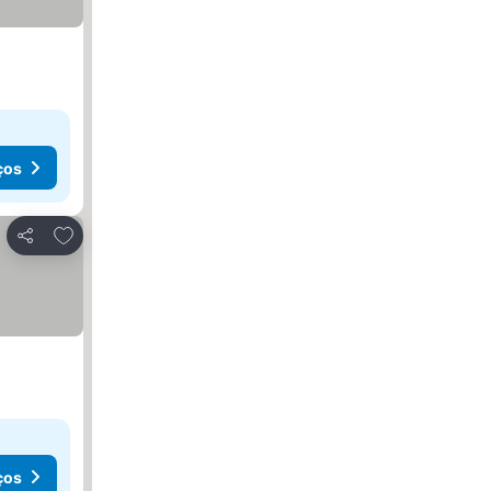
ços
Adicionar aos favoritos
Partilhar
ços