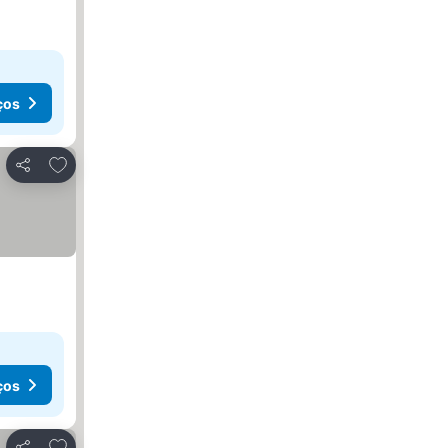
ços
Adicionar aos favoritos
Partilhar
ços
Adicionar aos favoritos