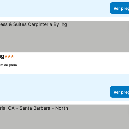
Ver pre
hg
3 Estrelas
km da praia
Ver pre