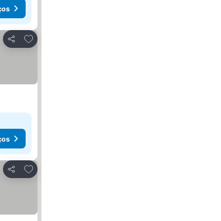
ços
Adicionar aos favoritos
Partilhar
ços
Adicionar aos favoritos
Partilhar