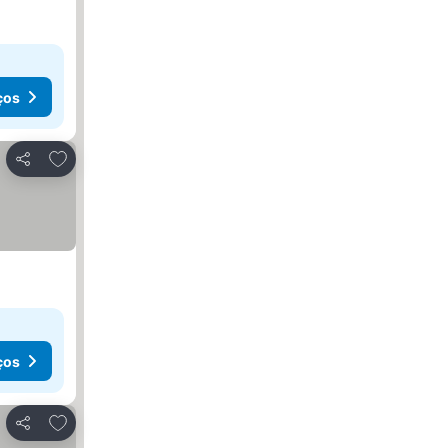
ços
Adicionar aos favoritos
Partilhar
ços
Adicionar aos favoritos
Partilhar