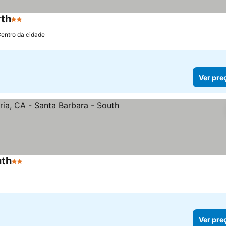
rth
2 Estrelas
Centro da cidade
Ver pre
uth
2 Estrelas
a
Ver pre