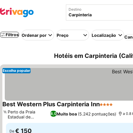
Destino
Filtros
Ordenar por
Preço
Localização
Can
Hotéis em Carpinteria (Cal
Escolha popular
Best Western Plus Carpinteria Inn
4 Estrelas
Perto da Praia
Muito boa
(5.242 pontuações)
8,0
a 0.8 
Estadual de
Carpinteria
€ 150
De