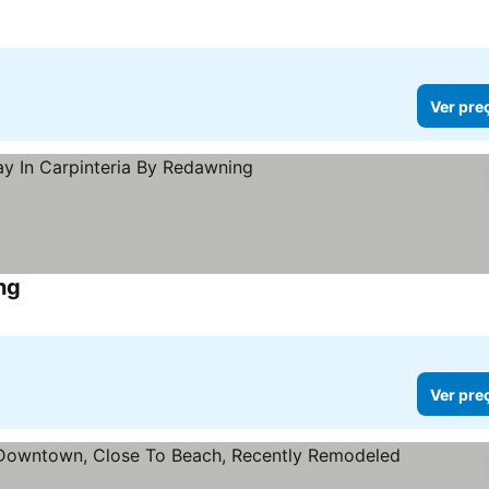
Ver pre
ng
Ver pre