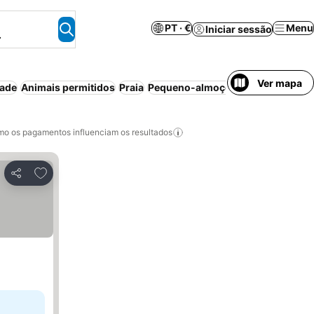
PT · €
Menu
Iniciar sessão
.
Ver mapa
dade
Animais permitidos
Praia
Pequeno-almoço incluído
Apartho
o os pagamentos influenciam os resultados
Adicionar aos favoritos
Partilhar