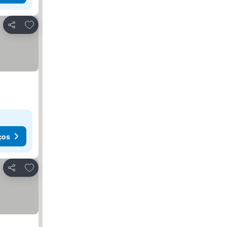
Adicionar aos favoritos
Partilhar
ços
Adicionar aos favoritos
Partilhar