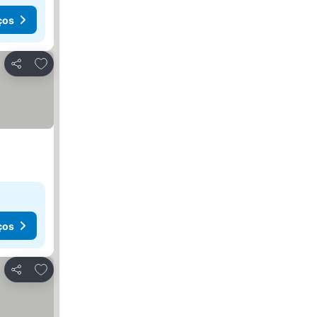
ços
Adicionar aos favoritos
Partilhar
ços
Adicionar aos favoritos
Partilhar