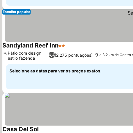
Escolha popular
Sandyland Reef Inn
2 Estrelas
Pátio com design
(2.275 pontuações)
6,4
a 3.2 km de Centro 
estilo fazenda
Selecione as datas para ver os preços exatos.
Casa Del Sol