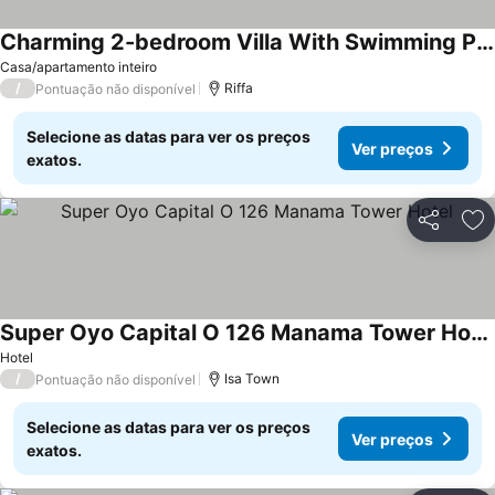
Charming 2-bedroom Villa With Swimming Pool, Wifi And Ac In Enchanting Shahrakan
Ver preços
Casa/apartamento inteiro
/
Riffa
Pontuação não disponível
Selecione as datas para ver os preços
Ver preços
exatos.
Partilhar
Ad
Super Oyo Capital O 126 Manama Tower Hotel
Ver preços
Hotel
/
Isa Town
Pontuação não disponível
Selecione as datas para ver os preços
Ver preços
exatos.