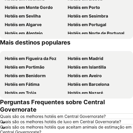
Hotéis em Monte Gordo
Hotéis em Porto
Hotéis em Sevilha
Hotéis em Sesimbra
Hotéis em Algarve
Hotéis em Portugal
Hotéis em Alentejo
Hotéis em Norte de Portugal
Mais destinos populares
Hotéis em Madeira
Hotéis em Espanha
Hotéis em Figueira da Foz
Hotéis em Madrid
Hotéis em Portimão
Hotéis em Islantilla
Hotéis em Benidorm
Hotéis em Aveiro
Hotéis em Fátima
Hotéis em Barcelona
Hotéis em Tróia
Hotéis em Nazaré
Perguntas Frequentes sobre Central
Hotéis em Évora
Hotéis em Peniche
Governorate
Hotéis em Porto Santo
Hotéis em Isla Canela
Quais são os melhores hotéis em Central Governorate?
Hotéis em Sangenjo
Hotéis em Vila Nova de Milfontes
Quais são os melhores hotéis de luxo em Central Governorate?
Quais são os melhores hotéis que aceitam animais de estimação em
Hotéis em Vilamoura
Hotéis em Vigo
Central Governorate?