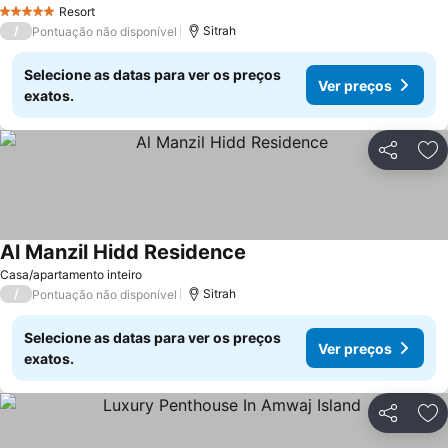
Ver preços
Resort
5 Estrelas
/
Sitrah
Pontuação não disponível
Selecione as datas para ver os preços
Ver preços
exatos.
Partilhar
Ad
Al Manzil Hidd Residence
Ver preços
Casa/apartamento inteiro
/
Sitrah
Pontuação não disponível
Selecione as datas para ver os preços
Ver preços
exatos.
Partilhar
Ad