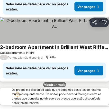
Selecione as datas para ver os preços
Ver preços
exatos.
Partilhar
Ad
2-bedroom Apartment In Brilliant West Riffa With Wifi, Ac
Ver preços
Casa/apartamento inteiro
/
Riffa
Pontuação não disponível
Selecione as datas para ver os preços
Ver preços
exatos.
Mostrar mais
Os preços e a disponibilidade que recebemos dos sites de reserva
mudam frequentemente. Como tal, pode haver diferenças entre as
ofertas que consulta no trivago e os preços que estão disponíveis
nos sites de reserva.