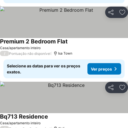
Partilhar
Ad
Premium 2 Bedroom Flat
Ver preços
Casa/apartamento inteiro
/
Isa Town
Pontuação não disponível
Selecione as datas para ver os preços
Ver preços
exatos.
Partilhar
Ad
Bq713 Residence
Ver preços
Casa/apartamento inteiro