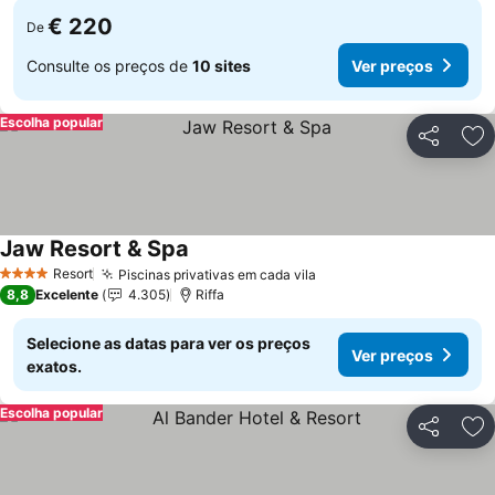
€ 220
De
Consulte os preços de
10 sites
Ver preços
Escolha popular
Partilhar
Ad
Jaw Resort & Spa
Ver preços
Resort
Piscinas privativas em cada vila
Ver preços
4 Estrelas
8,8
Excelente
4.305
Riffa
Selecione as datas para ver os preços
Ver preços
exatos.
Escolha popular
Partilhar
Ad