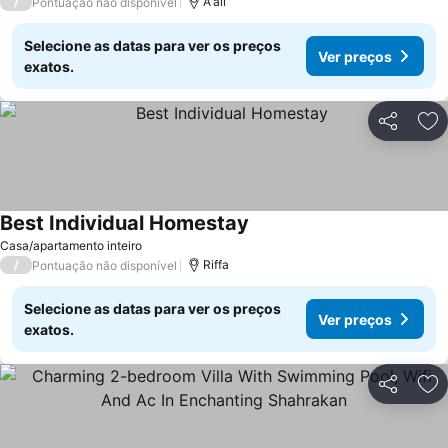
/
A'ali
Pontuação não disponível
Selecione as datas para ver os preços
Ver preços
exatos.
Partilhar
Ad
Best Individual Homestay
Ver preços
Casa/apartamento inteiro
/
Riffa
Pontuação não disponível
Selecione as datas para ver os preços
Ver preços
exatos.
Partilhar
Ad