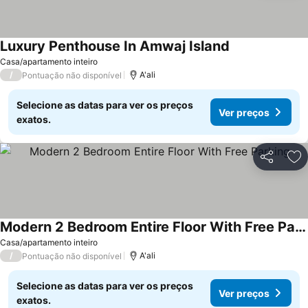
Luxury Penthouse In Amwaj Island
Ver preços
Casa/apartamento inteiro
/
A'ali
Pontuação não disponível
Selecione as datas para ver os preços
Ver preços
exatos.
Partilhar
Ad
Modern 2 Bedroom Entire Floor With Free Parking
Ver preços
Casa/apartamento inteiro
/
A'ali
Pontuação não disponível
Selecione as datas para ver os preços
Ver preços
exatos.