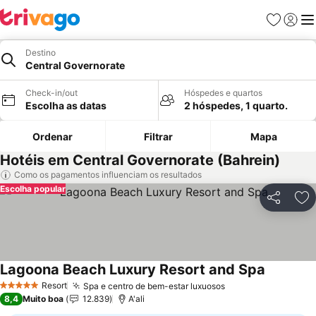
Favoritos
Iniciar
Me
Destino
Central Governorate
Check-in/out
Hóspedes e quartos
Escolha as datas
2 hóspedes, 1 quarto.
Ordenar
Filtrar
Mapa
Hotéis em Central Governorate (Bahrein)
Como os pagamentos influenciam os resultados
Escolha popular
Partilhar
Ad
Lagoona Beach Luxury Resort and Spa
Ver preç
Resort
Spa e centro de bem-estar luxuosos
Ver preços
5 Estrelas
8,4
Muito boa
12.839
A'ali