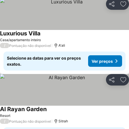
Partilhar
Ad
Luxurious Villa
Ver preços
Casa/apartamento inteiro
/
A'ali
Pontuação não disponível
Selecione as datas para ver os preços
Ver preços
exatos.
Partilhar
Ad
Al Rayan Garden
Ver preços
Resort
/
Sitrah
Pontuação não disponível