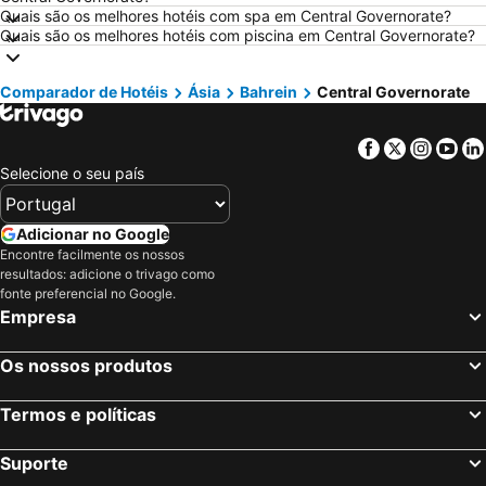
Hotéis em Roma
Hotéis em Centro de Portugal
Quais são os melhores hotéis com spa em Central Governorate?
Quais são os melhores hotéis com piscina em Central Governorate?
Hotéis em Sul de Espanha
Hotéis em Málaga
Hotéis em Maiorca
Hotéis em Andaluzia
Comparador de Hotéis
Ásia
Bahrein
Central Governorate
Hotéis em Minorca
Hotéis em Ibiza
Hotéis em Ilha do Sal
Hotéis em Galiza
Facebook
Twitter
Insta
Yo
Hotéis em Douro
Hotéis em Costa da Luz
Selecione o seu país
Hotéis em Serra da Estrela
Hotéis em Região de Lisboa
Hotéis em Costa do Sol
Hotéis em Sardenha
Adicionar no Google
Encontre facilmente os nossos
Hotéis em Tenerife
Hotéis em Cabo Verde
resultados: adicione o trivago como
Hotéis em São Miguel
Hotéis em Madrid
fonte preferencial no Google.
Empresa
Os nossos produtos
Termos e políticas
Suporte