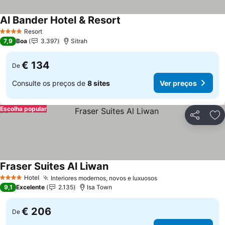
Al Bander Hotel & Resort
Ver preços
Resort
4 Estrelas
7,9
Boa
3.397
Sitrah
€ 134
De
Consulte os preços de
8 sites
Ver preços
Escolha popular
Partilhar
Ad
Fraser Suites Al Liwan
Ver preços
Hotel
Interiores modernos, novos e luxuosos
Ver preços
4 Estrelas
9,1
Excelente
2.135
Isa Town
€ 206
De