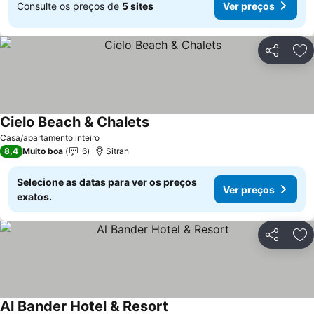
Consulte os preços de
5 sites
Ver preços
Partilhar
Ad
Cielo Beach & Chalets
Ver preços
Casa/apartamento inteiro
8,4
Muito boa
6
Sitrah
Selecione as datas para ver os preços
Ver preços
exatos.
Partilhar
Ad
Al Bander Hotel & Resort