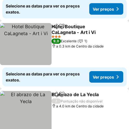
Selecione as datas para ver os preços
Ver preços
exatos.
Hotel Boutique
Partilhar
Adicionar aos favoritos
CaLagneta - Art i Vi
Ver preços
3 Estrelas
9,0
Excelente
1
a 0.3 km de Centro da cidade
Selecione as datas para ver os preços
Ver preços
exatos.
El abrazo de La Yecla
Partilhar
Adicionar aos favoritos
Ver p
/
Pontuação não disponível
a 4.0 km de Centro da cidade