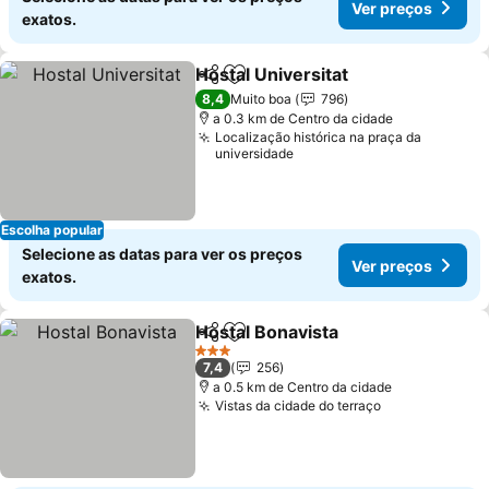
Ver preços
exatos.
Hostal Universitat
Partilhar
Adicionar aos favoritos
Ver preç
8,4
Muito boa
796
a 0.3 km de Centro da cidade
Localização histórica na praça da
universidade
Escolha popular
Selecione as datas para ver os preços
Ver preços
exatos.
Hostal Bonavista
Partilhar
Adicionar aos favoritos
Ver preço
3 Estrelas
7,4
256
a 0.5 km de Centro da cidade
Vistas da cidade do terraço
Ver preços