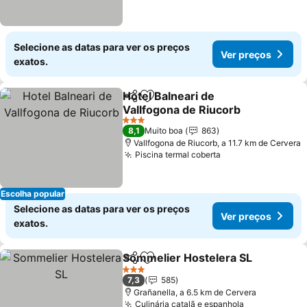
Selecione as datas para ver os preços
Ver preços
exatos.
Hotel Balneari de
Partilhar
Adicionar aos favoritos
Vallfogona de Riucorb
Ver preços
3 Estrelas
8,1
Muito boa
863
Vallfogona de Riucorb, a 11.7 km de Cervera
Piscina termal coberta
Ver preços
Escolha popular
Selecione as datas para ver os preços
Ver preços
exatos.
Sommelier Hostelera SL
Partilhar
Adicionar aos favoritos
Ve
3 Estrelas
7,3
585
Grañanella, a 6.5 km de Cervera
Culinária catalã e espanhola
Ver preços