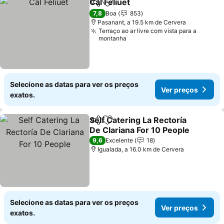
Cal Feliuet
Partilhar
Adicionar aos favoritos
Ver preços
7,8
Boa
853
Pasanant, a 19.5 km de Cervera
Terraço ao ar livre com vista para a
montanha
Selecione as datas para ver os preços
Ver preços
exatos.
Self Catering La Rectoría
Partilhar
Adicionar aos favoritos
De Clariana For 10 People
Ver preços
9,6
Excelente
18
Igualada, a 16.0 km de Cervera
Selecione as datas para ver os preços
Ver preços
exatos.