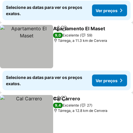
Selecione as datas para ver os preços
Ver preços
exatos.
Apartamento El Maset
Partilhar
Adicionar aos favoritos
Ver
9,0
Excelente
59
Tárrega, a 11.3 km de Cervera
Selecione as datas para ver os preços
Ver preços
exatos.
Cal Carrero
Partilhar
Adicionar aos favoritos
Ver preços
9,4
Excelente
27
Tárrega, a 12.8 km de Cervera