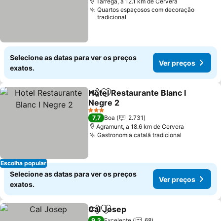
Tárrega, a 12.1 km de Cervera
Quartos espaçosos com decoração
tradicional
Selecione as datas para ver os preços
Ver preços
exatos.
Hotel Restaurante Blanc I
Partilhar
Adicionar aos favoritos
Negre 2
Ver preços
3 Estrelas
7,7
Boa
2.731
Agramunt, a 18.6 km de Cervera
Gastronomia catalã tradicional
Ver preço
Escolha popular
Selecione as datas para ver os preços
Ver preços
exatos.
Cal Josep
Partilhar
Adicionar aos favoritos
Ver preços
9,2
Excelente
68