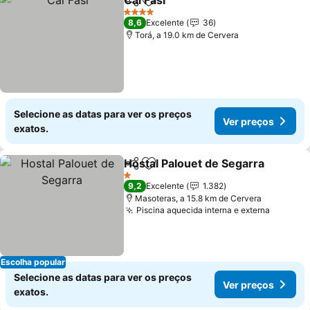
Cal Fasi
Partilhar
Adicionar aos favoritos
Ver preços
4 Estrelas
8,6
Excelente
36
Torá, a 19.0 km de Cervera
Selecione as datas para ver os preços
Ver preços
exatos.
Hostal Palouet de Segarra
Partilhar
Adicionar aos favoritos
1 Estrelas
9,2
Excelente
1.382
Masoteras, a 15.8 km de Cervera
Piscina aquecida interna e externa
Ver pre
Escolha popular
Selecione as datas para ver os preços
Ver preços
exatos.