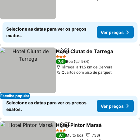
Selecione as datas para ver os preços
Ver preços
exatos.
Hotel Ciutat de Tarrega
Partilhar
Adicionar aos favoritos
Ve
3 Estrelas
7,6
Boa
984
Tárrega, a 11.5 km de Cervera
Quartos com piso de parquet
Ver preços
Escolha popular
Selecione as datas para ver os preços
Ver preços
exatos.
Hotel Pintor Marsà
Partilhar
Adicionar aos favoritos
Ver pre
3 Estrelas
8,1
Muito boa
738