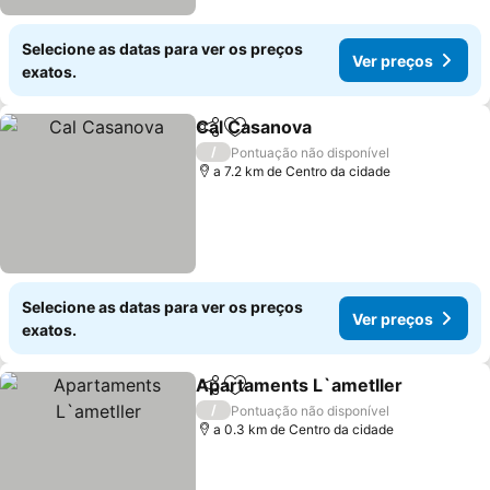
Selecione as datas para ver os preços
Ver preços
exatos.
Cal Casanova
Partilhar
Adicionar aos favoritos
Ver preços
/
Pontuação não disponível
a 7.2 km de Centro da cidade
Selecione as datas para ver os preços
Ver preços
exatos.
Apartaments L`ametller
Partilhar
Adicionar aos favoritos
Ve
/
Pontuação não disponível
a 0.3 km de Centro da cidade