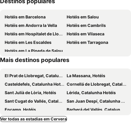
Destinos populares
Bellpuig
Festa Comarcal de l'Oli de la DOP Siurana
Setmana Medieval de la llegenda de Sant Jordi
Monestir de Poblet
Hotéis em Barcelona
Hotéis em Salou
Catalunya
Gran Festa de la Calçotada
Hotéis em Andorra la Vella
Hotéis em Cambrils
Panamá Canal
Castell dels Santmartí
Hotéis em Hospitalet de Llobregat
Hotéis em Vilaseca
Hotéis em Les Escaldes
Hotéis em Tarragona
Hotéis em La Pineda de Salou
Mais destinos populares
El Prat de Llobregat, Catalunha Hotéis
La Massana, Hotéis
Casteldefels, Catalunha Hotéis
Cornellá de Llobregat, Catalunha Hotéis
Sant Julià de Lòria, Hotéis
Lérida, Catalunha Hotéis
Sant Cugat do Vallés, Catalunha Hotéis
San Juan Despí, Catalunha Hotéis
Encamp, Hotéis
Barberá del Vallès, Catalunha Hotéis
La Ametlla de Mar, Catalunha Hotéis
Viladecans, Catalunha Hotéis
Ver todas as estadias em Cervera
Comarruga, Catalunha Hotéis
Vendrell, Catalunha Hotéis