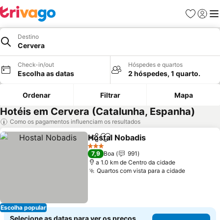
Favoritos
Iniciar
Me
Destino
Cervera
Check-in/out
Hóspedes e quartos
Escolha as datas
2 hóspedes, 1 quarto.
Ordenar
Filtrar
Mapa
Hotéis em Cervera (Catalunha, Espanha)
Como os pagamentos influenciam os resultados
Hostal Nobadis
Partilhar
Adicionar aos favoritos
Ver preços
3 Estrelas
7,9
Boa
991
a 1.0 km de Centro da cidade
Quartos com vista para a cidade
Ver preç
Escolha popular
Selecione as datas para ver os preços