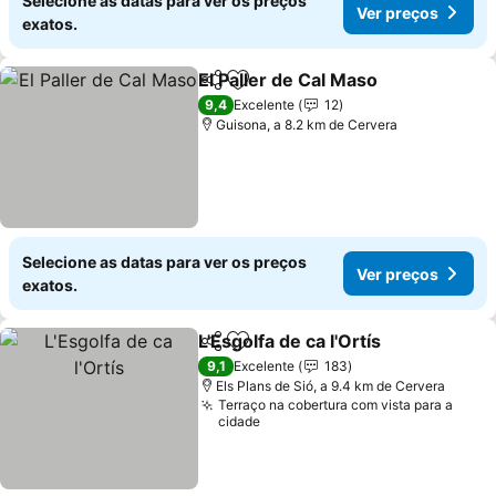
Selecione as datas para ver os preços
Ver preços
exatos.
El Paller de Cal Maso
Partilhar
Adicionar aos favoritos
Ver p
9,4
Excelente
12
Guisona, a 8.2 km de Cervera
Selecione as datas para ver os preços
Ver preços
exatos.
L'Esgolfa de ca l'Ortís
Partilhar
Adicionar aos favoritos
Ver 
9,1
Excelente
183
Els Plans de Sió, a 9.4 km de Cervera
Terraço na cobertura com vista para a
cidade