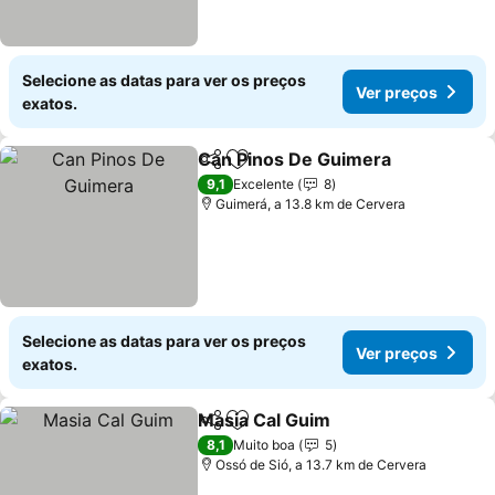
Selecione as datas para ver os preços
Ver preços
exatos.
Can Pinos De Guimera
Partilhar
Adicionar aos favoritos
Ver
9,1
Excelente
8
Guimerá, a 13.8 km de Cervera
Selecione as datas para ver os preços
Ver preços
exatos.
Masia Cal Guim
Partilhar
Adicionar aos favoritos
Ver preços
8,1
Muito boa
5
Ossó de Sió, a 13.7 km de Cervera