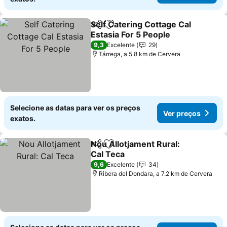
Self Catering Cottage Cal
Partilhar
Adicionar aos favoritos
Estasia For 5 People
Ver preços
9,3
Excelente
29
Tárrega, a 5.8 km de Cervera
Selecione as datas para ver os preços
Ver preços
exatos.
Nou Allotjament Rural:
Partilhar
Adicionar aos favoritos
Cal Teca
Ver preços
9,6
Excelente
34
Ribera del Dondara, a 7.2 km de Cervera