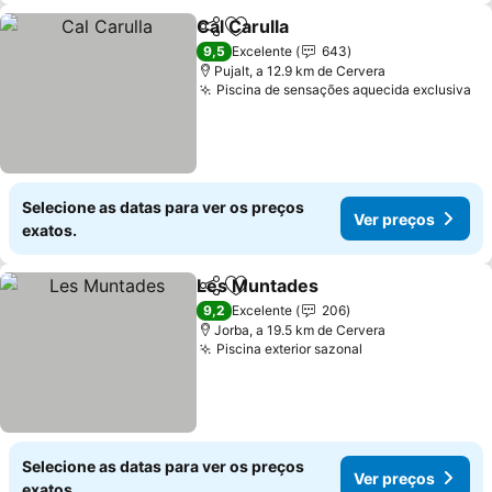
Cal Carulla
Partilhar
Adicionar aos favoritos
Ver preços
9,5
Excelente
643
Pujalt, a 12.9 km de Cervera
Piscina de sensações aquecida exclusiva
Ve
Selecione as datas para ver os preços
Ver preços
exatos.
Les Muntades
Partilhar
Adicionar aos favoritos
Ver preços
9,2
Excelente
206
Jorba, a 19.5 km de Cervera
Piscina exterior sazonal
Ver preços
Selecione as datas para ver os preços
Ver preços
exatos.