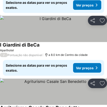
Selecione as datas para ver os preços
Ver preços
exatos.
Partilhar
Ad
I Giardini di BeCa
Ver preços
Aparthotel
/
a 8.0 km de Centro da cidade
Pontuação não disponível
Selecione as datas para ver os preços
Ver preços
exatos.
Partilhar
Ad