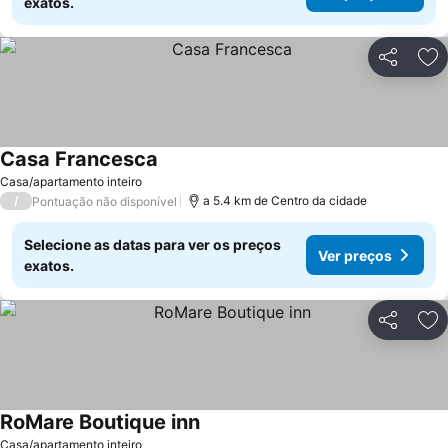
exatos.
Partilhar
Ad
Casa Francesca
Ver preços
Casa/apartamento inteiro
/
a 5.4 km de Centro da cidade
Pontuação não disponível
Selecione as datas para ver os preços
Ver preços
exatos.
Partilhar
Ad
RoMare Boutique inn
Ver preços
Casa/apartamento inteiro