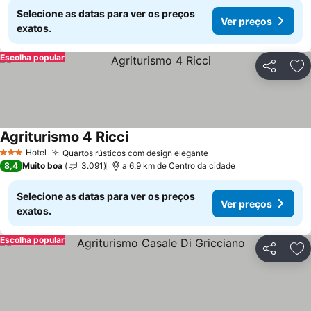
Selecione as datas para ver os preços
Ver preços
exatos.
Escolha popular
Partilhar
Ad
Agriturismo 4 Ricci
Ver preços
Hotel
Quartos rústicos com design elegante
Ver preços
3 Estrelas
8,4
Muito boa
3.091
a 6.9 km de Centro da cidade
Selecione as datas para ver os preços
Ver preços
exatos.
Escolha popular
Partilhar
Ad