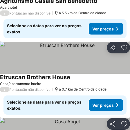
Agriturismo Casale San Benedetto
Ver preços
Aparthotel
/
a 5.5 km de Centro da cidade
Pontuação não disponível
Selecione as datas para ver os preços
Ver preços
exatos.
Partilhar
Ad
Etruscan Brothers House
Ver preços
Casa/apartamento inteiro
/
a 0.7 km de Centro da cidade
Pontuação não disponível
Selecione as datas para ver os preços
Ver preços
exatos.
Partilhar
Ad