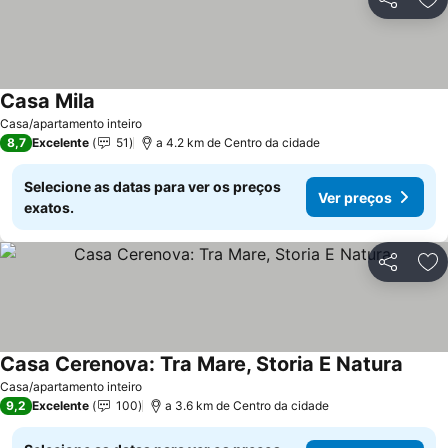
Partilhar
Ad
Casa Mila
Ver preços
Casa/apartamento inteiro
8,7
Excelente
51
a 4.2 km de Centro da cidade
Selecione as datas para ver os preços
Ver preços
exatos.
Partilhar
Ad
Casa Cerenova: Tra Mare, Storia E Natura
Ver p
Casa/apartamento inteiro
9,2
Excelente
100
a 3.6 km de Centro da cidade