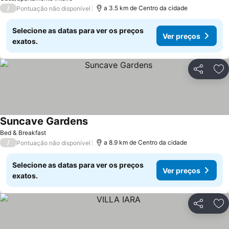
/
a 3.5 km de Centro da cidade
Pontuação não disponível
Selecione as datas para ver os preços
Ver preços
exatos.
Partilhar
Ad
Suncave Gardens
Ver preços
Bed & Breakfast
/
a 8.9 km de Centro da cidade
Pontuação não disponível
Selecione as datas para ver os preços
Ver preços
exatos.
Partilhar
Ad