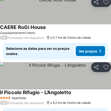
Partilhar
Ad
CAERE RoGi House
Ver preços
Casa/apartamento inteiro
/
a 0.7 km de Centro da cidade
Pontuação não disponível
Selecione as datas para ver os preços
Ver preços
exatos.
Partilhar
Ad
Il Piccolo Rifugio - L'Angoletto
Ver preços
Aparthotel
4 Estrelas
/
a 9.2 km de Centro da cidade
Pontuação não disponível