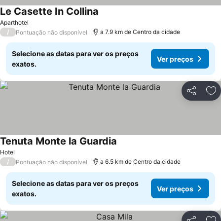
Le Casette In Collina
Ver preços
Aparthotel
/
a 7.9 km de Centro da cidade
Pontuação não disponível
Selecione as datas para ver os preços
Ver preços
exatos.
Partilhar
Ad
Tenuta Monte la Guardia
Ver preços
Hotel
/
a 6.5 km de Centro da cidade
Pontuação não disponível
Selecione as datas para ver os preços
Ver preços
exatos.