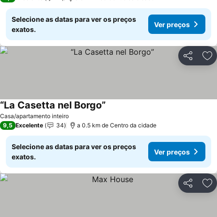
Selecione as datas para ver os preços
Ver preços
exatos.
Partilhar
Ad
“La Casetta nel Borgo”
Ver preços
Casa/apartamento inteiro
9,5
Excelente
34
a 0.5 km de Centro da cidade
Selecione as datas para ver os preços
Ver preços
exatos.
Partilhar
Ad