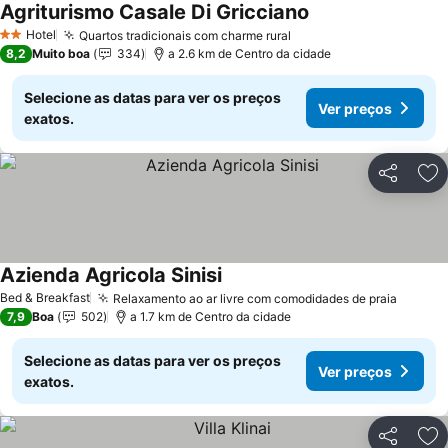
Agriturismo Casale Di Gricciano
Ver preços
Hotel
Quartos tradicionais com charme rural
Ver preços
2 Estrelas
8,2
Muito boa
334
a 2.6 km de Centro da cidade
Selecione as datas para ver os preços
Ver preços
exatos.
Partilhar
Ad
Azienda Agricola Sinisi
Ver preços
Bed & Breakfast
Relaxamento ao ar livre com comodidades de praia
Ver pr
7,9
Boa
502
a 1.7 km de Centro da cidade
Selecione as datas para ver os preços
Ver preços
exatos.
Partilhar
Ad