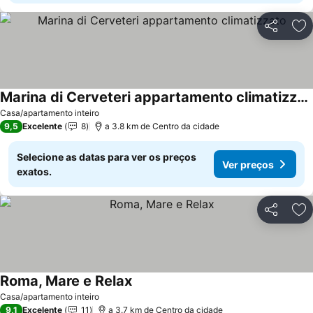
Partilhar
Ad
Marina di Cerveteri appartamento climatizzato
Ver preços
Casa/apartamento inteiro
9,5
Excelente
8
a 3.8 km de Centro da cidade
Selecione as datas para ver os preços
Ver preços
exatos.
Partilhar
Ad
Roma, Mare e Relax
Ver preços
Casa/apartamento inteiro
9,1
Excelente
11
a 3.7 km de Centro da cidade