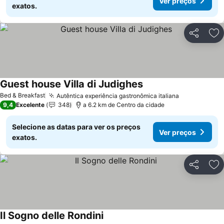
Ver preços
exatos.
Partilhar
Ad
Guest house Villa di Judighes
Ver preços
Bed & Breakfast
Autêntica experiência gastronômica italiana
Ver preços
9,4
Excelente
348
a 6.2 km de Centro da cidade
Selecione as datas para ver os preços
Ver preços
exatos.
Partilhar
Ad
Il Sogno delle Rondini
Ver preços