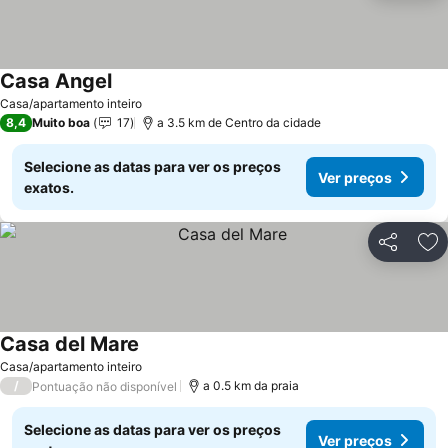
Casa Angel
Ver preços
Casa/apartamento inteiro
8,4
Muito boa
17
a 3.5 km de Centro da cidade
Selecione as datas para ver os preços
Ver preços
exatos.
Partilhar
Ad
Casa del Mare
Ver preços
Casa/apartamento inteiro
/
a 0.5 km da praia
Pontuação não disponível
Selecione as datas para ver os preços
Ver preços