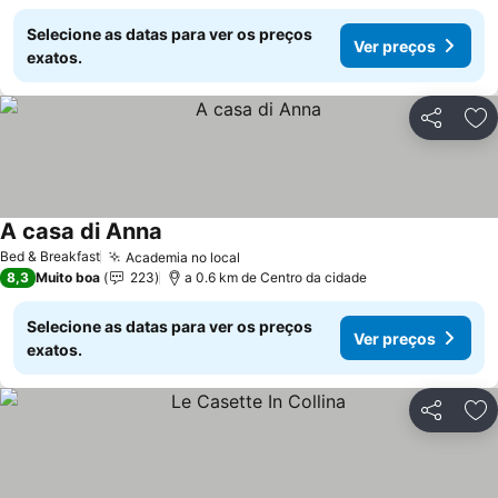
Selecione as datas para ver os preços
Ver preços
exatos.
Partilhar
Ad
A casa di Anna
Ver preços
Bed & Breakfast
Academia no local
Ver preços
8,3
Muito boa
223
a 0.6 km de Centro da cidade
Selecione as datas para ver os preços
Ver preços
exatos.
Partilhar
Ad