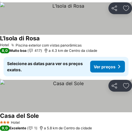
Partilhar
Ad
L'Isola di Rosa
Ver preços
Hotel
Piscina exterior com vistas panorâmicas
Ver preços
8,0
Muito boa
417
a 4.3 km de Centro da cidade
Selecione as datas para ver os preços
Ver preços
exatos.
Partilhar
Ad
Casa del Sole
Ver preços
Hotel
3 Estrelas
9,0
Excelente
1
a 5.8 km de Centro da cidade