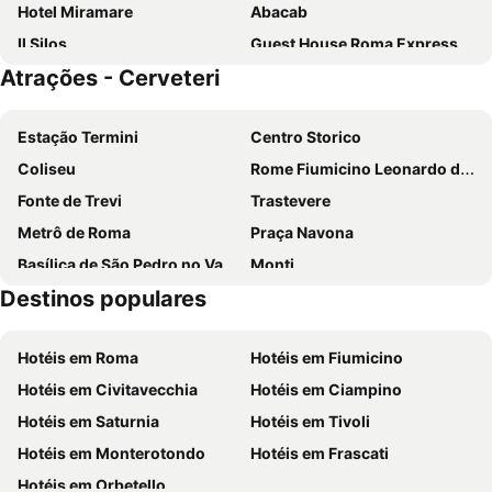
Hotel Miramare
Abacab
Il Silos
Guest House Roma Express
Atrações - Cerveteri
Hotel Villa Margherita
Hotel Alle Tamerici
La Posta Vecchia Hotel
Hotel Pyrgi Mare
Estação Termini
Centro Storico
Complesso L'Oasi
Vigna Caio Relais & Spa
Coliseu
Rome Fiumicino Leonardo da Vinci International Airport
Hotel Portofina
Casali Santa Brigida
Fonte de Trevi
Trastevere
Hotel Massimino
Marinella Beach
Metrô de Roma
Praça Navona
Basílica de São Pedro no Vaticano
Monti
Destinos populares
Termini Metro Station
Praça de Espanha
Prati
Panteão
Hotéis em Roma
Hotéis em Fiumicino
Basílica de Santa Maria Maggiore
Barberini - Fontana di Trevi Metro Station
Hotéis em Civitavecchia
Hotéis em Ciampino
International Airport Roma Ciampino
Praça de São Pedro
Hotéis em Saturnia
Hotéis em Tivoli
Trevi
Ostia
Hotéis em Monterotondo
Hotéis em Frascati
Borgo di Ceri
Torre Flavia
Hotéis em Orbetello
Castello di Santa Severa
Castello di Torre in Pietra