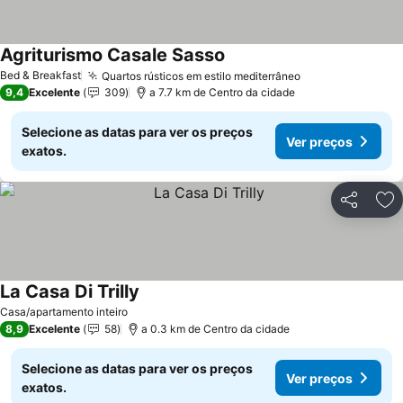
Agriturismo Casale Sasso
Ver preços
Bed & Breakfast
Quartos rústicos em estilo mediterrâneo
Ver preços
9,4
Excelente
309
a 7.7 km de Centro da cidade
Selecione as datas para ver os preços
Ver preços
exatos.
Partilhar
Ad
La Casa Di Trilly
Ver preços
Casa/apartamento inteiro
8,9
Excelente
58
a 0.3 km de Centro da cidade
Selecione as datas para ver os preços
Ver preços
exatos.