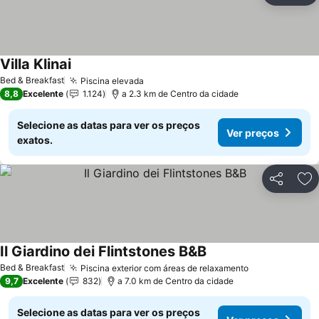
Villa Klinai
Ver preços
Bed & Breakfast
Piscina elevada
Ver preços
8,8
Excelente
1.124
a 2.3 km de Centro da cidade
Selecione as datas para ver os preços
Ver preços
exatos.
Partilhar
Ad
Il Giardino dei Flintstones B&B
Ver preços
Bed & Breakfast
Piscina exterior com áreas de relaxamento
Ver preços
9,7
Excelente
832
a 7.0 km de Centro da cidade
Selecione as datas para ver os preços