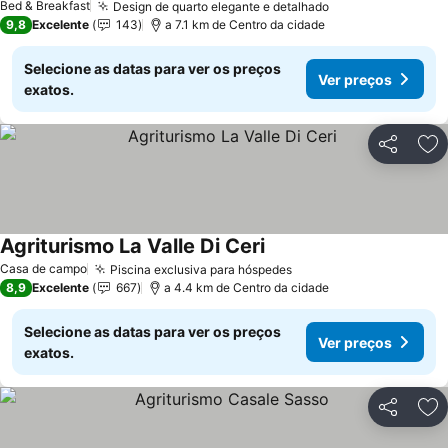
Bed & Breakfast
Design de quarto elegante e detalhado
Ver preços
9,8
Excelente
143
a 7.1 km de Centro da cidade
Selecione as datas para ver os preços
Ver preços
exatos.
Partilhar
Ad
Agriturismo La Valle Di Ceri
Ver preços
Casa de campo
Piscina exclusiva para hóspedes
Ver preços
8,9
Excelente
667
a 4.4 km de Centro da cidade
Selecione as datas para ver os preços
Ver preços
exatos.
Partilhar
Ad