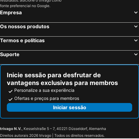
resultados: adicione o trivago como
Sperlonga, Lazio Hotéis
Milão, Lombardia Hotéis
fonte preferencial no Google.
Veneza, Veneto Hotéis
Florença, Toscana Hotéis
Empresa
Nápoles, Campanha Hotéis
Bolonha, Emília-Romanha Hotéis
Os nossos produtos
Palermo, Sicília Hotéis
Verona, Veneto Hotéis
Cagliari, Sardenha Hotéis
Termos e políticas
Suporte
Inicie sessão para desfrutar de
vantagens exclusivas para membros
Personalize a sua experiência
Ofertas e preços para membros
Iniciar sessão
trivago N.V.
, Kesselstraße 5 – 7, 40221 Düsseldorf, Alemanha
Direitos autorais 2026 trivago | Todos os direitos reservados.