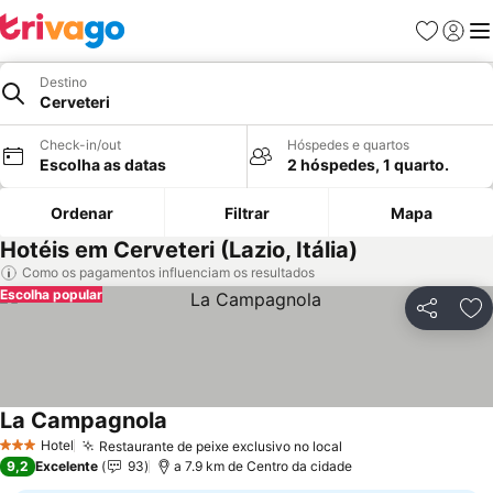
Favoritos
Iniciar
Me
Destino
Cerveteri
Check-in/out
Hóspedes e quartos
Escolha as datas
2 hóspedes, 1 quarto.
Ordenar
Filtrar
Mapa
Hotéis em Cerveteri (Lazio, Itália)
Como os pagamentos influenciam os resultados
Escolha popular
Partilhar
Ad
La Campagnola
Ver preços
Hotel
Restaurante de peixe exclusivo no local
Ver preços
3 Estrelas
9,2
Excelente
93
a 7.9 km de Centro da cidade