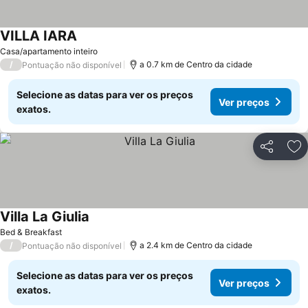
VILLA IARA
Ver preços
Casa/apartamento inteiro
/
a 0.7 km de Centro da cidade
Pontuação não disponível
Selecione as datas para ver os preços
Ver preços
exatos.
Partilhar
Ad
Villa La Giulia
Ver preços
Bed & Breakfast
/
a 2.4 km de Centro da cidade
Pontuação não disponível
Selecione as datas para ver os preços
Ver preços
exatos.