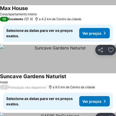
Max House
Ver preços
Casa/apartamento inteiro
10
Excelente
6
a 4.2 km de Centro da cidade
Selecione as datas para ver os preços
Ver preços
exatos.
Partilhar
Ad
Suncave Gardens Naturist
Ver preços
Hotel
/
a 9.0 km de Centro da cidade
Pontuação não disponível
Selecione as datas para ver os preços
Ver preços
exatos.