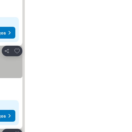
ços
Adicionar aos favoritos
Partilhar
ços