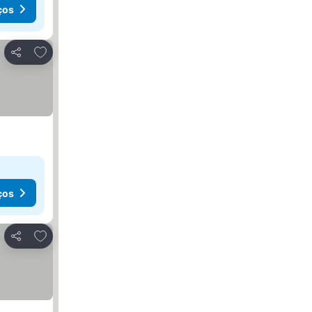
ços
Adicionar aos favoritos
Partilhar
ços
Adicionar aos favoritos
Partilhar