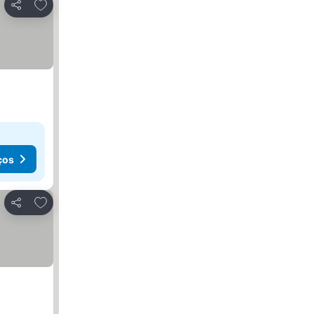
Adicionar aos favoritos
Partilhar
ços
Adicionar aos favoritos
Partilhar