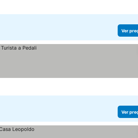
Ver pre
Ver pre