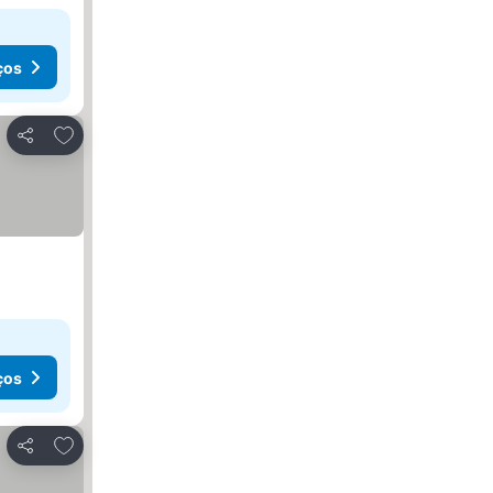
ços
Adicionar aos favoritos
Partilhar
ços
Adicionar aos favoritos
Partilhar