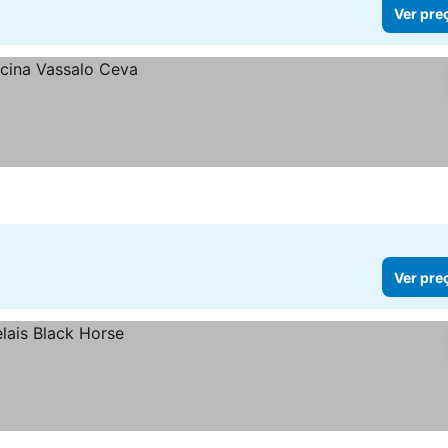
Ver pre
Ver pre