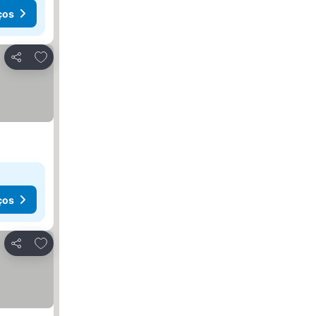
ços
Adicionar aos favoritos
Partilhar
ços
Adicionar aos favoritos
Partilhar