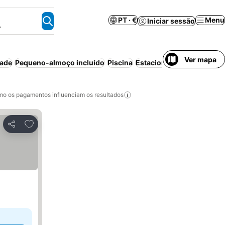
PT · €
Menu
Iniciar sessão
.
Ver mapa
dade
Pequeno-almoço incluído
Piscina
Estacionamento
o os pagamentos influenciam os resultados
Adicionar aos favoritos
Partilhar