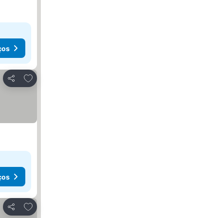
ços
Adicionar aos favoritos
Partilhar
ços
Adicionar aos favoritos
Partilhar