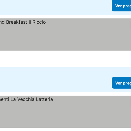
Ver pre
Ver pre