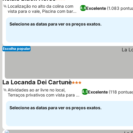
3 Estrelas
Localização no alto da colina com
Excelente
(1.083 pontu
8,6
vista para o vale, Piscina com bar
molhado
Selecione as datas para ver os preços exatos.
Escolha popular
La Locanda Dei Cartunè
3 Estrelas
Atividades ao ar livre no local,
Excelente
(118 pontua
8,5
Terraços privativos com vista para a
montanha
Selecione as datas para ver os preços exatos.