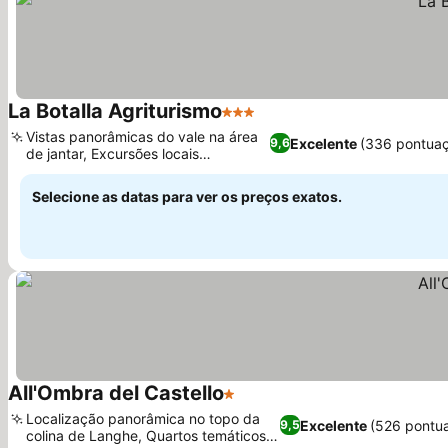
La Botalla Agriturismo
3 Estrelas
Vistas panorâmicas do vale na área
Excelente
(336 pontua
9,6
de jantar, Excursões locais
organizadas
Selecione as datas para ver os preços exatos.
All'Ombra del Castello
1 Estrelas
Localização panorâmica no topo da
Excelente
(526 pontu
9,5
colina de Langhe, Quartos temáticos