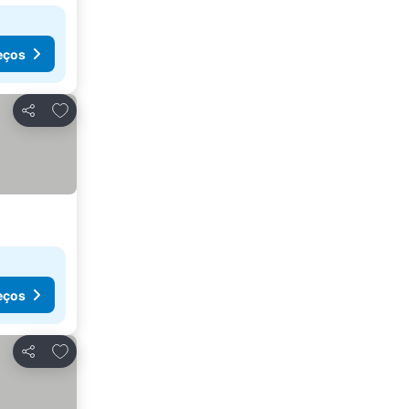
eços
Adicionar aos favoritos
Partilhar
eços
Adicionar aos favoritos
Partilhar