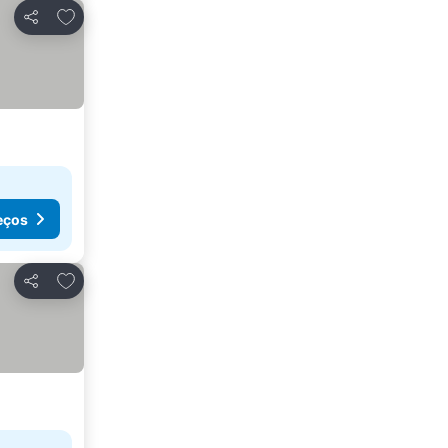
Adicionar aos favoritos
Partilhar
eços
Adicionar aos favoritos
Partilhar