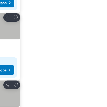
eços
Adicionar aos favoritos
Partilhar
eços
Adicionar aos favoritos
Partilhar