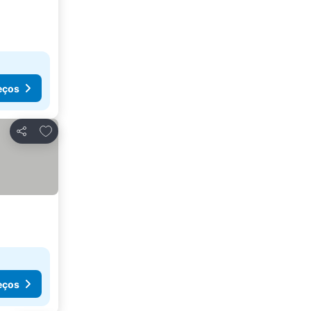
eços
Adicionar aos favoritos
Partilhar
eços