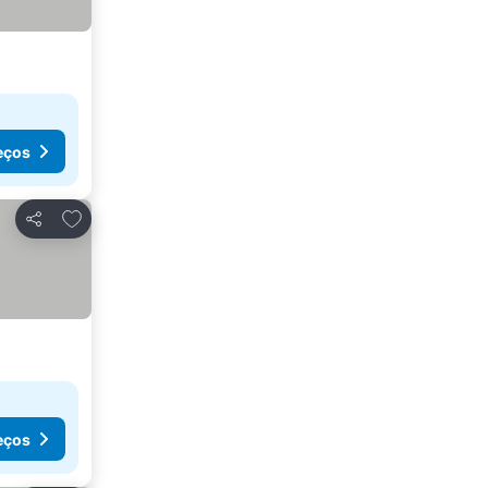
eços
Adicionar aos favoritos
Partilhar
eços