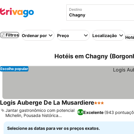
Destino
Filtros
Ordenar por
Preço
Localização
Hot
Hotéis em Chagny (Borgonh
Escolha popular
Logis Auberge De La Musardiere
3 Estrelas
Jantar gastronômico com potencial
Excelente
(943 pontuaçõ
8,6
Michelin, Pousada histórica
renovada
Selecione as datas para ver os preços exatos.