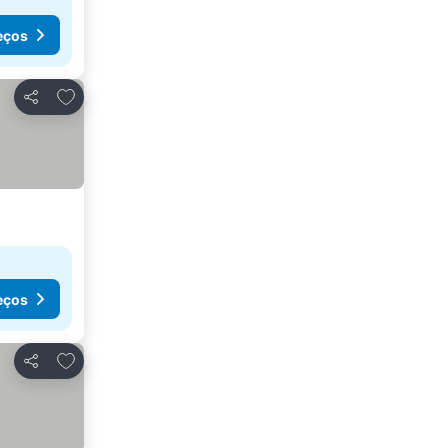
eços
Adicionar aos favoritos
Partilhar
eços
Adicionar aos favoritos
Partilhar