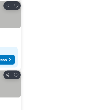
Adicionar aos favoritos
Partilhar
eços
Adicionar aos favoritos
Partilhar