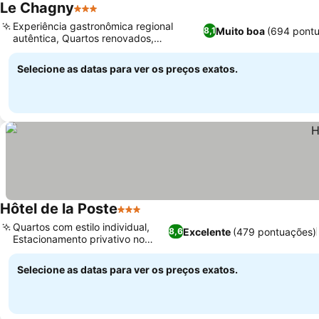
Le Chagny
3 Estrelas
Experiência gastronômica regional
Muito boa
(694 pont
8,1
autêntica, Quartos renovados,
espaçosos e limpos
Selecione as datas para ver os preços exatos.
Hôtel de la Poste
3 Estrelas
Quartos com estilo individual,
Excelente
(479 pontuações)
8,6
Estacionamento privativo no
local
Selecione as datas para ver os preços exatos.