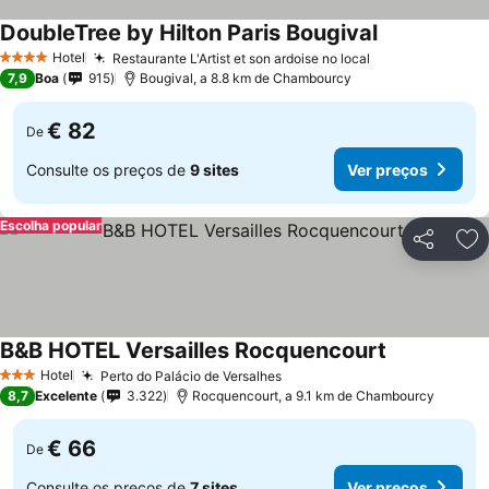
DoubleTree by Hilton Paris Bougival
Ver preços
Hotel
Restaurante L'Artist et son ardoise no local
Ver preços
4 Estrelas
7,9
Boa
915
Bougival, a 8.8 km de Chambourcy
€ 82
De
Consulte os preços de
9 sites
Ver preços
Escolha popular
Partilhar
Ad
B&B HOTEL Versailles Rocquencourt
Ver preços
Hotel
Perto do Palácio de Versalhes
Ver preços
3 Estrelas
8,7
Excelente
3.322
Rocquencourt, a 9.1 km de Chambourcy
€ 66
De
Consulte os preços de
7 sites
Ver preços