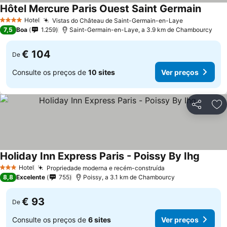
Hôtel Mercure Paris Ouest Saint Germain
Ver pr
Hotel
Vistas do Château de Saint-Germain-en-Laye
Ver preços
4 Estrelas
7,5
Boa
1.259
Saint-Germain-en-Laye, a 3.9 km de Chambourcy
€ 104
De
Consulte os preços de
10 sites
Ver preços
Partilhar
Ad
Holiday Inn Express Paris - Poissy By Ihg
Ver pr
Hotel
Propriedade moderna e recém-construída
Ver preços
3 Estrelas
8,8
Excelente
755
Poissy, a 3.1 km de Chambourcy
€ 93
De
Consulte os preços de
6 sites
Ver preços