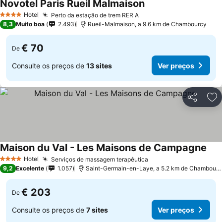
Novotel Paris Rueil Malmaison
Ver preços
Hotel
Perto da estação de trem RER A
Ver preços
4 Estrelas
8,3
Muito boa
2.493
Rueil-Malmaison, a 9.6 km de Chambourcy
€ 70
De
Consulte os preços de
13 sites
Ver preços
Partilhar
Ad
Maison du Val - Les Maisons de Campagne
Ver
Hotel
Serviços de massagem terapêutica
Ver preços
4 Estrelas
9,2
Excelente
1.057
Saint-Germain-en-Laye, a 5.2 km de Chambourc
€ 203
De
Consulte os preços de
7 sites
Ver preços