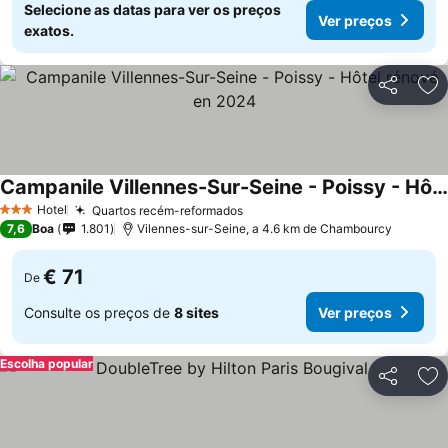
Selecione as datas para ver os preços
Ver preços
exatos.
Partilhar
Ad
Campanile Villennes-Sur-Seine - Poissy - Hôtel rénové en 2024
Ver preços
Hotel
Quartos recém-reformados
Ver preços
3 Estrelas
7,6
Boa
1.801
Vilennes-sur-Seine, a 4.6 km de Chambourcy
€ 71
De
Consulte os preços de
8 sites
Ver preços
Escolha popular
Partilhar
Ad