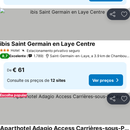
Partilhar
Ad
ibis Saint Germain en Laye Centre
Ver preços
Hotel
Estacionamento privativo seguro
Ver preços
3 Estrelas
8,7
Excelente
1.789
Saint-Germain-en-Laye, a 3.9 km de Chambourc
€ 61
De
Consulte os preços de
12 sites
Ver preços
Escolha popular
Partilhar
Ad
Aparthotel Adagio Access Carrières-sous-Poissy