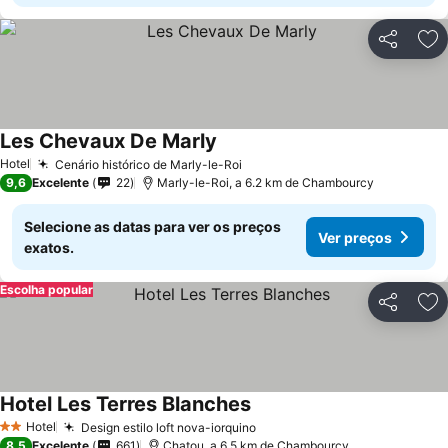
Partilhar
Ad
Les Chevaux De Marly
Ver preços
Hotel
Cenário histórico de Marly-le-Roi
Ver preços
9,6
Excelente
22
Marly-le-Roi, a 6.2 km de Chambourcy
Selecione as datas para ver os preços
Ver preços
exatos.
Escolha popular
Partilhar
Ad
Hotel Les Terres Blanches
Ver preços
Hotel
Design estilo loft nova-iorquino
Ver preços
2 Estrelas
8,5
Excelente
661
Chatou, a 6.5 km de Chambourcy