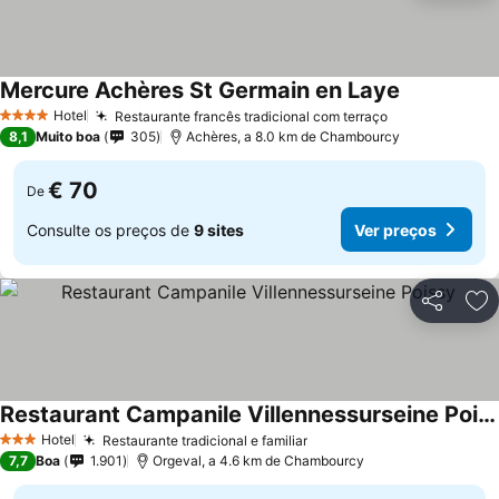
Mercure Achères St Germain en Laye
Ver preços
Hotel
Restaurante francês tradicional com terraço
Ver preços
4 Estrelas
8,1
Muito boa
305
Achères, a 8.0 km de Chambourcy
€ 70
De
Consulte os preços de
9 sites
Ver preços
Partilhar
Ad
Restaurant Campanile Villennessurseine Poissy
Ver preços
Hotel
Restaurante tradicional e familiar
Ver preços
3 Estrelas
7,7
Boa
1.901
Orgeval, a 4.6 km de Chambourcy