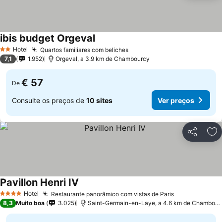
ibis budget Orgeval
Ver preços
Hotel
Quartos familiares com beliches
Ver preços
2 Estrelas
7,1
1.952
Orgeval, a 3.9 km de Chambourcy
€ 57
De
Consulte os preços de
10 sites
Ver preços
Partilhar
Ad
Pavillon Henri IV
Ver preços
Hotel
Restaurante panorâmico com vistas de Paris
Ver preços
4 Estrelas
8,3
Muito boa
3.025
Saint-Germain-en-Laye, a 4.6 km de Chambour