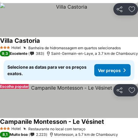
Partilhar
Ad
Villa Castoria
Ver preços
Hotel
Banheira de hidromassagem em quartos selecionados
Ver pr
3 Estrelas
9,3
Excelente
383
Saint-Germain-en-Laye, a 3.7 km de Chambourcy
Selecione as datas para ver os preços
Ver preços
exatos.
Escolha popular
Partilhar
Ad
Campanile Montesson - Le Vésinet
Ver preços
Hotel
Restaurante no local com terraço
Ver preços
3 Estrelas
8,1
Muito boa
2.223
Montesson, a 5.7 km de Chambourcy