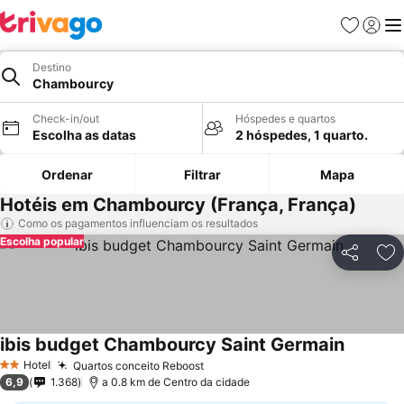
Favoritos
Iniciar
Me
Destino
Chambourcy
Check-in/out
Hóspedes e quartos
Escolha as datas
2 hóspedes, 1 quarto.
Ordenar
Filtrar
Mapa
Hotéis em Chambourcy (França, França)
Como os pagamentos influenciam os resultados
Escolha popular
Partilhar
Ad
ibis budget Chambourcy Saint Germain
Ver preç
Hotel
Quartos conceito Reboost
Ver preços
2 Estrelas
6,9
1.368
a 0.8 km de Centro da cidade