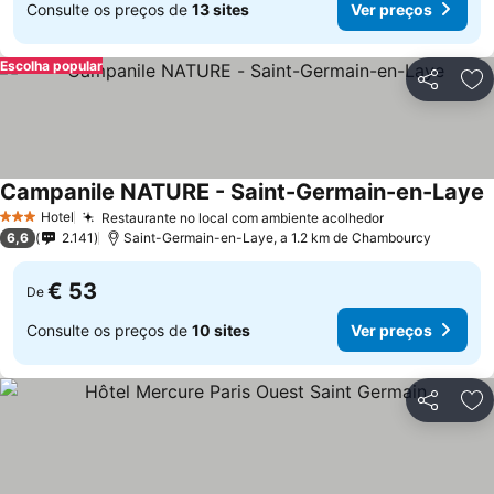
Consulte os preços de
13 sites
Ver preços
Escolha popular
Partilhar
Ad
Campanile NATURE - Saint-Germain-en-Laye
V
Hotel
Restaurante no local com ambiente acolhedor
Ver preços
3 Estrelas
6,6
2.141
Saint-Germain-en-Laye, a 1.2 km de Chambourcy
€ 53
De
Consulte os preços de
10 sites
Ver preços
Partilhar
Ad