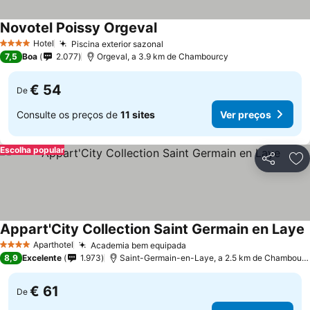
Novotel Poissy Orgeval
Ver preços
Hotel
Piscina exterior sazonal
Ver preços
4 Estrelas
7,5
Boa
2.077
Orgeval, a 3.9 km de Chambourcy
€ 54
De
Consulte os preços de
11 sites
Ver preços
Escolha popular
Partilhar
Ad
Appart'City Collection Saint Germain en Laye
V
Aparthotel
Academia bem equipada
Ver preços
4 Estrelas
8,9
Excelente
1.973
Saint-Germain-en-Laye, a 2.5 km de Chambourc
€ 61
De