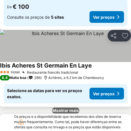
€ 100
De
Consulte os preços de
5 sites
Ver preços
Partilhar
Ad
Ibis Acheres St Germain En Laye
Ver preços
Hotel
Restaurante francês tradicional
Ver preços
3 Estrelas
8,4
Muito boa
286
Achères, a 6.2 km de Chambourcy
Selecione as datas para ver os preços
Ver preços
exatos.
Mostrar mais
Os preços e a disponibilidade que recebemos dos sites de reserva
mudam frequentemente. Como tal, pode haver diferenças entre as
ofertas que consulta no trivago e os preços que estão disponíveis