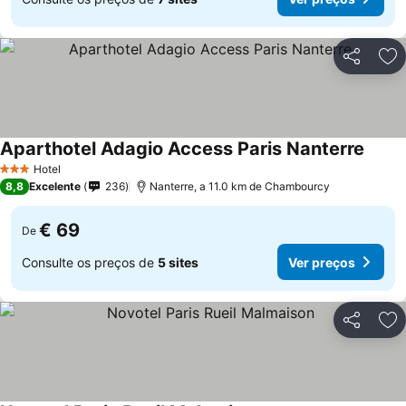
Partilhar
Ad
Aparthotel Adagio Access Paris Nanterre
Ver p
Hotel
3 Estrelas
8,8
Excelente
236
Nanterre, a 11.0 km de Chambourcy
€ 69
De
Consulte os preços de
5 sites
Ver preços
Partilhar
Ad