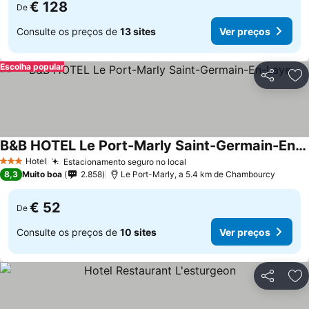
€ 128
De
Consulte os preços de
13 sites
Ver preços
Escolha popular
Partilhar
Ad
B&B HOTEL Le Port-Marly Saint-Germain-En-Laye
Ver preços
Hotel
Estacionamento seguro no local
Ver preços
3 Estrelas
8,3
Muito boa
2.858
Le Port-Marly, a 5.4 km de Chambourcy
€ 52
De
Consulte os preços de
10 sites
Ver preços
Partilhar
Ad