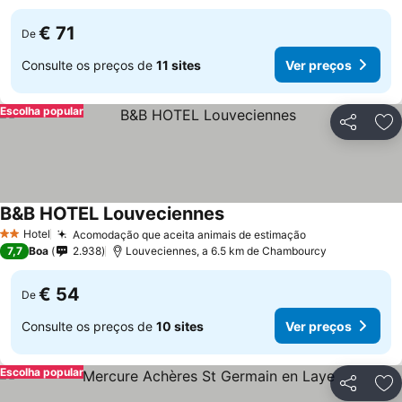
€ 71
De
Consulte os preços de
11 sites
Ver preços
Escolha popular
Partilhar
Ad
B&B HOTEL Louveciennes
Ver preços
Hotel
Acomodação que aceita animais de estimação
Ver preços
2 Estrelas
7,7
Boa
2.938
Louveciennes, a 6.5 km de Chambourcy
€ 54
De
Consulte os preços de
10 sites
Ver preços
Escolha popular
Partilhar
Ad