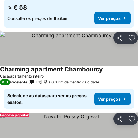
€ 58
De
Consulte os preços de
8 sites
Ver preços
Partilhar
Ad
Charming apartment Chambourcy
Ver preços
Casa/apartamento inteiro
9,0
Excelente
13
a 0.3 km de Centro da cidade
Selecione as datas para ver os preços
Ver preços
exatos.
Escolha popular
Partilhar
Ad