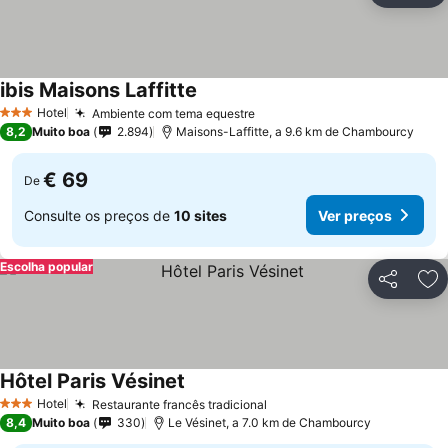
ibis Maisons Laffitte
Ver preços
Hotel
Ambiente com tema equestre
Ver preços
3 Estrelas
8,2
Muito boa
2.894
Maisons-Laffitte, a 9.6 km de Chambourcy
€ 69
De
Consulte os preços de
10 sites
Ver preços
Escolha popular
Partilhar
Ad
Hôtel Paris Vésinet
Ver preços
Hotel
Restaurante francês tradicional
Ver preços
3 Estrelas
8,4
Muito boa
330
Le Vésinet, a 7.0 km de Chambourcy