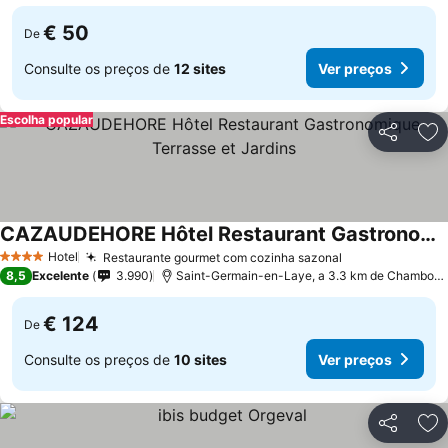
€ 50
De
Consulte os preços de
12 sites
Ver preços
Escolha popular
Partilhar
Ad
CAZAUDEHORE Hôtel Restaurant Gastronomique Terrasse et Jardins
Ver preços
Hotel
Restaurante gourmet com cozinha sazonal
Ver preços
4 Estrelas
8,5
Excelente
3.990
Saint-Germain-en-Laye, a 3.3 km de Chambour
€ 124
De
Consulte os preços de
10 sites
Ver preços
Partilhar
Ad