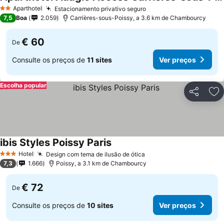
Ver preços
Aparthotel
Estacionamento privativo seguro
Ver preços
2 Estrelas
7,5
Boa
2.059
Carrières-sous-Poissy, a 3.6 km de Chambourcy
€ 60
De
Consulte os preços de
11 sites
Ver preços
Escolha popular
Partilhar
Ad
ibis Styles Poissy Paris
Ver preços
Hotel
Design com tema de ilusão de ótica
Ver preços
3 Estrelas
7,3
1.666
Poissy, a 3.1 km de Chambourcy
€ 72
De
Consulte os preços de
10 sites
Ver preços