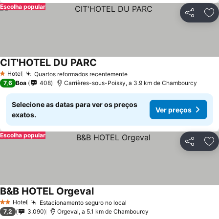
Escolha popular
Partilhar
Ad
CIT'HOTEL DU PARC
Ver preços
Hotel
Quartos reformados recentemente
Ver preços
1 Estrelas
7,6
Boa
408
Carrières-sous-Poissy, a 3.9 km de Chambourcy
Selecione as datas para ver os preços
Ver preços
exatos.
Escolha popular
Partilhar
Ad
B&B HOTEL Orgeval
Ver preços
Hotel
Estacionamento seguro no local
Ver preços
2 Estrelas
7,2
3.090
Orgeval, a 5.1 km de Chambourcy