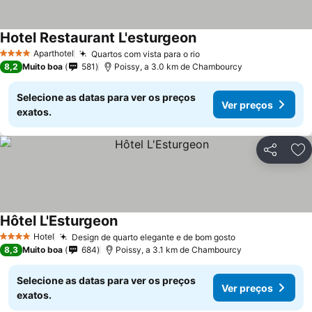
Hotel Restaurant L'esturgeon
Ver preços
Aparthotel
Quartos com vista para o rio
Ver preços
4 Estrelas
8,2
Muito boa
581
Poissy, a 3.0 km de Chambourcy
Selecione as datas para ver os preços
Ver preços
exatos.
Partilhar
Ad
Hôtel L'Esturgeon
Ver preços
Hotel
Design de quarto elegante e de bom gosto
Ver preços
4 Estrelas
8,3
Muito boa
684
Poissy, a 3.1 km de Chambourcy
Selecione as datas para ver os preços
Ver preços
exatos.