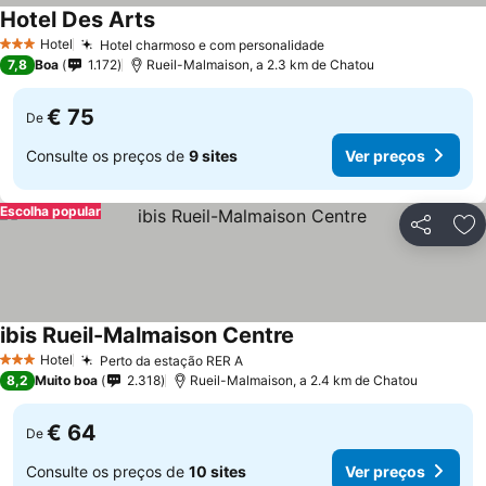
Hotel Des Arts
Ver preços
Hotel
Hotel charmoso e com personalidade
Ver preços
3 Estrelas
7,8
Boa
1.172
Rueil-Malmaison, a 2.3 km de Chatou
€ 75
De
Consulte os preços de
9 sites
Ver preços
Escolha popular
Partilhar
Ad
ibis Rueil-Malmaison Centre
Ver preços
Hotel
Perto da estação RER A
Ver preços
3 Estrelas
8,2
Muito boa
2.318
Rueil-Malmaison, a 2.4 km de Chatou
€ 64
De
Consulte os preços de
10 sites
Ver preços