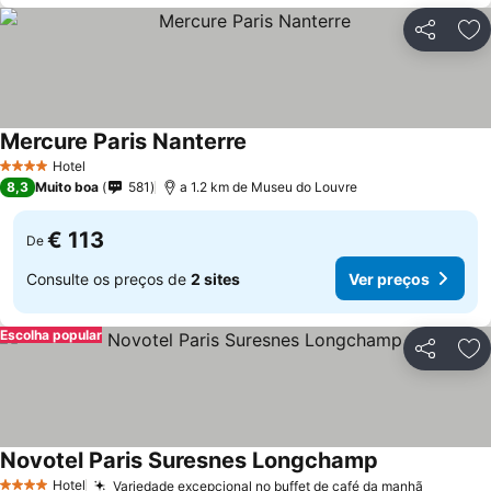
Partilhar
Ad
Mercure Paris Nanterre
Ver preços
Hotel
4 Estrelas
8,3
Muito boa
581
a 1.2 km de Museu do Louvre
€ 113
De
Consulte os preços de
2 sites
Ver preços
Escolha popular
Partilhar
Ad
Novotel Paris Suresnes Longchamp
Ver preços
Hotel
Variedade excepcional no buffet de café da manhã
Ver pre