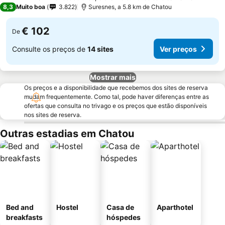
4 Estrelas
8,3
Muito boa
3.822
Suresnes, a 5.8 km de Chatou
€ 102
De
Consulte os preços de
14 sites
Ver preços
Mostrar mais
Os preços e a disponibilidade que recebemos dos sites de reserva
mudam frequentemente. Como tal, pode haver diferenças entre as
ofertas que consulta no trivago e os preços que estão disponíveis
nos sites de reserva.
Outras estadias em Chatou
Bed and
Hostel
Casa de
Aparthotel
breakfasts
hóspedes