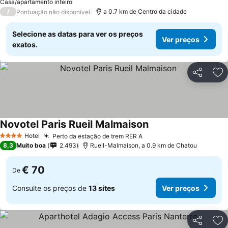
Casa/apartamento inteiro
/
a 0.7 km de Centro da cidade
Pontuação não disponível
Selecione as datas para ver os preços
Ver preços
exatos.
Partilhar
Ad
Novotel Paris Rueil Malmaison
Ver preços
Hotel
Perto da estação de trem RER A
Ver preços
4 Estrelas
8,3
Muito boa
2.493
Rueil-Malmaison, a 0.9 km de Chatou
€ 70
De
Consulte os preços de
13 sites
Ver preços
Partilhar
Ad