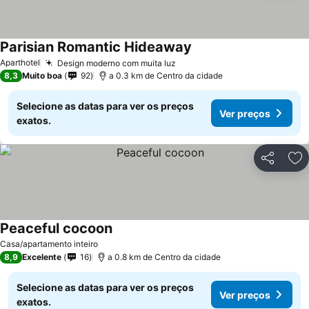
Parisian Romantic Hideaway
Ver preços
Aparthotel
Design moderno com muita luz
Ver preços
8,3
Muito boa
92
a 0.3 km de Centro da cidade
Selecione as datas para ver os preços
Ver preços
exatos.
Partilhar
Ad
Peaceful cocoon
Ver preços
Casa/apartamento inteiro
8,9
Excelente
16
a 0.8 km de Centro da cidade
Selecione as datas para ver os preços
Ver preços
exatos.