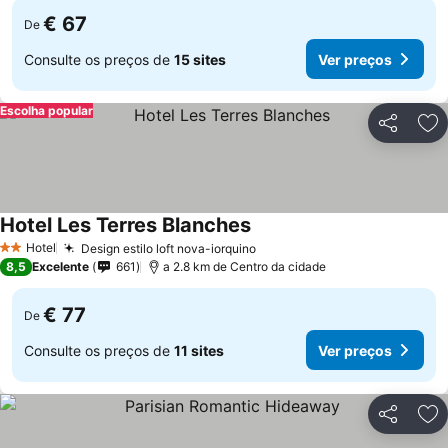
€ 67
De
Consulte os preços de
15 sites
Ver preços
Escolha popular
Partilhar
Ad
Hotel Les Terres Blanches
Ver preços
Hotel
Design estilo loft nova-iorquino
Ver preços
2 Estrelas
8,5
Excelente
661
a 2.8 km de Centro da cidade
€ 77
De
Consulte os preços de
11 sites
Ver preços
Partilhar
Ad