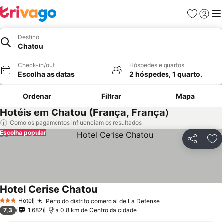
Favoritos
Iniciar
Me
Destino
Chatou
Check-in/out
Hóspedes e quartos
Escolha as datas
2 hóspedes, 1 quarto.
Ordenar
Filtrar
Mapa
Hotéis em Chatou (França, França)
Como os pagamentos influenciam os resultados
Escolha popular
Partilhar
Ad
Hotel Cerise Chatou
Ver preços
Hotel
Perto do distrito comercial de La Defense
Ver preços
3 Estrelas
7,3
1.682
a 0.8 km de Centro da cidade