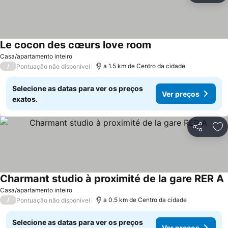
Le cocon des cœurs love room
Ver preços
Casa/apartamento inteiro
/
a 1.5 km de Centro da cidade
Pontuação não disponível
Selecione as datas para ver os preços
Ver preços
exatos.
Partilhar
Ad
Charmant studio à proximité de la gare RER A
V
Casa/apartamento inteiro
/
a 0.5 km de Centro da cidade
Pontuação não disponível
Selecione as datas para ver os preços
Ver preços