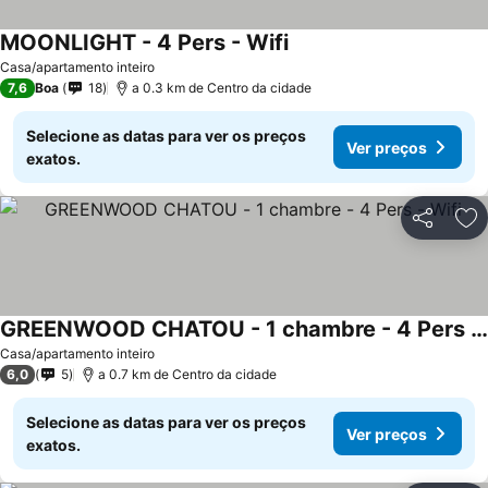
MOONLIGHT - 4 Pers - Wifi
Ver preços
Casa/apartamento inteiro
7,6
Boa
18
a 0.3 km de Centro da cidade
Selecione as datas para ver os preços
Ver preços
exatos.
Partilhar
Ad
GREENWOOD CHATOU - 1 chambre - 4 Pers - Wifi
Ver preços
Casa/apartamento inteiro
6,0
5
a 0.7 km de Centro da cidade
Selecione as datas para ver os preços
Ver preços
exatos.