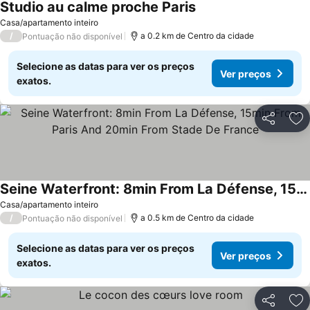
Studio au calme proche Paris
Ver preços
Casa/apartamento inteiro
/
a 0.2 km de Centro da cidade
Pontuação não disponível
Selecione as datas para ver os preços
Ver preços
exatos.
Partilhar
Ad
Seine Waterfront: 8min From La Défense, 15min From Paris And 20min From Stade De France
Ver preços
Casa/apartamento inteiro
/
a 0.5 km de Centro da cidade
Pontuação não disponível
Selecione as datas para ver os preços
Ver preços
exatos.
Partilhar
Ad