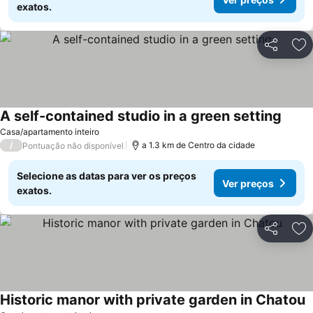
exatos.
Partilhar
Ad
A self-contained studio in a green setting
Ver p
Casa/apartamento inteiro
/
a 1.3 km de Centro da cidade
Pontuação não disponível
Selecione as datas para ver os preços
Ver preços
exatos.
Partilhar
Ad
Historic manor with private garden in Chatou
V