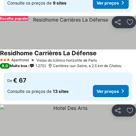
Consulte os preços de
9 sites
Ver preços
Escolha popular
Partilhar
Ad
Residhome Carrières La Défense
Ver preços
Aparthotel
Vistas do icônico horizonte de Paris
Ver preços
3 Estrelas
8,0
Muito boa
1.270
Carrières-sur-Seine, a 2.5 km de Chatou
€ 67
De
Consulte os preços de
13 sites
Ver preços
Partilhar
Ad