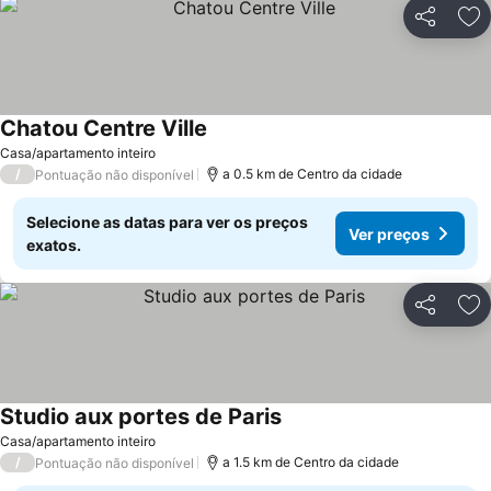
Partilhar
Ad
Chatou Centre Ville
Ver preços
Casa/apartamento inteiro
/
a 0.5 km de Centro da cidade
Pontuação não disponível
Selecione as datas para ver os preços
Ver preços
exatos.
Partilhar
Ad
Studio aux portes de Paris
Ver preços
Casa/apartamento inteiro
/
a 1.5 km de Centro da cidade
Pontuação não disponível