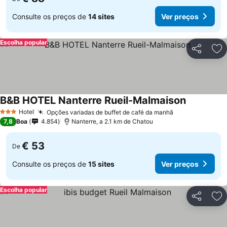
Consulte os preços de
14 sites
Ver preços
Escolha popular
Partilhar
Ad
B&B HOTEL Nanterre Rueil-Malmaison
Ver preços
Hotel
Opções variadas de buffet de café da manhã
Ver preços
3 Estrelas
7,8
Boa
4.854
Nanterre, a 2.1 km de Chatou
€ 53
De
Consulte os preços de
15 sites
Ver preços
Escolha popular
Partilhar
Ad