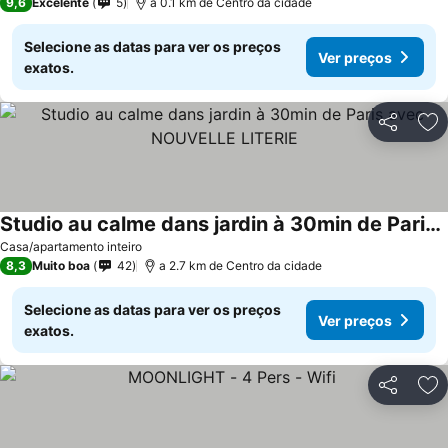
9,6
Excelente
5
a 0.1 km de Centro da cidade
Selecione as datas para ver os preços
Ver preços
exatos.
Partilhar
Ad
Studio au calme dans jardin à 30min de Paris avec NOUVELLE LITERIE
Ver preços
Casa/apartamento inteiro
8,3
Muito boa
42
a 2.7 km de Centro da cidade
Selecione as datas para ver os preços
Ver preços
exatos.
Partilhar
Ad