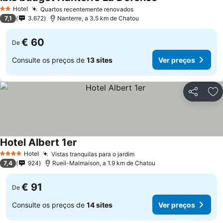
Ver preços
Hotel
Quartos recentemente renovados
Ver preços
2 Estrelas
7,1
3.672
Nanterre, a 3.5 km de Chatou
€ 60
De
Consulte os preços de
13 sites
Ver preços
Partilhar
Ad
Hotel Albert 1er
Ver preços
Hotel
Vistas tranquilas para o jardim
Ver preços
4 Estrelas
7,4
924
Rueil-Malmaison, a 1.9 km de Chatou
€ 91
De
Consulte os preços de
14 sites
Ver preços