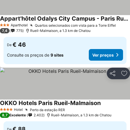
Appart'hôtel Odalys City Campus - Paris Rueil Malmaison
Ver preços
Aparthotel
Quartos selecionados com vista para a Torre Eiffel
Ver pr
3 Estrelas
7,4
775
Rueil-Malmaison, a 1.3 km de Chatou
€ 46
De
Consulte os preços de
9 sites
Ver preços
Partilhar
Ad
OKKO Hotels Paris Rueil-Malmaison
Ver preços
Hotel
Perto da estação RER
Ver preços
4 Estrelas
8,7
Excelente
2.402
Rueil-Malmaison, a 1.3 km de Chatou
€ 88
De