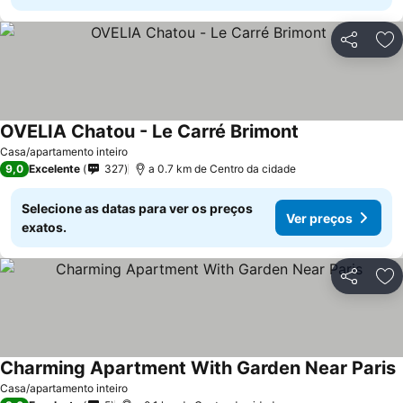
Partilhar
Ad
OVELIA Chatou - Le Carré Brimont
Ver preços
Casa/apartamento inteiro
9,0
Excelente
327
a 0.7 km de Centro da cidade
Selecione as datas para ver os preços
Ver preços
exatos.
Partilhar
Ad
Charming Apartment With Garden Near Paris
V
Casa/apartamento inteiro