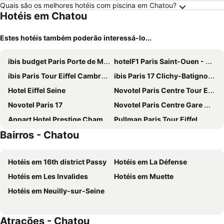
Quais são os melhores hotéis com piscina em Chatou?
Hotéis em Chatou
Estes hotéis também poderão interessá-lo...
ibis budget Paris Porte de Montmartre
hotelF1 Paris Saint-Ouen - Marché aux Puces
ibis Paris Tour Eiffel Cambronne 15ème
ibis Paris 17 Clichy-Batignolles
Hotel Eiffel Seine
Novotel Paris Centre Tour Eiffel
Novotel Paris 17
Novotel Paris Centre Gare Montparnasse
Appart Hotel Prestige Champs Elysees
Pullman Paris Tour Eiffel
Bairros - Chatou
Mercure Paris Centre Tour Eiffel
Eklo Paris Expo Porte de Versailles
Novotel Suites Paris Expo Porte de Versailles
Novotel Paris Porte De Versailles
Hotéis em 16th district Passy
Hotéis em La Défense
Hilton Paris Opera
Mercure Paris Montparnasse Pasteur
Hotéis em Les Invalides
Hotéis em Muette
The Originals Boutique, Hôtel Maison Montmartre Paris Les Puces
Hotel Le National Clichy Paris
Hotéis em Neuilly-sur-Seine
Hotel Eiffel Petit Louvre
Auteuil Tour Eiffel
Mercure Paris Gare Montparnasse TGV
Novotel Paris Vaugirard Montparnasse
Atrações - Chatou
Royal Wagram
Hotel Regence Paris