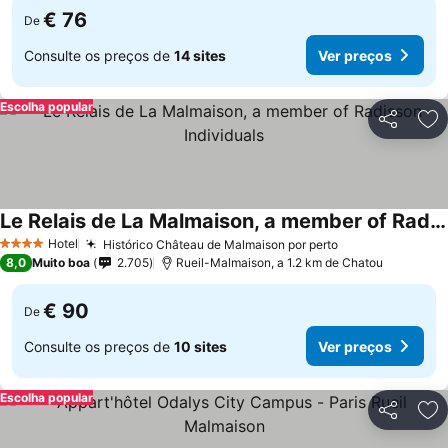
€ 76
De
Consulte os preços de
14 sites
Ver preços
Escolha popular
Partilhar
Ad
Le Relais de La Malmaison, a member of Radisson Individuals
Ver preços
Hotel
Histórico Château de Malmaison por perto
Ver preços
4 Estrelas
8,0
Muito boa
2.705
Rueil-Malmaison, a 1.2 km de Chatou
€ 90
De
Consulte os preços de
10 sites
Ver preços
Escolha popular
Partilhar
Ad