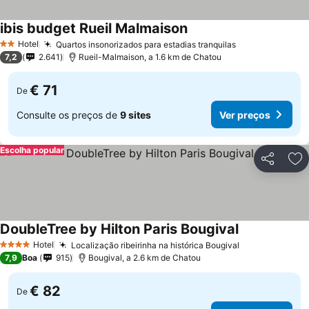
ibis budget Rueil Malmaison
Ver preços
Hotel
Quartos insonorizados para estadias tranquilas
Ver preços
2 Estrelas
7,2
2.641
Rueil-Malmaison, a 1.6 km de Chatou
€ 71
De
Consulte os preços de
9 sites
Ver preços
Escolha popular
Partilhar
Ad
DoubleTree by Hilton Paris Bougival
Ver preços
Hotel
Localização ribeirinha na histórica Bougival
Ver preços
4 Estrelas
7,9
Boa
915
Bougival, a 2.6 km de Chatou
€ 82
De