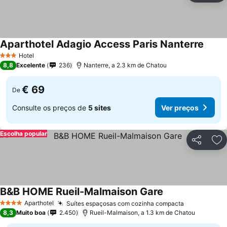
Aparthotel Adagio Access Paris Nanterre
Ver p
Hotel
3 Estrelas
8,8
Excelente
236
Nanterre, a 2.3 km de Chatou
€ 69
De
Consulte os preços de
5 sites
Ver preços
Escolha popular
Partilhar
Ad
B&B HOME Rueil-Malmaison Gare
Ver preços
Aparthotel
Suítes espaçosas com cozinha compacta
Ver preços
4 Estrelas
8,3
Muito boa
2.450
Rueil-Malmaison, a 1.3 km de Chatou