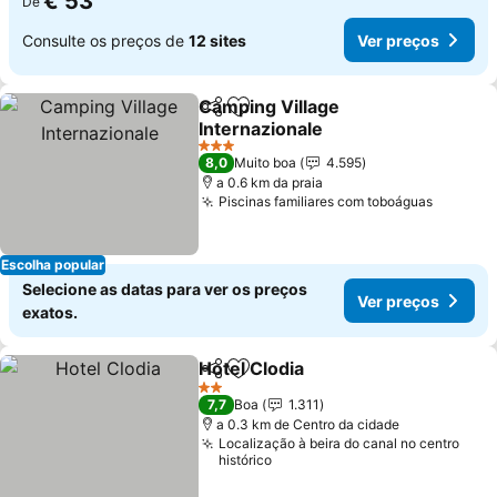
€ 53
De
Consulte os preços de
12 sites
Ver preços
Camping Village
Partilhar
Adicionar aos favoritos
Internazionale
3 Estrelas
8,0
Muito boa
4.595
a 0.6 km da praia
Piscinas familiares com toboáguas
Escolha popular
Selecione as datas para ver os preços
Ver preços
exatos.
Hotel Clodia
Partilhar
Adicionar aos favoritos
2 Estrelas
7,7
Boa
1.311
a 0.3 km de Centro da cidade
Localização à beira do canal no centro
histórico