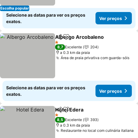
Escolha popular
Selecione as datas para ver os preços
Ver preços
exatos.
Albergo Arcobaleno
Partilhar
Adicionar aos favoritos
1 Estrelas
8,7
Excelente
204
a 0.3 km da praia
Área de praia privativa com guarda-sóis
Selecione as datas para ver os preços
Ver preços
exatos.
Hotel Edera
Partilhar
Adicionar aos favoritos
1 Estrelas
8,5
Excelente
393
a 0.3 km da praia
Restaurante no local com culinária italiana