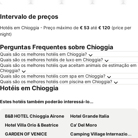
piscinas
animais
esta
ment
Intervalo de preços
Hotéis em Chioggia -
Preço máximo
de
‎€ 53
até
‎€ 120
(price per
night)
Perguntas Frequentes sobre Chioggia
Quais são os melhores hotéis em Chioggia?
Quais são os melhores hotéis de luxo em Chioggia?
Quais são os melhores hotéis que aceitam animais de estimação em
Chioggia?
Quais são os melhores hotéis com spa em Chioggia?
Quais são os melhores hotéis com piscina em Chioggia?
Hotéis em Chioggia
Estes hotéis também poderão interessá-lo...
B&B HOTEL Chioggia Airone
Hotel Grande Italia
Hotel Villa Orio & Beatrice
Ca' Del Moro
GARDEN OF VENICE
Camping Village Internazionale