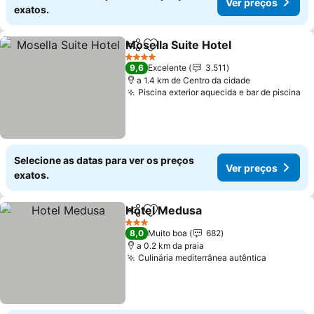
Ver preços
exatos.
Mosella Suite Hotel
Partilhar
Adicionar aos favoritos
4 Estrelas
9,6
Excelente
3.511
a 1.4 km de Centro da cidade
Piscina exterior aquecida e bar de piscina
Selecione as datas para ver os preços
Ver preços
exatos.
Hotel Medusa
Partilhar
Adicionar aos favoritos
3 Estrelas
8,0
Muito boa
682
a 0.2 km da praia
Culinária mediterrânea autêntica