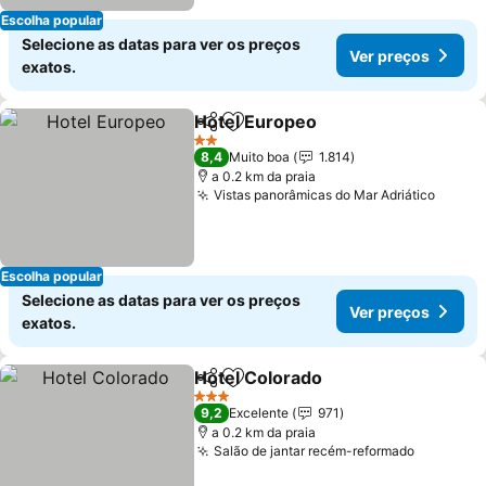
Escolha popular
Selecione as datas para ver os preços
Ver preços
exatos.
Hotel Europeo
Partilhar
Adicionar aos favoritos
2 Estrelas
8,4
Muito boa
1.814
a 0.2 km da praia
Vistas panorâmicas do Mar Adriático
Escolha popular
Selecione as datas para ver os preços
Ver preços
exatos.
Hotel Colorado
Partilhar
Adicionar aos favoritos
3 Estrelas
9,2
Excelente
971
a 0.2 km da praia
Salão de jantar recém-reformado