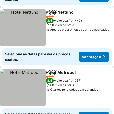
Hotel Nettuno
Partilhar
Adicionar aos favoritos
3 Estrelas
8,4
Muito boa
443
a 0.2 km da praia
Área de praia privativa com comodidades
Selecione as datas para ver os preços
Ver preços
exatos.
Hotel Metropol
Partilhar
Adicionar aos favoritos
3 Estrelas
8,4
Muito boa
357
a 0.2 km da praia
Quartos renovados com varandas