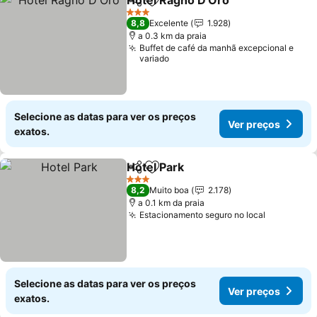
Hotel Ragno D'Oro
Partilhar
Adicionar aos favoritos
3 Estrelas
8,8
Excelente
1.928
a 0.3 km da praia
Buffet de café da manhã excepcional e
variado
Selecione as datas para ver os preços
Ver preços
exatos.
Hotel Park
Partilhar
Adicionar aos favoritos
3 Estrelas
8,2
Muito boa
2.178
a 0.1 km da praia
Estacionamento seguro no local
Selecione as datas para ver os preços
Ver preços
exatos.