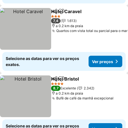
Hotel Caravel
Partilhar
Adicionar aos favoritos
3 Estrelas
7,4
1.613
a 0.2 km da praia
Quartos com vista total ou parcial para o mar
Selecione as datas para ver os preços
Ver preços
exatos.
Hotel Bristol
Partilhar
Adicionar aos favoritos
4 Estrelas
8,7
Excelente
2.342
a 0.2 km da praia
Bufê de café da manhã excepcional
Selecione as datas para ver os preços