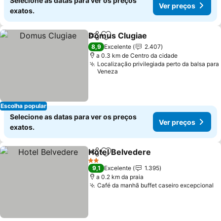
Selecione as datas para ver os preços
Ver preços
exatos.
Domus Clugiae
Partilhar
Adicionar aos favoritos
8,9
Excelente
2.407
a 0.3 km de Centro da cidade
Localização privilegiada perto da balsa para
Veneza
Escolha popular
Selecione as datas para ver os preços
Ver preços
exatos.
Hotel Belvedere
Partilhar
Adicionar aos favoritos
2 Estrelas
9,1
Excelente
1.395
a 0.2 km da praia
Café da manhã buffet caseiro excepcional