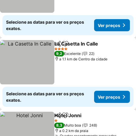
Selecione as datas para ver os preços
Ver preços
exatos.
La Casetta In Calle
Partilhar
Adicionar aos favoritos
4 Estrelas
9,2
Excelente
22
a 1.1 km de Centro da cidade
Selecione as datas para ver os preços
Ver preços
exatos.
Hotel Jonni
Partilhar
Adicionar aos favoritos
1 Estrelas
8,3
Muito boa
248
a 0.2 km da praia
Quartos recentemente renovados