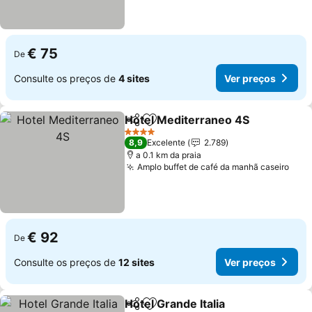
€ 75
De
Consulte os preços de
4 sites
Ver preços
Hotel Mediterraneo 4S
Partilhar
Adicionar aos favoritos
4 Estrelas
8,9
Excelente
2.789
a 0.1 km da praia
Amplo buffet de café da manhã caseiro
€ 92
De
Consulte os preços de
12 sites
Ver preços
Hotel Grande Italia
Partilhar
Adicionar aos favoritos