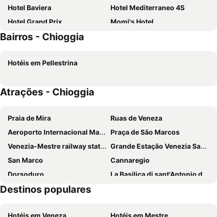
Hotel Baviera
Hotel Mediterraneo 4S
Hotel Grand Prix
Momi's Hotel
Bairros - Chioggia
B&B Il Glicine Fiorito
Hotel Touring
Hotel del Mar
Mosella Suite Hotel
Hotéis em Pellestrina
Hotel Europeo
Hotel Le Tegnue
Hotel Ragno D'Oro
Duomo Boutique Hotel
Atrações - Chioggia
Tizé Village
Hotel Gran Delta
Formula International & Puravita SPA
Relais Alberti
Praia de Mira
Ruas de Veneza
Aeroporto Internacional Marco Polo
Praça de São Marcos
Venezia-Mestre railway station
Grande Estação Venezia Santa Lucia
San Marco
Cannaregio
Dorsoduro
La Basilica di sant'Antonio di Padova
Destinos populares
Marghera
Padova Central Station
Terminal di Piazzale Roma
Padova Vintage Festival
Hotéis em Veneza
Hotéis em Mestre
Grande Canal
Carnevale di Venezia