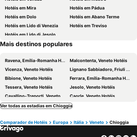
Hotéis em Mira
Hotéis em Pádua
Ponte de Rialto
Basílica de San Marco
Hotéis em Dolo
Hotéis em Abano Terme
Aeroporto Treviso
Porto Marghera
Hotéis em Lido di Venezia
Hotéis em Treviso
Centro Storico di Chioggia
Sottomarina
Hotéis em Lido di Jesolo
Sottomarina
Sottomarina
Mais destinos populares
Pellestrina
Punta Gorzone
Rosolina Mare
Rosolina Mare
Ravena, Emília-Romanha Hotéis
Malcontenta, Veneto Hotéis
Rosolina Mare
Piazza Vittorio Emanuele II
Vicenza, Veneto Hotéis
Lignano Sabbiadoro, Friuli Venecia Júlia Hotéis
Abbazia di Praglia
Punta della Dogana di Mare
Bibione, Veneto Hotéis
Ferrara, Emília-Romanha Hotéis
Palazzo Barbarigo Minotto
Parco Aqualandia
Tessera, Veneto Hotéis
Jesolo, Veneto Hotéis
Cavallino-Treporti, Veneto Hotéis
Caorle, Veneto Hotéis
Murano, Veneto Hotéis
Marcon, Veneto Hotéis
Ver todas as estadias em Chioggia
San Giovanni Lupatoto, Veneto Hotéis
Porto Tolle, Veneto Hotéis
Comparador de Hotéis
Europa
Itália
Veneto
Chioggia
Galzignano Terme, Veneto Hotéis
Castelfranco Veneto, Veneto Hotéis
Montegrotto Terme, Veneto Hotéis
Quarto d'Altino, Veneto Hotéis