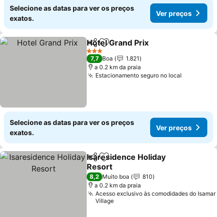
Selecione as datas para ver os preços
Ver preços
exatos.
Hotel Grand Prix
Partilhar
Adicionar aos favoritos
3 Estrelas
7,7
Boa
1.821
a 0.2 km da praia
Estacionamento seguro no local
Selecione as datas para ver os preços
Ver preços
exatos.
Isaresidence Holiday
Partilhar
Adicionar aos favoritos
Resort
8,2
Muito boa
810
a 0.2 km da praia
Acesso exclusivo às comodidades do Isamar
Village