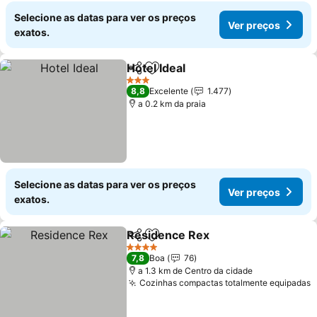
Selecione as datas para ver os preços
Ver preços
exatos.
Hotel Ideal
Partilhar
Adicionar aos favoritos
3 Estrelas
8,8
Excelente
1.477
a 0.2 km da praia
Selecione as datas para ver os preços
Ver preços
exatos.
Residence Rex
Partilhar
Adicionar aos favoritos
4 Estrelas
7,8
Boa
76
a 1.3 km de Centro da cidade
Cozinhas compactas totalmente equipadas