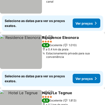
canal
Selecione as datas para ver os preços
Ver preços
exatos.
Residence Eleonora
Partilhar
Adicionar aos favoritos
4 Estrelas
9,4
Excelente
1.010
a 0.4 km da praia
Estacionamento privado para sua
conveniência
Selecione as datas para ver os preços
Ver preços
exatos.
Hotel Le Tegnue
Partilhar
Adicionar aos favoritos
4 Estrelas
8,5
Excelente
1.813
a 0.1 km da praia