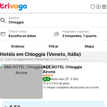
Favoritos
Iniciar
Me
Destino
Chioggia
Check-in/out
Hóspedes e quartos
Escolha as datas
2 hóspedes, 1 quarto.
Ordenar
Filtrar
Mapa
Hotéis em Chioggia (Veneto, Itália)
Como os pagamentos influenciam os resultados
B&B HOTEL Chioggia
Partilhar
Adicionar aos favoritos
Airone
4 Estrelas
8,3
Muito boa
3.182
a 0.2 km da praia
Amplo complexo de piscinas ao ar livre