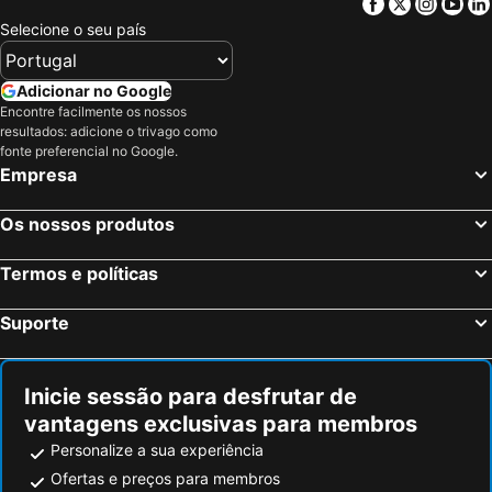
Facebook
Twitter
Insta
Yo
Pianiga, Veneto Hotéis
Mogliano Veneto, Veneto Hotéis
Selecione o seu país
Veneza, Veneto Hotéis
Verona, Veneto Hotéis
Mestre, Veneto Hotéis
Mira, Veneto Hotéis
Adicionar no Google
Sirmione, Lombardia Hotéis
Pádua, Veneto Hotéis
Encontre facilmente os nossos
resultados: adicione o trivago como
Dolo, Veneto Hotéis
Abano Terme, Veneto Hotéis
fonte preferencial no Google.
Cortina d'Ampezzo, Veneto Hotéis
Roma, Lazio Hotéis
Empresa
Milão, Lombardia Hotéis
Florença, Toscana Hotéis
Os nossos produtos
Nápoles, Campanha Hotéis
Bolonha, Emília-Romanha Hotéis
Palermo, Sicília Hotéis
Cagliari, Sardenha Hotéis
Termos e políticas
Suporte
Inicie sessão para desfrutar de
vantagens exclusivas para membros
Personalize a sua experiência
Ofertas e preços para membros