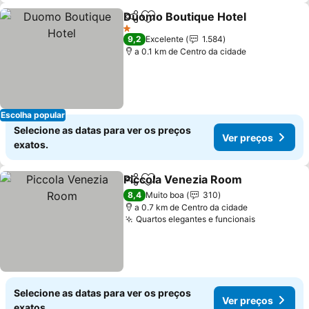
Duomo Boutique Hotel
Partilhar
Adicionar aos favoritos
1 Estrelas
9,2
Excelente
1.584
a 0.1 km de Centro da cidade
Escolha popular
Selecione as datas para ver os preços
Ver preços
exatos.
Piccola Venezia Room
Partilhar
Adicionar aos favoritos
8,4
Muito boa
310
a 0.7 km de Centro da cidade
Quartos elegantes e funcionais
Selecione as datas para ver os preços
Ver preços
exatos.