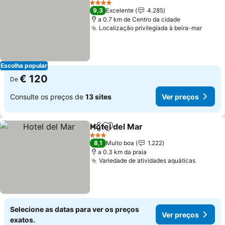
4 Estrelas
9,3
Excelente
4.285
a 0.7 km de Centro da cidade
Localização privilegiada à beira-mar
Escolha popular
€ 120
De
Consulte os preços de
13 sites
Ver preços
Hotel del Mar
Partilhar
Adicionar aos favoritos
3 Estrelas
8,1
Muito boa
1.222
a 0.3 km da praia
Variedade de atividades aquáticas
Selecione as datas para ver os preços
Ver preços
exatos.