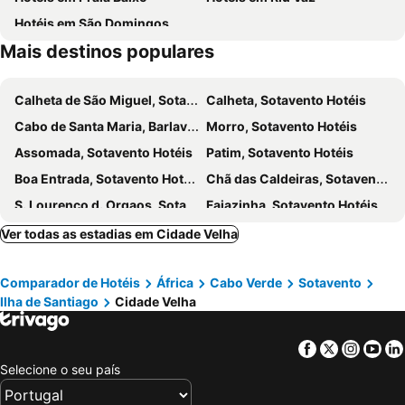
Residencia Fsfa
Hotéis em São Domingos
Mais destinos populares
Calheta de São Miguel, Sotavento Hotéis
Calheta, Sotavento Hotéis
Cabo de Santa Maria, Barlavento Hotéis
Morro, Sotavento Hotéis
Assomada, Sotavento Hotéis
Patim, Sotavento Hotéis
Boa Entrada, Sotavento Hotéis
Chã das Caldeiras, Sotavento Hotéis
S. Lourenco d. Orgaos, Sotavento Hotéis
Fajazinha, Sotavento Hotéis
Mosteiros, Sotavento Hotéis
Pedra Badejo, Sotavento Hotéis
Ver todas as estadias em Cidade Velha
Cova Figueira, Sotavento Hotéis
Tras os Montes, Sotavento Hotéis
Comparador de Hotéis
África
Cabo Verde
Sotavento
Barreiro, Sotavento Hotéis
Figueira Seco, Sotavento Hotéis
Ilha de Santiago
Cidade Velha
Santo António, Sotavento Hotéis
Praia, Sotavento Hotéis
Tarrafal, Barlavento Hotéis
São Filipe, Sotavento Hotéis
Facebook
Twitter
Insta
Yo
Tarrafal, Sotavento Hotéis
Vila do Maio, Sotavento Hotéis
Selecione o seu país
Santa Cruz, Sotavento Hotéis
Praia Baixo, Sotavento Hotéis