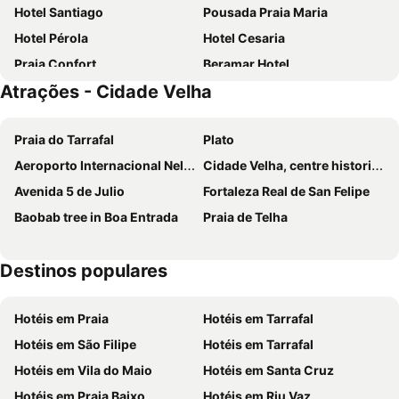
Hotel Santiago
Pousada Praia Maria
Hotel Pérola
Hotel Cesaria
Praia Confort
Beramar Hotel
Atrações - Cidade Velha
Hotel Vulcão
Sol Hotel
Pousada Quinta Ribeirinha
Santa Maria
Praia do Tarrafal
Plato
Hotel Happy Day
Vivi Hotel
Aeroporto Internacional Nelson Mandela
Cidade Velha, centre historique de Ribeira Grande
Chez Maria Julia Boutique Hotel
Santiago
Avenida 5 de Julio
Fortaleza Real de San Felipe
Quinta Da Montanha
Felicidade Hotel
Baobab tree in Boa Entrada
Praia de Telha
Casa Jardim di Sol
Olamar
Hotel Vista
Pousada Villa Concetta
Destinos populares
Hotel Espaço Turistico Por Do Sol
Limeira
Limeira
Escola Da Ehtcv
Hotéis em Praia
Hotéis em Tarrafal
Pirâmide
House Figueira
Hotéis em São Filipe
Hotéis em Tarrafal
Casa Namaste Bed And Breakfast
Praia Village
Hotéis em Vila do Maio
Hotéis em Santa Cruz
Miradouro de Gamboa
Boutique Pescador
Hotéis em Praia Baixo
Hotéis em Riu Vaz