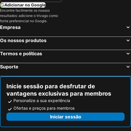
Riu Vaz, Sotavento Hotéis
Santa Maria, Barlavento Hotéis
Adicionar no Google
Encontre facilmente os nossos
Praia de Lacacao, Barlavento Hotéis
Sal Rei, Barlavento Hotéis
resultados: adicione o trivago como
Mindelo, Barlavento Hotéis
Rabil, Barlavento Hotéis
fonte preferencial no Google.
Empresa
Praia de Chaves, Barlavento Hotéis
Praia do São Pedro, Barlavento Hotéis
Espargos, Barlavento Hotéis
Os nossos produtos
Termos e políticas
Suporte
Inicie sessão para desfrutar de
vantagens exclusivas para membros
Personalize a sua experiência
Ofertas e preços para membros
Iniciar sessão