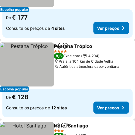
Escolha popular
€ 177
De
Consulte os preços de
4 sites
Ver preços
Pestana Trópico
Partilhar
Adicionar aos favoritos
Ver preço
4 Estrelas
8,6
Excelente
4.294
Praia, a 10.1 km de Cidade Velha
Autêntica atmosfera cabo-verdiana
Ver pr
Escolha popular
€ 128
De
Consulte os preços de
12 sites
Ver preços
Hotel Santiago
Partilhar
Adicionar aos favoritos
Ver preços
3 Estrelas