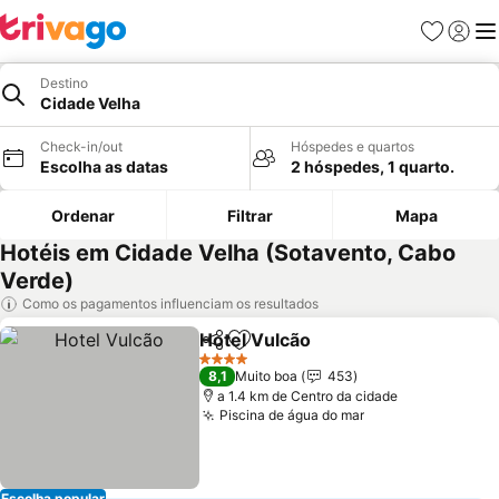
Favoritos
Iniciar
Me
Destino
Cidade Velha
Check-in/out
Hóspedes e quartos
Escolha as datas
2 hóspedes, 1 quarto.
Ordenar
Filtrar
Mapa
Hotéis em Cidade Velha (Sotavento, Cabo
Verde)
Como os pagamentos influenciam os resultados
Hotel Vulcão
Partilhar
Adicionar aos favoritos
Ver preços
4 Estrelas
8,1
Muito boa
453
a 1.4 km de Centro da cidade
Piscina de água do mar
Ver preços
Escolha popular