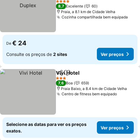
Duplex
Ver preços
4 Estrelas
8,7
Excelente
60
Praia, a 8.1 km de Cidade Velha
Cozinha compartilhada bem equipada
Ver 
€ 24
De
Consulte os preços de
2 sites
Ver preços
Vivi Hotel
Partilhar
Adicionar aos favoritos
Ver preços
3 Estrelas
7,6
Boa
659
Praia Baixo, a 8.4 km de Cidade Velha
Centro de fitness bem equipado
Ver preço
Selecione as datas para ver os preços
Ver preços
exatos.