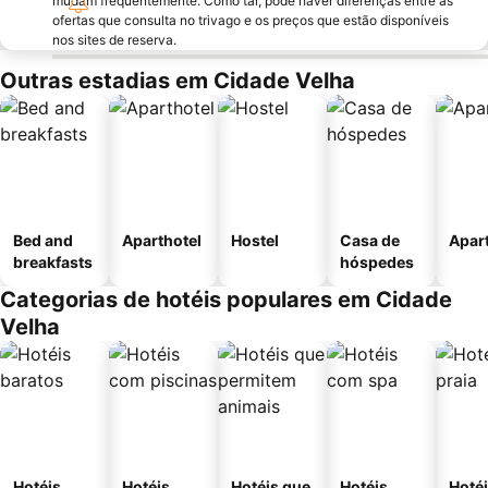
mudam frequentemente. Como tal, pode haver diferenças entre as
ofertas que consulta no trivago e os preços que estão disponíveis
nos sites de reserva.
Outras estadias em Cidade Velha
Bed and
Aparthotel
Hostel
Casa de
Apar
breakfasts
hóspedes
Categorias de hotéis populares em Cidade
Velha
Hotéis
Hotéis
Hotéis que
Hotéis
Hotéi