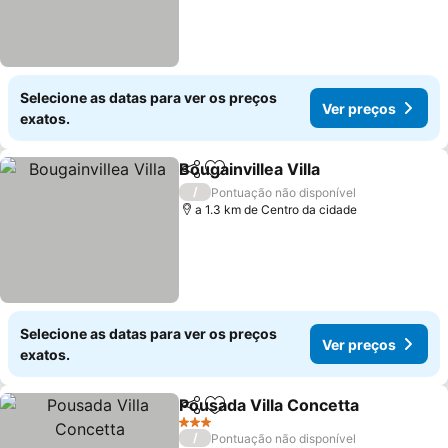
Selecione as datas para ver os preços
Ver preços
exatos.
Bougainvillea Villa
Partilhar
Adicionar aos favoritos
Ver pre
/
Pontuação não disponível
a 1.3 km de Centro da cidade
Selecione as datas para ver os preços
Ver preços
exatos.
Pousada Villa Concetta
Partilhar
Adicionar aos favoritos
Ver
3 Estrelas
/
Pontuação não disponível