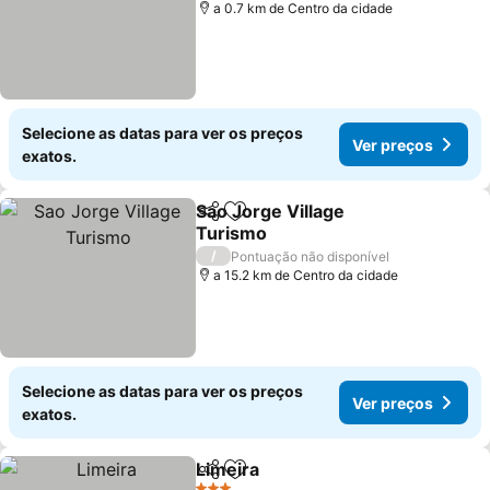
a 0.7 km de Centro da cidade
Selecione as datas para ver os preços
Ver preços
exatos.
Sao Jorge Village
Partilhar
Adicionar aos favoritos
Turismo
Ver preços
/
Pontuação não disponível
a 15.2 km de Centro da cidade
Selecione as datas para ver os preços
Ver preços
exatos.
Limeira
Partilhar
Adicionar aos favoritos
Ver preços