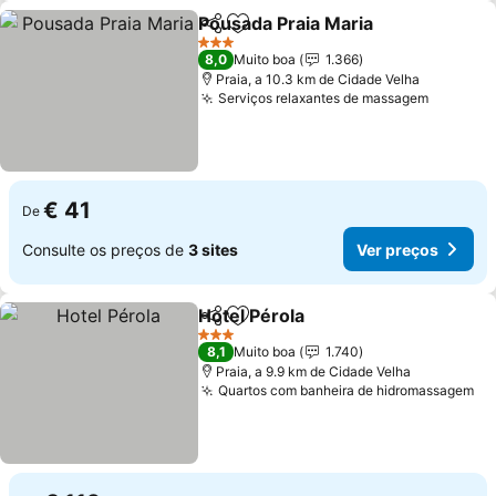
Pousada Praia Maria
Partilhar
Adicionar aos favoritos
Ver p
3 Estrelas
8,0
Muito boa
1.366
Praia, a 10.3 km de Cidade Velha
Serviços relaxantes de massagem
Ver pre
€ 41
De
Consulte os preços de
3 sites
Ver preços
Hotel Pérola
Partilhar
Adicionar aos favoritos
Ver preços
3 Estrelas
8,1
Muito boa
1.740
Praia, a 9.9 km de Cidade Velha
Quartos com banheira de hidromassagem
Ve