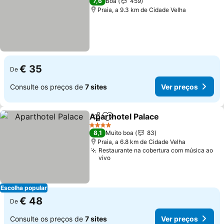
7,6
Boa
459
Praia, a 9.3 km de Cidade Velha
€ 35
De
Consulte os preços de
7 sites
Ver preços
Aparthotel Palace
Partilhar
Adicionar aos favoritos
Ver preç
4 Estrelas
8,1
Muito boa
83
Praia, a 6.8 km de Cidade Velha
Restaurante na cobertura com música ao
vivo
Escolha popular
€ 48
De
Consulte os preços de
7 sites
Ver preços