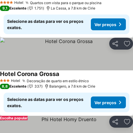
Hotel
Quartos com vista para o parque ou piscina
Ver preços
4 Estrelas
9,1
Excelente
1.751
La Cassa, a 7.8 km de Cirie
Selecione as datas para ver os preços
Ver preços
exatos.
Partilhar
Ad
Hotel Corona Grossa
Ver preços
Hotel
Decoração de quarto em estilo étnico
Ver preços
3 Estrelas
8,8
Excelente
337
Balangero, a 7.6 km de Cirie
Selecione as datas para ver os preços
Ver preços
exatos.
Escolha popular
Partilhar
Ad