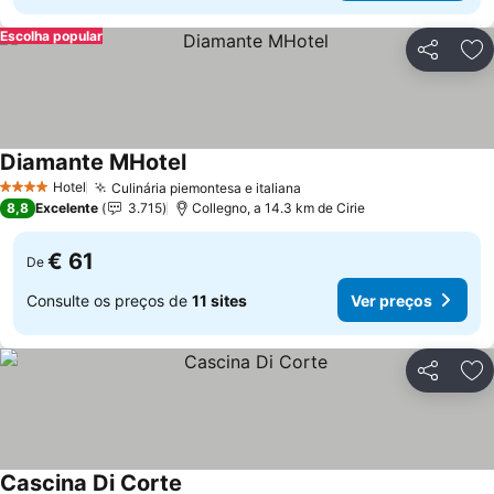
Escolha popular
Partilhar
Ad
Diamante MHotel
Ver preços
Hotel
Culinária piemontesa e italiana
Ver preços
4 Estrelas
8,8
Excelente
3.715
Collegno, a 14.3 km de Cirie
€ 61
De
Consulte os preços de
11 sites
Ver preços
Partilhar
Ad
Cascina Di Corte