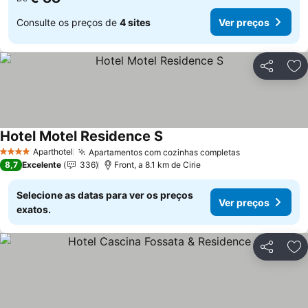
Consulte os preços de
4 sites
Ver preços
Partilhar
Ad
Hotel Motel Residence S
Ver preços
Aparthotel
Apartamentos com cozinhas completas
Ver preços
4 Estrelas
8,7
Excelente
336
Front, a 8.1 km de Cirie
Selecione as datas para ver os preços
Ver preços
exatos.
Partilhar
Ad