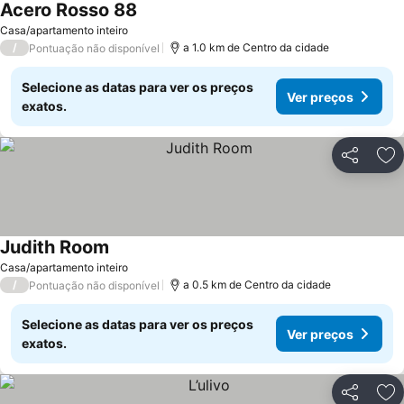
Acero Rosso 88
Ver preços
Casa/apartamento inteiro
/
a 1.0 km de Centro da cidade
Pontuação não disponível
Selecione as datas para ver os preços
Ver preços
exatos.
Partilhar
Ad
Judith Room
Ver preços
Casa/apartamento inteiro
/
a 0.5 km de Centro da cidade
Pontuação não disponível
Selecione as datas para ver os preços
Ver preços
exatos.
Partilhar
Ad