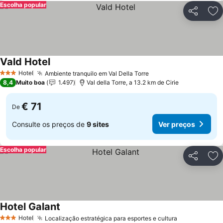
Escolha popular
Partilhar
Ad
Vald Hotel
Ver preços
Hotel
Ambiente tranquilo em Val Della Torre
Ver preços
3 Estrelas
8,4
Muito boa
1.497
Val della Torre, a 13.2 km de Cirie
€ 71
De
Consulte os preços de
9 sites
Ver preços
Escolha popular
Partilhar
Ad
Hotel Galant
Ver preços
Hotel
Localização estratégica para esportes e cultura
Ver preços
3 Estrelas