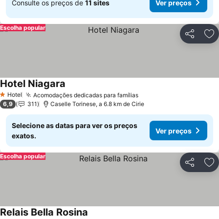
Consulte os preços de
11 sites
Ver preços
Escolha popular
Partilhar
Ad
Hotel Niagara
Ver preços
Hotel
Acomodações dedicadas para famílias
Ver preços
1 Estrelas
6,9
311
Caselle Torinese, a 6.8 km de Cirie
Selecione as datas para ver os preços
Ver preços
exatos.
Escolha popular
Partilhar
Ad
Relais Bella Rosina
Ver preços