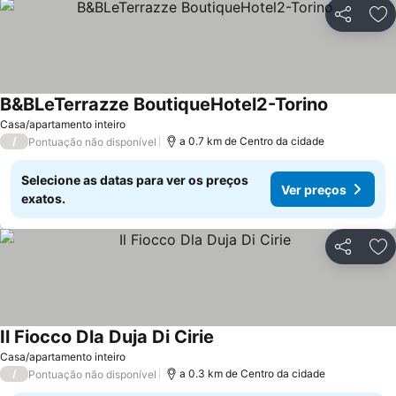
Partilhar
Ad
B&BLeTerrazze BoutiqueHotel2-Torino
Ver preço
Casa/apartamento inteiro
/
a 0.7 km de Centro da cidade
Pontuação não disponível
Selecione as datas para ver os preços
Ver preços
exatos.
Partilhar
Ad
Il Fiocco Dla Duja Di Cirie
Ver preços
Casa/apartamento inteiro
/
a 0.3 km de Centro da cidade
Pontuação não disponível