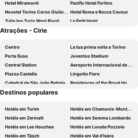
Hotel Miramonti
Pacific Hotel Fortino
Novotel Torino Corso Giulio Cesare
Hotel Roma e Rocca Cavour
Tulip Inn Turin West Rivoli
Le Petit Hotel
Atrações - Cirie
Hotel Adalesia
Best Western Hotel Genio
Best Western Hotel Luxor
Hotel Tourist
Centro
La tua prima volta a Torino
Royal Torino
B&B HOTEL Borgaro Torinese
Porta Susa
Juventus Stadium
Hotel Diplomatic
Matteotti25
Central Station
Aeroporto Internacional de Turim
Sure Hotel by Best Western Turin City Centre
Best Western Plus Hotel Genova
Piazza Castello
Lingotto Fiere
Art Hotel Olympic
Hotel Astoria
Catedral de São João Batista
Residences of the Royal House of Savoy
Concord Hotel
Hotel Torino Porta Susa
Destinos populares
Santa Rita da Cascia
Aurora
Best Quality Hotel Dock Milano
Albergo Ristorante Garibaldi
Pozzo Strada
Palacio Real
Hotel Indigo Turin By Ihg
Hotel Italia
Hotéis em Turim
Hotéis em Chamonix-Mont-Blanc
Mole Antonelliana
Torino Film Festival
Hotel Sharing
Best Quality Hotel Politecnico
Hotéis em Zermatt
Hotéis em Somma Lombardo
Olimpico
Reggia e parco di Venaria reale
Torino Station Relais
Starhotels Majestic
Hotéis em Les Houches
Hotéis em Lonate Pozzolo
Barriera di Milano
San Domenico
Diamante MHotel
Hotel Astoria
Hotéis em Täsch
Hotéis em Val d'Isère
La Mandria
Mappano
Best Quality Hotel Gran Mogol
Hotel Giulio Cesare