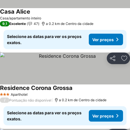
Casa Alice
Ver preços
Casa/apartamento inteiro
9,1
Excelente
47
a 0.2 km de Centro da cidade
Selecione as datas para ver os preços
Ver preços
exatos.
Partilhar
Ad
Residence Corona Grossa
Ver preços
Aparthotel
3 Estrelas
/
a 0.2 km de Centro da cidade
Pontuação não disponível
Selecione as datas para ver os preços
Ver preços
exatos.