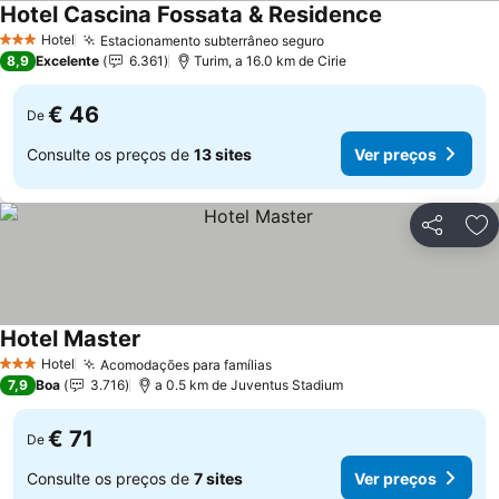
Hotel Cascina Fossata & Residence
Ver preços
Hotel
Estacionamento subterrâneo seguro
Ver preços
3 Estrelas
8,9
Excelente
6.361
Turim, a 16.0 km de Cirie
€ 46
De
Consulte os preços de
13 sites
Ver preços
Partilhar
Ad
Hotel Master
Ver preços
Hotel
Acomodações para famílias
Ver preços
3 Estrelas
7,9
Boa
3.716
a 0.5 km de Juventus Stadium
€ 71
De
Consulte os preços de
7 sites
Ver preços