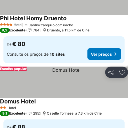
Phi Hotel Homy Druento
Ver preços
Hotel
Jardim tranquilo com riacho
Ver preços
4 Estrelas
9,2
Excelente
784
Druento, a 11.5 km de Cirie
€ 80
De
Consulte os preços de
10 sites
Ver preços
Escolha popular
Partilhar
Ad
Domus Hotel
Ver preços
Hotel
2 Estrelas
9,1
Excelente
295
Caselle Torinese, a 7.3 km de Cirie
€ 88
De