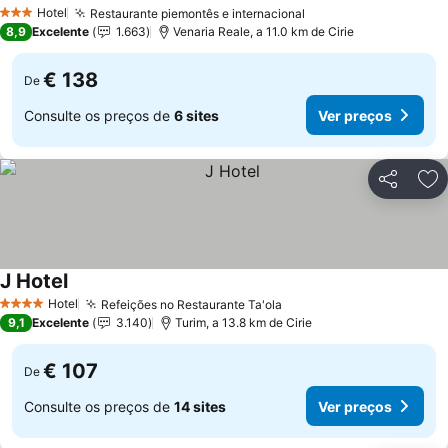
Ver preços
Hotel
Restaurante piemontês e internacional
Ver preços
3 Estrelas
8,9
Excelente
1.663
Venaria Reale, a 11.0 km de Cirie
€ 138
De
Consulte os preços de
6 sites
Ver preços
Partilhar
Ad
J Hotel
Ver preços
Hotel
Refeições no Restaurante Ta'ola
Ver preços
4 Estrelas
9,1
Excelente
3.140
Turim, a 13.8 km de Cirie
€ 107
De
Consulte os preços de
14 sites
Ver preços