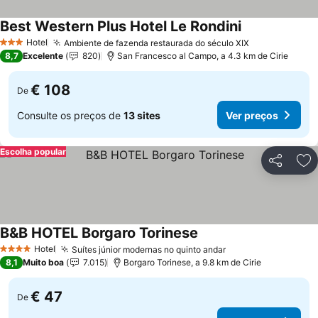
Best Western Plus Hotel Le Rondini
Ver preços
Hotel
Ambiente de fazenda restaurada do século XIX
Ver preços
3 Estrelas
8,7
Excelente
820
San Francesco al Campo, a 4.3 km de Cirie
€ 108
De
Consulte os preços de
13 sites
Ver preços
Escolha popular
Partilhar
Ad
B&B HOTEL Borgaro Torinese
Ver preços
Hotel
Suítes júnior modernas no quinto andar
Ver preços
4 Estrelas
8,1
Muito boa
7.015
Borgaro Torinese, a 9.8 km de Cirie
€ 47
De