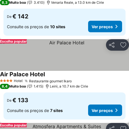
8,3
Muito boa
3.410
Venaria Reale, a 13.0 km de Cirie
€ 142
De
Consulte os preços de
10 sites
Ver preços
Escolha popular
Partilhar
Ad
Air Palace Hotel
Ver preços
Hotel
Restaurante gourmet Ikaro
Ver preços
4 Estrelas
8,4
Muito boa
1.415
Leinì, a 10.7 km de Cirie
€ 133
De
Consulte os preços de
7 sites
Ver preços
Escolha popular