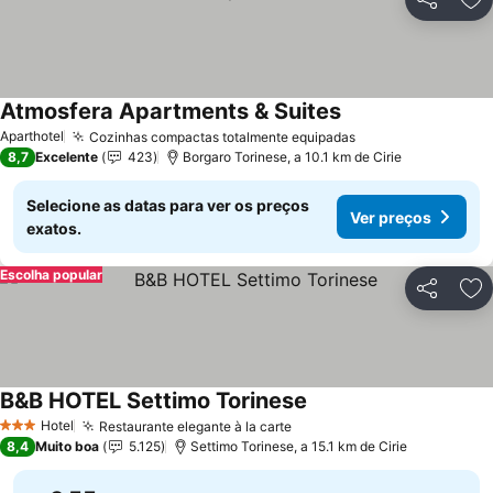
Partilhar
Ad
Atmosfera Apartments & Suites
Ver preços
Aparthotel
Cozinhas compactas totalmente equipadas
Ver preços
8,7
Excelente
423
Borgaro Torinese, a 10.1 km de Cirie
Selecione as datas para ver os preços
Ver preços
exatos.
Escolha popular
Partilhar
Ad
B&B HOTEL Settimo Torinese
Ver preços
Hotel
Restaurante elegante à la carte
Ver preços
3 Estrelas
8,4
Muito boa
5.125
Settimo Torinese, a 15.1 km de Cirie