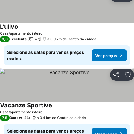
L’ulivo
Ver preços
Casa/apartamento inteiro
9,0
Excelente
47
a 0.9 km de Centro da cidade
Selecione as datas para ver os preços
Ver preços
exatos.
Partilhar
Ad
Vacanze Sportive
Ver preços
Casa/apartamento inteiro
7,5
Boa
46
a 9.4 km de Centro da cidade
Selecione as datas para ver os preços