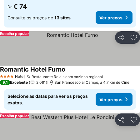
€ 74
De
Consulte os preços de
13 sites
Ver preços
Escolha popular
Partilhar
Ad
Romantic Hotel Furno
Ver preços
Hotel
Restaurante Relais com cozinha regional
Ver preços
4 Estrelas
9,1
Excelente
2.091
San Francesco al Campo, a 4.7 km de Cirie
Selecione as datas para ver os preços
Ver preços
exatos.
Escolha popular
Partilhar
Ad