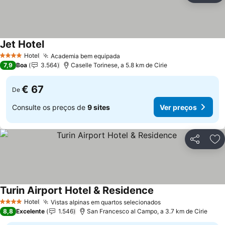
Jet Hotel
Ver preços
Hotel
Academia bem equipada
Ver preços
4 Estrelas
7,9
Boa
3.564
Caselle Torinese, a 5.8 km de Cirie
€ 67
De
Consulte os preços de
9 sites
Ver preços
Partilhar
Ad
Turin Airport Hotel & Residence
Ver preços
Hotel
Vistas alpinas em quartos selecionados
Ver preços
4 Estrelas
8,8
Excelente
1.546
San Francesco al Campo, a 3.7 km de Cirie