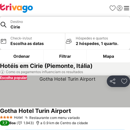
Favoritos
Iniciar
Me
Destino
Cirie
Check-in/out
Hóspedes e quartos
Escolha as datas
2 hóspedes, 1 quarto.
Ordenar
Filtrar
Mapa
Hotéis em Cirie (Piemonte, Itália)
Como os pagamentos influenciam os resultados
Escolha popular
Partilhar
Ad
Gotha Hotel Turin Airport
Ver preços
Hotel
Restaurante com menu variado
Ver preços
4 Estrelas
7,7
Boa
1.943
a 0.9 km de Centro da cidade