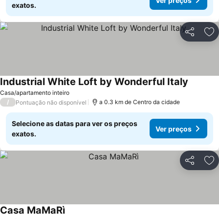
Ver preços
exatos.
Partilhar
Ad
Industrial White Loft by Wonderful Italy
Ver pre
Casa/apartamento inteiro
/
a 0.3 km de Centro da cidade
Pontuação não disponível
Selecione as datas para ver os preços
Ver preços
exatos.
Partilhar
Ad
Casa MaMaRì
Ver preços