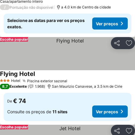
Casa/apartamento inteiro
/
a 4.0 km de Centro da cidade
Pontuação não disponível
Selecione as datas para ver os preços
Ver preços
exatos.
Escolha popular
Partilhar
Ad
Flying Hotel
Ver preços
Hotel
Piscina exterior sazonal
Ver preços
3 Estrelas
8,7
Excelente
1.968
San Maurizio Canavese, a 3.5 km de Cirie
€ 74
De
Consulte os preços de
11 sites
Ver preços
Escolha popular
Partilhar
Ad