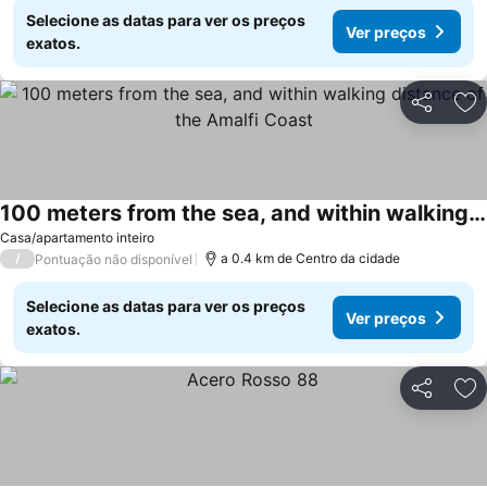
Selecione as datas para ver os preços
Ver preços
exatos.
Partilhar
Ad
100 meters from the sea, and within walking distance of the Amalfi Coast
Ver preços
Casa/apartamento inteiro
/
a 0.4 km de Centro da cidade
Pontuação não disponível
Selecione as datas para ver os preços
Ver preços
exatos.
Partilhar
Ad