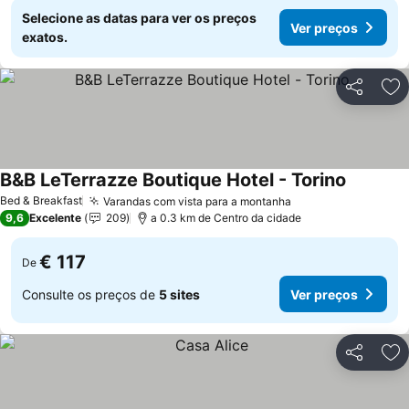
Selecione as datas para ver os preços
Ver preços
exatos.
Partilhar
Ad
B&B LeTerrazze Boutique Hotel - Torino
Ver preç
Bed & Breakfast
Varandas com vista para a montanha
Ver preços
9,6
Excelente
209
a 0.3 km de Centro da cidade
€ 117
De
Consulte os preços de
5 sites
Ver preços
Partilhar
Ad