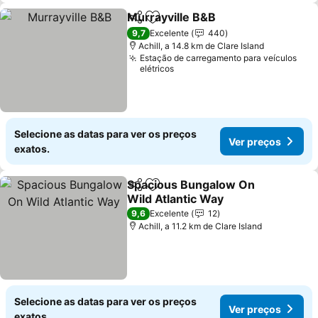
Murrayville B&B
Partilhar
Adicionar aos favoritos
Ver preço
9,7
Excelente
440
Achill, a 14.8 km de Clare Island
Estação de carregamento para veículos
elétricos
Selecione as datas para ver os preços
Ver preços
exatos.
Spacious Bungalow On
Partilhar
Adicionar aos favoritos
Wild Atlantic Way
Ver preços
9,6
Excelente
12
Achill, a 11.2 km de Clare Island
Selecione as datas para ver os preços
Ver preços
exatos.