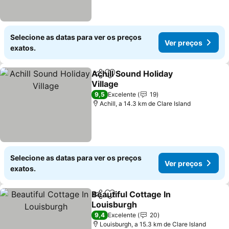
Selecione as datas para ver os preços
Ver preços
exatos.
Achill Sound Holiday
Partilhar
Adicionar aos favoritos
Village
Ver preços
9,5
Excelente
19
Achill, a 14.3 km de Clare Island
Selecione as datas para ver os preços
Ver preços
exatos.
Beautiful Cottage In
Partilhar
Adicionar aos favoritos
Louisburgh
Ver preços
9,4
Excelente
20
Louisburgh, a 15.3 km de Clare Island