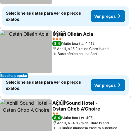
Selecione as datas para ver os preços
Ver preços
exatos.
Óstán Oileán Acla
Partilhar
Adicionar aos favoritos
Ver preç
3 Estrelas
8,4
Muito boa
1.412
Achill, a 15.2 km de Clare Island
Base cênica na Ilha Achill
Ver preços
Escolha popular
Selecione as datas para ver os preços
Ver preços
exatos.
Achill Sound Hotel -
Partilhar
Adicionar aos favoritos
Ostan Ghob A'Choire
Ver preços
2 Estrelas
8,4
Muito boa
497
Achill, a 14.8 km de Clare Island
Culinária irlandesa caseira autêntica
Ver p