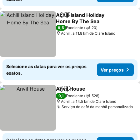
Achill Island Holiday
Partilhar
Adicionar aos favoritos
Home By The Sea
Ver preços
9,5
Excelente
20
Achill, a 11.8 km de Clare Island
Selecione as datas para ver os preços
Ver preços
exatos.
Anvil House
Partilhar
Adicionar aos favoritos
Ver preços
9,1
Excelente
528
Achill, a 14.5 km de Clare Island
Serviço de café da manhã personalizado
Ve