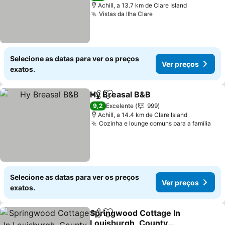
Achill, a 13.7 km de Clare Island
Vistas da Ilha Clare
Ver preços
Selecione as datas para ver os preços
Ver preços
exatos.
Hy Breasal B&B
Partilhar
Adicionar aos favoritos
Ver preços
9,2
Excelente
999
Achill, a 14.4 km de Clare Island
Cozinha e lounge comuns para a família
Ver
Selecione as datas para ver os preços
Ver preços
exatos.
Springwood Cottage In
Partilhar
Adicionar aos favoritos
Louisburgh, County