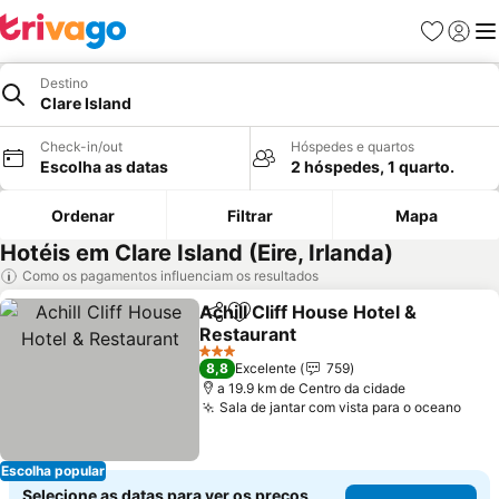
Favoritos
Iniciar
Me
Destino
Clare Island
Check-in/out
Hóspedes e quartos
Escolha as datas
2 hóspedes, 1 quarto.
Ordenar
Filtrar
Mapa
Hotéis em Clare Island (Eire, Irlanda)
Como os pagamentos influenciam os resultados
Achill Cliff House Hotel &
Partilhar
Adicionar aos favoritos
Restaurant
Ver preços
3 Estrelas
8,8
Excelente
759
a 19.9 km de Centro da cidade
Sala de jantar com vista para o oceano
Ver 
Escolha popular
Selecione as datas para ver os preços