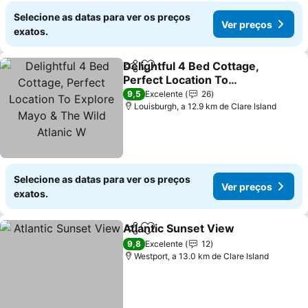
Selecione as datas para ver os preços
Ver preços
exatos.
Delightful 4 Bed Cottage,
Partilhar
Adicionar aos favoritos
Perfect Location To
Explore Mayo & The Wild
Ver preços
9,5
Excelente
26
Atlanic W
Louisburgh, a 12.9 km de Clare Island
Selecione as datas para ver os preços
Ver preços
exatos.
Atlantic Sunset View
Partilhar
Adicionar aos favoritos
Ver p
9,8
Excelente
12
Westport, a 13.0 km de Clare Island