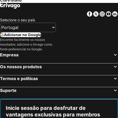
Clare Island
Aran Islands, Eire Hotéis
Clarinbridge, Eire Hotéis
Athenry, Eire Hotéis
Leenaun, Eire Hotéis
Facebook
Twitter
Insta
Yo
Galway, Eire Hotéis
Limerick City, Eire Hotéis
Selecione o seu país
Athlone, Eire Hotéis
Shannon Town, Eire Hotéis
Sligo Town, Eire Hotéis
Ennis, Eire Hotéis
Adicionar no Google
Encontre facilmente os nossos
Oranmore, Eire Hotéis
Offaly, Eire Hotéis
resultados: adicione o trivago como
Westport, Eire Hotéis
Dublin, Eire Hotéis
fonte preferencial no Google.
Empresa
Cork, Eire Hotéis
Swords, Eire Hotéis
Killarney, Eire Hotéis
Kilkenny, Eire Hotéis
Os nossos produtos
Tallaght, Eire Hotéis
Wexford, Eire Hotéis
Termos e políticas
Suporte
Inicie sessão para desfrutar de
vantagens exclusivas para membros