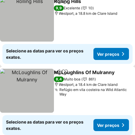
Rolling Hills
Partilhar
Adicionar aos favoritos
Ver preços
9,9
Excelente
10
Westport, a 18.8 km de Clare Island
Selecione as datas para ver os preços
Ver preços
exatos.
McLoughlins Of Mulranny
Partilhar
Adicionar aos favoritos
8,4
Muito boa
861
Westport, a 18.4 km de Clare Island
Refúgio em vila costeira na Wild Atlantic
Way
Selecione as datas para ver os preços
Ver preços
exatos.