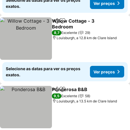
Selecione as datas para ver os preços
Ver preços
exatos.
Willow Cottage - 3
Partilhar
Adicionar aos favoritos
Bedroom
Ver preços
8,7
Excelente
29
Louisburgh, a 12.8 km de Clare Island
Selecione as datas para ver os preços
Ver preços
exatos.
Ponderosa B&B
Partilhar
Adicionar aos favoritos
Ver preços
9,5
Excelente
58
Louisburgh, a 13.5 km de Clare Island