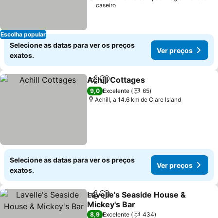
caseiro
Escolha popular
Selecione as datas para ver os preços
Ver preços
exatos.
Achill Cottages
Partilhar
Adicionar aos favoritos
Ver preços
9,0
Excelente
65
Achill, a 14.6 km de Clare Island
Selecione as datas para ver os preços
Ver preços
exatos.
Lavelle's Seaside House &
Partilhar
Adicionar aos favoritos
Mickey's Bar
Ver preços
8,9
Excelente
434