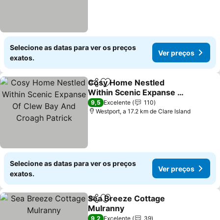
Selecione as datas para ver os preços
Ver preços
exatos.
Cosy Home Nestled
Partilhar
Adicionar aos favoritos
Within Scenic Expanse Of
Clew Bay And Croagh
Ver preços
9,5
Excelente
110
Patrick
Westport, a 17.2 km de Clare Island
Selecione as datas para ver os preços
Ver preços
exatos.
Sea Breeze Cottage
Partilhar
Adicionar aos favoritos
Mulranny
Ver preços
9,2
Excelente
39