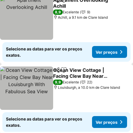
Apartment Overlooking
Partilhar
Adicionar aos favoritos
Achill
Ver preços
8,9
Excelente
9
Achill, a 9.1 km de Clare Island
Selecione as datas para ver os preços
Ver preços
exatos.
Ocean View Cottage |
Partilhar
Adicionar aos favoritos
Facing Clew Bay Near
Louisburgh With
Ver preços
9,9
Excelente
22
Fabulous Sea View
Louisburgh, a 10.0 km de Clare Island
Selecione as datas para ver os preços
Ver preços
exatos.