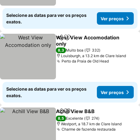
Selecione as datas para ver os preços
Ver preços
exatos.
West View Accomodation
Partilhar
Adicionar aos favoritos
only
Ver preços
8,3
Muito boa
332
Louisburgh, a 13.2 km de Clare Island
Perto da Praia de Old Head
Ver preços
Selecione as datas para ver os preços
Ver preços
exatos.
Achill View B&B
Partilhar
Adicionar aos favoritos
Ver preço
8,5
Excelente
274
Westport, a 18.7 km de Clare Island
Charme de fazenda restaurada
Ver preço