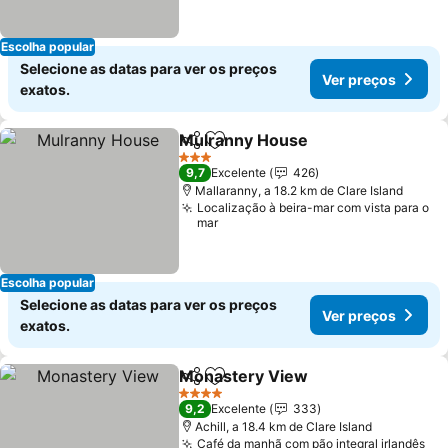
Escolha popular
Selecione as datas para ver os preços
Ver preços
exatos.
Mulranny House
Partilhar
Adicionar aos favoritos
Ver preço
3 Estrelas
9,7
Excelente
426
Mallaranny, a 18.2 km de Clare Island
Localização à beira-mar com vista para o
mar
Escolha popular
Selecione as datas para ver os preços
Ver preços
exatos.
Monastery View
Partilhar
Adicionar aos favoritos
Ver preço
4 Estrelas
9,2
Excelente
333
Achill, a 18.4 km de Clare Island
Café da manhã com pão integral irlandês