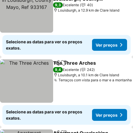
Mayo, Ref 933167
Ver preços
9,3
Excelente
40
Louisburgh, a 12.9 km de Clare Island
Selecione as datas para ver os preços
Ver preços
exatos.
The Three Arches
Partilhar
Adicionar aos favoritos
Ver pre
9,4
Excelente
242
Louisburgh, a 10.1 km de Clare Island
Terraços com vista para o mar e a montanha
Selecione as datas para ver os preços
Ver preços
exatos.