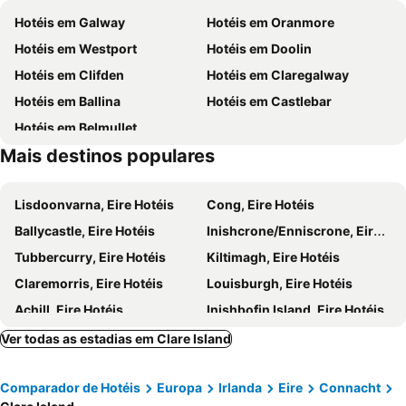
Hotéis em Galway
Hotéis em Oranmore
Hotéis em Westport
Hotéis em Doolin
Hotéis em Clifden
Hotéis em Claregalway
Hotéis em Ballina
Hotéis em Castlebar
Hotéis em Belmullet
Mais destinos populares
Lisdoonvarna, Eire Hotéis
Cong, Eire Hotéis
Ballycastle, Eire Hotéis
Inishcrone/Enniscrone, Eire Hotéis
Tubbercurry, Eire Hotéis
Kiltimagh, Eire Hotéis
Claremorris, Eire Hotéis
Louisburgh, Eire Hotéis
Achill, Eire Hotéis
Inishbofin Island, Eire Hotéis
Letterfrack, Eire Hotéis
Ballinrobe, Eire Hotéis
Ver todas as estadias em Clare Island
Carraroe, Eire Hotéis
Knock, Eire Hotéis
Comparador de Hotéis
Europa
Irlanda
Eire
Connacht
Moycullen, Eire Hotéis
Ballyhaunis, Eire Hotéis