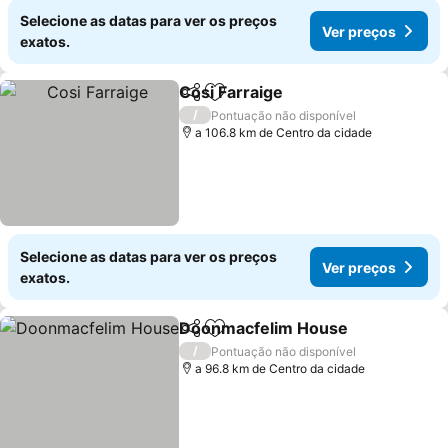
Selecione as datas para ver os preços
Ver preços
exatos.
Cosi Farraige
Partilhar
Adicionar aos favoritos
Ver preços
/
Pontuação não disponível
a 106.8 km de Centro da cidade
Selecione as datas para ver os preços
Ver preços
exatos.
Doonmacfelim House
Partilhar
Adicionar aos favoritos
Ver 
/
Pontuação não disponível
a 96.8 km de Centro da cidade