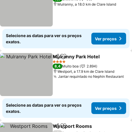
Mulranny, a 18.0 km de Clare Island
Selecione as datas para ver os preços
Ver preços
exatos.
Mulranny Park Hotel
Partilhar
Adicionar aos favoritos
Ver p
4 Estrelas
8,4
Muito boa
2.894
Westport, a 17.9 km de Clare Island
Jantar requintado no Nephin Restaurant
Ver
Selecione as datas para ver os preços
Ver preços
exatos.
Westport Rooms
Partilhar
Adicionar aos favoritos
Ver preç