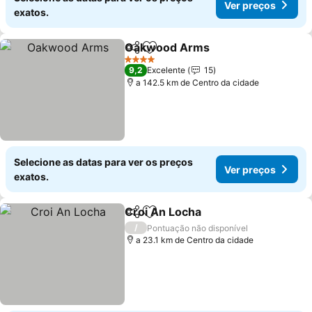
Ver preços
exatos.
Oakwood Arms
Partilhar
Adicionar aos favoritos
Ver preços
4 Estrelas
9,2
Excelente
15
a 142.5 km de Centro da cidade
Selecione as datas para ver os preços
Ver preços
exatos.
Croi An Locha
Partilhar
Adicionar aos favoritos
Ver preços
/
Pontuação não disponível
a 23.1 km de Centro da cidade