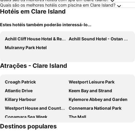
Quais são os melhores hotéis com piscina em Clare Island?
Hotéis em Clare Island
Estes hotéis também poderão interessá-lo...
Achill Cliff House Hotel & Restaurant
Achill Sound Hotel - Ostan Ghob A'Choire
Mulranny Park Hotel
Atrações - Clare Island
Croagh Patrick
Westport Leisure Park
Atlantic Drive
Keem Bay and Strand
Killary Harbour
Kylemore Abbey and Garden
Westport House and Country Park
Connemara National Park
Conamara Sea Week
The Mall
Destinos populares
Castlebar International Four Days Walks
Station House Museum