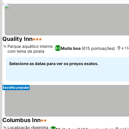
Quality Inn
3 Estrelas
Parque aquático interno
Muito boa
(615 pontuações)
8,0
a 1.
com tema de pirata
Selecione as datas para ver os preços exatos.
Escolha popular
Columbus Inn
2 Estrelas
Localização ribeirinha