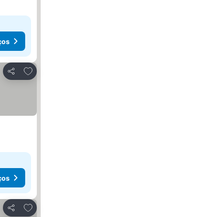
ços
Adicionar aos favoritos
Partilhar
ços
Adicionar aos favoritos
Partilhar