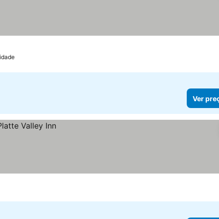
relas
cidade
Ver pre