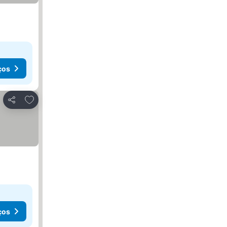
ços
Adicionar aos favoritos
Partilhar
ços