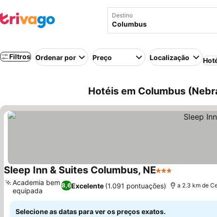
Destino
Filtros
Ordenar por
Preço
Localização
Hot
Hotéis em Columbus (Nebr
Sleep Inn & Suites Columbus, NE
3 Estrelas
Academia bem
Excelente
(1.091 pontuações)
8,6
a 2.3 km de Ce
equipada
Selecione as datas para ver os preços exatos.