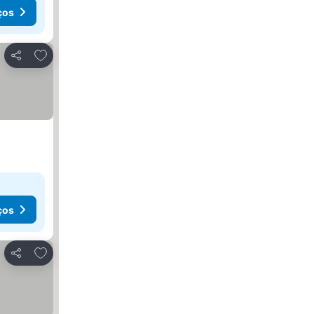
ços
Adicionar aos favoritos
Partilhar
ços
Adicionar aos favoritos
Partilhar