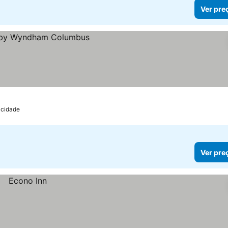
Ver pre
 cidade
Ver pre