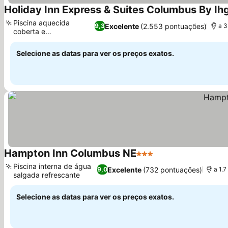
Holiday Inn Express & Suites Columbus By Ih
Piscina aquecida
Excelente
(2.553 pontuações)
9,3
a 3
coberta e
hidromassagem
Selecione as datas para ver os preços exatos.
Hampton Inn Columbus NE
3 Estrelas
Piscina interna de água
Excelente
(732 pontuações)
9,0
a 1.
salgada refrescante
Selecione as datas para ver os preços exatos.