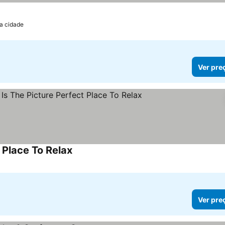
da cidade
Ver pre
 Place To Relax
Ver pre