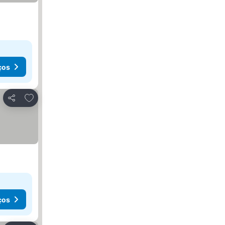
ços
Adicionar aos favoritos
Partilhar
ços