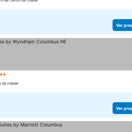
 km de Centro da cidade
Ver pre
2 Estrelas
o da cidade
Ver pre