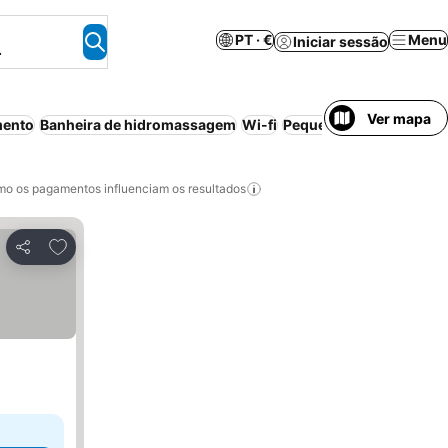
PT · €
Menu
Iniciar sessão
.
Ver mapa
mento
Banheira de hidromassagem
Wi-fi
Pequeno-almoço incluí
o os pagamentos influenciam os resultados
Adicionar aos favoritos
Partilhar