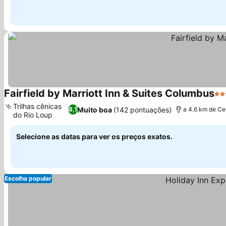
Fairfield by Marriott Inn & Suites Columbus
3 E
Trilhas cênicas
Muito boa
(142 pontuações)
8,1
a 4.6 km de Ce
do Rio Loup
Selecione as datas para ver os preços exatos.
Escolha popular