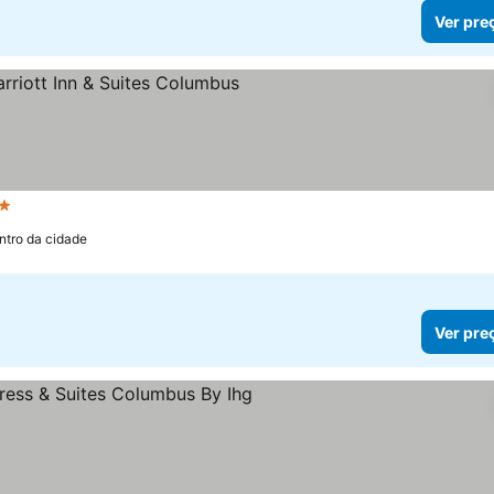
Ver pre
strelas
ntro da cidade
Ver pre