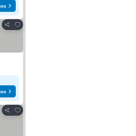
ços
Adicionar aos favoritos
Partilhar
ços
Adicionar aos favoritos
Partilhar