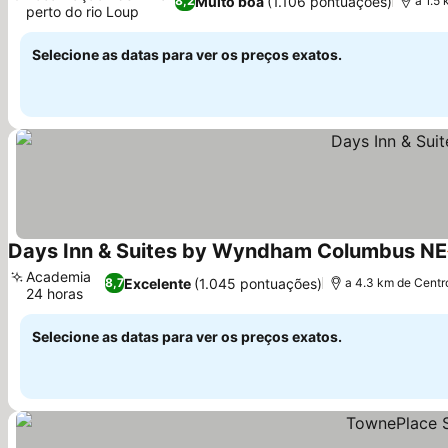
Muito boa
(1.106 pontuações)
8,2
a 1.5
perto do rio Loup
Selecione as datas para ver os preços exatos.
Days Inn & Suites by Wyndham Columbus NE
Academia
Excelente
(1.045 pontuações)
8,7
a 4.3 km de Centr
24 horas
Selecione as datas para ver os preços exatos.