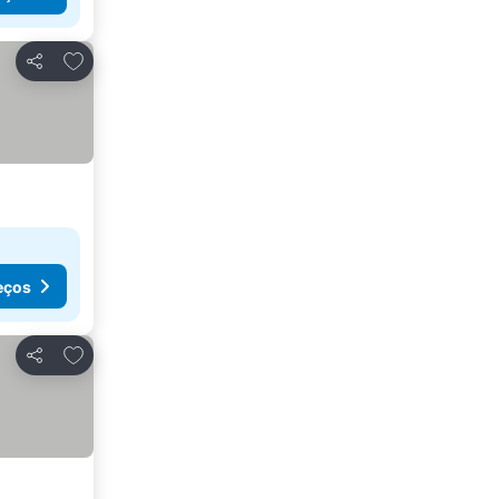
Adicionar aos favoritos
Partilhar
eços
Adicionar aos favoritos
Partilhar