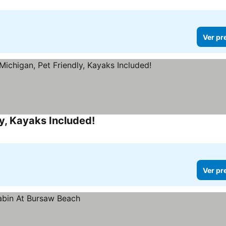
Ver pr
y, Kayaks Included!
Ver preços
Ver pr