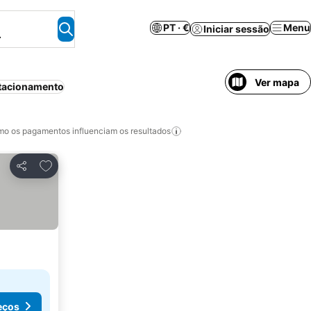
PT · €
Menu
Iniciar sessão
.
Ver mapa
tacionamento
o os pagamentos influenciam os resultados
Adicionar aos favoritos
Partilhar
eços