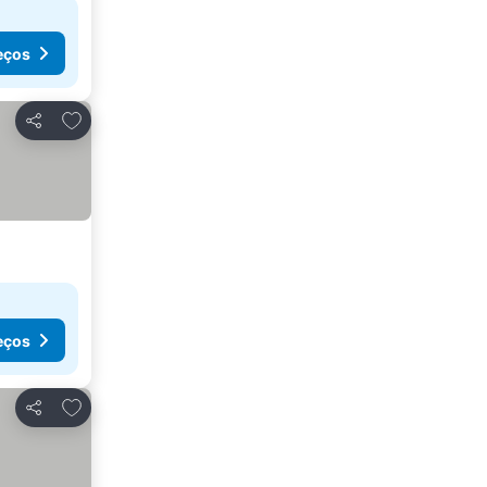
eços
Adicionar aos favoritos
Partilhar
eços
Adicionar aos favoritos
Partilhar