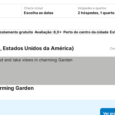
Check-in/out
Hóspedes e quartos
Escolha as datas
2 hóspedes, 1 quarto
celamento gratuito
Avaliação: 8,0+
Perto do centro da cidade
Es
, Estados Unidos da América)
Com
arming Garden
Ver preços
Ver pr