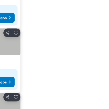
eços
Adicionar aos favoritos
Partilhar
eços
Adicionar aos favoritos
Partilhar