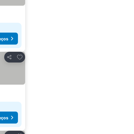
eços
Adicionar aos favoritos
Partilhar
eços