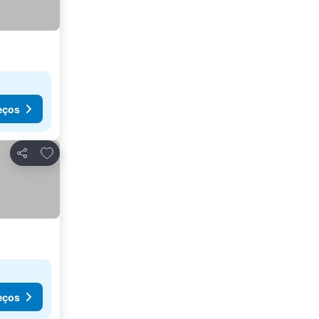
eços
Adicionar aos favoritos
Partilhar
eços