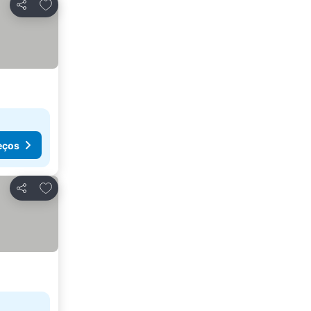
Adicionar aos favoritos
Partilhar
eços
Adicionar aos favoritos
Partilhar