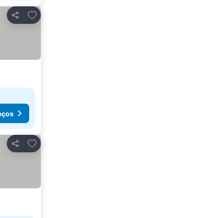
Adicionar aos favoritos
Partilhar
eços
Adicionar aos favoritos
Partilhar