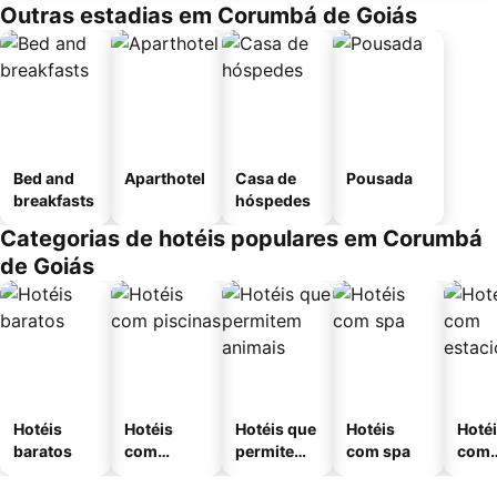
Outras estadias em Corumbá de Goiás
Bed and
Aparthotel
Casa de
Pousada
breakfasts
hóspedes
Categorias de hotéis populares em Corumbá
de Goiás
Hotéis
Hotéis
Hotéis que
Hotéis
Hoté
baratos
com
permitem
com spa
com
piscinas
animais
esta
ment