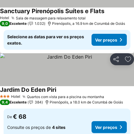
Sanctuary Pirenópolis Suítes e Flats
Ver preços
Hotel
Sala de massagem para relaxamento total
Ver preços
9,0
Excelente
1.032
Pirenópolis, a 16.9 km de Corumbá de Goiás
Selecione as datas para ver os preços
Ver preços
exatos.
Partilhar
Ad
Jardim Do Eden Piri
Ver preços
Hotel
Quartos com vista para a piscina ou montanha
Ver preços
3 Estrelas
9,4
Excelente
384
Pirenópolis, a 18.0 km de Corumbá de Goiás
€ 68
De
Consulte os preços de
4 sites
Ver preços