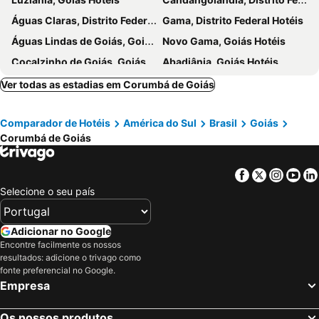
Hospedagem Central Eu Amo Piri
Recanto Rocas
Águas Claras, Distrito Federal Hotéis
Gama, Distrito Federal Hotéis
Pousada Zoe
Pousada Colonial
Águas Lindas de Goiás, Goiás Hotéis
Novo Gama, Goiás Hotéis
Pousada da Biquinha
Pousada Flores do Carmo
Cocalzinho de Goiás, Goiás Hotéis
Abadiânia, Goiás Hotéis
Santo António do Descoberto, Goiás Hotéis
Jaraguá, Goiás Hotéis
Ver todas as estadias em Corumbá de Goiás
Nerópolis, Goiás Hotéis
Recanto das Emas, Distrito Federal Hotéis
Comparador de Hotéis
América do Sul
Brasil
Goiás
Senador Canedo, Goiás Hotéis
Goiás, Goiás Hotéis
Corumbá de Goiás
Ceres, Goiás Hotéis
Rubiataba, Goiás Hotéis
Mossâmedes, Goiás Hotéis
Itaberaí, Goiás Hotéis
Facebook
Twitter
Insta
Yo
Avelinópolis, Goiás Hotéis
Rialma, Goiás Hotéis
Selecione o seu país
Rio de Janeiro, Rio de Janeiro Hotéis
São Paulo, São Paulo Hotéis
Fortaleza, Ceará Hotéis
Natal, Rio Grande do Norte Hotéis
Adicionar no Google
Encontre facilmente os nossos
Foz do Iguaçu, Paraná Hotéis
Porto de Galinhas, Pernambuco Hotéis
resultados: adicione o trivago como
Salvador, Bahia Hotéis
Maceió, Alagoas Hotéis
fonte preferencial no Google.
Empresa
Porto Seguro, Bahia Hotéis
Os nossos produtos