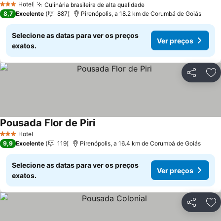
Hotel
Culinária brasileira de alta qualidade
Ver preços
3 Estrelas
8,7
Excelente
887
Pirenópolis, a 18.2 km de Corumbá de Goiás
Selecione as datas para ver os preços
Ver preços
exatos.
Partilhar
Ad
Pousada Flor de Piri
Ver preços
Hotel
3 Estrelas
9,9
Excelente
119
Pirenópolis, a 16.4 km de Corumbá de Goiás
Selecione as datas para ver os preços
Ver preços
exatos.
Partilhar
Ad