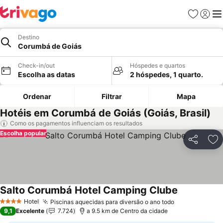
Favoritos
Iniciar
Me
Destino
Corumbá de Goiás
Check-in/out
Hóspedes e quartos
Escolha as datas
2 hóspedes, 1 quarto.
Ordenar
Filtrar
Mapa
Hotéis em Corumbá de Goiás (Goiás, Brasil)
Como os pagamentos influenciam os resultados
Escolha popular
Partilhar
Ad
Salto Corumbá Hotel Camping Clube
Ver preços
Hotel
Piscinas aquecidas para diversão o ano todo
Ver preços
4 Estrelas
9,1
Excelente
7.724
a 9.5 km de Centro da cidade