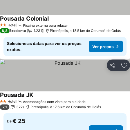
Pousada Colonial
Ver preços
Hotel
Piscina externa para relaxar
Ver preços
2 Estrelas
8,8
Excelente
1.231
Pirenópolis, a 18.5 km de Corumbá de Goiás
Selecione as datas para ver os preços
Ver preços
exatos.
Partilhar
Ad
Pousada JK
Ver preços
Hotel
Acomodações com vista para a cidade
Ver preços
2 Estrelas
7,1
322
Pirenópolis, a 17.6 km de Corumbá de Goiás
€ 25
De