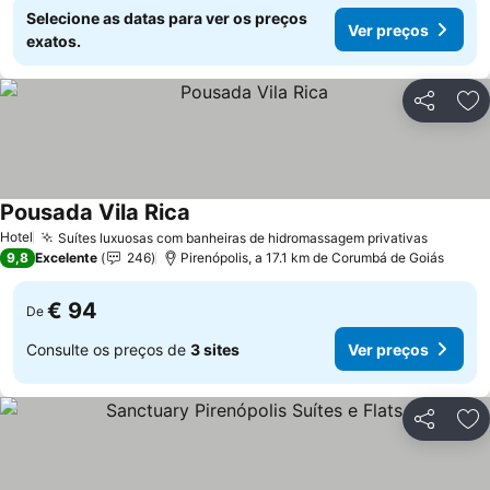
Selecione as datas para ver os preços
Ver preços
exatos.
Partilhar
Ad
Pousada Vila Rica
Ver preços
Hotel
Suítes luxuosas com banheiras de hidromassagem privativas
Ver pre
9,8
Excelente
246
Pirenópolis, a 17.1 km de Corumbá de Goiás
€ 94
De
Consulte os preços de
3 sites
Ver preços
Partilhar
Ad