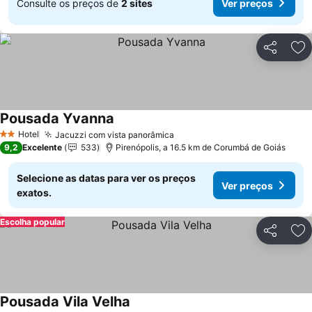
Consulte os preços de
2 sites
Ver preços
Partilhar
Ad
Pousada Yvanna
Ver preços
Hotel
Jacuzzi com vista panorâmica
Ver preços
2 Estrelas
9,2
Excelente
533
Pirenópolis, a 16.5 km de Corumbá de Goiás
Selecione as datas para ver os preços
Ver preços
exatos.
Escolha popular
Partilhar
Ad
Pousada Vila Velha
Ver preços