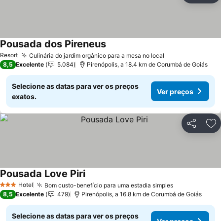
Pousada dos Pireneus
Ver preços
Resort
Culinária do jardim orgânico para a mesa no local
Ver preços
8,5
Excelente
5.084
Pirenópolis, a 18.4 km de Corumbá de Goiás
Selecione as datas para ver os preços
Ver preços
exatos.
Partilhar
Ad
Pousada Love Piri
Ver preços
Hotel
Bom custo-benefício para uma estadia simples
Ver preços
3 Estrelas
8,5
Excelente
479
Pirenópolis, a 16.8 km de Corumbá de Goiás
Selecione as datas para ver os preços