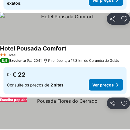
Ver preços
exatos.
Partilhar
Ad
Hotel Pousada Comfort
Ver preços
Hotel
2 Estrelas
8,5
Excelente
204
Pirenópolis, a 17.3 km de Corumbá de Goiás
€ 22
De
Consulte os preços de
2 sites
Ver preços
Escolha popular
Partilhar
Ad