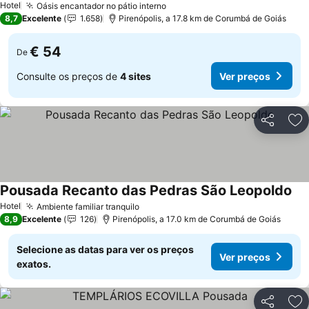
Hotel
Oásis encantador no pátio interno
Ver preços
8,7
Excelente
1.658
Pirenópolis, a 17.8 km de Corumbá de Goiás
€ 54
De
Consulte os preços de
4 sites
Ver preços
Partilhar
Ad
Pousada Recanto das Pedras São Leopoldo
Ver
Hotel
Ambiente familiar tranquilo
Ver preços
8,9
Excelente
126
Pirenópolis, a 17.0 km de Corumbá de Goiás
Selecione as datas para ver os preços
Ver preços
exatos.
Partilhar
Ad