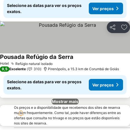
Selecione as datas para ver os preços
Ver preços
exatos.
Partilhar
Ad
Pousada Refúgio da Serra
Ver preços
Hotel
Refúgio natural isolado
Ver preços
9,5
Excelente
310
Pirenópolis, a 15.3 km de Corumbá de Goiás
Selecione as datas para ver os preços
Ver preços
exatos.
Mostrar mais
Os preços e a disponibilidade que recebemos dos sites de reserva
mudam frequentemente. Como tal, pode haver diferenças entre as
ofertas que consulta no trivago e os preços que estão disponíveis
nos sites de reserva.