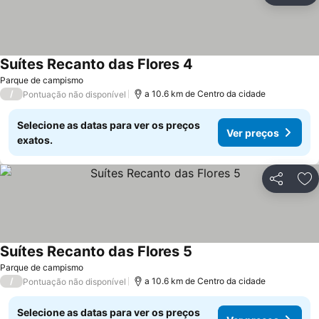
Suítes Recanto das Flores 4
Ver preços
Parque de campismo
/
a 10.6 km de Centro da cidade
Pontuação não disponível
Selecione as datas para ver os preços
Ver preços
exatos.
Partilhar
Ad
Suítes Recanto das Flores 5
Ver preços
Parque de campismo
/
a 10.6 km de Centro da cidade
Pontuação não disponível
Selecione as datas para ver os preços