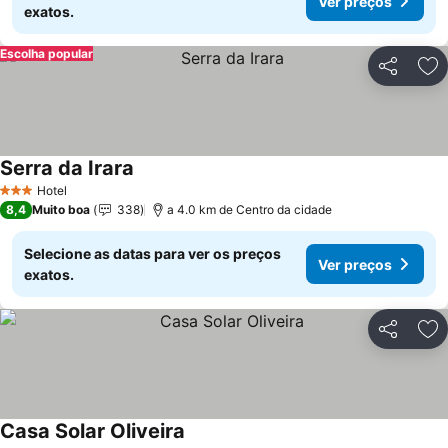
Ver preços
exatos.
Escolha popular
Partilhar
Ad
Serra da Irara
Ver preços
Hotel
3 Estrelas
8,4
Muito boa
338
a 4.0 km de Centro da cidade
Selecione as datas para ver os preços
Ver preços
exatos.
Partilhar
Ad
Casa Solar Oliveira
Ver preços