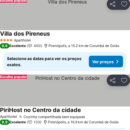
Escolha popular
Partilhar
Ad
Villa dos Pireneus
Ver preços
Aparthotel
4 Estrelas
8,6
Excelente
400
Pirenópolis, a 15.2 km de Corumbá de Goiás
Selecione as datas para ver os preços
Ver preços
exatos.
Escolha popular
Partilhar
Ad
PiriHost no Centro da cidade
Ver preços
Aparthotel
Cozinha compartilhada bem equipada
Ver preços
8,9
Excelente
133
Pirenópolis, a 16.9 km de Corumbá de Goiás