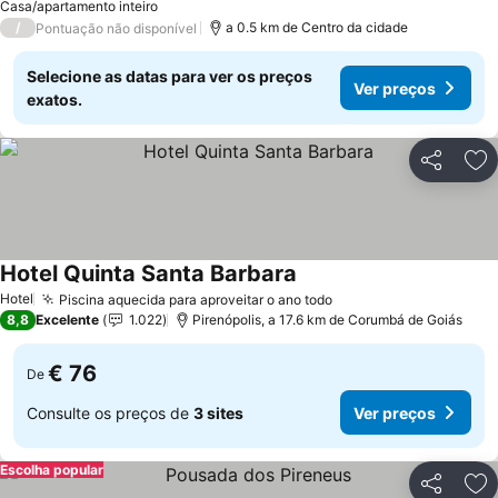
Casa/apartamento inteiro
/
a 0.5 km de Centro da cidade
Pontuação não disponível
Selecione as datas para ver os preços
Ver preços
exatos.
Partilhar
Ad
Hotel Quinta Santa Barbara
Ver preços
Hotel
Piscina aquecida para aproveitar o ano todo
Ver preços
8,8
Excelente
1.022
Pirenópolis, a 17.6 km de Corumbá de Goiás
€ 76
De
Consulte os preços de
3 sites
Ver preços
Escolha popular
Partilhar
Ad