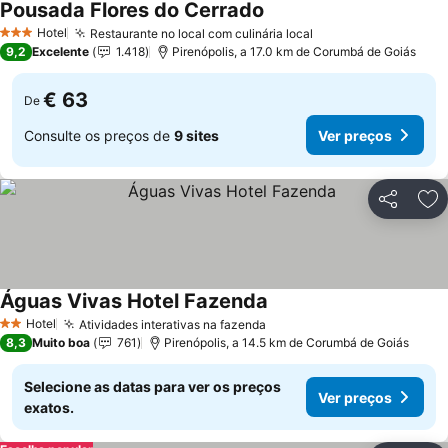
Pousada Flores do Cerrado
Ver preços
Hotel
Restaurante no local com culinária local
Ver preços
3 Estrelas
9,2
Excelente
1.418
Pirenópolis, a 17.0 km de Corumbá de Goiás
€ 63
De
Consulte os preços de
9 sites
Ver preços
Partilhar
Ad
Águas Vivas Hotel Fazenda
Ver preços
Hotel
Atividades interativas na fazenda
Ver preços
2 Estrelas
8,3
Muito boa
761
Pirenópolis, a 14.5 km de Corumbá de Goiás
Selecione as datas para ver os preços
Ver preços
exatos.