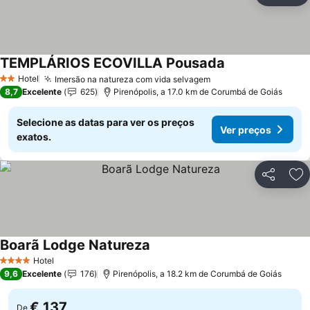
TEMPLÁRIOS ECOVILLA Pousada
Ver preços
Hotel
Imersão na natureza com vida selvagem
Ver preços
2 Estrelas
8,7
Excelente
625
Pirenópolis, a 17.0 km de Corumbá de Goiás
Selecione as datas para ver os preços
Ver preços
exatos.
Partilhar
Ad
Boarã Lodge Natureza
Ver preços
Hotel
4 Estrelas
9,6
Excelente
176
Pirenópolis, a 18.2 km de Corumbá de Goiás
€ 137
De