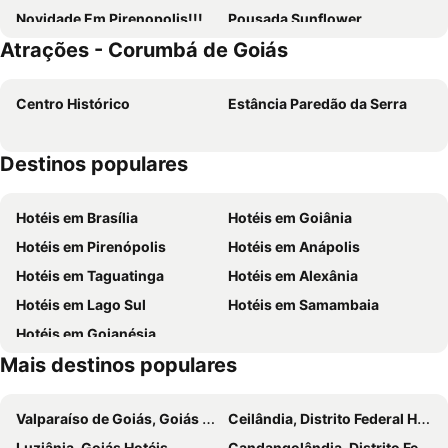
Novidade Em Pirenopolis!!! Pousada Passarada
Pousada Sunflower
Atrações - Corumbá de Goiás
Villa Santorini Boutique e Hotel
Pousada Morro do Frota
Pouso Vovó Laurinda
Serra da Irara
Centro Histórico
Estância Paredão da Serra
Pousada Vila Velha
Dom Jaime - Guest House
Pousada Refúgio da Serra
Estalagem do Carmo
Destinos populares
Pousada Vila Rica
Pousada Israel
Ecolounge Studios
Pousada Aquarela Pirenopolis
Hotéis em Brasília
Hotéis em Goiânia
Pousada Mãe Natureza
Pousada Meia Ponte
Hotéis em Pirenópolis
Hotéis em Anápolis
Salto Corumbá Hotel Camping Clube
CASA DO RIO HOTEL FAZENDA
Hotéis em Taguatinga
Hotéis em Alexânia
Águas Vivas Hotel Fazenda
Pousada Flor de Piri
Hotéis em Lago Sul
Hotéis em Samambaia
Pousada Yvanna
Hotel Pousada Caminho Pireneus
Hotéis em Goianésia
Pousada Love Piri
Pousada Caminho das Cachoeiras Pirenopolis
Mais destinos populares
TEMPLÁRIOS ECOVILLA Pousada
Pousada Portal do Cerrado
Relais Amadeus Pousada de Charme
Pousada Recanto da Prata
Valparaíso de Goiás, Goiás Hotéis
Ceilândia, Distrito Federal Hotéis
Pousada JK
Pousada Rio das Almas
Luziânia, Goiás Hotéis
Candangolândia, Distrito Federal Hotéis