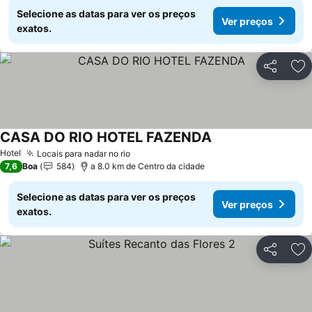
Selecione as datas para ver os preços
Ver preços
exatos.
Partilhar
Ad
CASA DO RIO HOTEL FAZENDA
Ver preços
Hotel
Locais para nadar no rio
Ver preços
7,6
Boa
584
a 8.0 km de Centro da cidade
Selecione as datas para ver os preços
Ver preços
exatos.
Partilhar
Ad