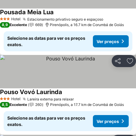
Pousada Meia Lua
Ver preços
Hotel
Estacionamento privativo seguro e espaçoso
Ver preços
3 Estrelas
8,9
Excelente
669
Pirenópolis, a 16.7 km de Corumbá de Goiás
Selecione as datas para ver os preços
Ver preços
exatos.
Partilhar
Ad
Pouso Vovó Laurinda
Ver preços
Hotel
Lareira externa para relaxar
Ver preços
3 Estrelas
8,5
Excelente
260
Pirenópolis, a 17.7 km de Corumbá de Goiás
Selecione as datas para ver os preços
Ver preços
exatos.