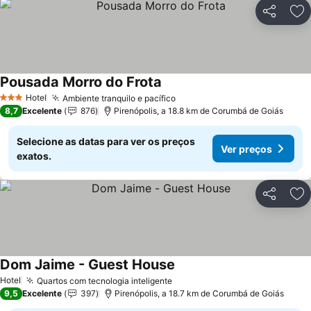
Partilhar
Ad
Pousada Morro do Frota
Ver preços
Hotel
Ambiente tranquilo e pacífico
Ver preços
3 Estrelas
8,7
Excelente
876
Pirenópolis, a 18.8 km de Corumbá de Goiás
Selecione as datas para ver os preços
Ver preços
exatos.
Partilhar
Ad
Dom Jaime - Guest House
Ver preços
Hotel
Quartos com tecnologia inteligente
Ver preços
9,5
Excelente
397
Pirenópolis, a 18.7 km de Corumbá de Goiás