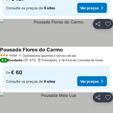
Consulte os preços de
6 sites
Ver preços
Partilhar
Ad
Pousada Flores do Carmo
Ver preços
Hotel
Gastronomia gourmet e serviço de bar
Ver preços
3 Estrelas
9,2
Excelente
472
Pirenópolis, a 18.9 km de Corumbá de Goiás
€ 60
De
Consulte os preços de
6 sites
Ver preços
Partilhar
Ad