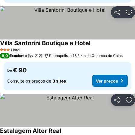
Partilhar
Ad
Villa Santorini Boutique e Hotel
Ver preços
Hotel
3 Estrelas
9,0
Excelente
212
Pirenópolis, a 18.5 km de Corumbá de Goiás
€ 90
De
Consulte os preços de
3 sites
Ver preços
Partilhar
Ad
Estalagem Alter Real
Ver preços