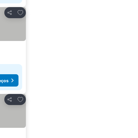
Adicionar aos favoritos
Partilhar
eços
Adicionar aos favoritos
Partilhar