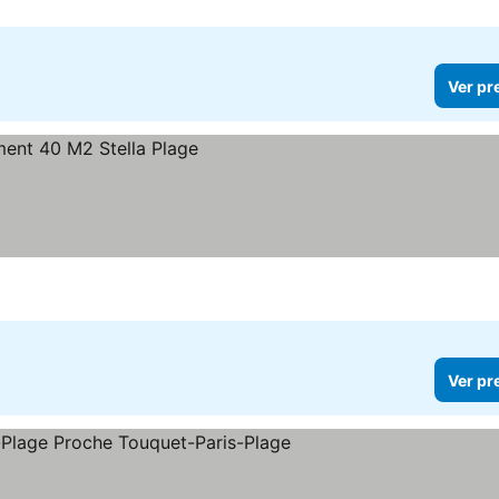
Ver pr
Ver pr