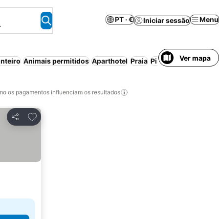
PT · €
Menu
Iniciar sessão
.
Ver mapa
nteiro
Animais permitidos
Aparthotel
Praia
Piscina
Estacionam
o os pagamentos influenciam os resultados
Adicionar aos favoritos
Partilhar