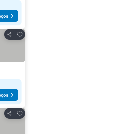
eços
Adicionar aos favoritos
Partilhar
eços
Adicionar aos favoritos
Partilhar