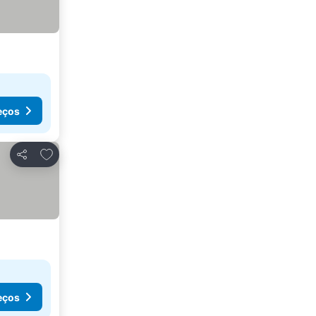
eços
Adicionar aos favoritos
Partilhar
eços