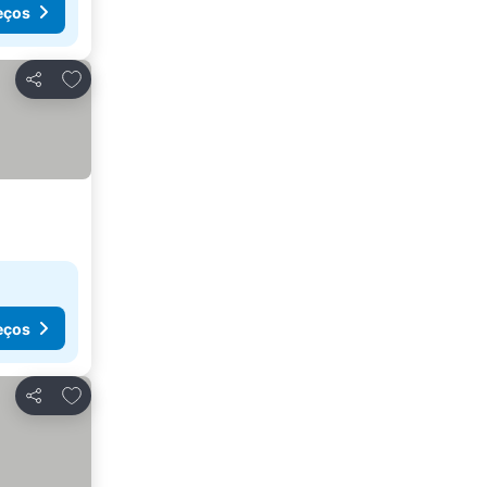
eços
Adicionar aos favoritos
Partilhar
eços
Adicionar aos favoritos
Partilhar