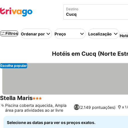
Destino
Filtros
Ordenar por
Preço
Localização
Hot
Hotéis em Cucq (Norte Estr
Escolha popular
Stella Maris
3 Estrelas
Piscina coberta aquecida, Ampla
(2.149 pontuações)
7,3
a 1
área para atividades ao ar livre
Selecione as datas para ver os preços exatos.