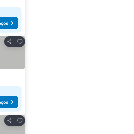
eços
Adicionar aos favoritos
Partilhar
eços
Adicionar aos favoritos
Partilhar