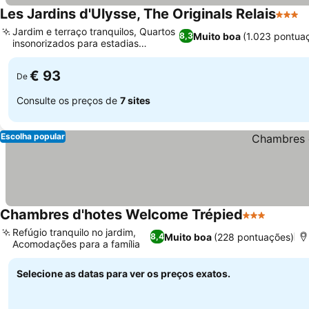
Les Jardins d'Ulysse, The Originals Relais
3 Estr
Jardim e terraço tranquilos, Quartos
Muito boa
(1.023 pontua
8,3
insonorizados para estadias
tranquilas
€ 93
De
Consulte os preços de
7 sites
Escolha popular
Chambres d'hotes Welcome Trépied
3 Estrelas
Refúgio tranquilo no jardim,
Muito boa
(228 pontuações)
8,4
Acomodações para a família
Selecione as datas para ver os preços exatos.