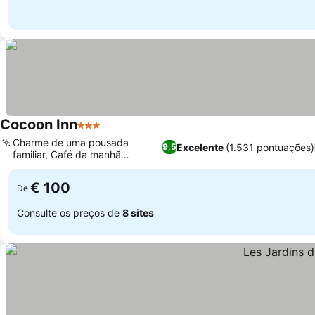
Cocoon Inn
3 Estrelas
Charme de uma pousada
Excelente
(1.531 pontuações)
9,5
familiar, Café da manhã
excepcional
€ 100
De
Consulte os preços de
8 sites