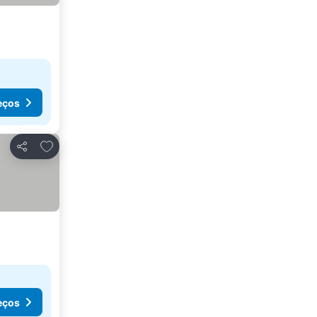
eços
Adicionar aos favoritos
Partilhar
eços