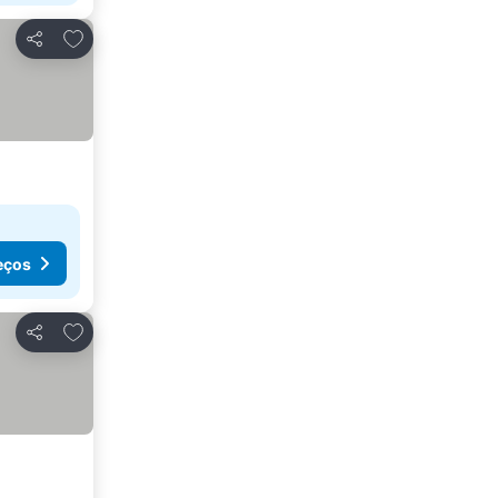
Adicionar aos favoritos
Partilhar
eços
Adicionar aos favoritos
Partilhar