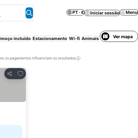
PT · €
Menu
Iniciar sessão
.
Ver mapa
moço incluído
Estacionamento
Wi-fi
Animais permitidos
Apart
o os pagamentos influenciam os resultados
Adicionar aos favoritos
Partilhar