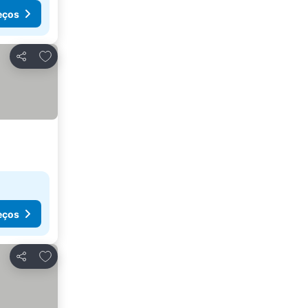
eços
Adicionar aos favoritos
Partilhar
eços
Adicionar aos favoritos
Partilhar