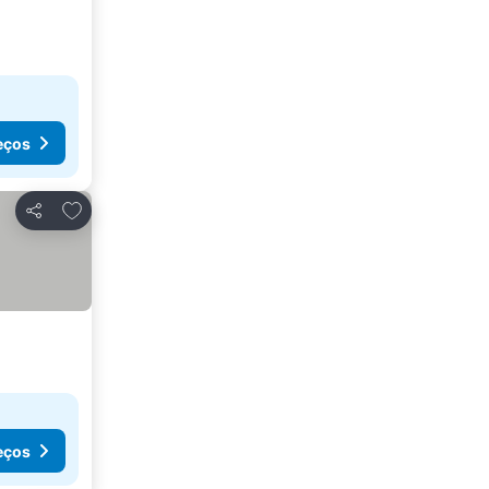
eços
Adicionar aos favoritos
Partilhar
eços