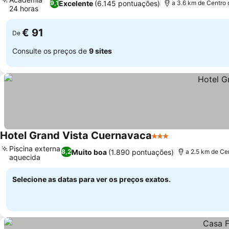
Excelente
(6.145 pontuações)
9,1
a 3.6 km de Centro 
24 horas
€ 91
De
Consulte os preços de
9 sites
Hotel Grand Vista Cuernavaca
3 Estrelas
Piscina externa
Muito boa
(1.890 pontuações)
8,2
a 2.5 km de Ce
aquecida
Selecione as datas para ver os preços exatos.