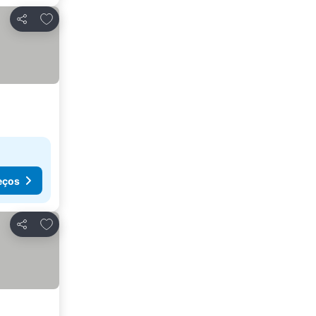
Adicionar aos favoritos
Partilhar
eços
Adicionar aos favoritos
Partilhar