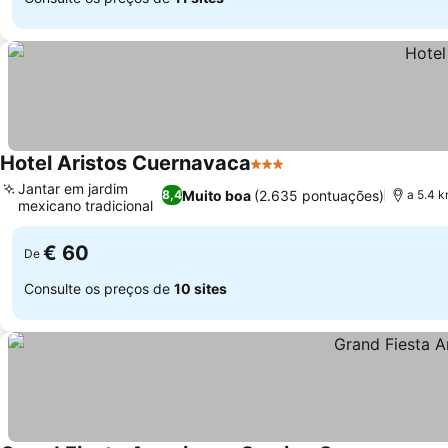
Hotel Aristos Cuernavaca
3 Estrelas
Jantar em jardim
Muito boa
(2.635 pontuações)
8,4
a 5.4 
mexicano tradicional
€ 60
De
Consulte os preços de
10 sites