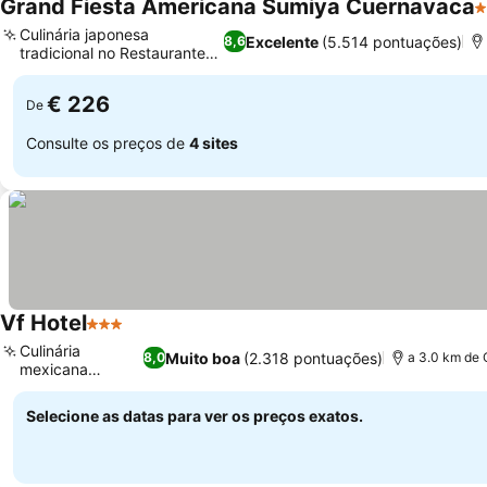
Grand Fiesta Americana Sumiya Cuernavaca
4
Culinária japonesa
Excelente
(5.514 pontuações)
8,6
tradicional no Restaurante
Sumiya
€ 226
De
Consulte os preços de
4 sites
Vf Hotel
3 Estrelas
Culinária
Muito boa
(2.318 pontuações)
8,0
a 3.0 km de 
mexicana
autêntica
Selecione as datas para ver os preços exatos.