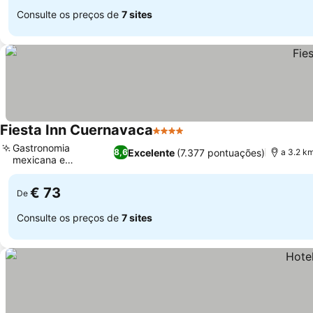
Consulte os preços de
7 sites
Fiesta Inn Cuernavaca
4 Estrelas
Gastronomia
Excelente
(7.377 pontuações)
8,6
a 3.2 k
mexicana e
internacional
€ 73
De
Consulte os preços de
7 sites