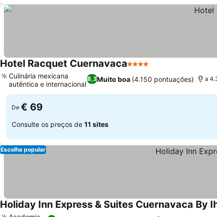
Hotel Racquet Cuernavaca
4 Estrelas
Culinária mexicana
Muito boa
(4.150 pontuações)
8,3
a 4.
autêntica e internacional
€ 69
De
Consulte os preços de
11 sites
Escolha popular
Holiday Inn Express & Suites Cuernavaca By I
Academia