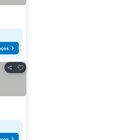
eços
Adicionar aos favoritos
Partilhar
eços