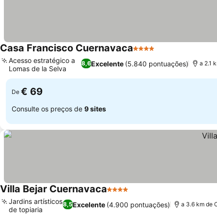
Casa Francisco Cuernavaca
4 Estrelas
Acesso estratégico a
Excelente
(5.840 pontuações)
8,6
a 2.1 
Lomas de la Selva
€ 69
De
Consulte os preços de
9 sites
Villa Bejar Cuernavaca
4 Estrelas
Jardins artísticos
Excelente
(4.900 pontuações)
8,5
a 3.6 km de 
de topiaria