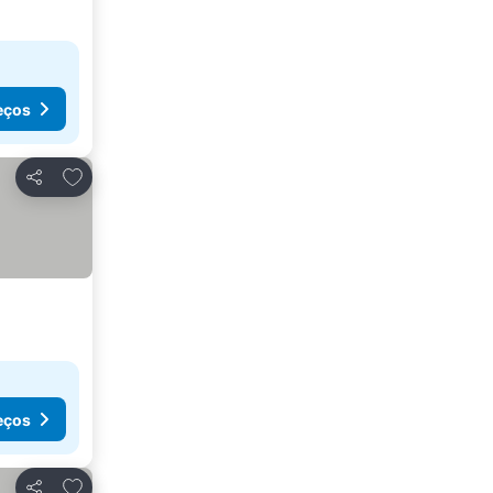
eços
Adicionar aos favoritos
Partilhar
eços
Adicionar aos favoritos