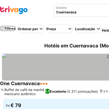
Destino
Filtros
Ordenar por
Preço
Localização
Hot
Hotéis em Cuernavaca (Mor
One Cuernavaca
3 Estrelas
Buffet de café da manhã
Excelente
(5.311 pontuações)
8,5
a 3
mexicano autêntico
€ 79
De