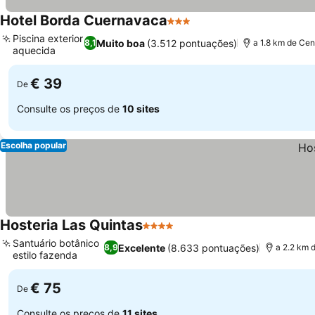
Hotel Borda Cuernavaca
3 Estrelas
Piscina exterior
Muito boa
(3.512 pontuações)
8,1
a 1.8 km de Cen
aquecida
€ 39
De
Consulte os preços de
10 sites
Escolha popular
Hosteria Las Quintas
4 Estrelas
Santuário botânico
Excelente
(8.633 pontuações)
8,9
a 2.2 km 
estilo fazenda
€ 75
De
Consulte os preços de
11 sites