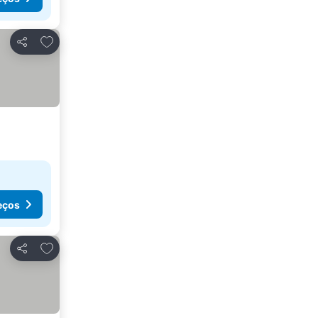
Adicionar aos favoritos
Partilhar
eços
Adicionar aos favoritos
Partilhar