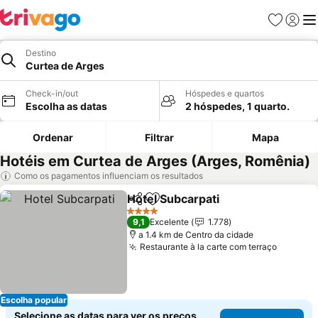
Favoritos
Iniciar
Me
Destino
Curtea de Arges
Check-in/out
Hóspedes e quartos
Escolha as datas
2 hóspedes, 1 quarto.
Ordenar
Filtrar
Mapa
Hotéis em Curtea de Arges (Arges, Romênia)
Como os pagamentos influenciam os resultados
Hotel Subcarpati
Partilhar
Adicionar aos favoritos
4 Estrelas
9,1
Excelente
1.778
a 1.4 km de Centro da cidade
Restaurante à la carte com terraço
Escolha popular
Selecione as datas para ver os preços