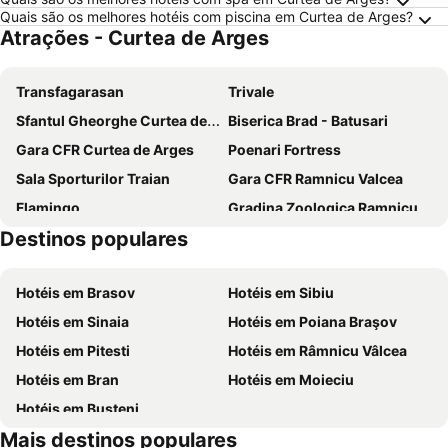
Quais são os melhores hotéis com piscina em Curtea de Arges?
Atrações - Curtea de Arges
Transfagarasan
Trivale
Sfantul Gheorghe Curtea de Arges
Biserica Brad - Batusari
Gara CFR Curtea de Arges
Poenari Fortress
Sala Sporturilor Traian
Gara CFR Ramnicu Valcea
Flamingo
Gradina Zoologica Ramnicu Valcea
Destinos populares
Complex Olimpic de Natatie
Partia Matau
Gara Păuşa
Judecatoria Campulung Muscel
Hotéis em Brasov
Hotéis em Sibiu
Hotéis em Sinaia
Hotéis em Poiana Braşov
Hotéis em Pitesti
Hotéis em Râmnicu Vâlcea
Hotéis em Bran
Hotéis em Moieciu
Hotéis em Buşteni
Mais destinos populares