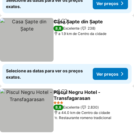
Selecione as datas para ver os preços
Ver preços
exatos.
Casa Șapte din Șapte
Partilhar
Adicionar aos favoritos
8,8
Excelente
238
a 1.9 km de Centro da cidade
Selecione as datas para ver os preços
Ver preços
exatos.
Piscul Negru Hotel -
Partilhar
Adicionar aos favoritos
Transfagarasan
3 Estrelas
8,8
Excelente
2.830
a 44.0 km de Centro da cidade
Restaurante romeno tradicional