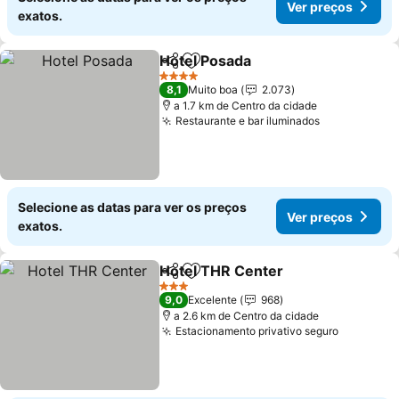
Ver preços
exatos.
Hotel Posada
Partilhar
Adicionar aos favoritos
4 Estrelas
8,1
Muito boa
2.073
a 1.7 km de Centro da cidade
Restaurante e bar iluminados
Selecione as datas para ver os preços
Ver preços
exatos.
Hotel THR Center
Partilhar
Adicionar aos favoritos
3 Estrelas
9,0
Excelente
968
a 2.6 km de Centro da cidade
Estacionamento privativo seguro