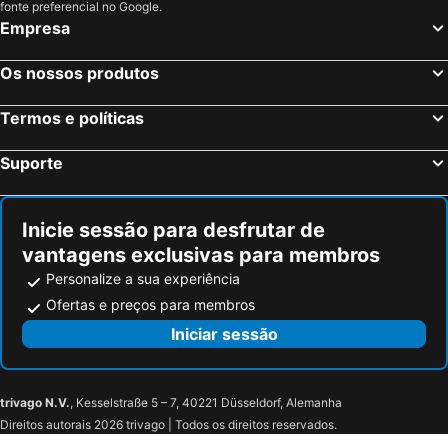
Moieciu, Brasov Hotéis
Bucareste, Ilfov Hotéis
fonte preferencial no Google.
Empresa
Cluj-Napoca, Cluj Hotéis
Sighisoara, Mures Hotéis
Otopeni, Ilfov Hotéis
Timisoara, Timis Hotéis
Os nossos produtos
Mamaia, Constanţa Hotéis
Iaşi, Iasi Hotéis
Termos e políticas
Suporte
Inicie sessão para desfrutar de
vantagens exclusivas para membros
Personalize a sua experiência
Ofertas e preços para membros
Iniciar sessão
trivago N.V.
, Kesselstraße 5 – 7, 40221 Düsseldorf, Alemanha
Direitos autorais 2026 trivago | Todos os direitos reservados.